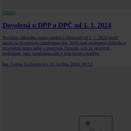
Články
Dovolená u DPP a DPČ od 1. 1. 2024
Novelou zákoníku práce vzniká s účinností od 1. 1. 2024 nově
nárok na dovolenou zaměstnancům, kteří mají sjednanou dohodu o
provedení práce nebo o pracovní činnosti, a to za stejných
podmínek, jako zaměstnancům v pracovním poměru.
Ing. Lenka Zachardová
•
31. května 2024, 09:52