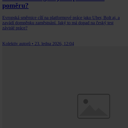
poměru?
Evropská směrnice cílí na platformové práce jako Uber, Bolt aj. a
zavádí domněnku zaměstnání. Jaký to má dopad na český test
závislé práce?
Kolektiv autorů
•
23. ledna 2026, 12:04