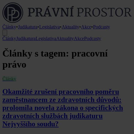
Články
•
Judikatura
•
Legislativa
•
Aktuality
•
Akce
•
Podcasty
Články
Judikatura
Legislativa
Aktuality
Akce
Podcasty
Články s tagem: pracovní
právo
Články
Okamžité zrušení pracovního poměru
zaměstnancem ze zdravotních důvodů:
prolomila novela zákona o specifických
zdravotních službách judikaturu
Nejvyššího soudu?