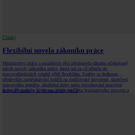
Články
Flexibilní novela zákoníku práce
Ministerstvo práce a sociálních věcí představilo dlouho očekávaný
návrh novely zákoníku práce, která má za cíl přinést do
pracovněprávních vztahů větší flexibilitu. Změny se dotknou
především zaměstnávání rodičů na rodičovské dovolené, skončení
pracovního poměru, zkušební doby nebo rozvrhování pracovní
doby. Přestože je návrh na samém počátku legislativního procesu a
Kolektiv autorů
•
5. června 2024, 04:53
jeho znění pravděpodobně není konečné, přinášíme shrnutí
nejpodstatnějších chystaných změn.