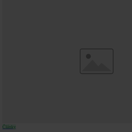
mohou vést k vleklým právním sporům.
Články