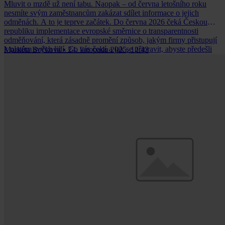
Mluvit o mzdě už není tabu. Naopak – od června letošního roku
nesmíte svým zaměstnancům zakázat sdílet informace o jejich
odměnách. A to je teprve začátek. Do června 2026 čeká Českou
republiku implementace evropské směrnice o transparentnosti
odměňování, která zásadně promění způsob, jakým firmy přistupují
k platům svých lidí. Co vás čeká a jak se připravit, abyste předešli
Markéta Bočková
•
24. listopadu 2025, 12:43
sporům a sankcím?