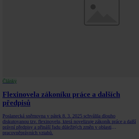
Články
Flexinovela zákoníku práce a dalších
předpisů
Poslanecká sněmovna v pátek 8. 3. 2025 schválila dlouho
diskutovanou tzv. flexinovelu, která novelizuje zákoník práce a další
právní předpisy a přináší řadu důležitých změn v oblasti
pracovněprávních vztahů.