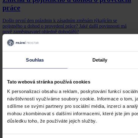
práce
Došlo první den prázdnin k zásadním změnám týkajícím se
pojistného u dohod o provedení práce? Jaké další povinnosti má
nově zaměstnavatel ohledně dohodářů?
Pavlína Vášová
•
19. července 2024, 06:20
Souhlas
Detaily
Tato webová stránka používá cookies
K personalizaci obsahu a reklam, poskytování funkcí sociáln
návštěvnosti využíváme soubory cookie. Informace o tom, j
sdílíme se svými partnery pro sociální média, inzerci a analý
mohou zkombinovat s dalšími informacemi, které jste jim posk
důsledku toho, že používáte jejich služby.