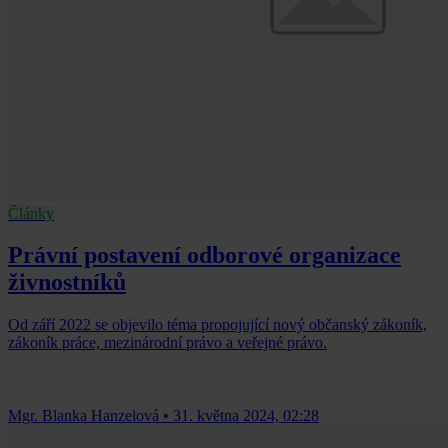
Články
Právní postavení odborové organizace
živnostníků
Od září 2022 se objevilo téma propojující nový občanský zákoník,
zákoník práce, mezinárodní právo a veřejné právo.
Mgr. Blanka Hanzelová
•
31. května 2024, 02:28