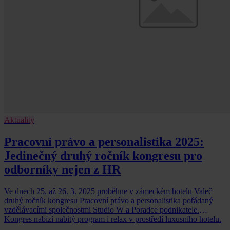
Aktuality
Pracovní právo a personalistika 2025:
Jedinečný druhý ročník kongresu pro
odborníky nejen z HR
Ve dnech 25. až 26. 3. 2025 proběhne v zámeckém hotelu Valeč
druhý ročník kongresu Pracovní právo a personalistika pořádaný
vzdělávacími společnostmi Studio W a Poradce podnikatele.
Kongres nabízí nabitý program i relax v prostředí luxusního hotelu.