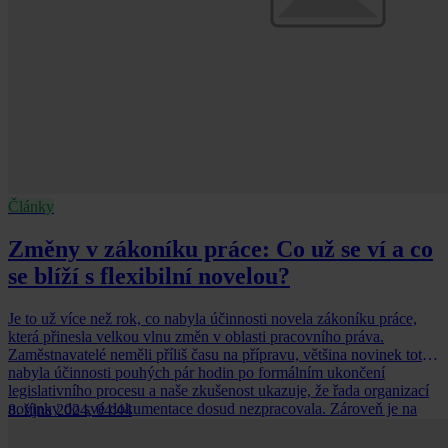
Články
Změny v zákoníku práce: Co už se ví a co
se blíží s flexibilní novelou?
Je to už více než rok, co nabyla účinnosti novela zákoníku práce,
která přinesla velkou vlnu změn v oblasti pracovního práva.
Zaměstnavatelé neměli příliš času na přípravu, většina novinek totiž
nabyla účinnosti pouhých pár hodin po formálním ukončení
legislativního procesu a naše zkušenost ukazuje, že řada organizací
novinky do své dokumentace dosud nezpracovala. Zároveň je na
8. října 2024, 04:44
obzoru už další vlna novinek, které budou účinné od 1. ledna 2025,
a řada dalších bude spojena s tzv. flexibilní novelou.