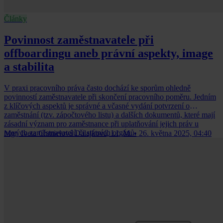
Články
Povinnost zaměstnavatele při
offboardingu aneb právní aspekty, image
a stabilita
V praxi pracovního práva často dochází ke sporům ohledně
povinností zaměstnavatele při skončení pracovního poměru. Jedním
z klíčových aspektů je správné a včasné vydání potvrzení o
zaměstnání (tzv. zápočtového listu) a dalších dokumentů, které mají
zásadní význam pro zaměstnance při uplatňování jejich práv u
nových zaměstnavatelů či státních orgánů.
Mgr. Iveta Chmielová Dalajková, LL.M.
•
26. května 2025, 04:40