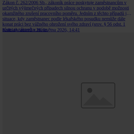
Zákon č. 262/2006 Sb., zákoník práce poskytuje zaměstnancům v
určitých výjimečných případech silnou ochranu v podobě možnosti
okamžitého zrušení pracovního poměru. Jedním z těchto případů je
situace, kdy zaměstnanec podle lékařského posudku nemůže dále
konat práci bez vážného ohrožení svého zdraví (srov. § 56 odst. 1
písm. a) zákoníku práce.
Kolektiv autorů
•
26. května 2026, 14:41