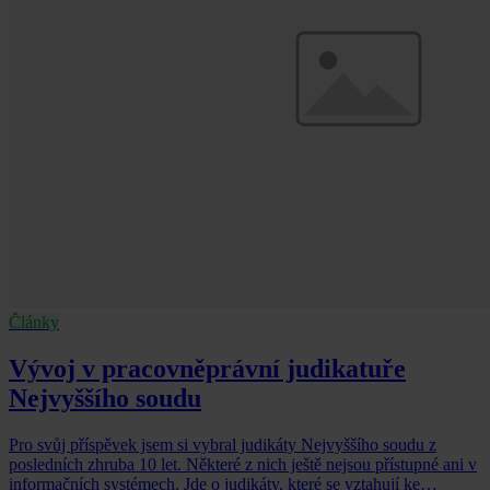
Články
Vývoj v pracovněprávní judikatuře
Nejvyššího soudu
Pro svůj příspěvek jsem si vybral judikáty Nejvyššího soudu z
posledních zhruba 10 let. Některé z nich ještě nejsou přístupné ani v
informačních systémech. Jde o judikáty, které se vztahují ke