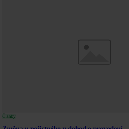
Články
Změna u pojistného u dohod o provedení