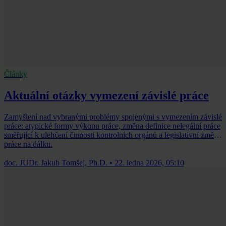
Články
Aktuální otázky vymezení závislé práce
Zamyšlení nad vybranými problémy spojenými s vymezením závislé
práce: atypické formy výkonu práce, změna definice nelegální práce
směřující k ulehčení činnosti kontrolních orgánů a legislativní změny
práce na dálku.
doc. JUDr. Jakub Tomšej, Ph.D.
•
22. ledna 2026, 05:10