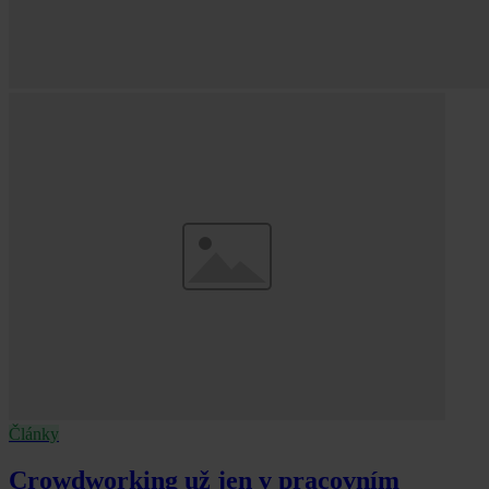
Články
Crowdworking už jen v pracovním