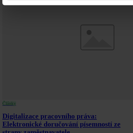
Články
Digitalizace pracovního práva:
Elektronické doručování písemností ze
strany zaměstnavatele