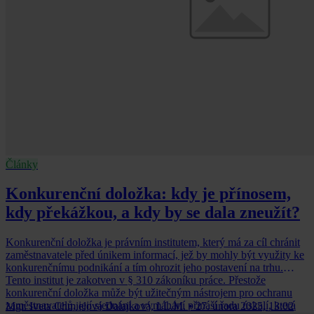
Články
Konkurenční doložka: kdy je přínosem,
kdy překážkou, a kdy by se dala zneužít?
Konkurenční doložka je právním institutem, který má za cíl chránit
zaměstnavatele před únikem informací, jež by mohly být využity ke
konkurenčnímu podnikání a tím ohrozit jeho postavení na trhu.
Tento institut je zakotven v § 310 zákoníku práce. Přestože
konkurenční doložka může být užitečným nástrojem pro ochranu
zaměstnavatelů, její sjednání a vymáhání přináší řadu úskalí, která
Mgr. Iveta Chmielová Dalajková, LL.M.
•
27. února 2025, 13:02