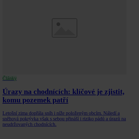
Články
Úrazy na chodnících: klíčové je zjistit,
komu pozemek patří
Letošní zima dopřála sníh i níže položeným obcím. Náledí a
sněhová pokrývka však s sebou přináší i riziko pádů a úrazů na
neudržovaných chodnících.