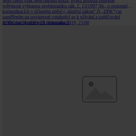
Jeho cílem však není nikoho urazit, nýbrž přiblížit odborné
veřejnosti vybranou problematiku zák. č. 13/1997 Sb., o pozemních
komunikacích v účinném znění („silniční zákon“ či „ZPK“) se
zaměřením na povinnosti vztahující se k užívání a zajišťování
schůdnosti pozemních komunikací.
JUDr. Jan Hrnčář
•
20. listopadu 2019, 23:00