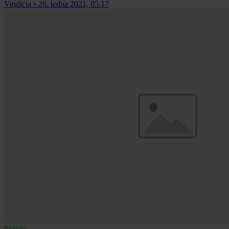
Vindicia
•
26. ledna 2021, 05:17