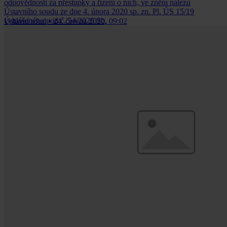
odpovědnosti za přestupky a řízení o nich, ve znění nálezu
Ústavního soudu ze dne 4. února 2020 sp. zn. Pl. ÚS 15/19
vyhlášeného pod č. 54/2020 Sb.
Ústavní soud
•
24. června 2020, 09:02