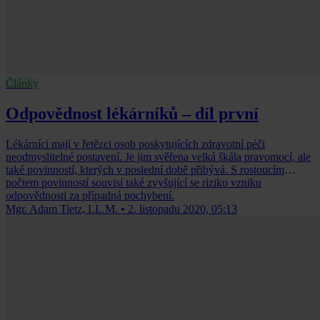
Články
Odpovědnost lékárníků – díl první
Lékárníci mají v řetězci osob poskytujících zdravotní péči
neodmyslitelné postavení. Je jim svěřena velká škála pravomocí, ale
také povinností, kterých v poslední době přibývá. S rostoucím
počtem povinností souvisí také zvyšující se riziko vzniku
odpovědnosti za případná pochybení.
Mgr. Adam Tietz, LL.M.
•
2. listopadu 2020, 05:13