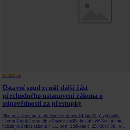
Judikatura
Ústavní soud zrušil další část
přechodného ustanovení zákona o
odpovědnosti za přestupky
Plénum Ústavního soudu (soudce zpravodaj Jan Filip) vyhovělo
návrhu Krajského soudu v Praze a zrušilo ke dni vyhlášení tohoto
nálezu ve Sbírce zákonů § 112 odst. 2 zákona č. 250/2016 Sb., o