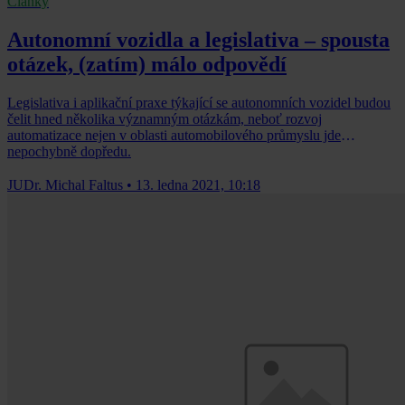
Články
Autonomní vozidla a legislativa – spousta
otázek, (zatím) málo odpovědí
Legislativa i aplikační praxe týkající se autonomních vozidel budou
čelit hned několika významným otázkám, neboť rozvoj
automatizace nejen v oblasti automobilového průmyslu jde
nepochybně dopředu.
JUDr. Michal Faltus
•
13. ledna 2021, 10:18