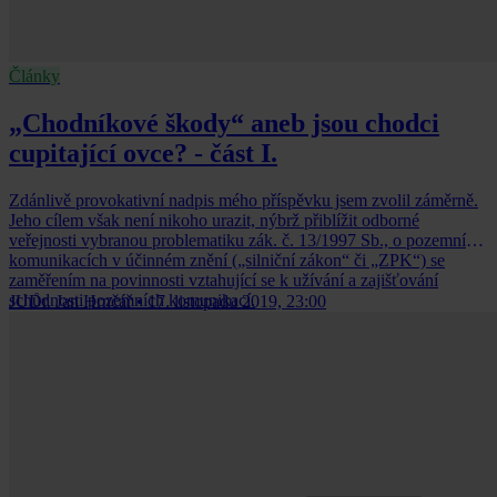
Články
„Chodníkové škody“ aneb jsou chodci
cupitající ovce? - část I.
Zdánlivě provokativní nadpis mého příspěvku jsem zvolil záměrně.
Jeho cílem však není nikoho urazit, nýbrž přiblížit odborné
veřejnosti vybranou problematiku zák. č. 13/1997 Sb., o pozemních
komunikacích v účinném znění („silniční zákon“ či „ZPK“) se
zaměřením na povinnosti vztahující se k užívání a zajišťování
schůdnosti pozemních komunikací.
JUDr. Jan Hrnčář
•
17. listopadu 2019, 23:00