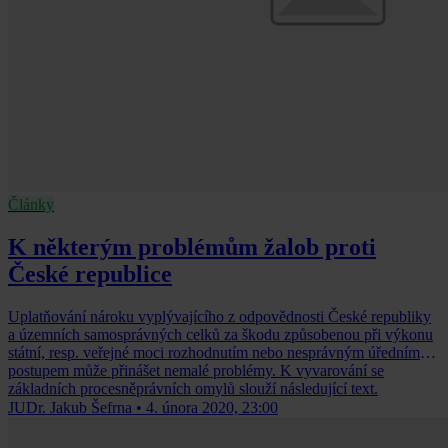
Články
K některým problémům žalob proti
České republice
Uplatňování nároku vyplývajícího z odpovědnosti České republiky
a územních samosprávných celků za škodu způsobenou při výkonu
státní, resp. veřejné moci rozhodnutím nebo nesprávným úředním
postupem může přinášet nemalé problémy. K vyvarování se
základních procesněprávních omylů slouží následující text.
JUDr. Jakub Šefrna
•
4. února 2020, 23:00