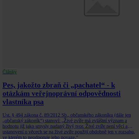
Články
Pes, jakožto zbraň či „pachatel“ - k
otázkám veřejnoprávní odpovědnosti
vlastníka psa
Ust. § 494 zákona č. 89/2012 Sb., občanského zákoníku (dále jen
„občanský zákoník“) stanoví: „Živé zvíře má zvláštní význam a
hodnotu již jako smysly nadaný živý tvor. Živé zvíře není věcí a
ustanovení o věcech se na živé zvíře použijí obdobně jen v rozsahu,
ve kterém to neodporuje jeho povaze.“