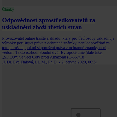
Články
Odpovědnost zprostředkovatelů za
uskladnění zboží třetích stran
Provozovatel online tržiště a skladu, který pro třetí osoby uskladňuje
výrobky porušující práva z ochranné známky, není odpovědný za
toto porušení, pokud si porušení práva z ochranné známky není
vědom. Takto rozhodl Soudní dvůr Evropské unie (dále také:
„SDEU“) ve věci Coty proti Amazonu (C-567/18).
JUDr. Eva Fialová, LL.M., Ph.D.
•
2. června 2020, 06:34