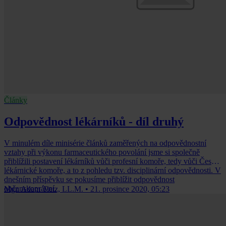
Články
Odpovědnost lékárníků - díl druhý
V minulém díle minisérie článků zaměřených na odpovědnostní
vztahy při výkonu farmaceutického povolání jsme si společně
přiblížili postavení lékárníků vůči profesní komoře, tedy vůči České
lékárnické komoře, a to z pohledu tzv. disciplinární odpovědnosti. V
dnešním příspěvku se pokusíme přiblížit odpovědnost
občanskoprávní.
Mgr. Adam Tietz, LL.M.
•
21. prosince 2020, 05:23