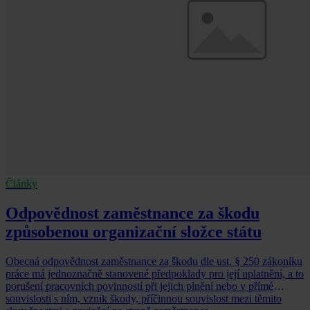
Články
Odpovědnost zaměstnance za škodu
způsobenou organizační složce státu
Obecná odpovědnost zaměstnance za škodu dle ust. § 250 zákoníku
práce má jednoznačně stanovené předpoklady pro její uplatnění, a to
porušení pracovních povinností při jejich plnění nebo v přímé
souvislosti s ním, vznik škody, příčinnou souvislost mezi těmito