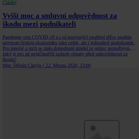
Články
Vyšší moc a smluvní odpovědnost za
škodu mezi podnikateli
Pandemie viru COVID-19 a s ní související opatření těžce zasáhla
nejenom českou ekonomiku jako celek, ale i jednotlivé podnikatele.
Pro mnohé z nich se stalo dohodnuté plnění ze smluv nemožným.
Jaký je pro ně nejúčinnější způsob obrany před odpovědností za
škodu?
Mgr. Štěpán Ciprýn
•
22. března 2020, 23:00