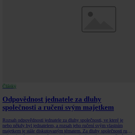
Články
Odpovědnost jednatele za dluhy
společnosti a ručení svým majetkem
Rozsah odpovědnosti jednatele za dluhy společnosti, ve které je
nebo někdy byl jednatelem, a rozsah jeho ručení svým vlastním
majetkem je stále diskutovaným tématem. Za dluhy společnosti ručí