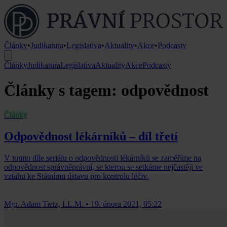
Články
•
Judikatura
•
Legislativa
•
Aktuality
•
Akce
•
Podcasty
Články
Judikatura
Legislativa
Aktuality
Akce
Podcasty
Články s tagem: odpovědnost
Články
Odpovědnost lékárníků – díl třetí
V tomto díle seriálu o odpovědnosti lékárníků se zaměříme na
odpovědnost správněprávní, se kterou se setkáme nejčastěji ve
vztahu ke Státnímu ústavu pro kontrolu léčiv.
Mgr. Adam Tietz, LL.M.
•
19. února 2021, 05:22