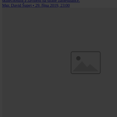
skutečnostmi a zavinění na straně zaměstnance.
Mgr. David Šupej
•
29. října 2019, 23:00