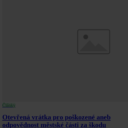
Články
Otevřená vrátka pro poškozené aneb
odpovědnost městské části za škodu