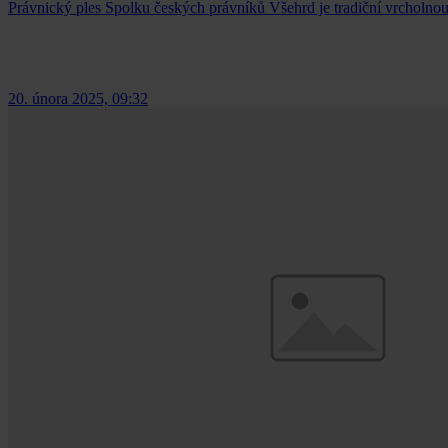
Právnický ples Spolku českých právníků Všehrd je tradiční vrcholnou 
20. února 2025, 09:32