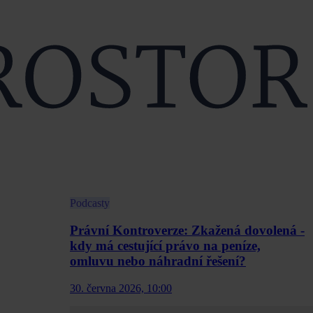
Podcasty
Právní Kontroverze: Zkažená dovolená -
kdy má cestující právo na peníze,
omluvu nebo náhradní řešení?
30. června 2026, 10:00