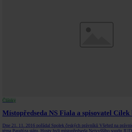
Články
Místopředseda NS Fiala a spisovatel Cílek 
Dne 21. 11. 2016 pořádal Spolek českých právníků Všehrd na právnic
téma Paralýza státu. Hosty byli místopředseda Nejvyššího soudu JUD