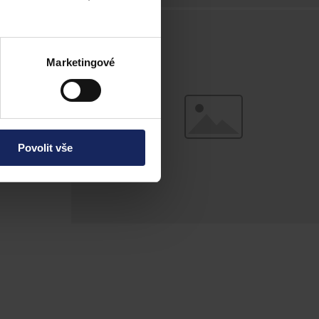
 přijali
finančního
Marketingové
Povolit vše