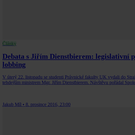
Články
Debata s Jiřím Dienstbierem: legislativní p
lobbing
V úterý 22. listopadu se studenti Právnické fakulty UK vydali do Str
tehdejším ministrem Mgr. Jiřím Dienstbierem. Návštěvu pořádal Spol
Jakub Míl
•
8. prosince 2016, 23:00