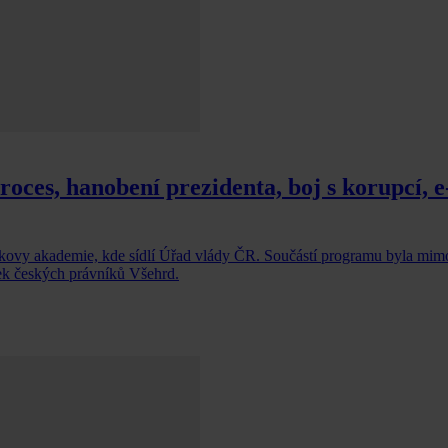
roces, hanobení prezidenta, boj s korupcí, e
akovy akademie, kde sídlí Úřad vlády ČR. Součástí programu byla mimo 
ek českých právníků Všehrd.