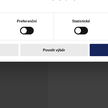
zardu
ální téma „Nová právní úprava hazardu“. Pozvání na Právnickou fakultu
ího dozoru nad sázkovými hrami a loteriemi a Radim Boháč z Katedry 
Preferenční
Statistické
Povolit výběr