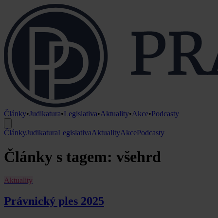
Články
•
Judikatura
•
Legislativa
•
Aktuality
•
Akce
•
Podcasty
Články
Judikatura
Legislativa
Aktuality
Akce
Podcasty
Články s tagem: všehrd
Aktuality
Právnický ples 2025