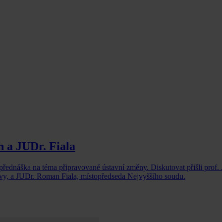
h a JUDr. Fiala
přednáška na téma připravované ústavní změny. Diskutovat přišli prof.
ovy, a JUDr. Roman Fiala, místopředseda Nejvyššího soudu.