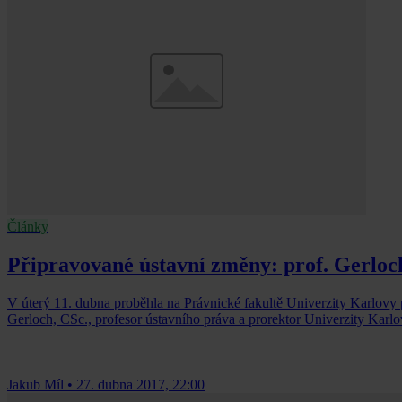
Články
Připravované ústavní změny: prof. Gerloc
V úterý 11. dubna proběhla na Právnické fakultě Univerzity Karlovy 
Gerloch, CSc., profesor ústavního práva a prorektor Univerzity Karl
Jakub Míl
•
27. dubna 2017, 22:00