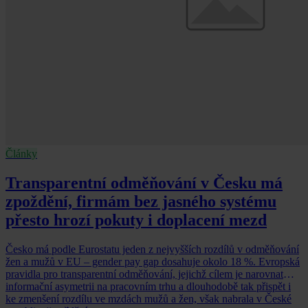
Články
Transparentní odměňování v Česku má
zpoždění, firmám bez jasného systému
přesto hrozí pokuty i doplacení mezd
Česko má podle Eurostatu jeden z nejvyšších rozdílů v odměňování
žen a mužů v EU – gender pay gap dosahuje okolo 18 %. Evropská
pravidla pro transparentní odměňování, jejichž cílem je narovnat
informační asymetrii na pracovním trhu a dlouhodobě tak přispět i
ke zmenšení rozdílu ve mzdách mužů a žen, však nabrala v České