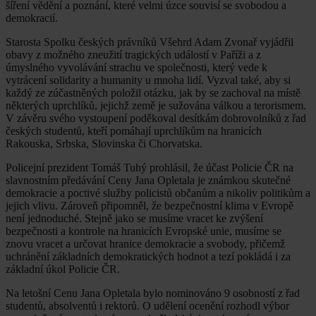
šíření vědění a poznání, které velmi úzce souvisí se svobodou a
demokracií.
Starosta Spolku českých právníků Všehrd Adam Zvonař vyjádřil
obavy z možného zneužití tragických událostí v Paříži a z
úmyslného vyvolávání strachu ve společnosti, který vede k
vytrácení solidarity a humanity u mnoha lidí. Vyzval také, aby si
každý ze zúčastněných položil otázku, jak by se zachoval na místě
některých uprchlíků, jejichž země je sužována válkou a terorismem.
V závěru svého vystoupení poděkoval desítkám dobrovolníků z řad
českých studentů, kteří pomáhají uprchlíkům na hranicích
Rakouska, Srbska, Slovinska či Chorvatska.
Policejní prezident Tomáš Tuhý prohlásil, že účast Policie ČR na
slavnostním předávání Ceny Jana Opletala je známkou skutečné
demokracie a poctivé služby policistů občanům a nikoliv politikům a
jejich vlivu. Zároveň připomněl, že bezpečnostní klima v Evropě
není jednoduché. Stejně jako se musíme vracet ke zvýšení
bezpečnosti a kontrole na hranicích Evropské unie, musíme se
znovu vracet a určovat hranice demokracie a svobody, přičemž
uchránění základních demokratických hodnot a tezí pokládá i za
základní úkol Policie ČR.
Na letošní Cenu Jana Opletala bylo nominováno 9 osobností z řad
studentů, absolventů i rektorů. O udělení ocenění rozhodl výbor