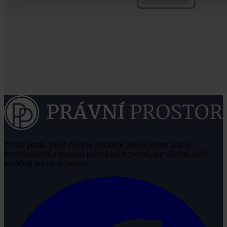
Právní portál, jehož cílovou skupinou jsou nejenom právní
profesionálové a zástupci právnických profesí, ale všichni, kteří
potřebují právní informace.