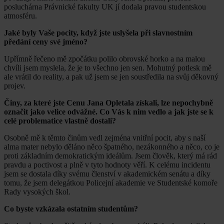
posluchárna Právnické fakulty UK jí dodala pravou studentskou
atmosféru.
Jaké byly Vaše pocity, když jste uslyšela při slavnostním
předání ceny své jméno?
Upřímně řečeno mě zpočátku polilo obrovské horko a na malou
chvíli jsem myslela, že je to všechno jen sen. Mohutný potlesk mě
ale vrátil do reality, a pak už jsem se jen soustředila na svůj děkovný
projev.
Činy, za které jste Cenu Jana Opletala získali, lze nepochybně
označit jako velice odvážné. Co Vás k nim vedlo a jak jste se k
celé problematice vlastně dostali?
Osobně mě k těmto činům vedl zejména vnitřní pocit, aby s naší
alma mater nebylo děláno něco špatného, nezákonného a něco, co je
proti základním demokratickým ideálům. Jsem člověk, který má rád
pravdu a poctivost a plně v tyto hodnoty věří. K celému incidentu
jsem se dostala díky svému členství v akademickém senátu a díky
tomu, že jsem delegátkou Policejní akademie ve Studentské komoře
Rady vysokých škol.
Co byste vzkázala ostatním studentům?