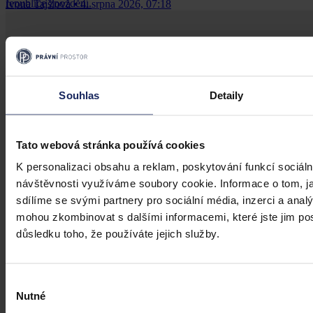
republice zpoždění.
Ivona Tajšlová
•
4. srpna 2026, 07:18
Souhlas
Detaily
Tato webová stránka používá cookies
K personalizaci obsahu a reklam, poskytování funkcí sociáln
návštěvnosti využíváme soubory cookie. Informace o tom, j
sdílíme se svými partnery pro sociální média, inzerci a analý
mohou zkombinovat s dalšími informacemi, které jste jim posk
důsledku toho, že používáte jejich služby.
Výběr
Nutné
souhlasu
Články