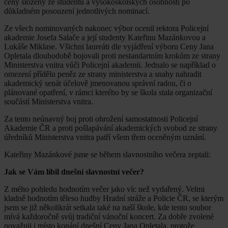
ceny složený ze studentů a vysokoškolských osobností po
důkladném posouzení jednotlivých nominací.
Ze všech nominovaných nakonec výbor ocenil rektora Policejní
akademie Josefa Salače a její studenty Kateřinu Mazánkovou a
Lukáše Miklase. Všichni laureáti dle vyjádření výboru Ceny Jana
Opletala dlouhodobě bojovali proti nestandartním krokům ze strany
Ministerstva vnitra vůči Policejní akademii. Jednalo se například o
omezení přídělu peněz ze strany ministerstva a snahy nahradit
akademický senát účelově jmenovanou správní radou, či o
plánované opatření, v rámci kterého by se škola stala organizační
součástí Ministerstva vnitra.
Za tento neúnavný boj proti ohrožení samostatnosti Policejní
Akademie ČR a proti pošlapávání akademických svobod ze strany
úředníků Ministerstva vnitra patří všem třem oceněným uznání.
Kateřiny Mazánkové jsme se během slavnostního večera zeptali:
Jak se Vám líbil dnešní slavnostní večer?
Z mého pohledu hodnotím večer jako víc než vydařený. Velmi
kladně hodnotím těleso hudby Hradní stráže a Policie ČR, se kterým
jsem se již několikrát setkala také na naší škole, kde tento soubor
mívá každoročně svůj tradiční vánoční koncert. Za dobře zvolené
považuji i místo konání dnešní Ceny Jana Opletala, protože