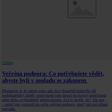
Články
Veřejná podpora: Co potřebujete vědět,
abyste byli v souladu se zákonem
Představte si, že město nebo stát chce finančně podpořit váš
podnikatelský záměr, poskytnout vám dotaci na rozvoj společnosti
nebo třeba zvýhodněný nájem prostor. Zní to skvěle, že? Ale pozor
– právě jste vstoupili do světa veřejné podpory, který má svá přísná
pravidla.