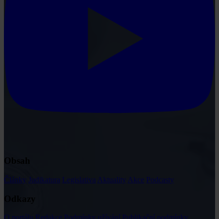
Obsah
Články
Judikatura
Legislativa
Aktuality
Akce
Podcasty
Odkazy
O portálu
Redakce
Podmínky užívání
Publikační podmínky