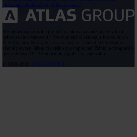
Ochrana osobních údajů
Odběr časopisu
Rozmnožování obsahu pro účely automatizované analýzy textů
nebo dat dle ustanovení § 39c autorského zákona je bez souhlasu
ATLAS consulting spol. s r.o. zakázáno. Jakékoli užití obsahu
včetně převzetí, šíření či dalšího zpřístupňování článků a fotografií je
bez souhlasu ATLAS consulting spol. s r.o. zakázáno.
© 1999–2026,
ATLAS GROUP