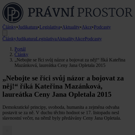
Články
•
Judikatura
•
Legislativa
•
Aktuality
•
Akce
•
Podcasty
Články
Judikatura
Legislativa
Aktuality
Akce
Podcasty
Portál
Články
„Nebojte se říci svůj názor a bojovat za něj!“ říká Kateřina
Mazánková, laureátka Ceny Jana Opletala 2015
„Nebojte se říci svůj názor a bojovat za
něj!“ říká Kateřina Mazánková,
laureátka Ceny Jana Opletala 2015
Demokratické principy, svoboda, humanita a zejména odvaha
postavit se za ně. V duchu těchto hodnot se 17. listopadu nesl
slavnostní večer, na němž byly předávány Ceny Jana Opletala.