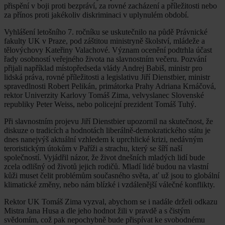
přispění v boji proti bezpráví, za rovné zacházení a příležitosti nebo
za přínos proti jakékoliv diskriminaci v uplynulém období.
Vyhlášení letošního 7. ročníku se uskutečnilo na půdě Právnické
fakulty UK v Praze, pod záštitou ministryně školství, mládeže a
tělovýchovy Kateřiny Valachové. Význam ocenění podtrhla účast
řady osobností veřejného života na slavnostním večeru. Pozvání
přijali například místopředseda vlády Andrej Babiš, ministr pro
lidská práva, rovné příležitosti a legislativu Jiří Dienstbier, ministr
spravedlnosti Robert Pelikán, primátorka Prahy Adriana Krnáčová,
rektor Univerzity Karlovy Tomáš Zima, velvyslanec Slovenské
republiky Peter Weiss, nebo policejní prezident Tomáš Tuhý.
Při slavnostním projevu Jiří Dienstbier upozornil na skutečnost, že
diskuze o tradicích a hodnotách liberálně-demokratického státu je
dnes nanejvýš aktuální vzhledem k uprchlické krizi, nedávným
teroristickým útokům v Paříži a strachu, který se šíří naší
společností. Vyjádřil názor, že život dnešních mladých lidí bude
zcela odlišný od životů jejich rodičů. Mladí lidé budou na vlastní
kůži muset čelit problémům současného světa, ať už jsou to globální
klimatické změny, nebo nám blízké i vzdálenější válečné konflikty.
Rektor UK Tomáš Zima vyzval, abychom se i nadále drželi odkazu
Mistra Jana Husa a dle jeho hodnot žili v pravdě a s čistým
svědomím, což pak nepochybně bude přispívat ke svobodnému