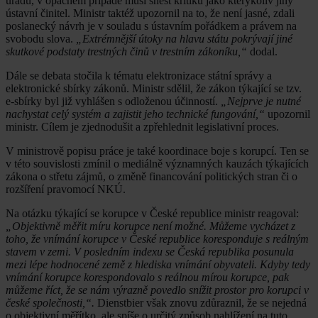
úřadu, v opačném případě musí snést kritiku jako kterýkoliv jiný
ústavní činitel. Ministr taktéž upozornil na to, že není jasné, zdali
poslanecký návrh je v souladu s ústavním pořádkem a právem na
svobodu slova.
„Extrémnější útoky na hlavu státu pokrývají jiné
skutkové podstaty trestných činů v trestním zákoníku,“
dodal.
Dále se debata stočila k tématu elektronizace státní správy a
elektronické sbírky zákonů. Ministr sdělil, že zákon týkající se tzv.
e-sbírky byl již vyhlášen s odloženou účinností.
„Nejprve je nutné
nachystat celý systém a zajistit jeho technické fungování,“
upozornil
ministr. Cílem je zjednodušit a zpřehlednit legislativní proces.
V ministrově popisu práce je také koordinace boje s korupcí. Ten se
v této souvislosti zmínil o mediálně významných kauzách týkajících
zákona o střetu zájmů, o změně financování politických stran či o
rozšíření pravomocí NKÚ.
Na otázku týkající se korupce v České republice ministr reagoval:
„Objektivně měřit míru korupce není možné. Můžeme vycházet z
toho, že vnímání korupce v České republice koresponduje s reálným
stavem v zemi. V posledním indexu se Česká republika posunula
mezi lépe hodnocené země z hlediska vnímání obyvateli. Kdyby tedy
vnímání korupce korespondovalo s reálnou mírou korupce, pak
můžeme říct, že se nám výrazně povedlo snížit prostor pro korupci v
české společnosti,“.
Dienstbier však znovu zdůraznil, že se nejedná
o objektivní měřítko, ale spíše o určitý způsob nahlížení na tuto