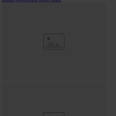
korupce
egovernment
všehrd
ostatní