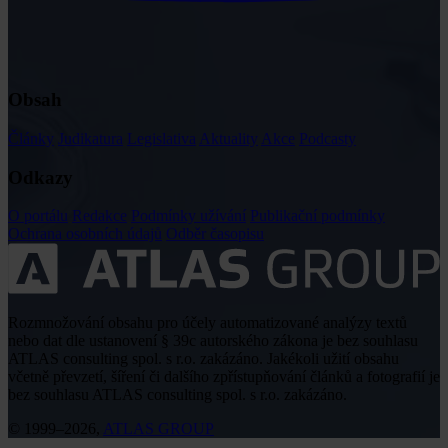
Obsah
Články
Judikatura
Legislativa
Aktuality
Akce
Podcasty
Odkazy
O portálu
Redakce
Podmínky užívání
Publikační podmínky
Ochrana osobních údajů
Odběr časopisu
Rozmnožování obsahu pro účely automatizované analýzy textů
nebo dat dle ustanovení § 39c autorského zákona je bez souhlasu
ATLAS consulting spol. s r.o. zakázáno. Jakékoli užití obsahu
včetně převzetí, šíření či dalšího zpřístupňování článků a fotografií je
bez souhlasu ATLAS consulting spol. s r.o. zakázáno.
© 1999–2026,
ATLAS GROUP