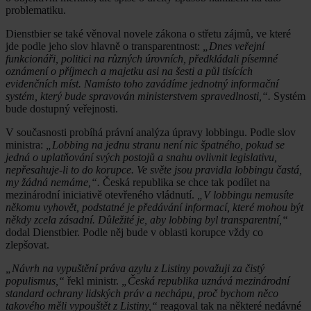
problematiku.
Dienstbier se také věnoval novele zákona o střetu zájmů, ve které
jde podle jeho slov hlavně o transparentnost:
„Dnes veřejní
funkcionáři, politici na různých úrovních, předkládali písemné
oznámení o příjmech a majetku asi na šesti a půl tisících
evidenčních míst. Namísto toho zavádíme jednotný informační
systém, který bude spravován ministerstvem spravedlnosti,“.
Systém
bude dostupný veřejnosti.
V současnosti probíhá právní analýza úpravy lobbingu. Podle slov
ministra:
„Lobbing na jednu stranu není nic špatného, pokud se
jedná o uplatňování svých postojů a snahu ovlivnit legislativu,
nepřesahuje-li to do korupce. Ve světe jsou pravidla lobbingu častá,
my žádná nemáme,“.
Česká republika se chce tak podílet na
mezinárodní iniciativě otevřeného vládnutí.
„V lobbingu nemusíte
někomu vyhovět, podstatné je předávání informací, které mohou být
někdy zcela zásadní. Důležité je, aby lobbing byl transparentní,“
dodal Dienstbier. Podle něj bude v oblasti korupce vždy co
zlepšovat.
„Návrh na vypuštění práva azylu z Listiny považuji za čistý
populismus,“
řekl ministr.
„Česká republika uznává mezinárodní
standard ochrany lidských práv a nechápu, proč bychom něco
takového měli vypouštět z Listiny,“
reagoval tak na některé nedávné