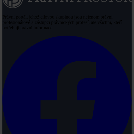
Právní portál, jehož cílovou skupinou jsou nejenom právní
profesionálové a zástupci právnických profesí, ale všichni, kteří
potřebují právní informace.