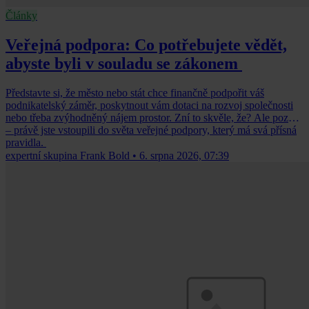
Články
Veřejná podpora: Co potřebujete vědět,
abyste byli v souladu se zákonem
Představte si, že město nebo stát chce finančně podpořit váš
podnikatelský záměr, poskytnout vám dotaci na rozvoj společnosti
nebo třeba zvýhodněný nájem prostor. Zní to skvěle, že? Ale pozor
– právě jste vstoupili do světa veřejné podpory, který má svá přísná
pravidla.
expertní skupina Frank Bold
•
6. srpna 2026, 07:39