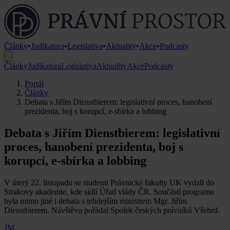
Články
•
Judikatura
•
Legislativa
•
Aktuality
•
Akce
•
Podcasty
Články
Judikatura
Legislativa
Aktuality
Akce
Podcasty
Portál
Články
Debata s Jiřím Dienstbierem: legislativní proces, hanobení
prezidenta, boj s korupcí, e-sbírka a lobbing
Debata s Jiřím Dienstbierem: legislativní
proces, hanobení prezidenta, boj s
korupcí, e-sbírka a lobbing
V úterý 22. listopadu se studenti Právnické fakulty UK vydali do
Strakovy akademie, kde sídlí Úřad vlády ČR. Součástí programu
byla mimo jiné i debata s tehdejším ministrem Mgr. Jiřím
Dienstbierem. Návštěvu pořádal Spolek českých právníků Všehrd.
JM