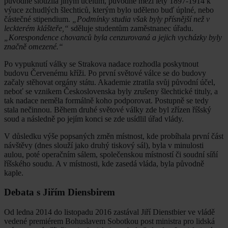
původně sloužila jiným účelům, původně mezi lety 1897-1914 k
výuce zchudlých šlechticů, kterým bylo uděleno buď úplné, nebo
částečné stipendium.
„Podmínky studia však byly přísnější než v
leckterém klášteře,“
sděluje studentům zaměstnanec úřadu.
„Korespondence chovanců byla cenzurovaná a jejich vycházky byly
značně omezené.“
Po vypuknutí války se Strakova nadace rozhodla poskytnout
budovu Červenému kříži. Po první světové válce se do budovy
začaly stěhovat orgány státu. Akademie ztratila svůj původní účel,
neboť se vznikem Československa byly zrušeny šlechtické tituly, a
tak nadace neměla formálně koho podporovat. Postupně se tedy
stala nečinnou. Během druhé světové války zde byl zřízen říšský
soud a následně po jejím konci se zde usídlil úřad vlády.
V důsledku výše popsaných změn místnost, kde probíhala první část
návštěvy (dnes slouží jako druhý tiskový sál), byla v minulosti
aulou, poté operačním sálem, společenskou místností či soudní síňí
říšského soudu. A v místnosti, kde zasedá vláda, byla původně
kaple.
Debata s Jiřím Diensbirem
Od ledna 2014 do listopadu 2016 zastával Jiří Dienstbier ve vládě
vedené premiérem Bohuslavem Sobotkou post ministra pro lidská