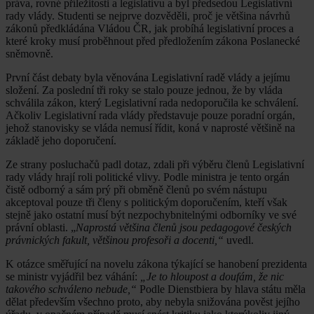
práva, rovné příležitosti a legislativu a byl předsedou Legislativní
rady vlády. Studenti se nejprve dozvěděli, proč je většina návrhů
zákonů předkládána Vládou ČR, jak probíhá legislativní proces a
které kroky musí proběhnout před předložením zákona Poslanecké
sněmovně.
První část debaty byla věnována Legislativní radě vlády a jejímu
složení. Za poslední tři roky se stalo pouze jednou, že by vláda
schválila zákon, který Legislativní rada nedoporučila ke schválení.
Ačkoliv Legislativní rada vlády představuje pouze poradní orgán,
jehož stanovisky se vláda nemusí řídit, koná v naprosté většině na
základě jeho doporučení.
Ze strany posluchačů padl dotaz, zdali při výběru členů Legislativní
rady vlády hrají roli politické vlivy. Podle ministra je tento orgán
čistě odborný a sám prý při obměně členů po svém nástupu
akceptoval pouze tři členy s politickým doporučením, kteří však
stejně jako ostatní musí být nezpochybnitelnými odborníky ve své
právní oblasti. „
Naprostá většina členů jsou pedagogové českých
právnických fakult, většinou profesoři a docenti,“
uvedl.
K otázce směřující na novelu zákona týkající se hanobení prezidenta
se ministr vyjádřil bez váhání:
„Je to hloupost a doufám, že nic
takového schváleno nebude,“
Podle Dienstbiera by hlava státu měla
dělat především všechno proto, aby nebyla snižována pověst jejího