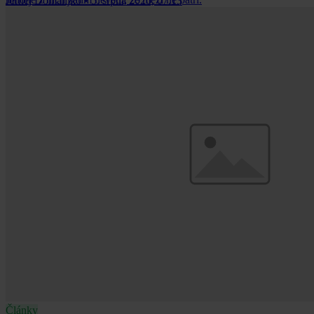
Jernej Domanjko
•
5. srpna 2026, 07:13
Články