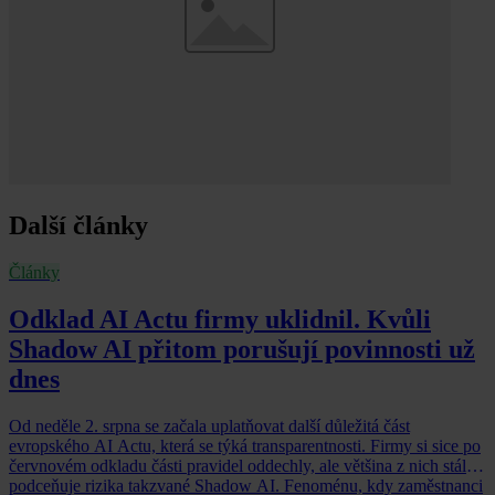
Další články
Články
Odklad AI Actu firmy uklidnil. Kvůli
Shadow AI přitom porušují povinnosti už
dnes
Od neděle 2. srpna se začala uplatňovat další důležitá část
evropského AI Actu, která se týká transparentnosti. Firmy si sice po
červnovém odkladu části pravidel oddechly, ale většina z nich stále
podceňuje rizika takzvané Shadow AI. Fenoménu, kdy zaměstnanci