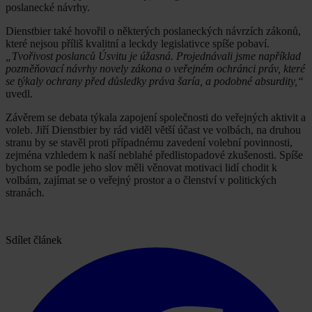
poslanecké návrhy.
Dienstbier také hovořil o některých poslaneckých návrzích zákonů,
které nejsou příliš kvalitní a leckdy legislativce spíše pobaví.
„Tvořivost poslanců Úsvitu je úžasná. Projednávali jsme například
pozměňovací návrhy novely zákona o veřejném ochránci práv, které
se týkaly ochrany před důsledky práva šaría, a podobné absurdity,“
uvedl.
Závěrem se debata týkala zapojení společnosti do veřejných aktivit a
voleb. Jiří Dienstbier by rád viděl větší účast ve volbách, na druhou
stranu by se stavěl proti případnému zavedení volební povinnosti,
zejména vzhledem k naší neblahé předlistopadové zkušenosti. Spíše
bychom se podle jeho slov měli věnovat motivaci lidí chodit k
volbám, zajímat se o veřejný prostor a o členství v politických
stranách.
Sdílet článek