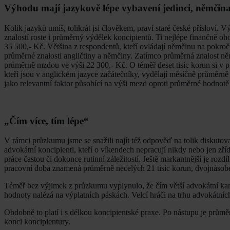
Výhodu mají jazykově lépe vybavení jedinci, němčina 
Kolik jazyků umíš, tolikrát jsi člověkem, praví staré české přísloví
znalostí roste i průměrný výdělek koncipientů. Ti nejlépe finančně oh
35 500,- Kč. Většina z respondentů, kteří ovládají němčinu na pokročil
průměrné znalosti angličtiny a němčiny. Zatímco průměrná znalost n
průměrně mzdou ve výši 22 300,- Kč. O téměř deset tisíc korun si v pr
kteří jsou v anglickém jazyce začátečníky, vydělají měsíčně průměrně
jako relevantní faktor působící na výši mezd oproti průměrné hodnotě 
„Čím více, tím lépe“
V rámci průzkumu jsme se snažili najít též odpověď na tolik diskuto
advokátní koncipienti, kteří o víkendech nepracují nikdy nebo jen zříd
práce častou či dokonce rutinní záležitostí. Ještě markantnější je r
pracovní doba znamená průměrně necelých 21 tisíc korun, dvojnásobek s
Téměř bez výjimek z průzkumu vyplynulo, že čím větší advokátní kanc
hodnoty nalézá na výplatních páskách. Velcí hráči na trhu advokátn
Obdobně to platí i s délkou koncipientské praxe. Po nástupu je průmě
konci koncipientury.