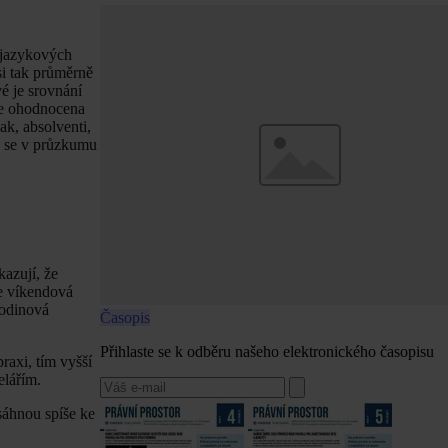
í jazykových
si tak průměrně
vé je srovnání
je ohodnocena
ak, absolventi,
ny se v průzkumu
azují, že
je víkendová
hodinová
Časopis
Přihlaste se k odběru našeho elektronického časopisu
raxi, tím vyšší
elářím.
sáhnou spíše ke