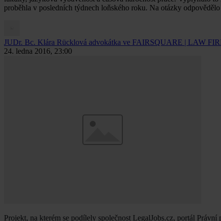
proběhla v posledních týdnech loňského roku. Na otázky odpovědělo
JUDr. Bc. Klára Rücklová
advokátka ve FAIRSQUARE | LAW FIRM, č
24. ledna 2016, 23:00
Projekt, na kterém se podílely společnost LegalJobs.cz, portál Právn