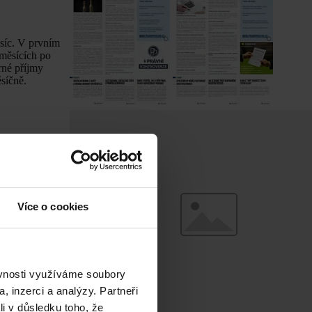
ěsíc. V prvním
h měsících po
rné příjmy
síčně.
lo pracovní
ůzkumu
Více o cookies
é fakultě MU v
cký spolek.
ěvnosti využíváme soubory
, inzerci a analýzy. Partneři
li v důsledku toho, že