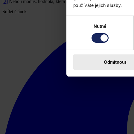
[2]
Neboli modus; hodnota, která se v daném statistickém souboru vysk
používáte jejich služby.
Sdílet článek
Výběr
Nutné
souhlasu
Odmítnout