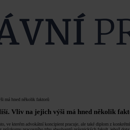
ýši má hned několik faktorů
ší. Vliv na jejich výši má hned několik fak
o, ve kterém advokátní koncipient pracuje, ale také diplom z konkrétn
 z průzkumu pracovního trhu absolventů právnických fakult, jehož dota