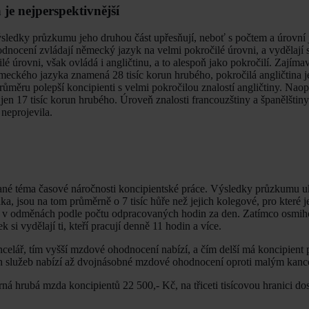
je nejperspektivnější
. Výsledky průzkumu jeho druhou část upřesňují, neboť s počtem a úrovn
odnocení zvládají německý jazyk na velmi pokročilé úrovni, a vydělají 
é úrovni, však ovládá i angličtinu, a to alespoň jako pokročilí. Zajíma
ěmeckého jazyka znamená 28 tisíc korun hrubého, pokročilá angličtina 
ůměru polepší koncipienti s velmi pokročilou znalostí angličtiny. Naop
 jen 17 tisíc korun hrubého. Úroveň znalosti francouzštiny a španělšti
neprojevila.
vané téma časové náročnosti koncipientské práce. Výsledky průzkumu uk
ka, jsou na tom průměrně o 7 tisíc hůře než jejich kolegové, pro které 
ozdíl v odměnách podle počtu odpracovaných hodin za den. Zatímco osmi
i vydělají ti, kteří pracují denně 11 hodin a více.
elář, tím vyšší mzdové ohodnocení nabízí, a čím delší má koncipient p
ích služeb nabízí až dvojnásobné mzdové ohodnocení oproti malým kanc
rná hrubá mzda koncipientů 22 500,- Kč, na třiceti tisícovou hranici do