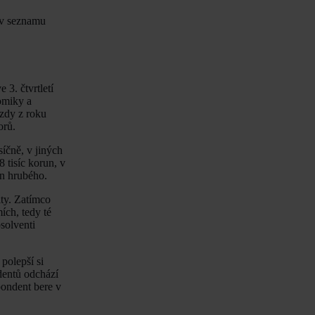
.
 v seznamu
3. čtvrtletí
omiky a
zdy z roku
orů.
íčně, v jiných
 tisíc korun, v
un hrubého.
lty. Zatímco
ích, tedy té
solventi
polepší si
dentů odchází
pondent bere v