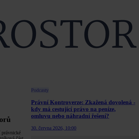
Podcasty
Právní Kontroverze: Zkažená dovolená -
kdy má cestující právo na peníze,
omluvu nebo náhradní řešení?
torů
30. června 2026, 10:00
í právnické
zníková část