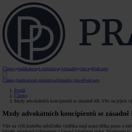
Články
•
Judikatura
•
Legislativa
•
Aktuality
•
Akce
•
Podcasty
Články
Judikatura
Legislativa
Aktuality
Akce
Podcasty
Portál
Články
Mzdy advokátních koncipientů se zásadně liší. Vliv na jejich v
Mzdy advokátních koncipientů se zásadně li
Vliv na výši hrubého měsíčního výdělku mají nejen délka praxe a měst
fakulty, jazyková vybavenost a časová náročnost práce. Vyplynulo to