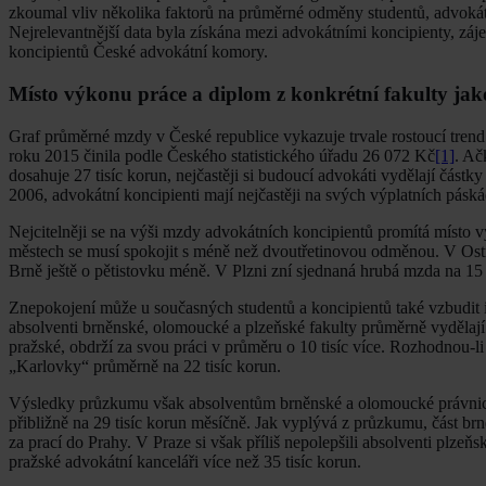
zkoumal vliv několika faktorů na průměrné odměny studentů, advokátn
Nejrelevantnější data byla získána mezi advokátními koncipienty, zá
koncipientů České advokátní komory.
Místo výkonu práce a diplom z konkrétní fakulty j
Graf průměrné mzdy v České republice vykazuje trvale rostoucí trend. 
roku 2015 činila podle Českého statistického úřadu 26 072 Kč
[1]
. Ač
dosahuje 27 tisíc korun, nejčastěji si budoucí advokáti vydělají částky
2006, advokátní koncipienti mají nejčastěji na svých výplatních pásk
Nejcitelněji se na výši mzdy advokátních koncipientů promítá místo v
městech se musí spokojit s méně než dvoutřetinovou odměnou. V Ostr
Brně ještě o pětistovku méně. V Plzni zní sjednaná hrubá mzda na 15
Znepokojení může u současných studentů a koncipientů také vzbudit in
absolventi brněnské, olomoucké a plzeňské fakulty průměrně vydělají d
pražské, obdrží za svou práci v průměru o 10 tisíc více. Rozhodnou-li
„Karlovky“ průměrně na 22 tisíc korun.
Výsledky průzkumu však absolventům brněnské a olomoucké právnické f
přibližně na 29 tisíc korun měsíčně. Jak vyplývá z průzkumu, část br
za prací do Prahy. V Praze si však příliš nepolepšili absolventi plze
pražské advokátní kanceláři více než 35 tisíc korun.