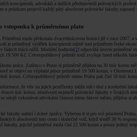
ích koncipientů, advokátů a dalších představitelů právnických profesí
jem o průzkum projevil každý pátý absolvent právnické fakulty zapsaný
ako vstupenka k průměrnému platu
Průměrná mzda překonala dvacetitisícovou hranici již v roce 2007, a ve 
koli je průměrný výdělek koncipientů mírně nad průměrem české ekon
 v řádech tisíců nižší. Modální hodnota
[2]
odpovídá úrovni průměrné m
ách 19 500 Kč. Celorepublikový průměr totiž zvyšuje hned několik fakt
ýkonu práce. Zatímco v Praze si průměrně přijdou na 30 tisíc korun měs
avě se objeví na výplatní pásce průměrně 19 500 korun, v Olomouci 18
 tisíc korun. Celorepublikový průměr mimo Prahu pak činí 18 tisíc kor
formace, že vliv na jejich peněženky může mít i titul z konkrétní faku
vacet tisíc korun, absolventi nejstarší právnické fakulty v českých zem
 se odejít vykonávat advokátní činnost mimo hlavní město, přijdou si ab
akulty nabízí i dobré zprávy. Vyberou-li si pro své působení Prahu, 
něnských absolventů tuto cestu i skutečně volí, když téměř 30 % respon
ňské fakulty, jejichž průměrná mzda činí 22 500 korun a pouze jediný res