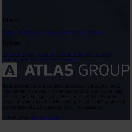
Obsah
Články
Judikatura
Legislativa
Aktuality
Akce
Podcasty
Odkazy
O portálu
Redakce
Podmínky užívání
Publikační podmínky
Ochrana osobních údajů
Odběr časopisu
Rozmnožování obsahu pro účely automatizované analýzy textů
nebo dat dle ustanovení § 39c autorského zákona je bez souhlasu
ATLAS consulting spol. s r.o. zakázáno. Jakékoli užití obsahu
včetně převzetí, šíření či dalšího zpřístupňování článků a fotografií je
bez souhlasu ATLAS consulting spol. s r.o. zakázáno.
© 1999–2026,
ATLAS GROUP