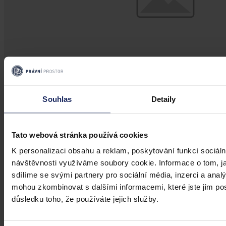
Souhlas
Detaily
Akce
Velká novela stavebního zákova 2026
Tato webová stránka používá cookies
K personalizaci obsahu a reklam, poskytování funkcí sociáln
Velká novela stavebního zákova 2026
návštěvnosti využíváme soubory cookie. Informace o tom, j
sdílíme se svými partnery pro sociální média, inzerci a analý
mohou zkombinovat s dalšími informacemi, které jste jim posk
19. března 2026, 21:07
důsledku toho, že používáte jejich služby.