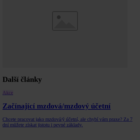
Další články
Akce
Začínající mzdová/mzdový účetní
Chcete pracovat jako mzdová/ý účetní, ale chybí vám praxe? Za 7
dní můžete získat jistotu i pevné základy.