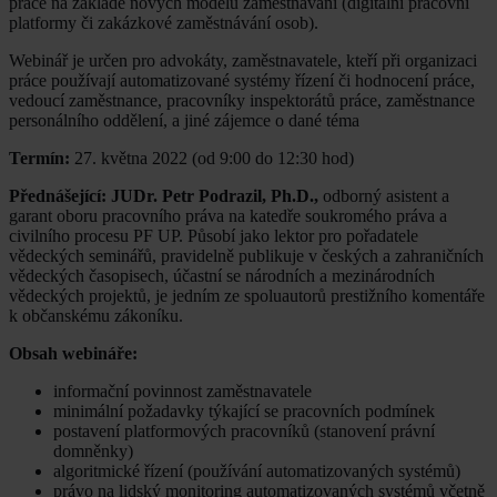
práce na základě nových modelů zaměstnávání (digitální pracovní
platformy či zakázkové zaměstnávání osob).
Webinář je určen pro advokáty, zaměstnavatele, kteří při organizaci
práce používají automatizované systémy řízení či hodnocení práce,
vedoucí zaměstnance, pracovníky inspektorátů práce, zaměstnance
personálního oddělení, a jiné zájemce o dané téma
Termín:
27. května 2022 (od 9:00 do 12:30 hod)
Přednášející: JUDr. Petr Podrazil, Ph.D.,
odborný asistent a
garant oboru pracovního práva na katedře soukromého práva a
civilního procesu PF UP. Působí jako lektor pro pořadatele
vědeckých seminářů, pravidelně publikuje v českých a zahraničních
vědeckých časopisech, účastní se národních a mezinárodních
vědeckých projektů, je jedním ze spoluautorů prestižního komentáře
k občanskému zákoníku.
Obsah webináře:
informační povinnost zaměstnavatele
minimální požadavky týkající se pracovních podmínek
postavení platformových pracovníků (stanovení právní
domněnky)
algoritmické řízení (používání automatizovaných systémů)
právo na lidský monitoring automatizovaných systémů včetně