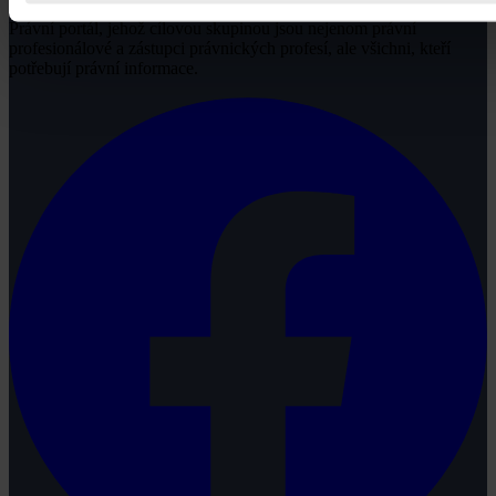
Právní portál, jehož cílovou skupinou jsou nejenom právní
profesionálové a zástupci právnických profesí, ale všichni, kteří
potřebují právní informace.