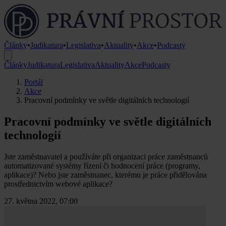
Články
•
Judikatura
•
Legislativa
•
Aktuality
•
Akce
•
Podcasty
Články
Judikatura
Legislativa
Aktuality
Akce
Podcasty
Portál
Akce
Pracovní podmínky ve světle digitálních technologií
Pracovní podmínky ve světle digitálních
technologií
Jste zaměstnavatel a používáte při organizaci práce zaměstnanců
automatizované systémy řízení či hodnocení práce (programy,
aplikace)? Nebo jste zaměstnanec, kterému je práce přidělována
prostřednictvím webové aplikace?
27. května 2022, 07:00