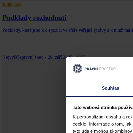
Judikatura
Podklady rozhodnutí
Podklady, které jsou k dispozici ve sféře veřejné správy a k nimž má 
Nejvyšší správní soud
•
29. září 2025, 10:03
Souhlas
Tato webová stránka použív
K personalizaci obsahu a re
cookie. Informace o tom, jak
tyto údaje mohou zkombinovat