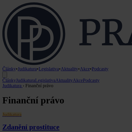
Články
•
Judikatura
•
Legislativa
•
Aktuality
•
Akce
•
Podcasty
Články
Judikatura
Legislativa
Aktuality
Akce
Podcasty
Judikatura
›
Finanční právo
Finanční právo
Judikatura
Zdanění prostituce