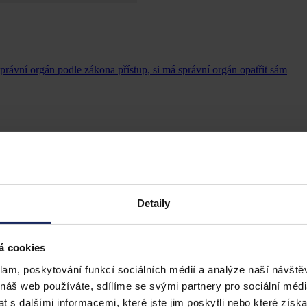
správní orgán podle zákona přístup, si má správní orgán opatřit sám
Detaily
á cookies
klam, poskytování funkcí sociálních médií a analýze naší návšt
 náš web používáte, sdílíme se svými partnery pro sociální média
 s dalšími informacemi, které jste jim poskytli nebo které získa