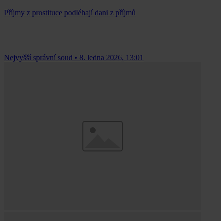
Příjmy z prostituce podléhají dani z příjmů
Nejvyšší správní soud
•
8. ledna 2026, 13:01