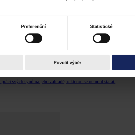
Preferenční
Statistické
Povolit výběr
ráci svých synů na jeho zahradě, o kterou se nemohl starat.