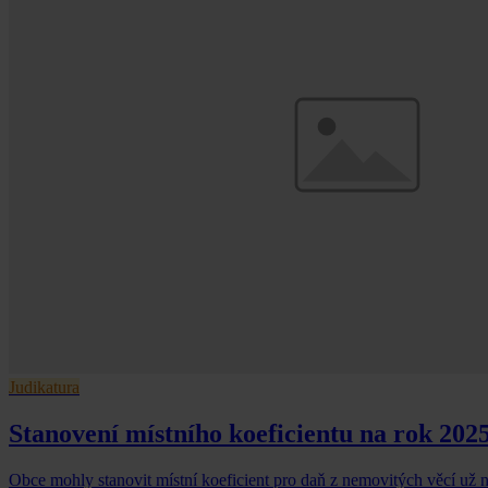
Judikatura
Stanovení místního koeficientu na rok 202
Obce mohly stanovit místní koeficient pro daň z nemovitých věcí už 