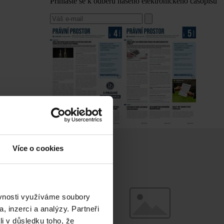
Přihlaste se k odběru našeho elektronického časopisu
Více o cookies
ěvnosti využíváme soubory
, inzerci a analýzy. Partneři
li v důsledku toho, že