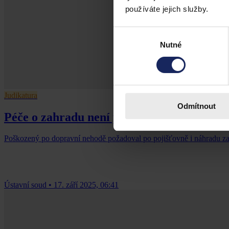
používáte jejich služby.
Výběr
Nutné
souhlasu
Judikatura
Odmítnout
Péče o zahradu není péče o domácnost
Poškozený po dopravní nehodě požadoval po pojišťovně i náhradu za p
Ústavní soud
•
17. září 2025, 06:41