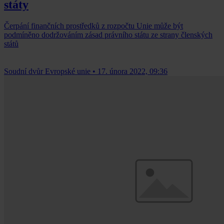
státy
Čerpání finančních prostředků z rozpočtu Unie může být
podmíněno dodržováním zásad právního státu ze strany členských
států
Soudní dvůr Evropské unie
•
17. února 2022, 09:36