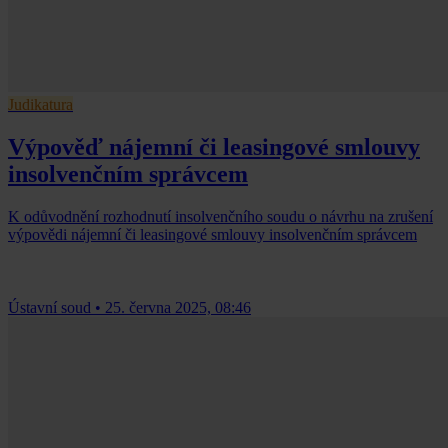
Judikatura
Výpověď nájemní či leasingové smlouvy
insolvenčním správcem
K odůvodnění rozhodnutí insolvenčního soudu o návrhu na zrušení
výpovědi nájemní či leasingové smlouvy insolvenčním správcem
Ústavní soud
•
25. června 2025, 08:46