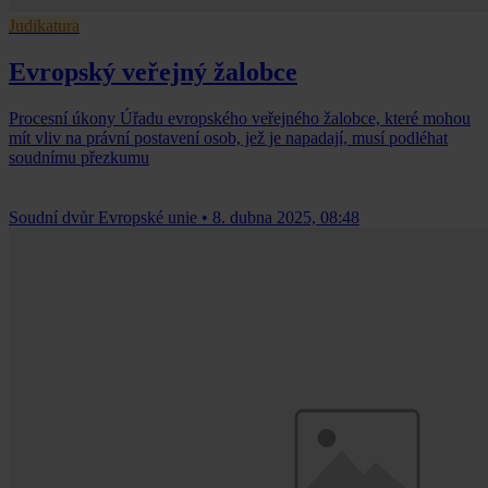
Judikatura
Evropský veřejný žalobce
Procesní úkony Úřadu evropského veřejného žalobce, které mohou
mít vliv na právní postavení osob, jež je napadají, musí podléhat
soudnímu přezkumu
Soudní dvůr Evropské unie
•
8. dubna 2025, 08:48