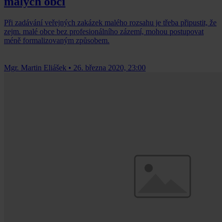
malých obcí
Při zadávání veřejných zakázek malého rozsahu je třeba připustit, že
zejm. malé obce bez profesionálního zázemí, mohou postupovat
méně formalizovaným způsobem.
Mgr. Martin Eliášek
•
26. března 2020, 23:00