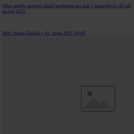
Obce mohly stanovit místní koeficient pro daň z nemovitých věcí už
na rok 2025
Mgr. Martin Eliášek
•
18. srpna 2025, 09:05