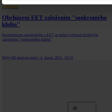
Judikatura
Obcházení EET založením "soukromého
klubu"
Povinnostem souvisejícím s EET se nelze vyhnout účelovým
založením "soukromého klubu"
Nejvyšší správní soud
•
4. února 2021, 10:55