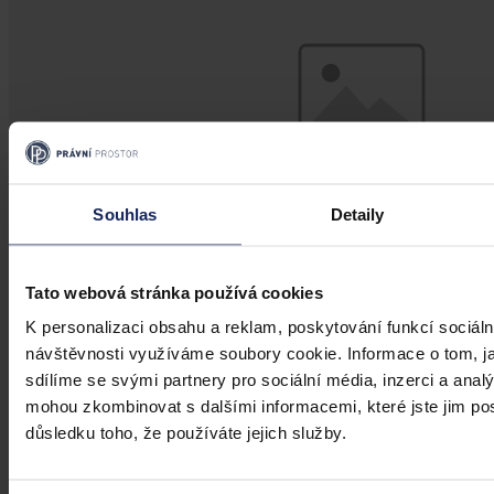
Souhlas
Detaily
Tato webová stránka používá cookies
K personalizaci obsahu a reklam, poskytování funkcí sociáln
Judikatura
návštěvnosti využíváme soubory cookie. Informace o tom, j
Zastavení již skončené exekuce
sdílíme se svými partnery pro sociální média, inzerci a analý
mohou zkombinovat s dalšími informacemi, které jste jim posk
Při řešení otázky věcné projednatelnosti návrhu účastníka na
důsledku toho, že používáte jejich služby.
zastavení již skončené exekuce musí obecné soudy následovat
ustálenou judikaturu Nejvyššího soudu