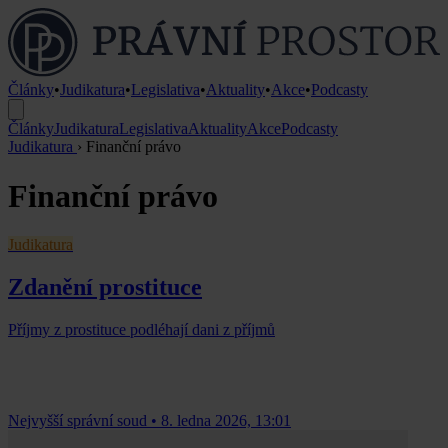
Články
•
Judikatura
•
Legislativa
•
Aktuality
•
Akce
•
Podcasty
Články
Judikatura
Legislativa
Aktuality
Akce
Podcasty
Judikatura
›
Finanční právo
Finanční právo
Judikatura
Zdanění prostituce
Příjmy z prostituce podléhají dani z příjmů
Nejvyšší správní soud
•
8. ledna 2026, 13:01