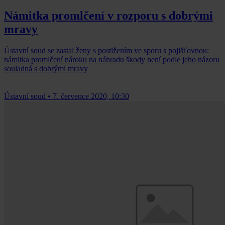
Námitka promlčení v rozporu s dobrými
mravy
Ústavní soud se zastal ženy s postižením ve sporu s pojišťovnou:
námitka promlčení nároku na náhradu škody není podle jeho názoru
souladná s dobrými mravy
Ústavní soud
•
7. července 2020, 10:30