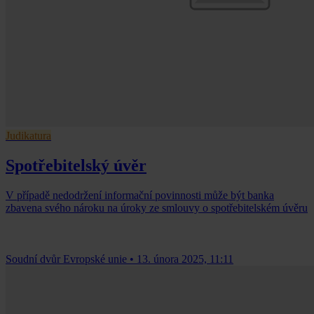
Judikatura
Spotřebitelský úvěr
V případě nedodržení informační povinnosti může být banka
zbavena svého nároku na úroky ze smlouvy o spotřebitelském úvěru
Soudní dvůr Evropské unie
•
13. února 2025, 11:11