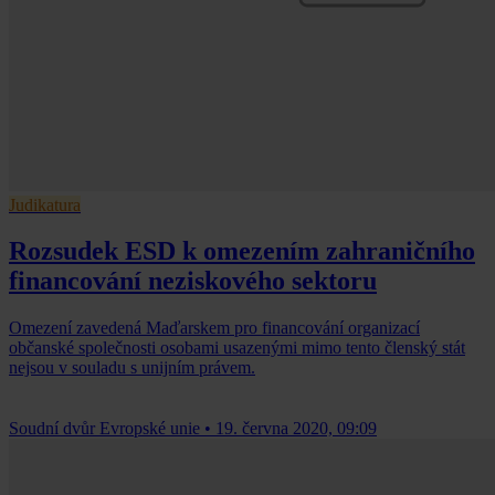
Judikatura
Rozsudek ESD k omezením zahraničního
financování neziskového sektoru
Omezení zavedená Maďarskem pro financování organizací
občanské společnosti osobami usazenými mimo tento členský stát
nejsou v souladu s unijním právem.
Soudní dvůr Evropské unie
•
19. června 2020, 09:09