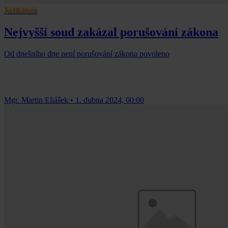
Judikatura
Nejvyšší soud zakázal porušování zákona
Od dnešního dne není porušování zákona povoleno
Mgr. Martin Eliášek
•
1. dubna 2024, 00:00