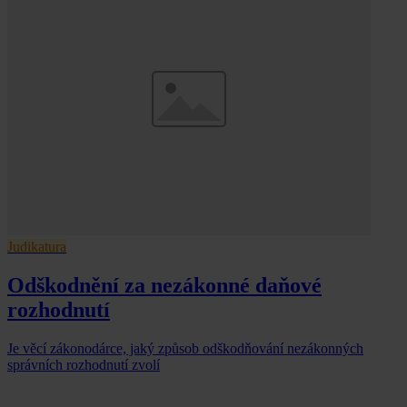
Judikatura
Odškodnění za nezákonné daňové
rozhodnutí
Je věcí zákonodárce, jaký způsob odškodňování nezákonných
správních rozhodnutí zvolí