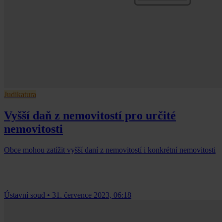
Judikatura
Vyšší daň z nemovitostí pro určité
nemovitosti
Obce mohou zatížit vyšší daní z nemovitostí i konkrétní nemovitosti
Ústavní soud
•
31. července 2023, 06:18