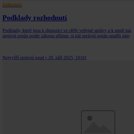
Judikatura
Podklady rozhodnutí
Podklady, které jsou k dispozici ve sféře veřejné správy a k nimž má
správní orgán podle zákona přístup, si má správní orgán opatřit sám
Nejvyšší správní soud
•
29. září 2025, 10:03