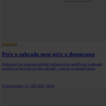
Judikatura
Péče o zahradu není péče o domácnost
Poškozený po dopravní nehodě požadoval po pojišťovně i náhradu
za práci svých synů na jeho zahradě, o kterou se nemohl starat.
Ústavní soud
•
17. září 2025, 06:41