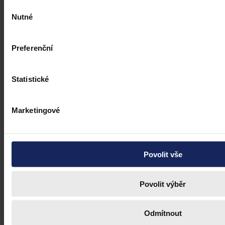
Výběr
Nutné
Ústavní soud
•
16. dubna 2021, 09:55
souhlasu
Preferenční
Statistické
Marketingové
Povolit vše
Povolit výběr
Odmítnout