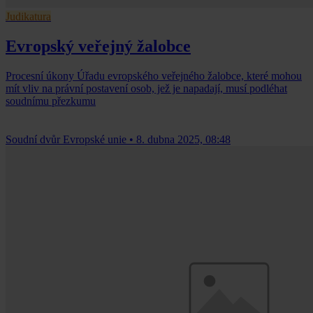
Judikatura
Evropský veřejný žalobce
Procesní úkony Úřadu evropského veřejného žalobce, které mohou
mít vliv na právní postavení osob, jež je napadají, musí podléhat
soudnímu přezkumu
Soudní dvůr Evropské unie
•
8. dubna 2025, 08:48