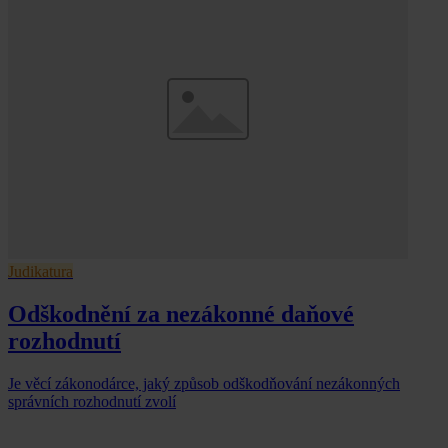
Judikatura
Odškodnění za nezákonné daňové
rozhodnutí
Je věcí zákonodárce, jaký způsob odškodňování nezákonných
správních rozhodnutí zvolí