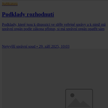
Judikatura
Podklady rozhodnutí
Podklady, které jsou k dispozici ve sféře veřejné správy a k nimž má
správní orgán podle zákona přístup, si má správní orgán opatřit sám
Nejvyšší správní soud
•
29. září 2025, 10:03