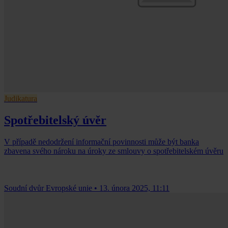
Judikatura
Spotřebitelský úvěr
V případě nedodržení informační povinnosti může být banka
zbavena svého nároku na úroky ze smlouvy o spotřebitelském úvěru
Soudní dvůr Evropské unie
•
13. února 2025, 11:11