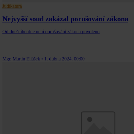
Judikatura
Nejvyšší soud zakázal porušování zákona
Od dnešního dne není porušování zákona povoleno
Mgr. Martin Eliášek
•
1. dubna 2024, 00:00