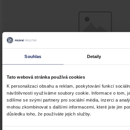
Souhlas
Detaily
Tato webová stránka používá cookies
K personalizaci obsahu a reklam, poskytování funkcí sociáln
Judikatura
návštěvnosti využíváme soubory cookie. Informace o tom, j
Zastavení již skončené exekuce
sdílíme se svými partnery pro sociální média, inzerci a analý
mohou zkombinovat s dalšími informacemi, které jste jim posk
Při řešení otázky věcné projednatelnosti návrhu účastníka na
důsledku toho, že používáte jejich služby.
zastavení již skončené exekuce musí obecné soudy následovat
ustálenou judikaturu Nejvyššího soudu