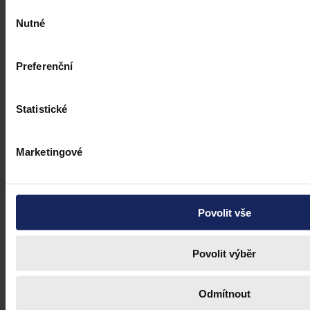
Výběr
Nutné
Ústavní soud
•
16. dubna 2021, 09:55
souhlasu
Preferenční
Statistické
Marketingové
Povolit vše
Povolit výběr
Odmítnout