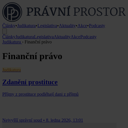
Články
•
Judikatura
•
Legislativa
•
Aktuality
•
Akce
•
Podcasty
Články
Judikatura
Legislativa
Aktuality
Akce
Podcasty
Judikatura
›
Finanční právo
Finanční právo
Judikatura
Zdanění prostituce
Příjmy z prostituce podléhají dani z příjmů
Nejvyšší správní soud
•
8. ledna 2026, 13:01