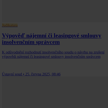
Judikatura
Výpověď nájemní či leasingové smlouvy
insolvenčním správcem
K odůvodnění rozhodnutí insolvenčního soudu o návrhu na zrušení
výpovědi nájemní či leasingové smlouvy insolvenčním správcem
Ústavní soud
•
25. června 2025, 08:46