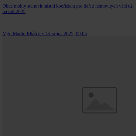
Obce mohly stanovit místní koeficient pro daň z nemovitých věcí už
na rok 2025
Mgr. Martin Eliášek
•
18. srpna 2025, 09:05