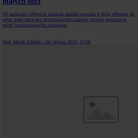
malých obcí
Při zadávání veřejných zakázek malého rozsahu je třeba připustit, že
zejm. malé obce bez profesionálního zázemí, mohou postupovat
méně formalizovaným způsobem.
Mgr. Martin Eliášek
•
26. března 2020, 23:00