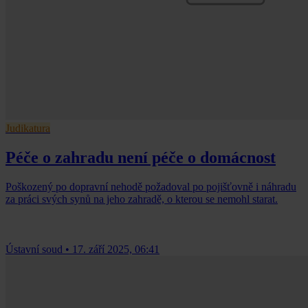
Judikatura
Péče o zahradu není péče o domácnost
Poškozený po dopravní nehodě požadoval po pojišťovně i náhradu
za práci svých synů na jeho zahradě, o kterou se nemohl starat.
Ústavní soud
•
17. září 2025, 06:41