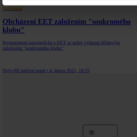
Judikatura
Obcházení EET založením "soukromého
klubu"
Povinnostem souvisejícím s EET se nelze vyhnout účelovým
založením "soukromého klubu"
Nejvyšší správní soud
•
4. února 2021, 10:55