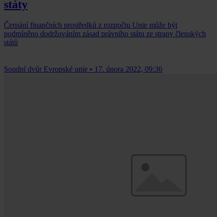
státy
Čerpání finančních prostředků z rozpočtu Unie může být
podmíněno dodržováním zásad právního státu ze strany členských
států
Soudní dvůr Evropské unie
•
17. února 2022, 09:36