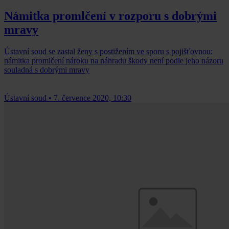
Námitka promlčení v rozporu s dobrými
mravy
Ústavní soud se zastal ženy s postižením ve sporu s pojišťovnou:
námitka promlčení nároku na náhradu škody není podle jeho názoru
souladná s dobrými mravy
Ústavní soud
•
7. července 2020, 10:30