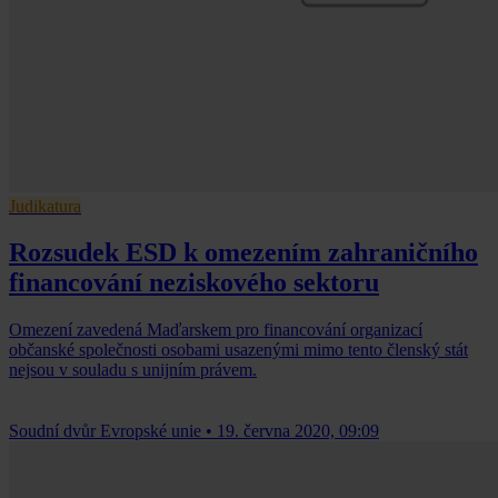
Judikatura
Rozsudek ESD k omezením zahraničního
financování neziskového sektoru
Omezení zavedená Maďarskem pro financování organizací
občanské společnosti osobami usazenými mimo tento členský stát
nejsou v souladu s unijním právem.
Soudní dvůr Evropské unie
•
19. června 2020, 09:09