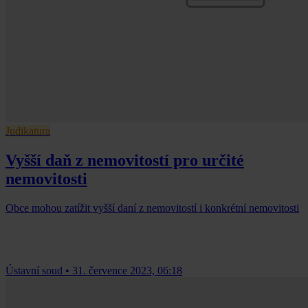
Judikatura
Vyšší daň z nemovitostí pro určité
nemovitosti
Obce mohou zatížit vyšší daní z nemovitostí i konkrétní nemovitosti
Ústavní soud
•
31. července 2023, 06:18