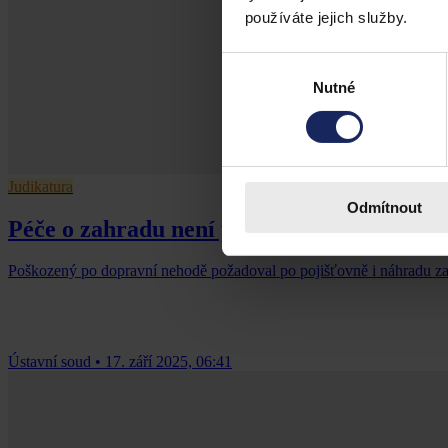
používáte jejich služby.
Výběr
Nutné
souhlasu
Judikatura
Odmítnout
Péče o zahradu není péče o domácnost
Poškozený po dopravní nehodě požadoval po pojišťovně i náhradu za p
Ústavní soud
•
17. září 2025, 06:41