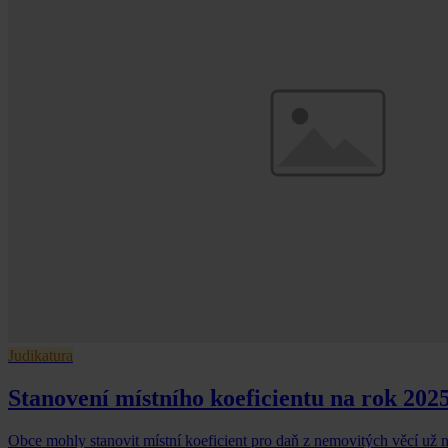
Judikatura
Stanovení místního koeficientu na rok 202
Obce mohly stanovit místní koeficient pro daň z nemovitých věcí už 