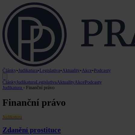
Články
•
Judikatura
•
Legislativa
•
Aktuality
•
Akce
•
Podcasty
Články
Judikatura
Legislativa
Aktuality
Akce
Podcasty
Judikatura
›
Finanční právo
Finanční právo
Judikatura
Zdanění prostituce