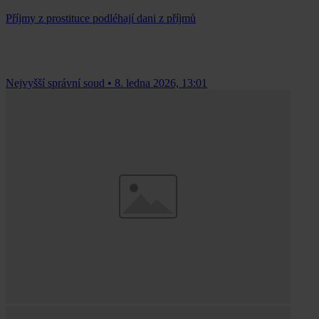
Příjmy z prostituce podléhají dani z příjmů
Nejvyšší správní soud
•
8. ledna 2026, 13:01