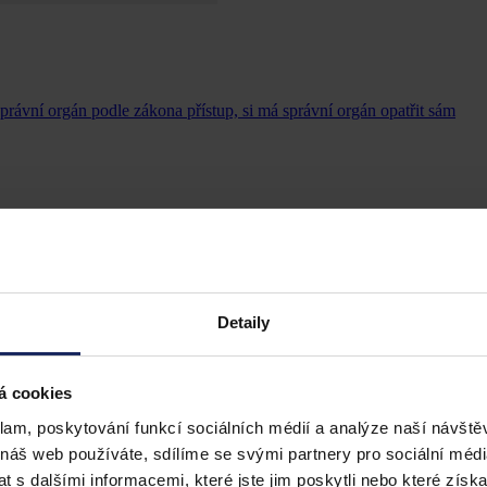
správní orgán podle zákona přístup, si má správní orgán opatřit sám
Detaily
á cookies
klam, poskytování funkcí sociálních médií a analýze naší návšt
 náš web používáte, sdílíme se svými partnery pro sociální média
 s dalšími informacemi, které jste jim poskytli nebo které získa