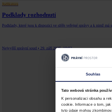
Judikatura
Podklady rozhodnutí
Podklady, které jsou k dispozici ve sféře veřejné správy a k nimž má 
Nejvyšší správní soud
•
29. září 2025, 10:03
Souhlas
Tato webová stránka použív
K personalizaci obsahu a re
cookie. Informace o tom, jak
tyto údaje mohou zkombinovat