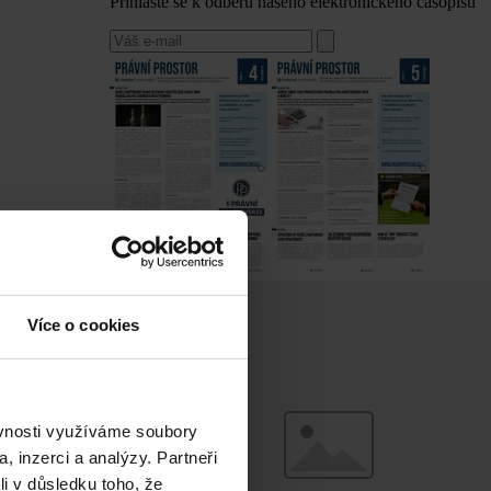
Přihlaste se k odběru našeho elektronického časopisu
Více o cookies
ěvnosti využíváme soubory
, inzerci a analýzy. Partneři
li v důsledku toho, že