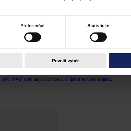
Preferenční
Statistické
Povolit výběr
ráci svých synů na jeho zahradě, o kterou se nemohl starat.