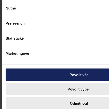
Výběr
Nutné
Ústavní soud
•
16. dubna 2021, 09:55
souhlasu
Preferenční
Statistické
Marketingové
Povolit vše
Povolit výběr
Odmítnout