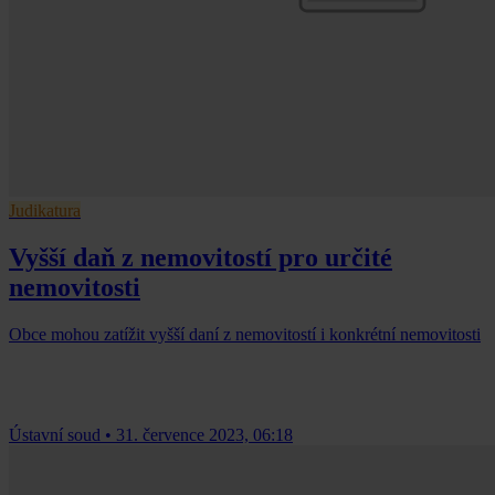
Judikatura
Vyšší daň z nemovitostí pro určité
nemovitosti
Obce mohou zatížit vyšší daní z nemovitostí i konkrétní nemovitosti
Ústavní soud
•
31. července 2023, 06:18