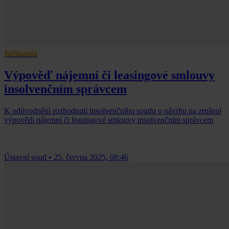
Judikatura
Výpověď nájemní či leasingové smlouvy
insolvenčním správcem
K odůvodnění rozhodnutí insolvenčního soudu o návrhu na zrušení
výpovědi nájemní či leasingové smlouvy insolvenčním správcem
Ústavní soud
•
25. června 2025, 08:46