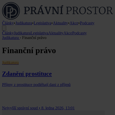
Články
•
Judikatura
•
Legislativa
•
Aktuality
•
Akce
•
Podcasty
Články
Judikatura
Legislativa
Aktuality
Akce
Podcasty
Judikatura
›
Finanční právo
Finanční právo
Judikatura
Zdanění prostituce
Příjmy z prostituce podléhají dani z příjmů
Nejvyšší správní soud
•
8. ledna 2026, 13:01