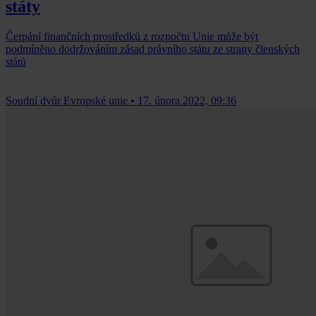
státy
Čerpání finančních prostředků z rozpočtu Unie může být
podmíněno dodržováním zásad právního státu ze strany členských
států
Soudní dvůr Evropské unie
•
17. února 2022, 09:36