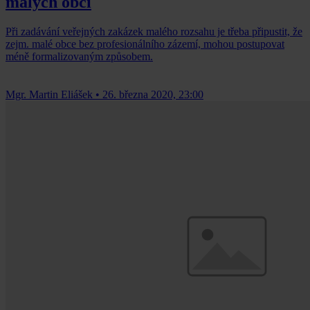
malých obcí
Při zadávání veřejných zakázek malého rozsahu je třeba připustit, že
zejm. malé obce bez profesionálního zázemí, mohou postupovat
méně formalizovaným způsobem.
Mgr. Martin Eliášek
•
26. března 2020, 23:00