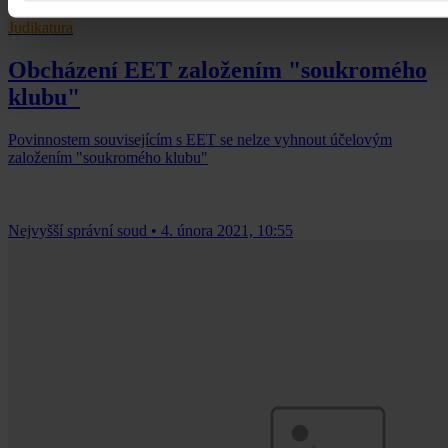
Judikatura
Obcházení EET založením "soukromého
klubu"
Povinnostem souvisejícím s EET se nelze vyhnout účelovým
založením "soukromého klubu"
Nejvyšší správní soud
•
4. února 2021, 10:55