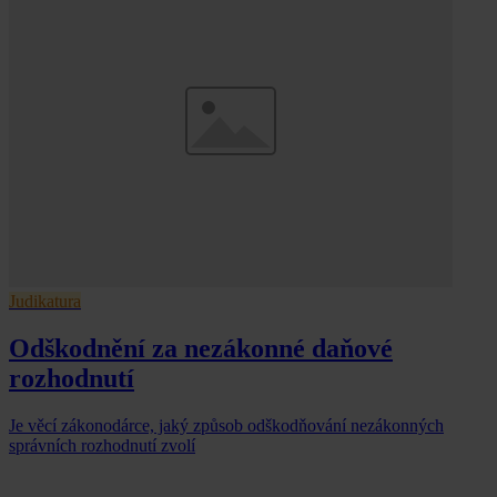
Judikatura
Odškodnění za nezákonné daňové
rozhodnutí
Je věcí zákonodárce, jaký způsob odškodňování nezákonných
správních rozhodnutí zvolí