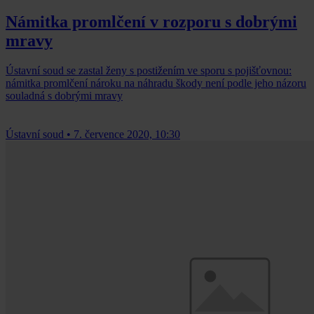
Námitka promlčení v rozporu s dobrými
mravy
Ústavní soud se zastal ženy s postižením ve sporu s pojišťovnou:
námitka promlčení nároku na náhradu škody není podle jeho názoru
souladná s dobrými mravy
Ústavní soud
•
7. července 2020, 10:30