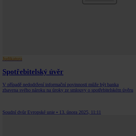
Judikatura
Spotřebitelský úvěr
V případě nedodržení informační povinnosti může být banka
zbavena svého nároku na úroky ze smlouvy o spotřebitelském úvěru
Soudní dvůr Evropské unie
•
13. února 2025, 11:11