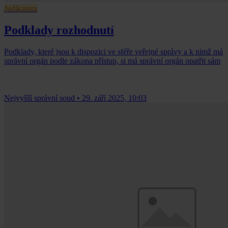
Judikatura
Podklady rozhodnutí
Podklady, které jsou k dispozici ve sféře veřejné správy a k nimž má
správní orgán podle zákona přístup, si má správní orgán opatřit sám
Nejvyšší správní soud
•
29. září 2025, 10:03