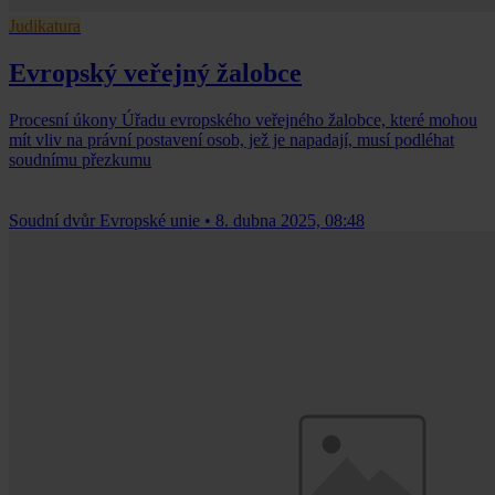
Judikatura
Evropský veřejný žalobce
Procesní úkony Úřadu evropského veřejného žalobce, které mohou
mít vliv na právní postavení osob, jež je napadají, musí podléhat
soudnímu přezkumu
Soudní dvůr Evropské unie
•
8. dubna 2025, 08:48