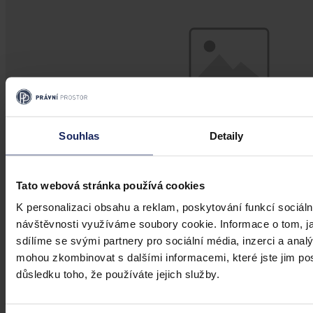
Souhlas
Detaily
Tato webová stránka používá cookies
K personalizaci obsahu a reklam, poskytování funkcí sociáln
Judikatura
návštěvnosti využíváme soubory cookie. Informace o tom, j
Zastavení již skončené exekuce
sdílíme se svými partnery pro sociální média, inzerci a analý
mohou zkombinovat s dalšími informacemi, které jste jim posk
Při řešení otázky věcné projednatelnosti návrhu účastníka na
důsledku toho, že používáte jejich služby.
zastavení již skončené exekuce musí obecné soudy následovat
ustálenou judikaturu Nejvyššího soudu