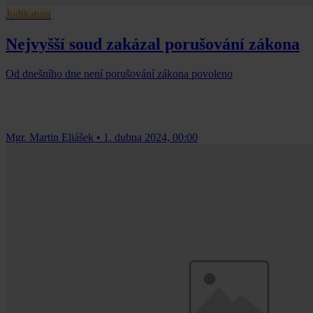
Judikatura
Nejvyšší soud zakázal porušování zákona
Od dnešního dne není porušování zákona povoleno
Mgr. Martin Eliášek
•
1. dubna 2024, 00:00