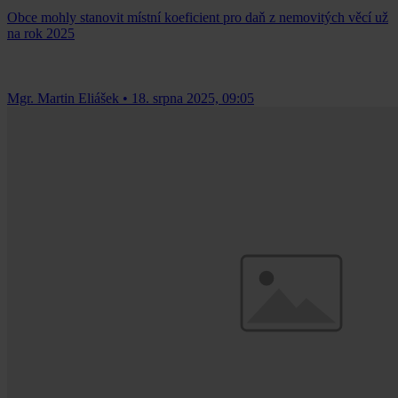
Obce mohly stanovit místní koeficient pro daň z nemovitých věcí už
na rok 2025
Mgr. Martin Eliášek
•
18. srpna 2025, 09:05