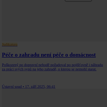
Judikatura
Péče o zahradu není péče o domácnost
Poškozený po dopravní nehodě požadoval po pojišťovně i náhradu
za práci svých synů na jeho zahradě, o kterou se nemohl starat.
Ústavní soud
•
17. září 2025, 06:41