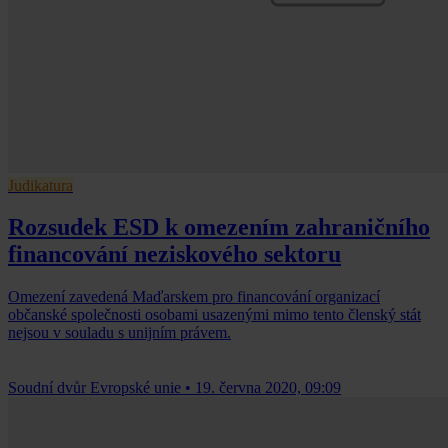
Judikatura
Rozsudek ESD k omezením zahraničního
financování neziskového sektoru
Omezení zavedená Maďarskem pro financování organizací
občanské společnosti osobami usazenými mimo tento členský stát
nejsou v souladu s unijním právem.
Soudní dvůr Evropské unie
•
19. června 2020, 09:09