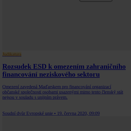
Judikatura
Rozsudek ESD k omezením zahraničního
financování neziskového sektoru
Omezení zavedená Maďarskem pro financování organizací
občanské společnosti osobami usazenými mimo tento členský stát
nejsou v souladu s unijním právem.
Soudní dvůr Evropské unie
•
19. června 2020, 09:09