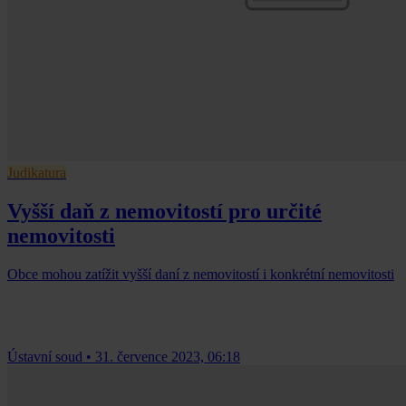
Judikatura
Vyšší daň z nemovitostí pro určité
nemovitosti
Obce mohou zatížit vyšší daní z nemovitostí i konkrétní nemovitosti
Ústavní soud
•
31. července 2023, 06:18