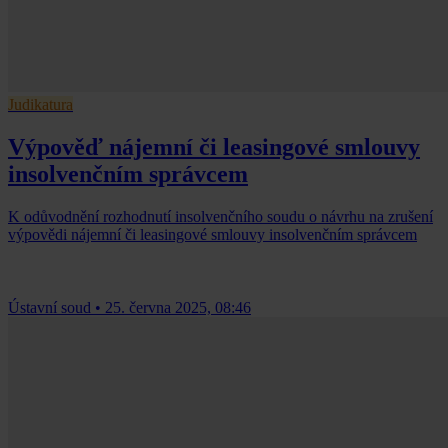
Judikatura
Výpověď nájemní či leasingové smlouvy
insolvenčním správcem
K odůvodnění rozhodnutí insolvenčního soudu o návrhu na zrušení
výpovědi nájemní či leasingové smlouvy insolvenčním správcem
Ústavní soud
•
25. června 2025, 08:46