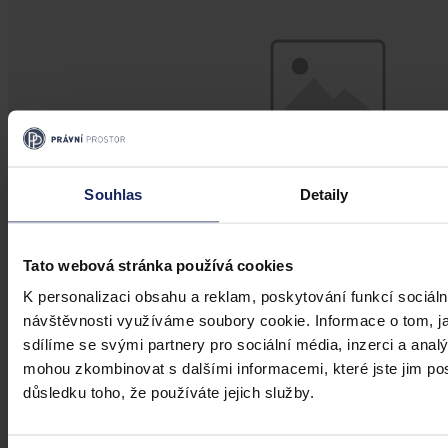
Souhlas
Detaily
Tato webová stránka používá cookies
K personalizaci obsahu a reklam, poskytování funkcí sociáln
Judikatura
návštěvnosti využíváme soubory cookie. Informace o tom, j
Zastavení již skončené exekuce
sdílíme se svými partnery pro sociální média, inzerci a analý
mohou zkombinovat s dalšími informacemi, které jste jim posk
Při řešení otázky věcné projednatelnosti návrhu účastníka na
důsledku toho, že používáte jejich služby.
zastavení již skončené exekuce musí obecné soudy následovat
ustálenou judikaturu Nejvyššího soudu