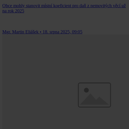
Obce mohly stanovit místní koeficient pro daň z nemovitých věcí už
na rok 2025
Mgr. Martin Eliášek
•
18. srpna 2025, 09:05