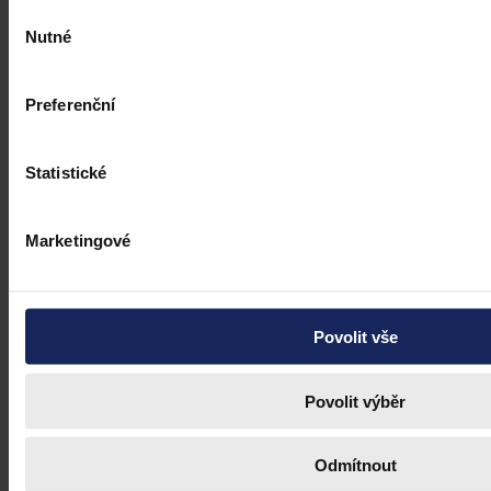
Výběr
Nutné
Ústavní soud
•
16. dubna 2021, 09:55
souhlasu
Preferenční
Statistické
Marketingové
Povolit vše
Povolit výběr
Odmítnout