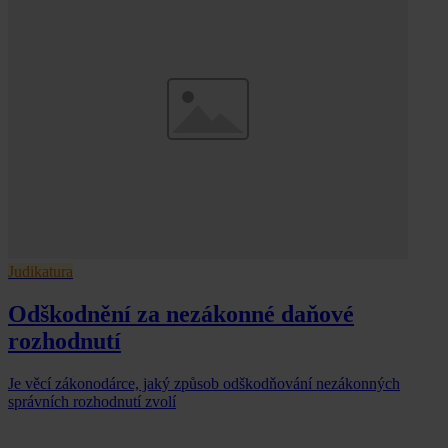
Judikatura
Odškodnění za nezákonné daňové
rozhodnutí
Je věcí zákonodárce, jaký způsob odškodňování nezákonných
správních rozhodnutí zvolí