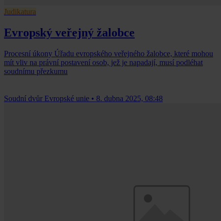
Judikatura
Evropský veřejný žalobce
Procesní úkony Úřadu evropského veřejného žalobce, které mohou
mít vliv na právní postavení osob, jež je napadají, musí podléhat
soudnímu přezkumu
Soudní dvůr Evropské unie
•
8. dubna 2025, 08:48