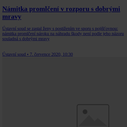
Námitka promlčení v rozporu s dobrými
mravy
Ústavní soud se zastal ženy s postižením ve sporu s pojišťovnou:
námitka promlčení nároku na náhradu škody není podle jeho názoru
souladná s dobrými mravy
Ústavní soud
•
7. července 2020, 10:30