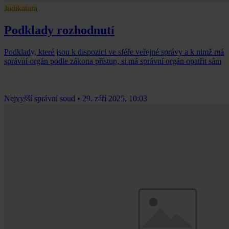
Judikatura
Podklady rozhodnutí
Podklady, které jsou k dispozici ve sféře veřejné správy a k nimž má
správní orgán podle zákona přístup, si má správní orgán opatřit sám
Nejvyšší správní soud
•
29. září 2025, 10:03