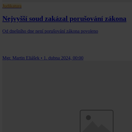
Judikatura
Nejvyšší soud zakázal porušování zákona
Od dnešního dne není porušování zákona povoleno
Mgr. Martin Eliášek
•
1. dubna 2024, 00:00