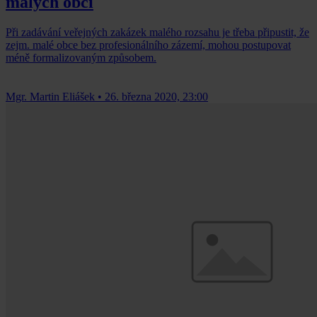
malých obcí
Při zadávání veřejných zakázek malého rozsahu je třeba připustit, že
zejm. malé obce bez profesionálního zázemí, mohou postupovat
méně formalizovaným způsobem.
Mgr. Martin Eliášek
•
26. března 2020, 23:00