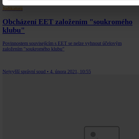
Judikatura
Obcházení EET založením "soukromého
klubu"
Povinnostem souvisejícím s EET se nelze vyhnout účelovým
založením "soukromého klubu"
Nejvyšší správní soud
•
4. února 2021, 10:55