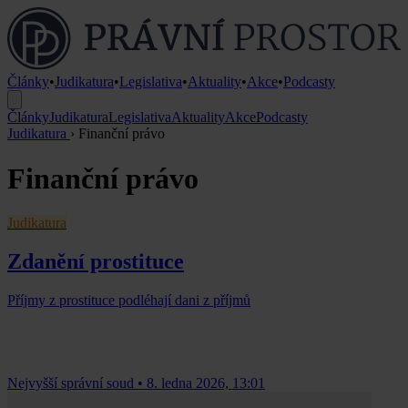
Články
•
Judikatura
•
Legislativa
•
Aktuality
•
Akce
•
Podcasty
Články
Judikatura
Legislativa
Aktuality
Akce
Podcasty
Judikatura
›
Finanční právo
Finanční právo
Judikatura
Zdanění prostituce
Příjmy z prostituce podléhají dani z příjmů
Nejvyšší správní soud
•
8. ledna 2026, 13:01