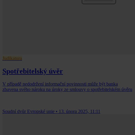
Judikatura
Spotřebitelský úvěr
V případě nedodržení informační povinnosti může být banka
zbavena svého nároku na úroky ze smlouvy o spotřebitelském úvěru
Soudní dvůr Evropské unie
•
13. února 2025, 11:11