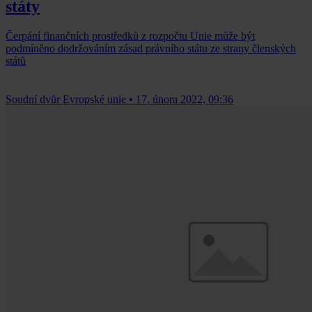
státy
Čerpání finančních prostředků z rozpočtu Unie může být
podmíněno dodržováním zásad právního státu ze strany členských
států
Soudní dvůr Evropské unie
•
17. února 2022, 09:36