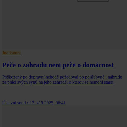
Judikatura
Péče o zahradu není péče o domácnost
Poškozený po dopravní nehodě požadoval po pojišťovně i náhradu
za práci svých synů na jeho zahradě, o kterou se nemohl starat.
Ústavní soud
•
17. září 2025, 06:41