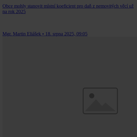
Obce mohly stanovit místní koeficient pro daň z nemovitých věcí už
na rok 2025
Mgr. Martin Eliášek
•
18. srpna 2025, 09:05