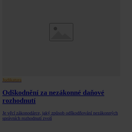
Judikatura
Odškodnění za nezákonné daňové
rozhodnutí
Je věcí zákonodárce, jaký způsob odškodňování nezákonných
správních rozhodnutí zvolí