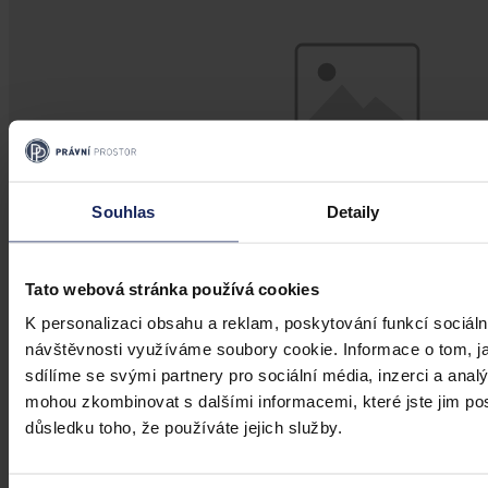
Souhlas
Detaily
Tato webová stránka používá cookies
K personalizaci obsahu a reklam, poskytování funkcí sociáln
Judikatura
návštěvnosti využíváme soubory cookie. Informace o tom, j
Zastavení již skončené exekuce
sdílíme se svými partnery pro sociální média, inzerci a analý
mohou zkombinovat s dalšími informacemi, které jste jim posk
Při řešení otázky věcné projednatelnosti návrhu účastníka na
důsledku toho, že používáte jejich služby.
zastavení již skončené exekuce musí obecné soudy následovat
ustálenou judikaturu Nejvyššího soudu