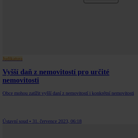
Judikatura
Vyšší daň z nemovitostí pro určité
nemovitosti
Obce mohou zatížit vyšší daní z nemovitostí i konkrétní nemovitosti
Ústavní soud
•
31. července 2023, 06:18