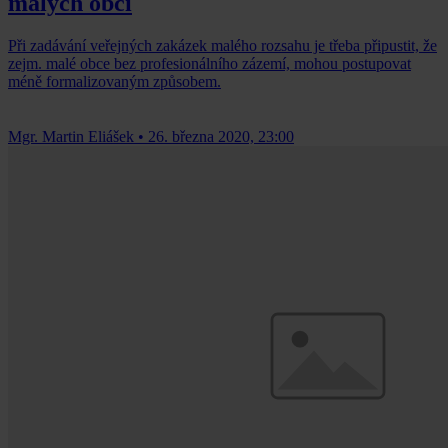
malých obcí
Při zadávání veřejných zakázek malého rozsahu je třeba připustit, že
zejm. malé obce bez profesionálního zázemí, mohou postupovat
méně formalizovaným způsobem.
Mgr. Martin Eliášek
•
26. března 2020, 23:00