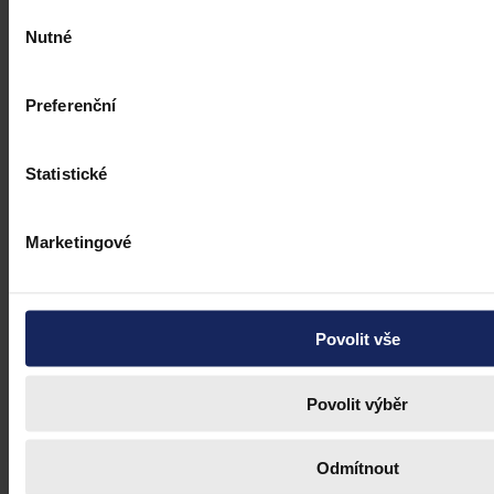
Výběr
Nutné
Ústavní soud
•
16. dubna 2021, 09:55
souhlasu
Preferenční
Statistické
Marketingové
Povolit vše
Povolit výběr
Odmítnout