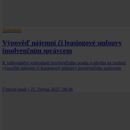
Judikatura
Výpověď nájemní či leasingové smlouvy
insolvenčním správcem
K odůvodnění rozhodnutí insolvenčního soudu o návrhu na zrušení
výpovědi nájemní či leasingové smlouvy insolvenčním správcem
Ústavní soud
•
25. června 2025, 08:46