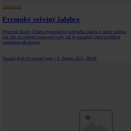
Judikatura
Evropský veřejný žalobce
Procesní úkony Úřadu evropského veřejného žalobce, které mohou
mít vliv na právní postavení osob, jež je napadají, musí podléhat
soudnímu přezkumu
Soudní dvůr Evropské unie
•
8. dubna 2025, 08:48