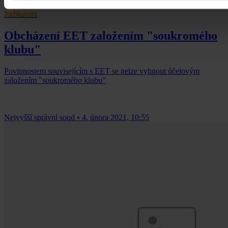
Judikatura
Obcházení EET založením "soukromého
klubu"
Povinnostem souvisejícím s EET se nelze vyhnout účelovým
založením "soukromého klubu"
Nejvyšší správní soud
•
4. února 2021, 10:55