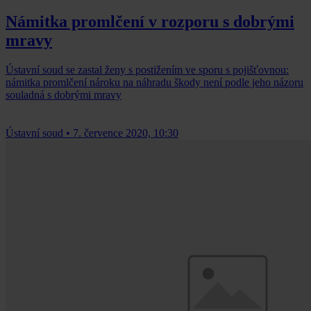
Námitka promlčení v rozporu s dobrými
mravy
Ústavní soud se zastal ženy s postižením ve sporu s pojišťovnou:
námitka promlčení nároku na náhradu škody není podle jeho názoru
souladná s dobrými mravy
Ústavní soud
•
7. července 2020, 10:30