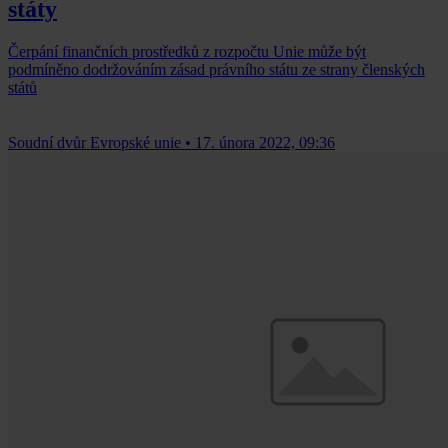
státy
Čerpání finančních prostředků z rozpočtu Unie může být
podmíněno dodržováním zásad právního státu ze strany členských
států
Soudní dvůr Evropské unie
•
17. února 2022, 09:36