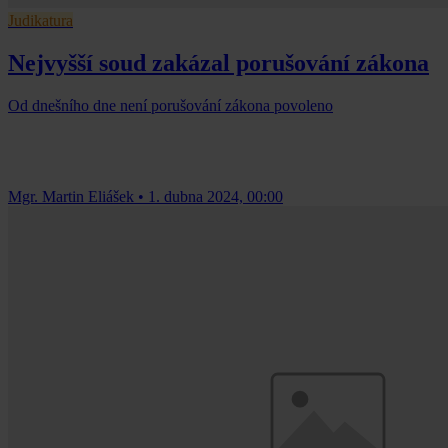
Judikatura
Nejvyšší soud zakázal porušování zákona
Od dnešního dne není porušování zákona povoleno
Mgr. Martin Eliášek
•
1. dubna 2024, 00:00