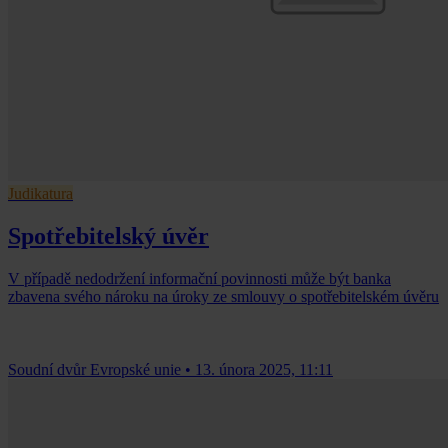
Judikatura
Spotřebitelský úvěr
V případě nedodržení informační povinnosti může být banka
zbavena svého nároku na úroky ze smlouvy o spotřebitelském úvěru
Soudní dvůr Evropské unie
•
13. února 2025, 11:11