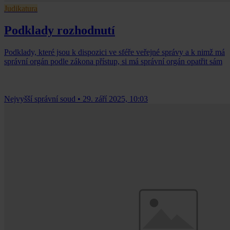
Judikatura
Podklady rozhodnutí
Podklady, které jsou k dispozici ve sféře veřejné správy a k nimž má
správní orgán podle zákona přístup, si má správní orgán opatřit sám
Nejvyšší správní soud
•
29. září 2025, 10:03