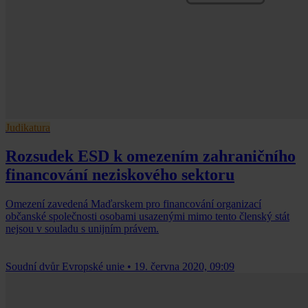
Judikatura
Rozsudek ESD k omezením zahraničního
financování neziskového sektoru
Omezení zavedená Maďarskem pro financování organizací
občanské společnosti osobami usazenými mimo tento členský stát
nejsou v souladu s unijním právem.
Soudní dvůr Evropské unie
•
19. června 2020, 09:09