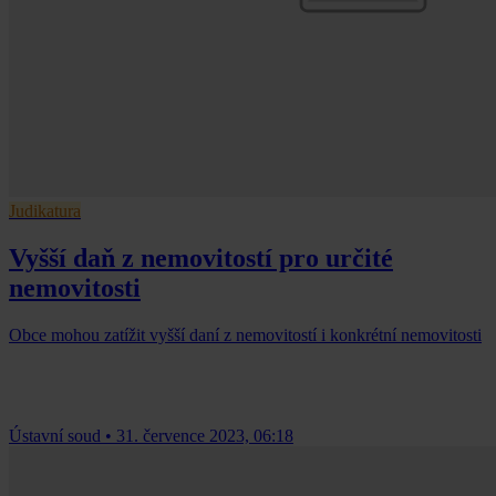
Judikatura
Vyšší daň z nemovitostí pro určité
nemovitosti
Obce mohou zatížit vyšší daní z nemovitostí i konkrétní nemovitosti
Ústavní soud
•
31. července 2023, 06:18