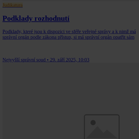
Judikatura
Podklady rozhodnutí
Podklady, které jsou k dispozici ve sféře veřejné správy a k nimž má
správní orgán podle zákona přístup, si má správní orgán opatřit sám
Nejvyšší správní soud
•
29. září 2025, 10:03