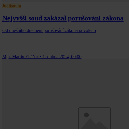
Judikatura
Nejvyšší soud zakázal porušování zákona
Od dnešního dne není porušování zákona povoleno
Mgr. Martin Eliášek
•
1. dubna 2024, 00:00