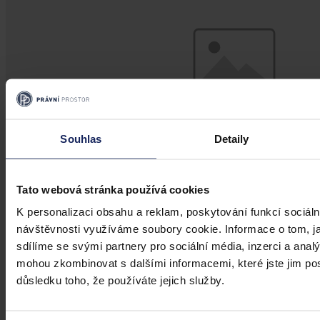
Souhlas
Detaily
Tato webová stránka používá cookies
K personalizaci obsahu a reklam, poskytování funkcí sociáln
Judikatura
návštěvnosti využíváme soubory cookie. Informace o tom, j
Zastavení již skončené exekuce
sdílíme se svými partnery pro sociální média, inzerci a analý
mohou zkombinovat s dalšími informacemi, které jste jim posk
Při řešení otázky věcné projednatelnosti návrhu účastníka na
důsledku toho, že používáte jejich služby.
zastavení již skončené exekuce musí obecné soudy následovat
ustálenou judikaturu Nejvyššího soudu