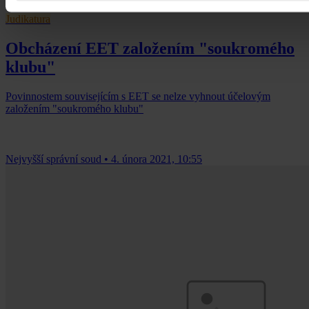
Judikatura
Obcházení EET založením "soukromého
klubu"
Povinnostem souvisejícím s EET se nelze vyhnout účelovým
založením "soukromého klubu"
Nejvyšší správní soud
•
4. února 2021, 10:55