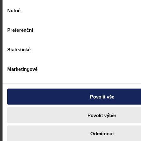
Výběr
Nutné
Ústavní soud
•
16. dubna 2021, 09:55
souhlasu
Preferenční
Statistické
Marketingové
Povolit vše
Povolit výběr
Odmítnout