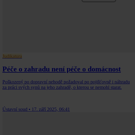
Judikatura
Péče o zahradu není péče o domácnost
Poškozený po dopravní nehodě požadoval po pojišťovně i náhradu
za práci svých synů na jeho zahradě, o kterou se nemohl starat.
Ústavní soud
•
17. září 2025, 06:41