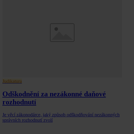
Judikatura
Odškodnění za nezákonné daňové
rozhodnutí
Je věcí zákonodárce, jaký způsob odškodňování nezákonných
správních rozhodnutí zvolí