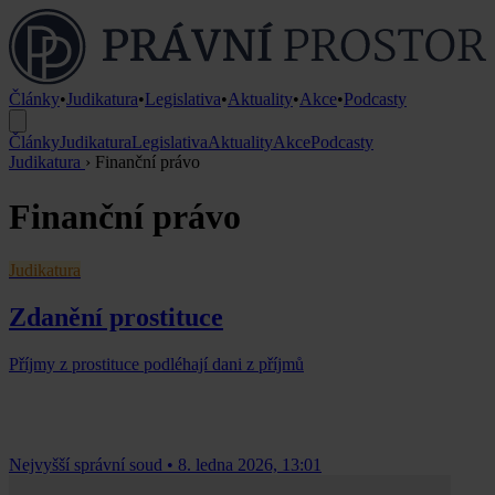
Články
•
Judikatura
•
Legislativa
•
Aktuality
•
Akce
•
Podcasty
Články
Judikatura
Legislativa
Aktuality
Akce
Podcasty
Judikatura
›
Finanční právo
Finanční právo
Judikatura
Zdanění prostituce
Příjmy z prostituce podléhají dani z příjmů
Nejvyšší správní soud
•
8. ledna 2026, 13:01