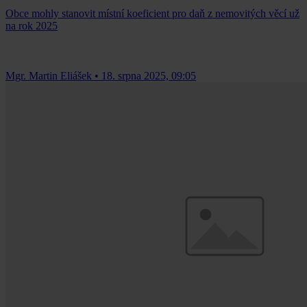
Obce mohly stanovit místní koeficient pro daň z nemovitých věcí už
na rok 2025
Mgr. Martin Eliášek
•
18. srpna 2025, 09:05