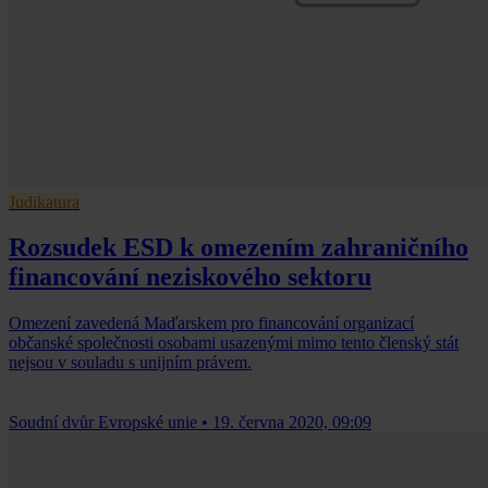
Judikatura
Rozsudek ESD k omezením zahraničního
financování neziskového sektoru
Omezení zavedená Maďarskem pro financování organizací
občanské společnosti osobami usazenými mimo tento členský stát
nejsou v souladu s unijním právem.
Soudní dvůr Evropské unie
•
19. června 2020, 09:09