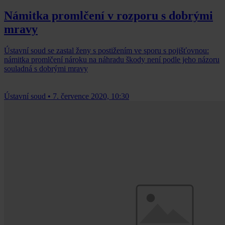
Námitka promlčení v rozporu s dobrými
mravy
Ústavní soud se zastal ženy s postižením ve sporu s pojišťovnou:
námitka promlčení nároku na náhradu škody není podle jeho názoru
souladná s dobrými mravy
Ústavní soud
•
7. července 2020, 10:30