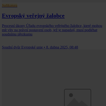
Judikatura
Evropský veřejný žalobce
Procesní úkony Úřadu evropského veřejného žalobce, které mohou
mít vliv na právní postavení osob, jež je napadají, musí podléhat
soudnímu přezkumu
Soudní dvůr Evropské unie
•
8. dubna 2025, 08:48