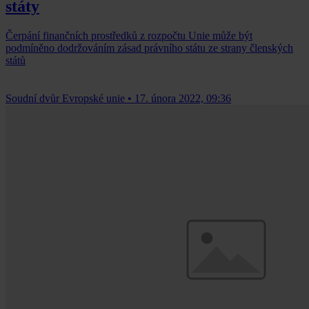
státy
Čerpání finančních prostředků z rozpočtu Unie může být
podmíněno dodržováním zásad právního státu ze strany členských
států
Soudní dvůr Evropské unie
•
17. února 2022, 09:36