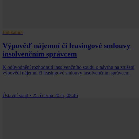
Judikatura
Výpověď nájemní či leasingové smlouvy
insolvenčním správcem
K odůvodnění rozhodnutí insolvenčního soudu o návrhu na zrušení
výpovědi nájemní či leasingové smlouvy insolvenčním správcem
Ústavní soud
•
25. června 2025, 08:46