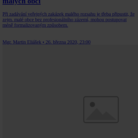
malých obcí
Při zadávání veřejných zakázek malého rozsahu je třeba připustit, že
zejm. malé obce bez profesionálního zázemí, mohou postupovat
méně formalizovaným způsobem.
Mgr. Martin Eliášek
•
26. března 2020, 23:00