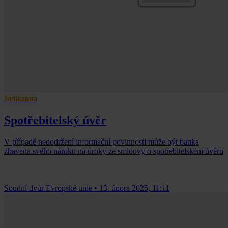
Judikatura
Spotřebitelský úvěr
V případě nedodržení informační povinnosti může být banka
zbavena svého nároku na úroky ze smlouvy o spotřebitelském úvěru
Soudní dvůr Evropské unie
•
13. února 2025, 11:11