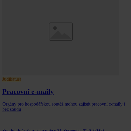
Judikatura
Pracovní e-maily
Orgány pro hospodářskou soutěž mohou zajistit pracovní e-maily i
bez soudu
Soudní dvůr Evropské unie
•
21. července 2026, 00:00