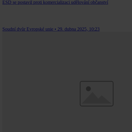
ESD se postavil proti komercializaci udělování občanství
Soudní dvůr Evropské unie
•
29. dubna 2025, 10:23