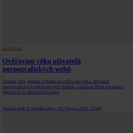
Judikatura
Ověřování věku uživatelů
pornografických webů
členské státy mohou vyžadovat ověřování věku uživatelů
pornografických internetových stránek a zakázat šíření informací
týkajících se silničních kontrol
Soudní dvůr Evropské unie
•
16. června 2026, 12:00