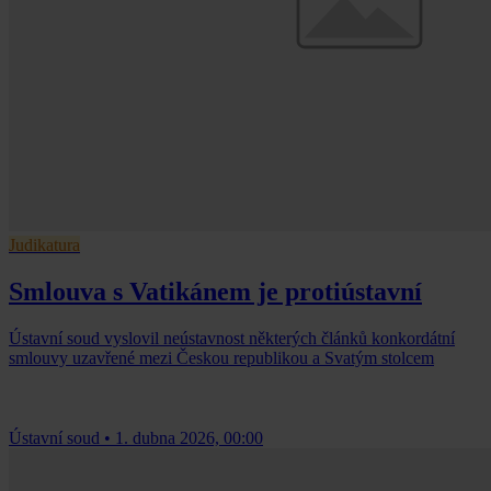
Judikatura
Smlouva s Vatikánem je protiústavní
Ústavní soud vyslovil neústavnost některých článků konkordátní
smlouvy uzavřené mezi Českou republikou a Svatým stolcem
Ústavní soud
•
1. dubna 2026, 00:00