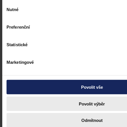
Výběr
Nutné
souhlasu
Preferenční
Statistické
Marketingové
Judikatura
Povolit vše
Uznávání homosexuálních manželství
Povolit výběr
Členský stát je povinen uznat manželství dvou občanů Unie
stejného pohlaví, které bylo legálně uzavřeno v jiném členském státě
Odmítnout