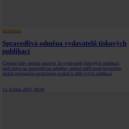
Judikatura
Spravedlivá odměna vydavatelů tiskových
publikací
Členské státy mohou stanovit, že vydavatelé tiskových publikací
mají právo na spravedlivou odměnu, pokud udělí poskytovatelům
služeb informační společnosti svolení k užití svých publikací
13. května 2026, 00:00