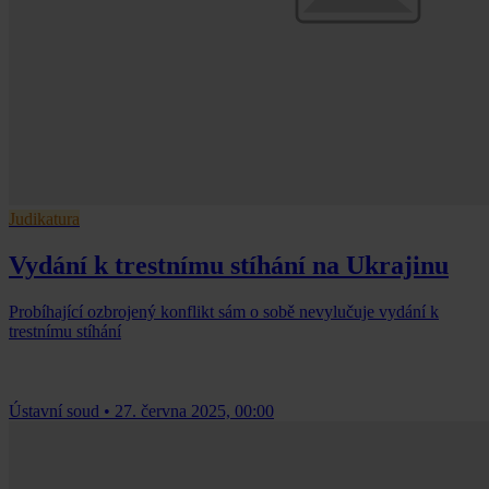
Judikatura
Vydání k trestnímu stíhání na Ukrajinu
Probíhající ozbrojený konflikt sám o sobě nevylučuje vydání k
trestnímu stíhání
Ústavní soud
•
27. června 2025, 00:00