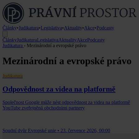
Články
•
Judikatura
•
Legislativa
•
Aktuality
•
Akce
•
Podcasty
Články
Judikatura
Legislativa
Aktuality
Akce
Podcasty
Judikatura
›
Mezinárodní a evropské právo
Mezinárodní a evropské právo
Judikatura
Odpovědnost za videa na platformě
Společnost Google může nést odpovědnost za videa na platformě
YouTube zveřejněná obchodními partnery
Soudní dvůr Evropské unie
•
23. července 2026, 00:00