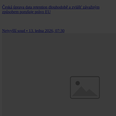
Česká úprava data retention dlouhodobě a zvlášť závažným
způsobem porušuje právo EU
Nejvyšší soud
•
13. ledna 2026, 07:30