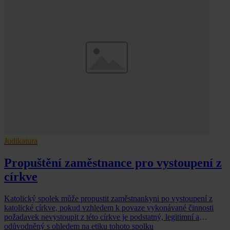
Judikatura
Propuštění zaměstnance pro vystoupení z
církve
Katolický spolek může propustit zaměstnankyni po vystoupení z
katolické církve, pokud vzhledem k povaze vykonávané činnosti
požadavek nevystoupit z této církve je podstatný, legitimní a
odůvodněný s ohledem na etiku tohoto spolku