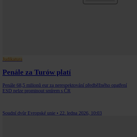
Judikatura
Penále za Turów platí
Penále 68,5 milionů eur za nerespektování předběžného opatření
ESD nelze prominout smírem s ČR
Soudní dvůr Evropské unie
•
22. ledna 2026, 10:03