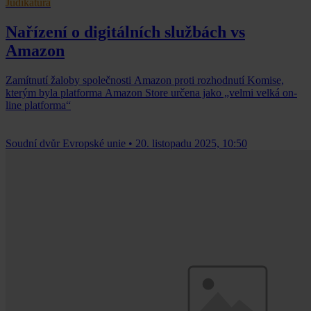
Judikatura
Nařízení o digitálních službách vs
Amazon
Zamítnutí žaloby společnosti Amazon proti rozhodnutí Komise,
kterým byla platforma Amazon Store určena jako „velmi velká on-
line platforma“
Soudní dvůr Evropské unie
•
20. listopadu 2025, 10:50