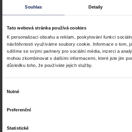
ke zmenšení rozdílu ve mzdách mužů a žen, však nabrala v České
republice zpoždění.
Ivona Tajšlová
•
4. srpna 2026, 07:18
Souhlas
Detaily
Tato webová stránka používá cookies
K personalizaci obsahu a reklam, poskytování funkcí sociáln
návštěvnosti využíváme soubory cookie. Informace o tom, j
sdílíme se svými partnery pro sociální média, inzerci a analý
mohou zkombinovat s dalšími informacemi, které jste jim posk
důsledku toho, že používáte jejich služby.
Výběr
Nutné
souhlasu
Preferenční
Statistické