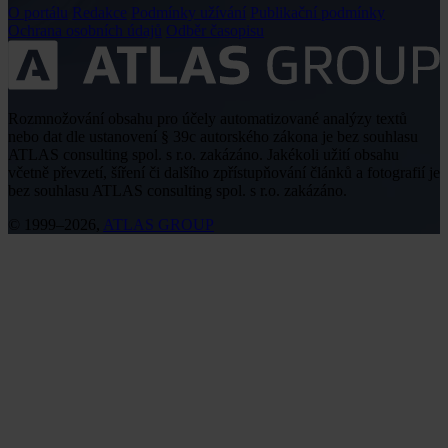
O portálu
Redakce
Podmínky užívání
Publikační podmínky
Ochrana osobních údajů
Odběr časopisu
Rozmnožování obsahu pro účely automatizované analýzy textů
nebo dat dle ustanovení § 39c autorského zákona je bez souhlasu
ATLAS consulting spol. s r.o. zakázáno. Jakékoli užití obsahu
včetně převzetí, šíření či dalšího zpřístupňování článků a fotografií je
bez souhlasu ATLAS consulting spol. s r.o. zakázáno.
© 1999–2026,
ATLAS GROUP