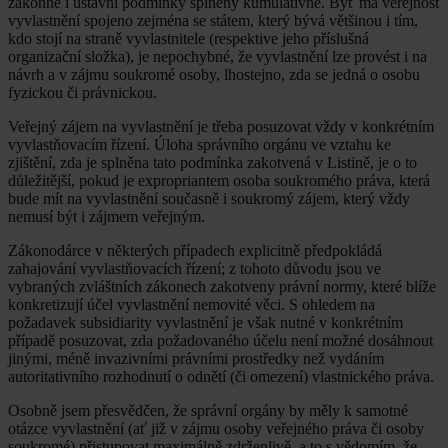
zákonné i ústavní podmínky splněny kumulativně. Byť má veřejnost
vyvlastnění spojeno zejména se státem, který bývá většinou i tím,
kdo stojí na straně vyvlastnitele (respektive jeho příslušná
organizační složka), je nepochybné, že vyvlastnění lze provést i na
návrh a v zájmu soukromé osoby, lhostejno, zda se jedná o osobu
fyzickou či právnickou.
Veřejný zájem na vyvlastnění je třeba posuzovat vždy v konkrétním
vyvlastňovacím řízení. Úloha správního orgánu ve vztahu ke
zjištění, zda je splněna tato podmínka zakotvená v Listině, je o to
důležitější, pokud je expropriantem osoba soukromého práva, která
bude mít na vyvlastnění současně i soukromý zájem, který vždy
nemusí být i zájmem veřejným.
Zákonodárce v některých případech explicitně předpokládá
zahajování vyvlastňovacích řízení; z tohoto důvodu jsou ve
vybraných zvláštních zákonech zakotveny právní normy, které blíže
konkretizují účel vyvlastnění nemovité věci. S ohledem na
požadavek subsidiarity vyvlastnění je však nutné v konkrétním
případě posuzovat, zda požadovaného účelu není možné dosáhnout
jinými, méně invazivními právními prostředky než vydáním
autoritativního rozhodnutí o odnětí (či omezení) vlastnického práva.
Osobně jsem přesvědčen, že správní orgány by měly k samotné
otázce vyvlastnění (ať již v zájmu osoby veřejného práva či osoby
soukromé) přistupovat maximálně zdrženlivě, a to s vědomím, že