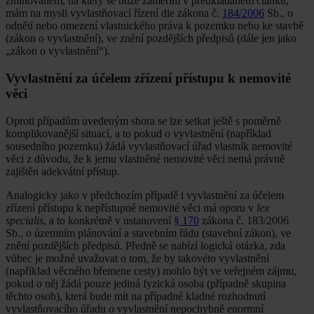
zmiňovaném, na který se blíže zaměřím v předkládaném článku,
mám na mysli vyvlastňovací řízení dle zákona č.
184/2006
Sb., o
odnětí nebo omezení vlastnického práva k pozemku nebo ke stavbě
(zákon o vyvlastnění), ve znění pozdějších předpisů (dále jen jako
„zákon o vyvlastnění“).
Vyvlastnění za účelem zřízení přístupu k nemovité
věci
Oproti případům uvedeným shora se lze setkat ještě s poměrně
komplikovanější situací, a to pokud o vyvlastnění (například
sousedního pozemku) žádá vyvlastňovací úřad vlastník nemovité
věci z důvodu, že k jemu vlastněné nemovité věci nemá právně
zajištěn adekvátní přístup.
Analogicky jako v předchozím případě i vyvlastnění za účelem
zřízení přístupu k nepřístupné nemovité věci má oporu v
lex
specialis
, a to konkrétně v ustanovení
§ 170
zákona č. 183/2006
Sb., o územním plánování a stavebním řádu (stavební zákon), ve
znění pozdějších předpisů. Předně se nabízí logická otázka, zda
vůbec je možné uvažovat o tom, že by takovéto vyvlastnění
(například věcného břemene cesty) mohlo být ve veřejném zájmu,
pokud o něj žádá pouze jediná fyzická osoba (případně skupina
těchto osob), která bude mít na případné kladné rozhodnutí
vyvlastňovacího úřadu o vyvlastnění nepochybně enormní