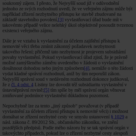
soukromý zájem. I přesto, že Nejvyšší soud již v odůvodnění
jednoho ze svých rozhodnutí uvedl, že ve veřejném zájmu může být
například zřízení nezbytného přístupu ke stavbě zbudované na
základě stavebního povolení,
[3]
vyvlastňovací úřad bude mít v
takovémto případě velice nelehký úkol objektivně posoudit tvrzenou
existenci veřejného zájmu.
Dále je ve vztahu k vyvlastnění za účelem zajištění přístupu k
nemovité věci třeba zmínit zákonný požadavek nezbytnosti
takového řešení; přičemž tato nezbytnost je projevem subsidiární
povahy vyvlastnění. Pokud vyvlastňovací úřad zjistí, že je právně
možné zamýšleného záměru uvedeného v žádosti o vyvlastnění
dosáhnout dohodou nebo jiným způsobem
[4]
, nemůže o této žádosti
vydat kladné správní rozhodnutí, aniž by tím neporušil zákon.
Nejvyšší správní soud v nedávném rozhodnutí dokonce judikoval,
že z
čl. 4 odst. 4
Listiny lze dovodit též subsidiaritu vyvlastnění v
ústavněprávní rovině;
[5]
tím spíše by měl správní orgán věnovat
zmiňované podmínce vyvlastnění důkladnou pozornost.
Nepochybně lze za tento „jiný způsob“ považovat (v případě
vyvlastnění za účelem zřízení přístupu k nemovité věci) i možnost
domáhat se zřízení nezbytné cesty ve smyslu ustanovení
§ 1029
a
násl. zákona č. 89/2012 Sb., občanského zákoníku, ve znění
pozdějších předpisů. Podle mého názoru by se tak správní orgán v
takovýchto případech, pokud lze o zřízení nezbytné cesty alespoň