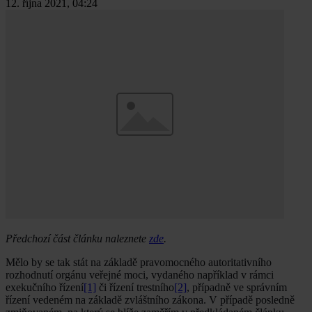
12. října 2021, 04:24
Předchozí část článku naleznete
zde
.
Mělo by se tak stát na základě pravomocného autoritativního
rozhodnutí orgánu veřejné moci, vydaného například v rámci
exekučního řízení
[1]
či řízení trestního
[2]
, případně ve správním
řízení vedeném na základě zvláštního zákona. V případě posledně