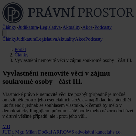
Články
•
Judikatura
•
Legislativa
•
Aktuality
•
Akce
•
Podcasty
Články
Judikatura
Legislativa
Aktuality
Akce
Podcasty
Portál
Články
Vyvlastnění nemovité věci v zájmu soukromé osoby - část III.
Vyvlastnění nemovité věci v zájmu
soukromé osoby - část III.
Vlastnické právo k nemovité věci lze pozbýt (případně je možné
omezit některou z jeho esenciálních složek – například ius utendi či
ius fruendi) jednak se souhlasem vlastníka, k čemuž by mělo v
demokraticky fungujícím právním státě podle mého názoru docházet
v drtivé většině případů, ale i proti jeho vůli.
MD
JUDr. Mgr. Milan Dočkal
ARROWS advokátní kancelář s.r.o.