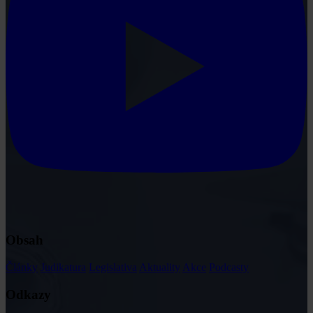
Obsah
Články
Judikatura
Legislativa
Aktuality
Akce
Podcasty
Odkazy