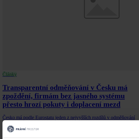
Články
Transparentní odměňování v Česku má
zpoždění, firmám bez jasného systému
přesto hrozí pokuty i doplacení mezd
Česko má podle Eurostatu jeden z nejvyšších rozdílů v odměňování
žen a mužů v EU – gender pay gap dosahuje okolo 18 %. Evropská
pravidla pro transparentní odměňování, jejichž cílem je narovnat
informační asymetrii na pracovním trhu a dlouhodobě tak přispět i