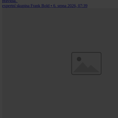
pravidla.
expertní skupina Frank Bold
•
6. srpna 2026, 07:39