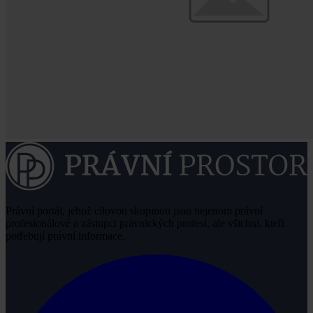
Právní portál, jehož cílovou skupinou jsou nejenom právní
profesionálové a zástupci právnických profesí, ale všichni, kteří
potřebují právní informace.