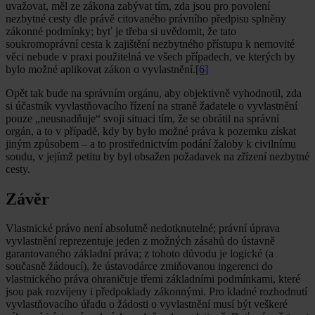
uvažovat, měl ze zákona zabývat tím, zda jsou pro povolení
nezbytné cesty dle právě citovaného právního předpisu splněny
zákonné podmínky; byť je třeba si uvědomit, že tato
soukromoprávní cesta k zajištění nezbytného přístupu k nemovité
věci nebude v praxi použitelná ve všech případech, ve kterých by
bylo možné aplikovat zákon o vyvlastnění.
[6]
Opět tak bude na správním orgánu, aby objektivně vyhodnotil, zda
si účastník vyvlastňovacího řízení na straně žadatele o vyvlastnění
pouze „neusnadňuje“ svoji situaci tím, že se obrátil na správní
orgán, a to v případě, kdy by bylo možné práva k pozemku získat
jiným způsobem – a to prostřednictvím podání žaloby k civilnímu
soudu, v jejímž petitu by byl obsažen požadavek na zřízení nezbytné
cesty.
Závěr
Vlastnické právo není absolutně nedotknutelné; právní úprava
vyvlastnění reprezentuje jeden z možných zásahů do ústavně
garantovaného základní práva; z tohoto důvodu je logické (a
současně žádoucí), že ústavodárce zmiňovanou ingerenci do
vlastnického práva ohraničuje třemi základními podmínkami, které
jsou pak rozvíjeny i předpoklady zákonnými. Pro kladné rozhodnutí
vyvlastňovacího úřadu o žádosti o vyvlastnění musí být veškeré