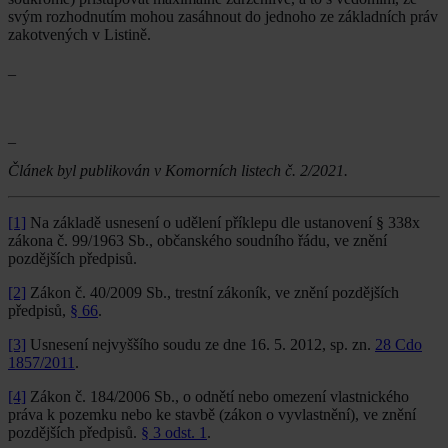
svým rozhodnutím mohou zasáhnout do jednoho ze základních práv
zakotvených v Listině.
_
_
Článek byl publikován v Komorních listech č. 2/2021.
[1]
Na základě usnesení o udělení příklepu dle ustanovení § 338x
zákona č. 99/1963 Sb., občanského soudního řádu, ve znění
pozdějších předpisů.
[2]
Zákon č. 40/2009 Sb., trestní zákoník, ve znění pozdějších
předpisů,
§ 66
.
[3]
Usnesení nejvyššího soudu ze dne 16. 5. 2012, sp. zn.
28 Cdo
1857/2011
.
[4]
Zákon č. 184/2006 Sb., o odnětí nebo omezení vlastnického
práva k pozemku nebo ke stavbě (zákon o vyvlastnění), ve znění
pozdějších předpisů.
§ 3 odst. 1
.