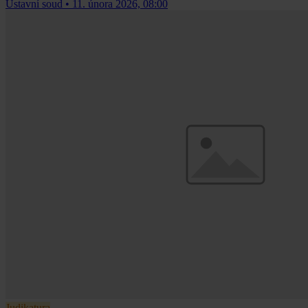
Ústavní soud
•
11. února 2026, 08:00
Judikatura