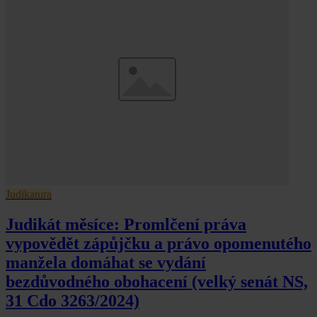
Judikatura
Judikát měsíce: Promlčení práva
vypovědět zápůjčku a právo opomenutého
manžela domáhat se vydání
bezdůvodného obohacení (velký senát NS,
31 Cdo 3263/2024)