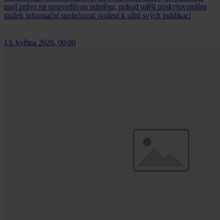
mají právo na spravedlivou odměnu, pokud udělí poskytovatelům
služeb informační společnosti svolení k užití svých publikací
13. května 2026, 00:00