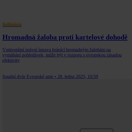
Judikatura
Hromadná žaloba proti kartelové dohodě
Vnitrostátní právní úprava bránící hromadným žalobám na
vymáhání pohledávek, může být v rozporu s evropskou zásadou
efektivity
Soudní dvůr Evropské unie
•
28. ledna 2025, 10:59