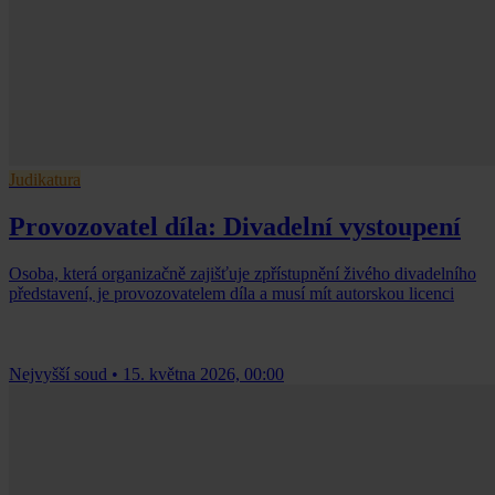
Judikatura
Provozovatel díla: Divadelní vystoupení
Osoba, která organizačně zajišťuje zpřístupnění živého divadelního
představení, je provozovatelem díla a musí mít autorskou licenci
Nejvyšší soud
•
15. května 2026, 00:00