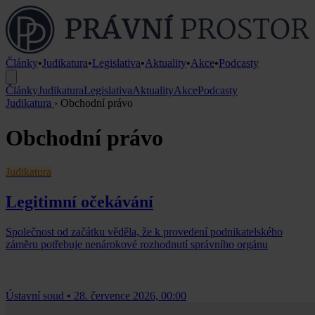
Články
•
Judikatura
•
Legislativa
•
Aktuality
•
Akce
•
Podcasty
Články
Judikatura
Legislativa
Aktuality
Akce
Podcasty
Judikatura
›
Obchodní právo
Obchodní právo
Judikatura
Legitimní očekávání
Společnost od začátku věděla, že k provedení podnikatelského
záměru potřebuje nenárokové rozhodnutí správního orgánu
Ústavní soud
•
28. července 2026, 00:00