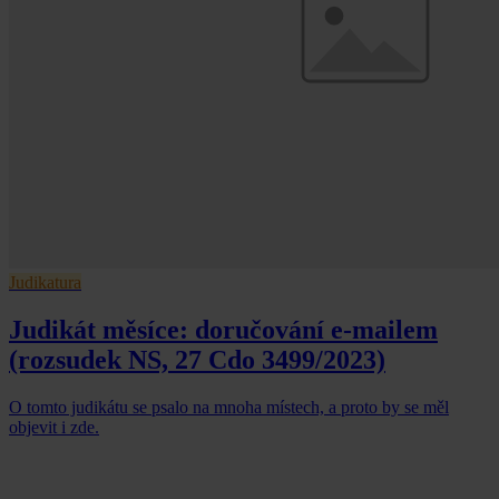
Judikatura
Judikát měsíce: doručování e-mailem
(rozsudek NS, 27 Cdo 3499/2023)
O tomto judikátu se psalo na mnoha místech, a proto by se měl
objevit i zde.