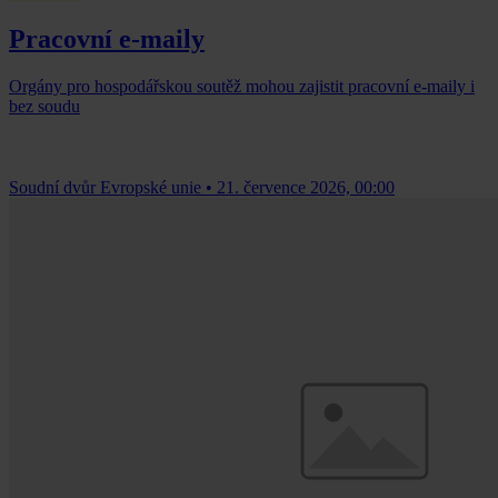
Pracovní e-maily
Orgány pro hospodářskou soutěž mohou zajistit pracovní e-maily i
bez soudu
Soudní dvůr Evropské unie
•
21. července 2026, 00:00