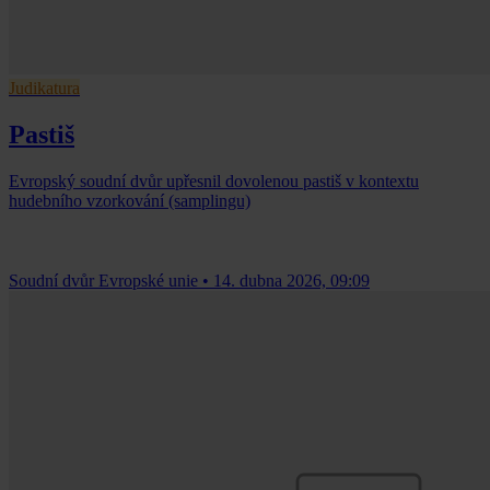
Judikatura
Pastiš
Evropský soudní dvůr upřesnil dovolenou pastiš v kontextu
hudebního vzorkování (samplingu)
Soudní dvůr Evropské unie
•
14. dubna 2026, 09:09