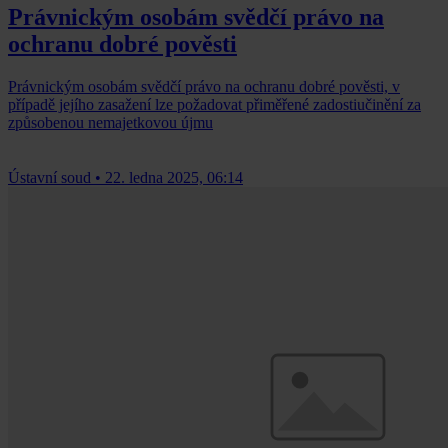
Právnickým osobám svědčí právo na
ochranu dobré pověsti
Právnickým osobám svědčí právo na ochranu dobré pověsti, v
případě jejího zasažení lze požadovat přiměřené zadostiučinění za
způsobenou nemajetkovou újmu
Ústavní soud
•
22. ledna 2025, 06:14