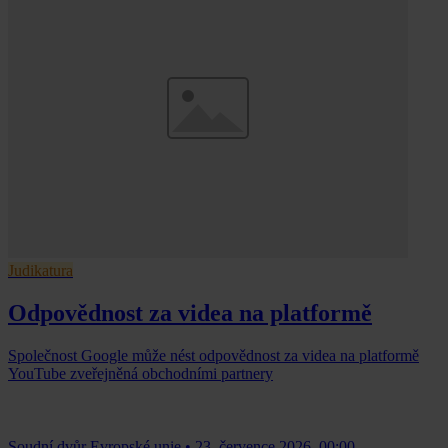
Judikatura
Odpovědnost za videa na platformě
Společnost Google může nést odpovědnost za videa na platformě
YouTube zveřejněná obchodními partnery
Soudní dvůr Evropské unie
•
23. července 2026, 00:00