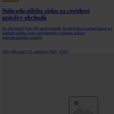
Náhrada ušlého zisku za covidové
uzávěry obchodů
Po pěti letech Nejvyšší soud rozhodl, že obchodníci nemají nárok na
náhradu ušlého zisku způsobeného vládními zákazy
maloobchodního prodeje
Nejvyšší soud
•
11. prosince 2025, 10:03