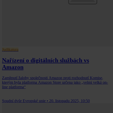
Judikatura
Nařízení o digitálních službách vs
Amazon
Zamítnutí žaloby společnosti Amazon proti rozhodnutí Komise,
kterým byla platforma Amazon Store určena jako „velmi velká on-
line platforma“
Soudní dvůr Evropské unie
•
20. listopadu 2025, 10:50