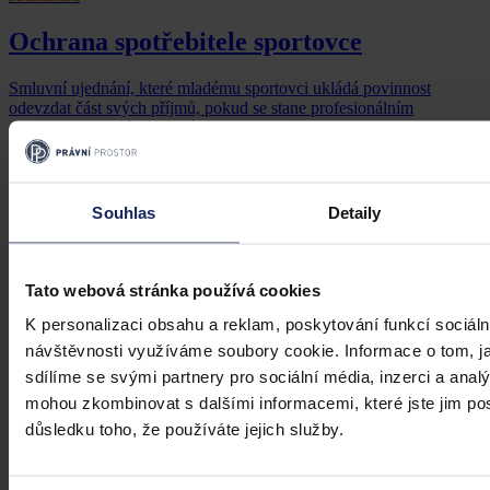
Ochrana spotřebitele sportovce
Smluvní ujednání, které mladému sportovci ukládá povinnost
odevzdat část svých příjmů, pokud se stane profesionálním
sportovcem, musí být jasné a srozumitelné
Soudní dvůr Evropské unie
•
20. března 2025, 11:03
Souhlas
Detaily
Tato webová stránka používá cookies
K personalizaci obsahu a reklam, poskytování funkcí sociáln
návštěvnosti využíváme soubory cookie. Informace o tom, j
sdílíme se svými partnery pro sociální média, inzerci a analý
mohou zkombinovat s dalšími informacemi, které jste jim posk
důsledku toho, že používáte jejich služby.