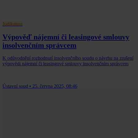
Judikatura
Výpověď nájemní či leasingové smlouvy
insolvenčním správcem
K odůvodnění rozhodnutí insolvenčního soudu o návrhu na zrušení
výpovědi nájemní či leasingové smlouvy insolvenčním správcem
Ústavní soud
•
25. června 2025, 08:46