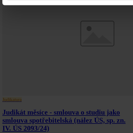
Judikatura
Judikát měsíce - smlouva o studiu jako
smlouva spotřebitelská (nález ÚS, sp. zn.
IV. ÚS 2093/24)