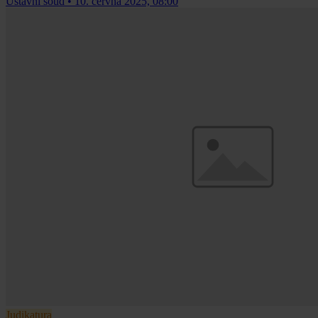
Ústavní soud
•
10. června 2025, 08:00
Judikatura