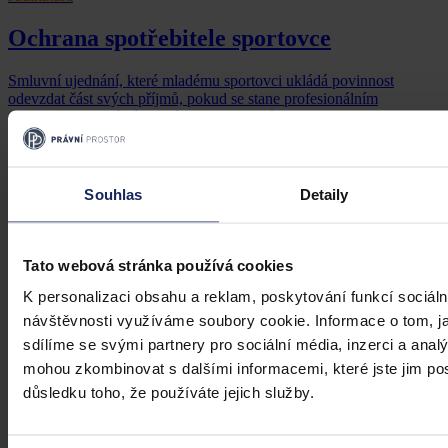
Ochrana spotřebitele sportovce
Smluvní ujednání, které mladému sportovci ukládá povinnost
odevzdat část svých příjmů, pokud se stane profesionálním
sportovcem, musí být jasné a srozumitelné
Soudní dvůr Evropské unie
•
20. března 2025, 11:03
Souhlas
Detaily
Tato webová stránka používá cookies
K personalizaci obsahu a reklam, poskytování funkcí sociáln
návštěvnosti využíváme soubory cookie. Informace o tom, j
sdílíme se svými partnery pro sociální média, inzerci a analý
mohou zkombinovat s dalšími informacemi, které jste jim posk
důsledku toho, že používáte jejich služby.