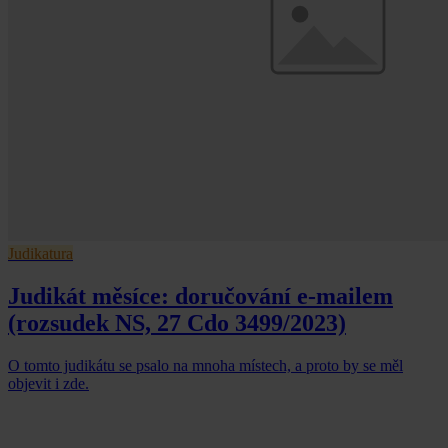
Judikatura
Judikát měsíce: doručování e-mailem
(rozsudek NS, 27 Cdo 3499/2023)
O tomto judikátu se psalo na mnoha místech, a proto by se měl
objevit i zde.