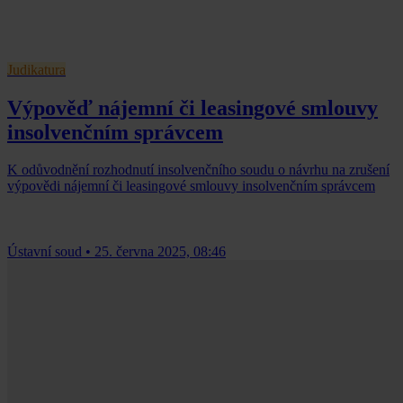
Judikatura
Výpověď nájemní či leasingové smlouvy
insolvenčním správcem
K odůvodnění rozhodnutí insolvenčního soudu o návrhu na zrušení
výpovědi nájemní či leasingové smlouvy insolvenčním správcem
Ústavní soud
•
25. června 2025, 08:46