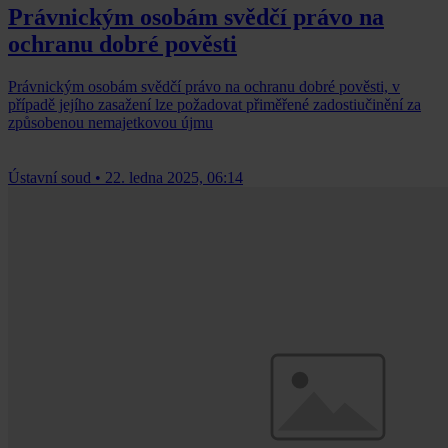
Právnickým osobám svědčí právo na
ochranu dobré pověsti
Právnickým osobám svědčí právo na ochranu dobré pověsti, v
případě jejího zasažení lze požadovat přiměřené zadostiučinění za
způsobenou nemajetkovou újmu
Ústavní soud
•
22. ledna 2025, 06:14