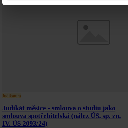
Judikatura
Judikát měsíce - smlouva o studiu jako
smlouva spotřebitelská (nález ÚS, sp. zn.
IV. ÚS 2093/24)