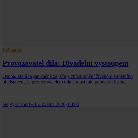
Judikatura
Provozovatel díla: Divadelní vystoupení
Osoba, která organizačně zajišťuje zpřístupnění živého divadelního
představení, je provozovatelem díla a musí mít autorskou licenci
Nejvyšší soud
•
15. května 2026, 00:00