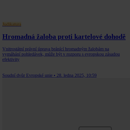
Judikatura
Hromadná žaloba proti kartelové dohodě
Vnitrostátní právní úprava bránící hromadným žalobám na
vymáhání pohledávek, může být v rozporu s evropskou zásadou
efektivity
Soudní dvůr Evropské unie
•
28. ledna 2025, 10:59