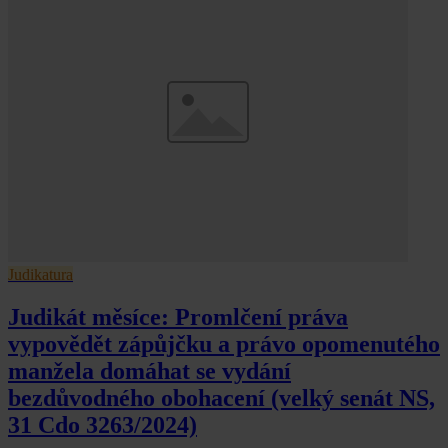
Judikatura
Judikát měsíce: Promlčení práva
vypovědět zápůjčku a právo opomenutého
manžela domáhat se vydání
bezdůvodného obohacení (velký senát NS,
31 Cdo 3263/2024)