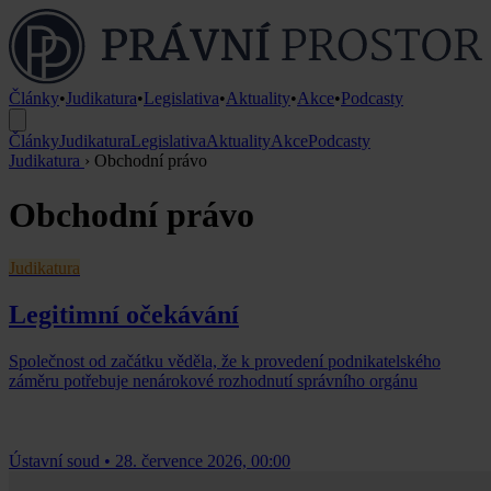
Články
•
Judikatura
•
Legislativa
•
Aktuality
•
Akce
•
Podcasty
Články
Judikatura
Legislativa
Aktuality
Akce
Podcasty
Judikatura
›
Obchodní právo
Obchodní právo
Judikatura
Legitimní očekávání
Společnost od začátku věděla, že k provedení podnikatelského
záměru potřebuje nenárokové rozhodnutí správního orgánu
Ústavní soud
•
28. července 2026, 00:00