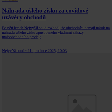
Náhrada ušlého zisku za covidové
uzávěry obchodů
Po pěti letech Nejvyšší soud rozhodl, že obchodníci nemají nárok na
náhradu ušlého zisku způsobeného vládními zákazy
maloobchodního prodeje
Nejvyšší soud
•
11. prosince 2025, 10:03