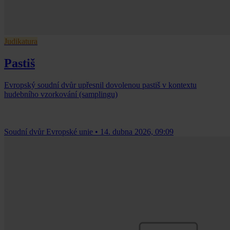
Judikatura
Pastiš
Evropský soudní dvůr upřesnil dovolenou pastiš v kontextu
hudebního vzorkování (samplingu)
Soudní dvůr Evropské unie
•
14. dubna 2026, 09:09