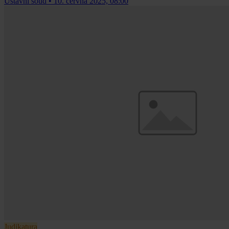
Ústavní soud
•
10. června 2025, 08:00
Judikatura