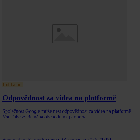
Judikatura
Odpovědnost za videa na platformě
Společnost Google může nést odpovědnost za videa na platformě
YouTube zveřejněná obchodními partnery
Soudní dvůr Evropské unie
•
23. července 2026, 00:00