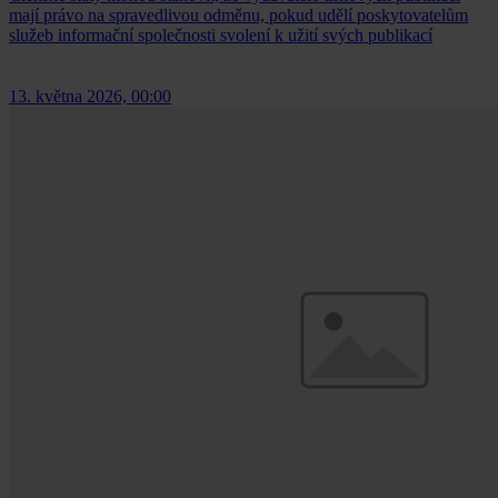
mají právo na spravedlivou odměnu, pokud udělí poskytovatelům
služeb informační společnosti svolení k užití svých publikací
13. května 2026, 00:00