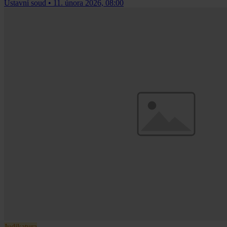
Ústavní soud
•
11. února 2026, 08:00
Judikatura