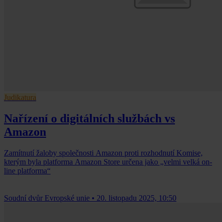
Judikatura
Nařízení o digitálních službách vs
Amazon
Zamítnutí žaloby společnosti Amazon proti rozhodnutí Komise,
kterým byla platforma Amazon Store určena jako „velmi velká on-
line platforma“
Soudní dvůr Evropské unie
•
20. listopadu 2025, 10:50