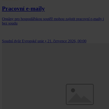
Pracovní e-maily
Orgány pro hospodářskou soutěž mohou zajistit pracovní e-maily i
bez soudu
Soudní dvůr Evropské unie
•
21. července 2026, 00:00