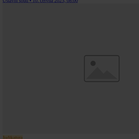
Ústavní soud
•
10. června 2025, 08:00
Judikatura