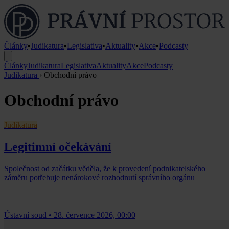
Články
•
Judikatura
•
Legislativa
•
Aktuality
•
Akce
•
Podcasty
Články
Judikatura
Legislativa
Aktuality
Akce
Podcasty
Judikatura
›
Obchodní právo
Obchodní právo
Judikatura
Legitimní očekávání
Společnost od začátku věděla, že k provedení podnikatelského
záměru potřebuje nenárokové rozhodnutí správního orgánu
Ústavní soud
•
28. července 2026, 00:00