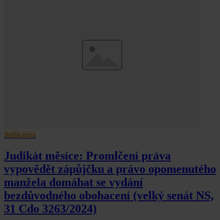
Judikatura
Judikát měsíce: Promlčení práva
vypovědět zápůjčku a právo opomenutého
manžela domáhat se vydání
bezdůvodného obohacení (velký senát NS,
31 Cdo 3263/2024)