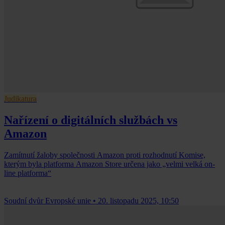
Judikatura
Nařízení o digitálních službách vs
Amazon
Zamítnutí žaloby společnosti Amazon proti rozhodnutí Komise,
kterým byla platforma Amazon Store určena jako „velmi velká on-
line platforma“
Soudní dvůr Evropské unie
•
20. listopadu 2025, 10:50