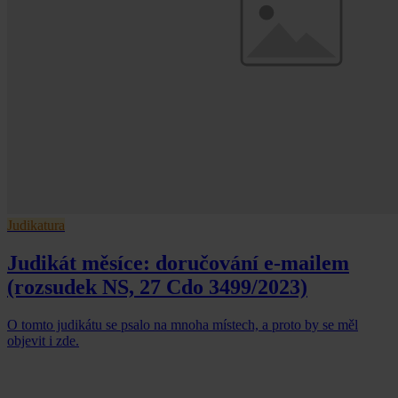
Judikatura
Judikát měsíce: doručování e-mailem
(rozsudek NS, 27 Cdo 3499/2023)
O tomto judikátu se psalo na mnoha místech, a proto by se měl
objevit i zde.