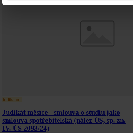
Judikatura
Judikát měsíce - smlouva o studiu jako
smlouva spotřebitelská (nález ÚS, sp. zn.
IV. ÚS 2093/24)