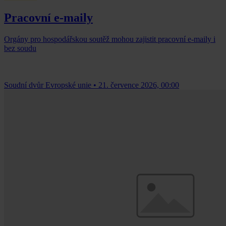
Pracovní e-maily
Orgány pro hospodářskou soutěž mohou zajistit pracovní e-maily i
bez soudu
Soudní dvůr Evropské unie
•
21. července 2026, 00:00