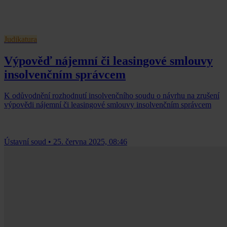
Judikatura
Výpověď nájemní či leasingové smlouvy
insolvenčním správcem
K odůvodnění rozhodnutí insolvenčního soudu o návrhu na zrušení
výpovědi nájemní či leasingové smlouvy insolvenčním správcem
Ústavní soud
•
25. června 2025, 08:46