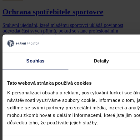
Ochrana spotřebitele sportovce
Smluvní ujednání, které mladému sportovci ukládá povinnost
odevzdat část svých příjmů, pokud se stane profesionálním
sportovcem, musí být jasné a srozumitelné
Soudní dvůr Evropské unie
•
20. března 2025, 11:03
Souhlas
Detaily
Tato webová stránka používá cookies
K personalizaci obsahu a reklam, poskytování funkcí sociáln
návštěvnosti využíváme soubory cookie. Informace o tom, j
sdílíme se svými partnery pro sociální média, inzerci a analý
mohou zkombinovat s dalšími informacemi, které jste jim posk
důsledku toho, že používáte jejich služby.