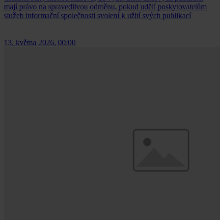
mají právo na spravedlivou odměnu, pokud udělí poskytovatelům
služeb informační společnosti svolení k užití svých publikací
13. května 2026, 00:00