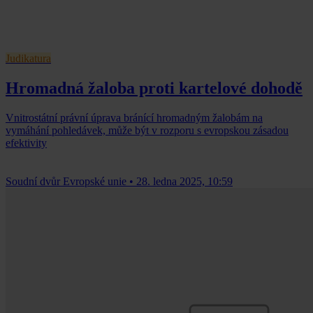
Judikatura
Hromadná žaloba proti kartelové dohodě
Vnitrostátní právní úprava bránící hromadným žalobám na
vymáhání pohledávek, může být v rozporu s evropskou zásadou
efektivity
Soudní dvůr Evropské unie
•
28. ledna 2025, 10:59