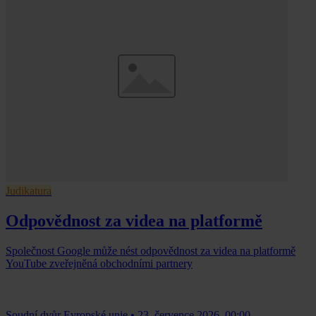
Judikatura
Odpovědnost za videa na platformě
Společnost Google může nést odpovědnost za videa na platformě
YouTube zveřejněná obchodními partnery
Soudní dvůr Evropské unie
•
23. července 2026, 00:00