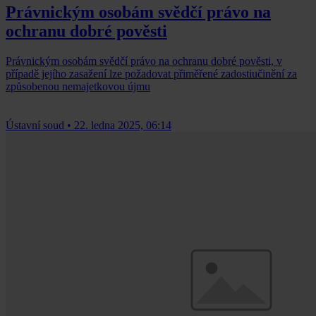
Právnickým osobám svědčí právo na
ochranu dobré pověsti
Právnickým osobám svědčí právo na ochranu dobré pověsti, v
případě jejího zasažení lze požadovat přiměřené zadostiučinění za
způsobenou nemajetkovou újmu
Ústavní soud
•
22. ledna 2025, 06:14