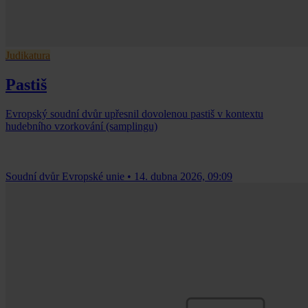
Judikatura
Pastiš
Evropský soudní dvůr upřesnil dovolenou pastiš v kontextu
hudebního vzorkování (samplingu)
Soudní dvůr Evropské unie
•
14. dubna 2026, 09:09