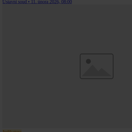
Ústavní soud
•
11. února 2026, 08:00
Judikatura