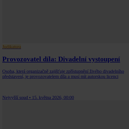
Judikatura
Provozovatel díla: Divadelní vystoupení
Osoba, která organizačně zajišťuje zpřístupnění živého divadelního
představení, je provozovatelem díla a musí mít autorskou licenci
Nejvyšší soud
•
15. května 2026, 00:00