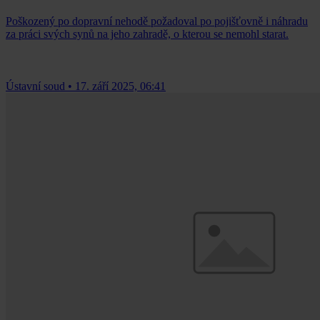
Poškozený po dopravní nehodě požadoval po pojišťovně i náhradu
za práci svých synů na jeho zahradě, o kterou se nemohl starat.
Ústavní soud
•
17. září 2025, 06:41