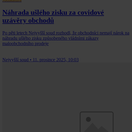
Náhrada ušlého zisku za covidové
uzávěry obchodů
Po pěti letech Nejvyšší soud rozhodl, že obchodníci nemají nárok na
náhradu ušlého zisku způsobeného vládními zákazy
maloobchodního prodeje
Nejvyšší soud
•
11. prosince 2025, 10:03