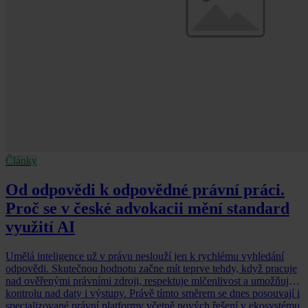
Články
Od odpovědi k odpovědné právní práci.
Proč se v české advokacii mění standard
využití AI
Umělá inteligence už v právu neslouží jen k rychlému vyhledání
odpovědi. Skutečnou hodnotu začne mít teprve tehdy, když pracuje
nad ověřenými právními zdroji, respektuje mlčenlivost a umožňuje
kontrolu nad daty i výstupy. Právě tímto směrem se dnes posouvají i
specializované právní platformy včetně nových řešení v ekosystému