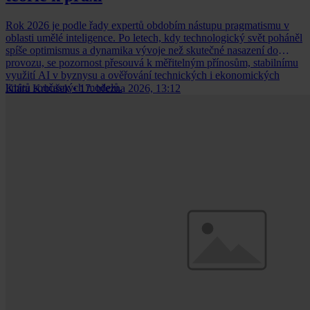
Rok 2026 je podle řady expertů obdobím nástupu pragmatismu v
oblasti umělé inteligence. Po letech, kdy technologický svět poháněl
spíše optimismus a dynamika vývoje než skutečné nasazení do
provozu, se pozornost přesouvá k měřitelným přínosům, stabilnímu
využití AI v byznysu a ověřování technických i ekonomických
limitů současných modelů.
Klára Krbušek
•
17. března 2026, 13:12