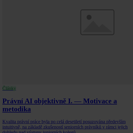
Články
Právní AI objektivně I. — Motivace a
metodika
Kvalita právní práce byla po celá desetiletí posuzována především
intuitivně, na základě zkušeností seniorních právníků v rámci jejich
dohledu nad výstupy juniorních kolegů.