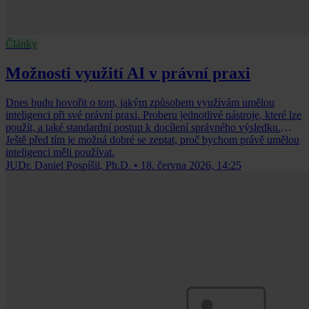
Články
Možnosti využití AI v právní praxi
Dnes budu hovořit o tom, jakým způsobem využívám umělou
inteligenci při své právní praxi. Proberu jednotlivé nástroje, které lze
použít, a také standardní postup k docílení správného výsledku.
Ještě před tím je možná dobré se zeptat, proč bychom právě umělou
inteligenci měli používat.
JUDr. Daniel Pospíšil, Ph.D.
•
18. června 2026, 14:25