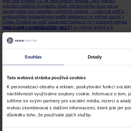
Mgr. Petr Kohout, LL.M. není typický úředník. Jako vedoucí
právního oddělení Krajského úřadu Středočeského kraje má na
starosti mimo jiné metodiku veřejných zakázek – a zároveň patří k
nejhlasitějším propagátorům umělé inteligence ve veřejné správě v
Česku. Dvakrát po sobě získal titul Osobnost AI v kategorii veřejná
správa, stojí u zrodu Platformy pro AI ve veřejné správě a je
Nina Veselá
•
6. května 2026, 14:31
spoluautorem e-booku Nástroje AI ve veřejné správě. Na Kongresu
Právní prostor 2026, který se konal 28.-29. dubna 2026, vystoupil s
příspěvkem „Umělá inteligence ve veřejných zakázkách".
Souhlas
Detaily
Tato webová stránka používá cookies
K personalizaci obsahu a reklam, poskytování funkcí sociáln
návštěvnosti využíváme soubory cookie. Informace o tom, j
sdílíme se svými partnery pro sociální média, inzerci a analý
mohou zkombinovat s dalšími informacemi, které jste jim posk
důsledku toho, že používáte jejich služby.