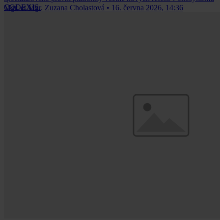
CODEXIS.
Mgr. et Mgr. Zuzana Cholastová
•
16. června 2026, 14:36