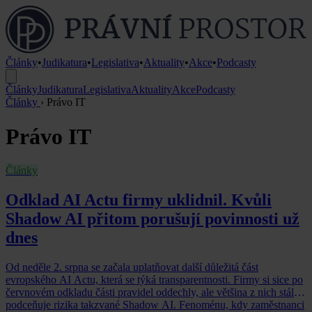
Články
•
Judikatura
•
Legislativa
•
Aktuality
•
Akce
•
Podcasty
Články
Judikatura
Legislativa
Aktuality
Akce
Podcasty
Články
›
Právo IT
Právo IT
Články
Odklad AI Actu firmy uklidnil. Kvůli
Shadow AI přitom porušují povinnosti už
dnes
Od neděle 2. srpna se začala uplatňovat další důležitá část
evropského AI Actu, která se týká transparentnosti. Firmy si sice po
červnovém odkladu části pravidel oddechly, ale většina z nich stále
podceňuje rizika takzvané Shadow AI. Fenoménu, kdy zaměstnanci