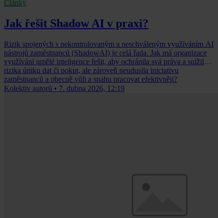
Články
Jak řešit Shadow AI v praxi?
Rizik spojených s nekontrolovaným a neschváleným využíváním AI
nástrojů zaměstnanců (ShadowAI) je celá řada. Jak má organizace
využívání umělé inteligence řešit, aby ochránila svá práva a snížila
rizika úniku dat či pokut, ale zároveň neudusila iniciativu
zaměstnanců a obecně vůli a snahu pracovat efektivněji?
Kolektiv autorů
•
7. dubna 2026, 12:19