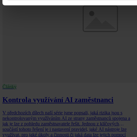
Články
Kontrola využívání AI zaměstnanci
V předchozích dílech naší série jsme popsali, jaká rizika jsou s
nekontrolovaným využíváním AI ze strany zaměstnanců spojena a
jak je lze z pohledu zaměstnavatele řešit. Jednou z klíčových
součástí tohoto řešení je i nastavení pravidel, jaké AI nástroje lze
využívat, pro jaké úkoly a činnosti či jaká data lze jejich pomocí