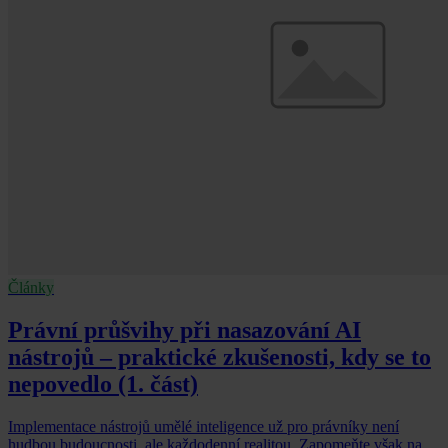
Články
Právní průšvihy při nasazování AI
nástrojů – praktické zkušenosti, kdy se to
nepovedlo (1. část)
Implementace nástrojů umělé inteligence už pro právníky není
hudbou budoucnosti, ale každodenní realitou. Zapomeňte však na