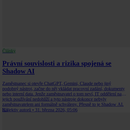
Články
Právní souvislosti a rizika spojená se
Shadow AI
Zaměstnanec si otevře ChatGPT, Gemini, Claude nebo jiný
podobný nástroj, začne do něj vkládat pracovní zadání, dokumenty
nebo interní data. Jenže zaměstnavatel o tom neví, IT oddělení na
jejich používání nedohlíží a tyto nástroje dokonce nebyly
zaměstnavatelem ani formálně schváleny. Přesně to je Shadow AI.
[1]
Kolektiv autorů
•
31. března 2026, 05:06