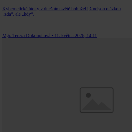
Kybernetické útoky v dnešním světě bohužel již nejsou otázkou
„zda“, ale „kdy“.
Mgr. Tereza Dokoupilová
•
11. května 2026, 14:11