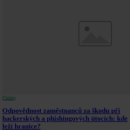
Články
Odpovědnost zaměstnanců za škodu při
hackerských a phishingových útocích: kde
leží hranice?