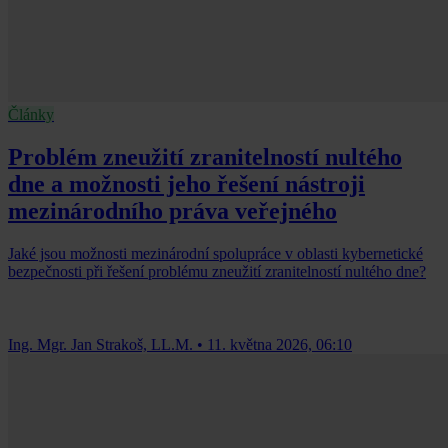
Články
Problém zneužití zranitelností nultého
dne a možnosti jeho řešení nástroji
mezinárodního práva veřejného
Jaké jsou možnosti mezinárodní spolupráce v oblasti kybernetické
bezpečnosti při řešení problému zneužití zranitelností nultého dne?
Ing. Mgr. Jan Strakoš, LL.M.
•
11. května 2026, 06:10