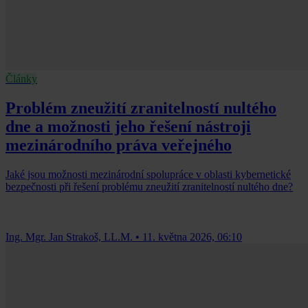
Články
Problém zneužití zranitelností nultého
dne a možnosti jeho řešení nástroji
mezinárodního práva veřejného
Jaké jsou možnosti mezinárodní spolupráce v oblasti kybernetické
bezpečnosti při řešení problému zneužití zranitelností nultého dne?
Ing. Mgr. Jan Strakoš, LL.M.
•
11. května 2026, 06:10