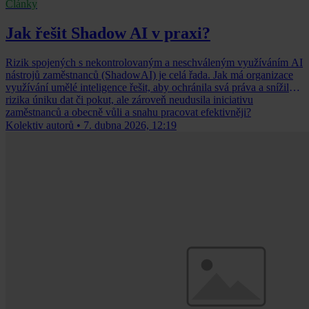
Články
Jak řešit Shadow AI v praxi?
Rizik spojených s nekontrolovaným a neschváleným využíváním AI
nástrojů zaměstnanců (ShadowAI) je celá řada. Jak má organizace
využívání umělé inteligence řešit, aby ochránila svá práva a snížila
rizika úniku dat či pokut, ale zároveň neudusila iniciativu
zaměstnanců a obecně vůli a snahu pracovat efektivněji?
Kolektiv autorů
•
7. dubna 2026, 12:19