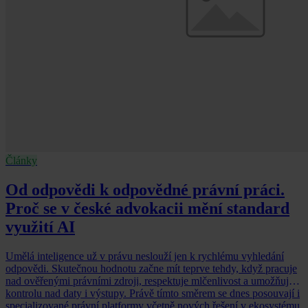
Články
Od odpovědi k odpovědné právní práci.
Proč se v české advokacii mění standard
využití AI
Umělá inteligence už v právu neslouží jen k rychlému vyhledání
odpovědi. Skutečnou hodnotu začne mít teprve tehdy, když pracuje
nad ověřenými právními zdroji, respektuje mlčenlivost a umožňuje
kontrolu nad daty i výstupy. Právě tímto směrem se dnes posouvají i
specializované právní platformy včetně nových řešení v ekosystému