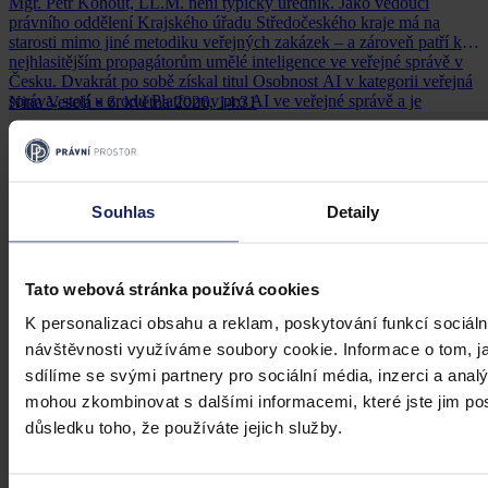
Mgr. Petr Kohout, LL.M. není typický úředník. Jako vedoucí
právního oddělení Krajského úřadu Středočeského kraje má na
starosti mimo jiné metodiku veřejných zakázek – a zároveň patří k
nejhlasitějším propagátorům umělé inteligence ve veřejné správě v
Česku. Dvakrát po sobě získal titul Osobnost AI v kategorii veřejná
správa, stojí u zrodu Platformy pro AI ve veřejné správě a je
Nina Veselá
•
6. května 2026, 14:31
spoluautorem e-booku Nástroje AI ve veřejné správě. Na Kongresu
Právní prostor 2026, který se konal 28.-29. dubna 2026, vystoupil s
příspěvkem „Umělá inteligence ve veřejných zakázkách".
Souhlas
Detaily
Tato webová stránka používá cookies
K personalizaci obsahu a reklam, poskytování funkcí sociáln
návštěvnosti využíváme soubory cookie. Informace o tom, j
sdílíme se svými partnery pro sociální média, inzerci a analý
mohou zkombinovat s dalšími informacemi, které jste jim posk
důsledku toho, že používáte jejich služby.