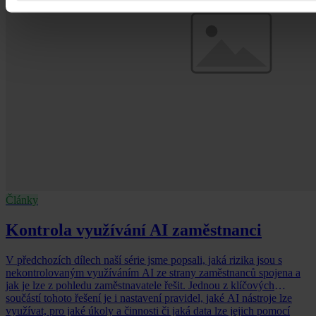
Články
Kontrola využívání AI zaměstnanci
V předchozích dílech naší série jsme popsali, jaká rizika jsou s
nekontrolovaným využíváním AI ze strany zaměstnanců spojena a
jak je lze z pohledu zaměstnavatele řešit. Jednou z klíčových
součástí tohoto řešení je i nastavení pravidel, jaké AI nástroje lze
využívat, pro jaké úkoly a činnosti či jaká data lze jejich pomocí