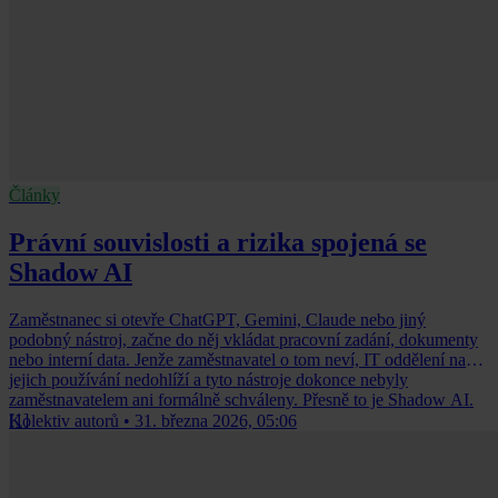
Články
Právní souvislosti a rizika spojená se
Shadow AI
Zaměstnanec si otevře ChatGPT, Gemini, Claude nebo jiný
podobný nástroj, začne do něj vkládat pracovní zadání, dokumenty
nebo interní data. Jenže zaměstnavatel o tom neví, IT oddělení na
jejich používání nedohlíží a tyto nástroje dokonce nebyly
zaměstnavatelem ani formálně schváleny. Přesně to je Shadow AI.
[1]
Kolektiv autorů
•
31. března 2026, 05:06