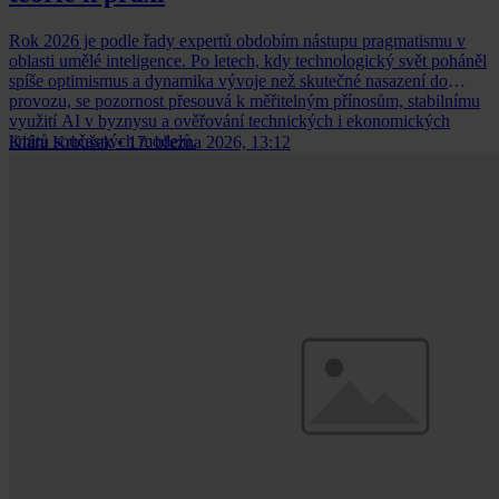
Rok 2026 je podle řady expertů obdobím nástupu pragmatismu v
oblasti umělé inteligence. Po letech, kdy technologický svět poháněl
spíše optimismus a dynamika vývoje než skutečné nasazení do
provozu, se pozornost přesouvá k měřitelným přínosům, stabilnímu
využití AI v byznysu a ověřování technických i ekonomických
limitů současných modelů.
Klára Krbušek
•
17. března 2026, 13:12