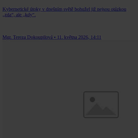
Kybernetické útoky v dnešním světě bohužel již nejsou otázkou
„zda“, ale „kdy“.
Mgr. Tereza Dokoupilová
•
11. května 2026, 14:11