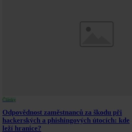
Články
Odpovědnost zaměstnanců za škodu při
hackerských a phishingových útocích: kde
leží hranice?