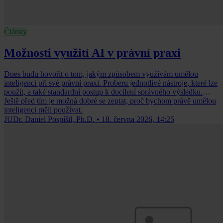
Články
Možnosti využití AI v právní praxi
Dnes budu hovořit o tom, jakým způsobem využívám umělou
inteligenci při své právní praxi. Proberu jednotlivé nástroje, které lze
použít, a také standardní postup k docílení správného výsledku.
Ještě před tím je možná dobré se zeptat, proč bychom právě umělou
inteligenci měli používat.
JUDr. Daniel Pospíšil, Ph.D.
•
18. června 2026, 14:25