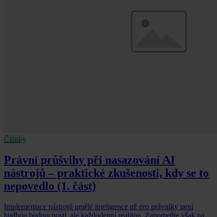
Články
Právní průšvihy při nasazování AI
nástrojů – praktické zkušenosti, kdy se to
nepovedlo (1. část)
Implementace nástrojů umělé inteligence už pro právníky není
hudbou budoucnosti, ale každodenní realitou. Zapomeňte však na