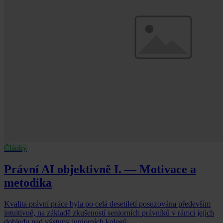
Články
Právní AI objektivně I. — Motivace a
metodika
Kvalita právní práce byla po celá desetiletí posuzována především
intuitivně, na základě zkušeností seniorních právníků v rámci jejich
dohledu nad výstupy juniorních kolegů.