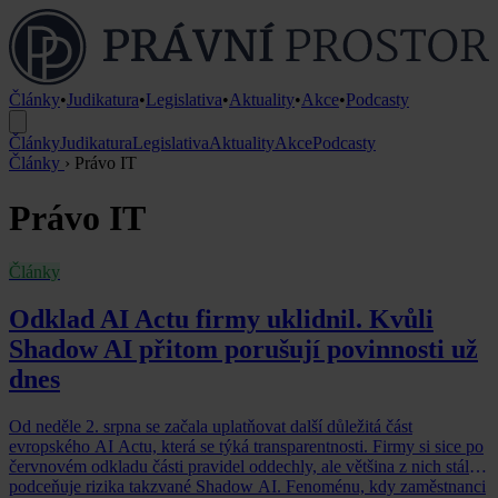
Články
•
Judikatura
•
Legislativa
•
Aktuality
•
Akce
•
Podcasty
Články
Judikatura
Legislativa
Aktuality
Akce
Podcasty
Články
›
Právo IT
Právo IT
Články
Odklad AI Actu firmy uklidnil. Kvůli
Shadow AI přitom porušují povinnosti už
dnes
Od neděle 2. srpna se začala uplatňovat další důležitá část
evropského AI Actu, která se týká transparentnosti. Firmy si sice po
červnovém odkladu části pravidel oddechly, ale většina z nich stále
podceňuje rizika takzvané Shadow AI. Fenoménu, kdy zaměstnanci