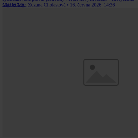
CODEXIS.
Mgr. et Mgr. Zuzana Cholastová
•
16. června 2026, 14:36