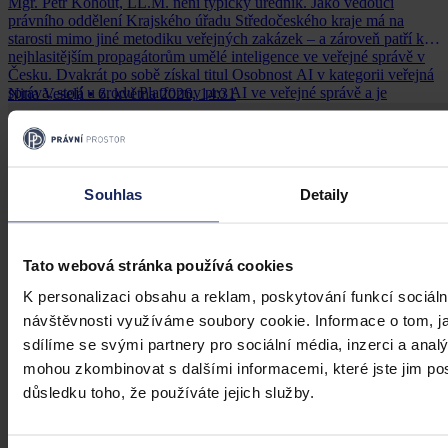
Mgr. Petr Kohout, LL.M. není typický úředník. Jako vedoucí
právního oddělení Krajského úřadu Středočeského kraje má na
starosti mimo jiné metodiku veřejných zakázek – a zároveň patří k
nejhlasitějším propagátorům umělé inteligence ve veřejné správě v
Česku. Dvakrát po sobě získal titul Osobnost AI v kategorii veřejná
správa, stojí u zrodu Platformy pro AI ve veřejné správě a je
Nina Veselá
•
6. května 2026, 14:31
spoluautorem e-booku Nástroje AI ve veřejné správě. Na Kongresu
Právní prostor 2026, který se konal 28.-29. dubna 2026, vystoupil s
příspěvkem „Umělá inteligence ve veřejných zakázkách".
Souhlas
Detaily
Tato webová stránka používá cookies
K personalizaci obsahu a reklam, poskytování funkcí sociáln
návštěvnosti využíváme soubory cookie. Informace o tom, j
sdílíme se svými partnery pro sociální média, inzerci a analý
mohou zkombinovat s dalšími informacemi, které jste jim posk
důsledku toho, že používáte jejich služby.