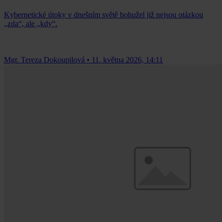
Kybernetické útoky v dnešním světě bohužel již nejsou otázkou
„zda“, ale „kdy“.
Mgr. Tereza Dokoupilová
•
11. května 2026, 14:11