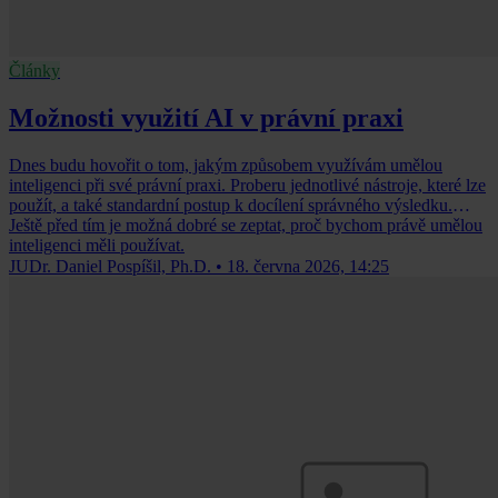
Články
Možnosti využití AI v právní praxi
Dnes budu hovořit o tom, jakým způsobem využívám umělou
inteligenci při své právní praxi. Proberu jednotlivé nástroje, které lze
použít, a také standardní postup k docílení správného výsledku.
Ještě před tím je možná dobré se zeptat, proč bychom právě umělou
inteligenci měli používat.
JUDr. Daniel Pospíšil, Ph.D.
•
18. června 2026, 14:25