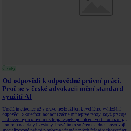
Články
Od odpovědi k odpovědné právní práci.
Proč se v české advokacii mění standard
využití AI
Umělá inteligence už v právu neslouží jen k rychlému vyhledání
odpovědi. Skutečnou hodnotu začne mít teprve tehdy, když pracuje
nad ověřenými právními zdroji, respektuje mlčenlivost a umožňuje
kontrolu nad daty i výstupy. Právě tímto směrem se dnes posouvají i
specializované právní platformy včetně nových řešení v ekosystému