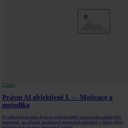
Články
Právní AI objektivně I. — Motivace a
metodika
Kvalita právní práce byla po celá desetiletí posuzována především
intuitivně, na základě zkušeností seniorních právníků v rámci jejich
dohledu nad výstupy juniorních kolegů.