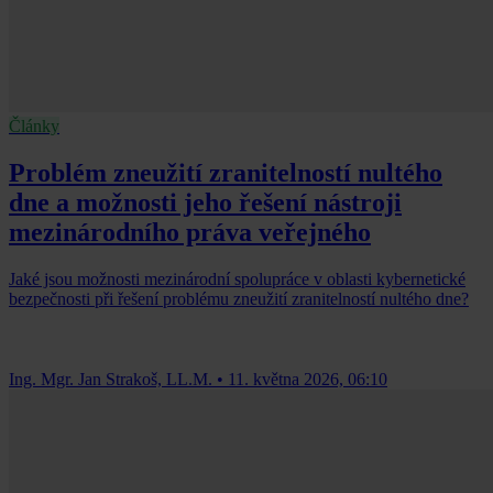
Články
Problém zneužití zranitelností nultého
dne a možnosti jeho řešení nástroji
mezinárodního práva veřejného
Jaké jsou možnosti mezinárodní spolupráce v oblasti kybernetické
bezpečnosti při řešení problému zneužití zranitelností nultého dne?
Ing. Mgr. Jan Strakoš, LL.M.
•
11. května 2026, 06:10