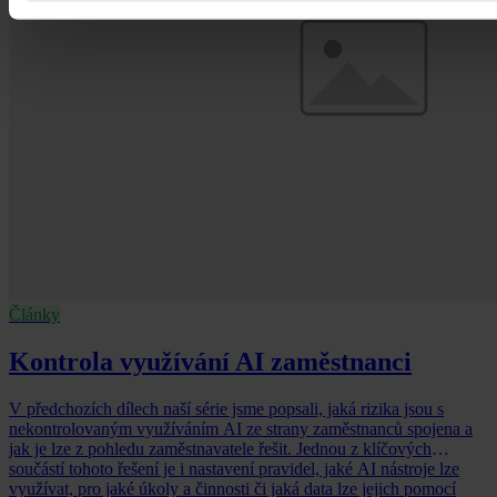
Články
Kontrola využívání AI zaměstnanci
V předchozích dílech naší série jsme popsali, jaká rizika jsou s
nekontrolovaným využíváním AI ze strany zaměstnanců spojena a
jak je lze z pohledu zaměstnavatele řešit. Jednou z klíčových
součástí tohoto řešení je i nastavení pravidel, jaké AI nástroje lze
využívat, pro jaké úkoly a činnosti či jaká data lze jejich pomocí