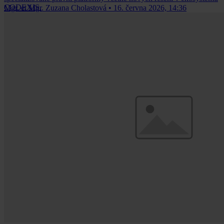
CODEXIS.
Mgr. et Mgr. Zuzana Cholastová
•
16. června 2026, 14:36