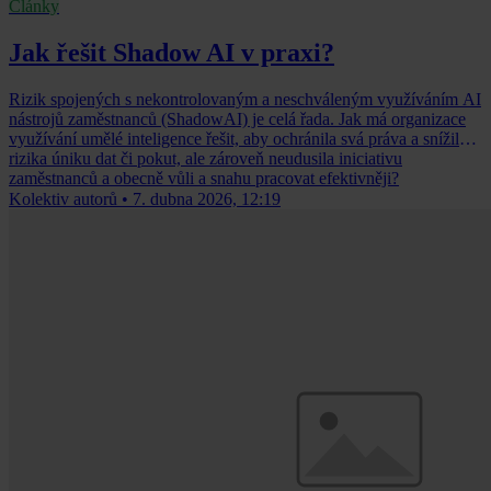
Články
Jak řešit Shadow AI v praxi?
Rizik spojených s nekontrolovaným a neschváleným využíváním AI
nástrojů zaměstnanců (ShadowAI) je celá řada. Jak má organizace
využívání umělé inteligence řešit, aby ochránila svá práva a snížila
rizika úniku dat či pokut, ale zároveň neudusila iniciativu
zaměstnanců a obecně vůli a snahu pracovat efektivněji?
Kolektiv autorů
•
7. dubna 2026, 12:19