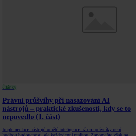
Články
Právní průšvihy při nasazování AI
nástrojů – praktické zkušenosti, kdy se to
nepovedlo (1. část)
Implementace nástrojů umělé inteligence už pro právníky není
hudbou budoucnosti, ale každodenní realitou. Zapomeňte však na