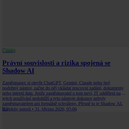
Články
Právní souvislosti a rizika spojená se
Shadow AI
Zaměstnanec si otevře ChatGPT, Gemini, Claude nebo jiný
podobný nástroj, začne do něj vkládat pracovní zadání, dokumenty
nebo interní data. Jenže zaměstnavatel o tom neví, IT oddělení na
jejich používání nedohlíží a tyto nástroje dokonce nebyly
zaměstnavatelem ani formálně schváleny. Přesně to je Shadow AI.
[1]
Kolektiv autorů
•
31. března 2026, 05:06