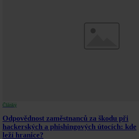
Články
Odpovědnost zaměstnanců za škodu při
hackerských a phishingových útocích: kde
leží hranice?