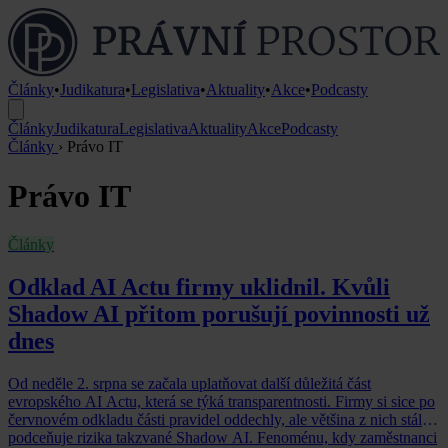
Články
•
Judikatura
•
Legislativa
•
Aktuality
•
Akce
•
Podcasty
Články
Judikatura
Legislativa
Aktuality
Akce
Podcasty
Články
›
Právo IT
Právo IT
Články
Odklad AI Actu firmy uklidnil. Kvůli
Shadow AI přitom porušují povinnosti už
dnes
Od neděle 2. srpna se začala uplatňovat další důležitá část
evropského AI Actu, která se týká transparentnosti. Firmy si sice po
červnovém odkladu části pravidel oddechly, ale většina z nich stále
podceňuje rizika takzvané Shadow AI. Fenoménu, kdy zaměstnanci