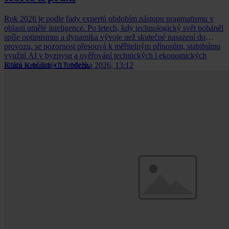
Rok 2026 je podle řady expertů obdobím nástupu pragmatismu v
oblasti umělé inteligence. Po letech, kdy technologický svět poháněl
spíše optimismus a dynamika vývoje než skutečné nasazení do
provozu, se pozornost přesouvá k měřitelným přínosům, stabilnímu
využití AI v byznysu a ověřování technických i ekonomických
limitů současných modelů.
Klára Krbušek
•
17. března 2026, 13:12