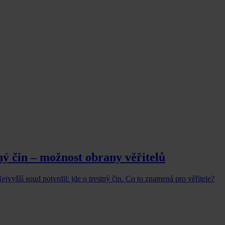
ný čin – možnost obrany věřitelů
jvyšší soud potvrdil: jde o trestný čin. Co to znamená pro věřitele?