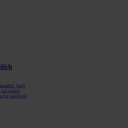
nších
kamžitě. Stačí
stal nástroj
ečně potřebují.