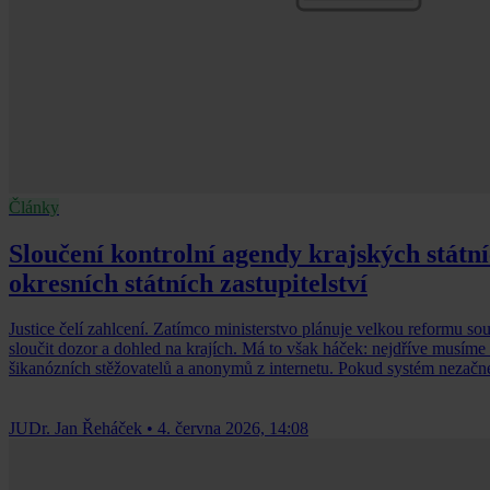
Články
Sloučení kontrolní agendy krajských státní
okresních státních zastupitelství
Justice čelí zahlcení. Zatímco ministerstvo plánuje velkou reformu so
sloučit dozor a dohled na krajích. Má to však háček: nejdříve musíme u
šikanózních stěžovatelů a anonymů z internetu. Pokud systém nezačne p
JUDr. Jan Řeháček
•
4. června 2026, 14:08