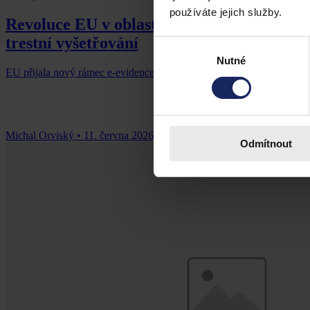
používáte jejich služby.
Revoluce EU v oblasti elektronických důk
trestní vyšetřování
Výběr
Nutné
souhlasu
EU přijala nový rámec e-evidence, který umožní úřadům získávat ele
Michal Orviský
•
11. června 2026, 06:18
Odmítnout