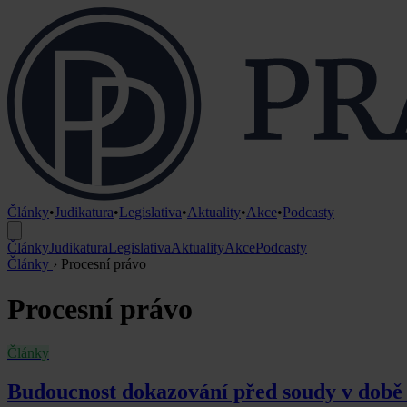
Články
•
Judikatura
•
Legislativa
•
Aktuality
•
Akce
•
Podcasty
Články
Judikatura
Legislativa
Aktuality
Akce
Podcasty
Články
›
Procesní právo
Procesní právo
Články
Budoucnost dokazování před soudy v době