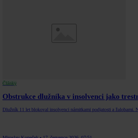
Články
Obstrukce dlužníka v insolvenci jako trest
Dlužník 11 let blokoval insolvenci námitkami podjatosti a žalobami. Ne
Miroslav Kopeček
•
17. července 2026, 07:51