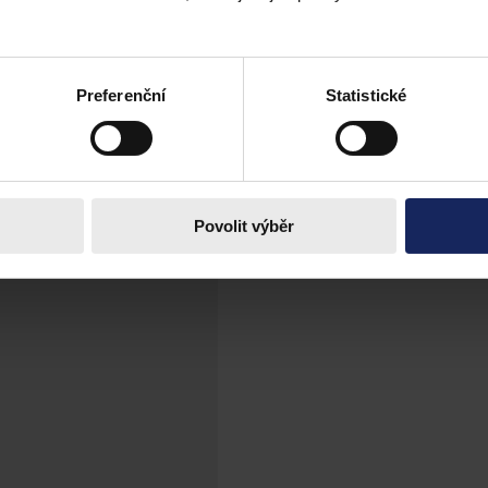
azů: Co nová pravidla znamenají pro přeshr
Preferenční
Statistické
ktronické důkazy přímo od technologických společností.
Povolit výběr