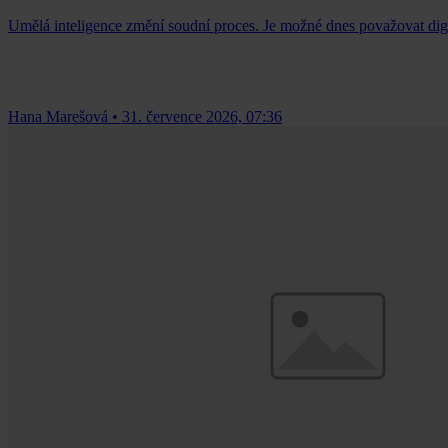
Umělá inteligence změní soudní proces. Je možné dnes považovat dig
Hana Marešová
•
31. července 2026, 07:36