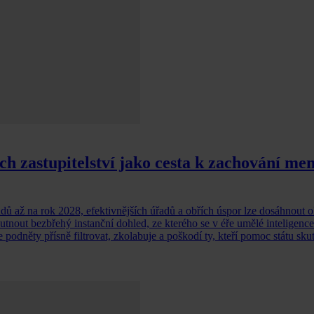
ch zastupitelství jako cesta k zachování me
udů až na rok 2028, efektivnějších úřadů a obřích úspor lze dosáhnout o
tnout bezbřehý instanční dohled, ze kterého se v éře umělé inteligence 
odněty přísně filtrovat, zkolabuje a poškodí ty, kteří pomoc státu skut