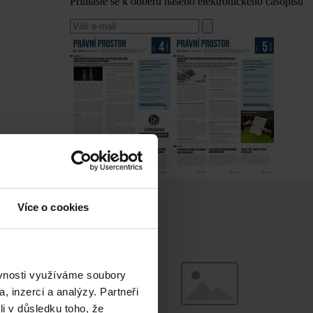
Přihlaste se k odběru našeho elektronického časopisu
Více o cookies
ěvnosti využíváme soubory
, inzerci a analýzy. Partneři
li v důsledku toho, že