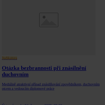
Judikatura
Otázka bezbrannosti při znásilnění
duchovním
Mediálně atraktivní případ znásilňování zpovědníkem, duchovním
otcem a vedoucím diplomové práce