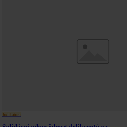
Judikatura
Solidární odpovědnost delikventů za