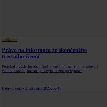
Judikatura
Právo na informace ze skončeného
trestního řízení
Protokol o výslechu obviněného není "informace o rozhodovací
činnosti soudů", kterou by nebylo možno poskytnout
Ústavní soud
•
3. července 2025, 06:16