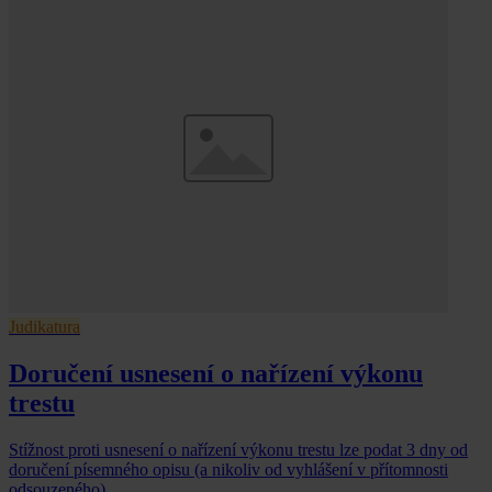
Judikatura
Doručení usnesení o nařízení výkonu
trestu
Stížnost proti usnesení o nařízení výkonu trestu lze podat 3 dny od
doručení písemného opisu (a nikoliv od vyhlášení v přítomnosti
odsouzeného)