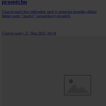
prospěchu
Ústavní soud chce odůvodnit, proč je zastavení trestního stíhání
blízké osoby "značný" nemajetkový prospěch
Ústavní soud
•
27. října 2025, 09:34