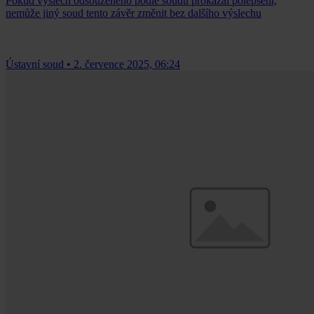
Pokud výslech odsouzeného podle soudu prokázal polepšení,
nemůže jiný soud tento závěr změnit bez dalšího výslechu
Ústavní soud
•
2. července 2025, 06:24