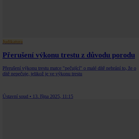
Judikatura
Přerušení výkonu trestu z důvodu porodu
Přerušení výkonu trestu matce "pečující" o malé dítě nebrání to, že o
dítě nepečuje, jelikož je ve výkonu trestu
Ústavní soud
•
13. října 2025, 11:15