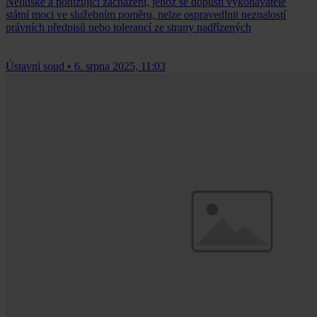
Nelidské a ponižující zacházení, jehož se dopustí vykonavatelé
státní moci ve služebním poměru, nelze ospravedlnit neznalostí
právních předpisů nebo tolerancí ze strany nadřízených
Ústavní soud
•
6. srpna 2025, 11:03