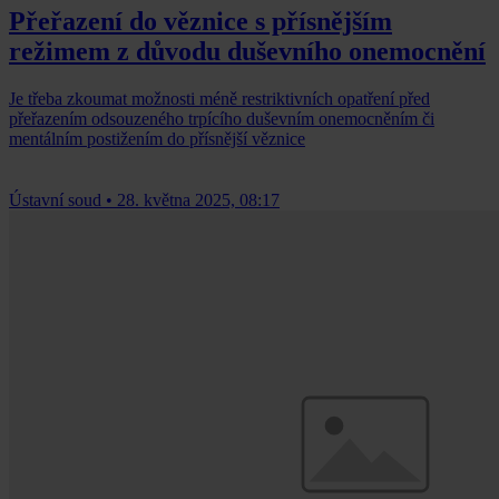
Přeřazení do věznice s přísnějším
režimem z důvodu duševního onemocnění
Je třeba zkoumat možnosti méně restriktivních opatření před
přeřazením odsouzeného trpícího duševním onemocněním či
mentálním postižením do přísnější věznice
Ústavní soud
•
28. května 2025, 08:17