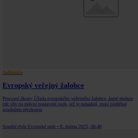
Judikatura
Evropský veřejný žalobce
Procesní úkony Úřadu evropského veřejného žalobce, které mohou
mít vliv na právní postavení osob, jež je napadají, musí podléhat
soudnímu přezkumu
Soudní dvůr Evropské unie
•
8. dubna 2025, 08:48