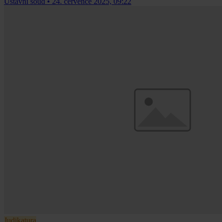
Ústavní soud
•
24. července 2025, 09:22
Judikatura