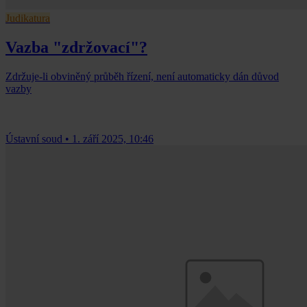
Judikatura
Vazba "zdržovací"?
Zdržuje-li obviněný průběh řízení, není automaticky dán důvod
vazby
Ústavní soud
•
1. září 2025, 10:46