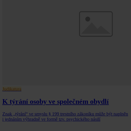
Judikatura
K týrání osoby ve společném obydlí
Znak „týrání“ ve smyslu § 199 trestního zákoníku může být naplněn
i jednáním výhradně ve formě tzv. psychického násilí