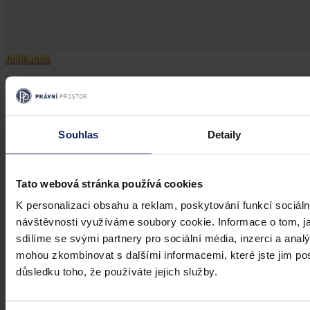
Judikatura
Vydání k trestnímu stíhání na Ukrajinu
Probíhající ozbrojený konflikt sám o sobě nevylučuje vydání k
trestnímu stíhání
Souhlas
Detaily
Ústavní soud
•
27. června 2025, 00:00
Tato webová stránka používá cookies
K personalizaci obsahu a reklam, poskytování funkcí sociáln
návštěvnosti využíváme soubory cookie. Informace o tom, j
sdílíme se svými partnery pro sociální média, inzerci a analý
mohou zkombinovat s dalšími informacemi, které jste jim posk
důsledku toho, že používáte jejich služby.