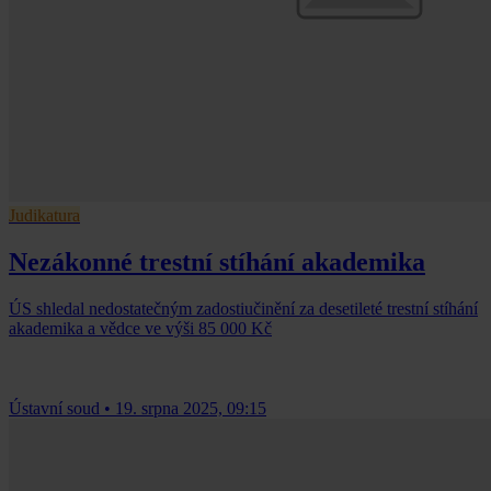
Judikatura
Nezákonné trestní stíhání akademika
ÚS shledal nedostatečným zadostiučinění za desetileté trestní stíhání
akademika a vědce ve výši 85 000 Kč
Ústavní soud
•
19. srpna 2025, 09:15