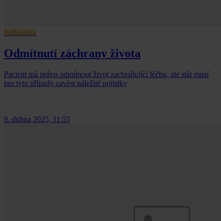
Judikatura
Odmítnutí záchrany života
Pacient má právo odmítnout život zachraňující léčbu, ale stát musí
pro tyto případy zavést náležité pojistky
9. dubna 2025, 11:55