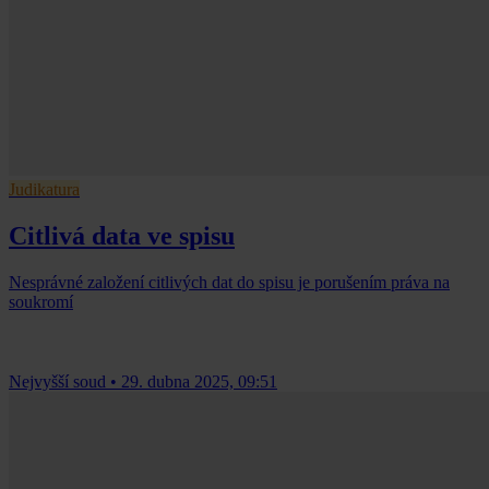
Judikatura
Citlivá data ve spisu
Nesprávné založení citlivých dat do spisu je porušením práva na
soukromí
Nejvyšší soud
•
29. dubna 2025, 09:51