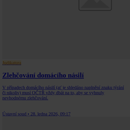
Judikatura
Zlehčování domácího násilí
V případech domácího násilí (ať je shledáno naplnění znaku týrání
či nikoliv) musí OČTŘ vždy dbát na to, aby se vyhnuly
nevhodnému zlehčování.
Ústavní soud
•
28. ledna 2026, 09:17