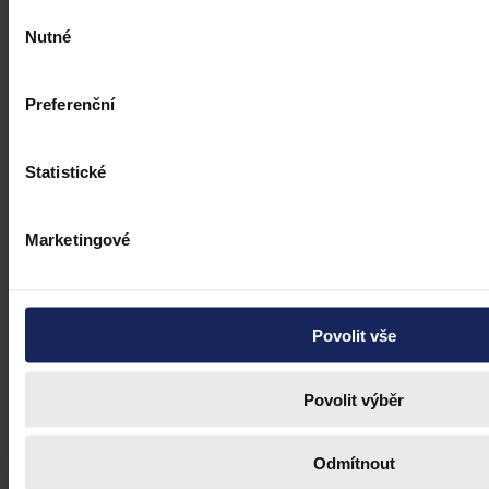
Výběr
Nutné
souhlasu
Preferenční
Statistické
Marketingové
Judikatura
Pozastavení auditorské činnosti
Povolit vše
Pro trestní stíhání za úmyslný trestný čin je třeba i nadále
pozastavovat činnost auditorských společnosti
Povolit výběr
Odmítnout
Ústavní soud
•
10. června 2025, 08:00