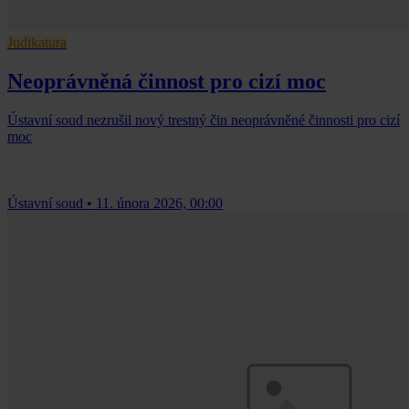
Judikatura
Neoprávněná činnost pro cizí moc
Ústavní soud nezrušil nový trestný čin neoprávněné činnosti pro cizí
moc
Ústavní soud
•
11. února 2026, 00:00