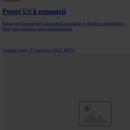
Postoj ÚS k eutanázii
Nastavení konkrétních parametrů eutanázie je úkolem zákonodárce,
který tuto možnost zatím kriminalizuje.
Ústavní soud
•
9. července 2025, 08:55