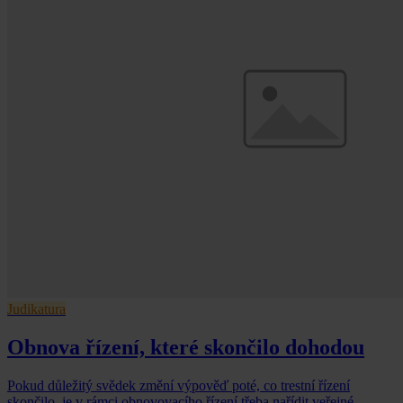
Judikatura
Obnova řízení, které skončilo dohodou
Pokud důležitý svědek změní výpověď poté, co trestní řízení
skončilo, je v rámci obnovovacího řízení třeba nařídit veřejné