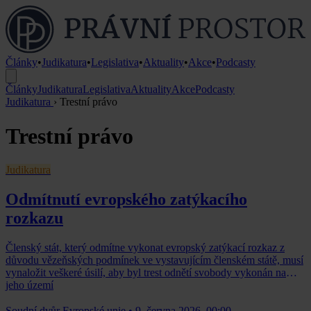
Články
•
Judikatura
•
Legislativa
•
Aktuality
•
Akce
•
Podcasty
Články
Judikatura
Legislativa
Aktuality
Akce
Podcasty
Judikatura
›
Trestní právo
Trestní právo
Judikatura
Odmítnutí evropského zatýkacího
rozkazu
Členský stát, který odmítne vykonat evropský zatýkací rozkaz z
důvodu vězeňských podmínek ve vystavujícím členském státě, musí
vynaložit veškeré úsilí, aby byl trest odnětí svobody vykonán na
jeho území
Soudní dvůr Evropské unie
•
9. června 2026, 00:00