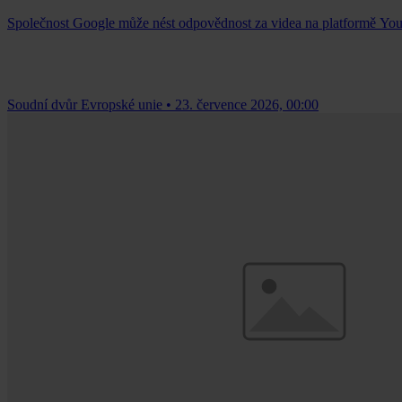
Společnost Google může nést odpovědnost za videa na platformě Yo
Soudní dvůr Evropské unie
•
23. července 2026, 00:00