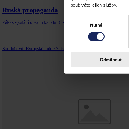
používáte jejich služby.
Ruská propaganda
Výběr
Zákaz vysílání obsahu kanálu Russia Today se vztahuje i na internetov
Nutné
souhlasu
Soudní dvůr Evropské unie
•
3. července 2026, 00:00
Odmítnout