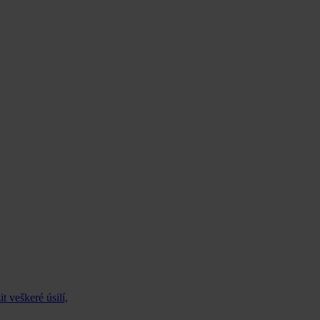
 veškeré úsilí,