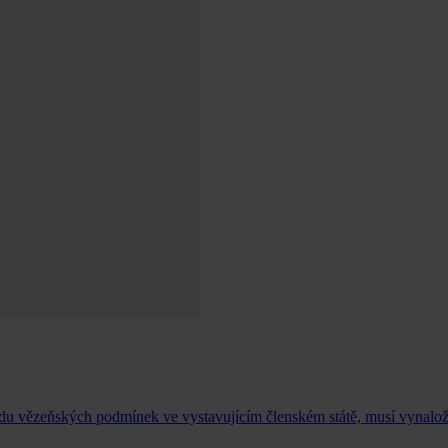
du vězeňských podmínek ve vystavujícím členském státě, musí vynaložit