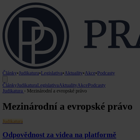
Články
•
Judikatura
•
Legislativa
•
Aktuality
•
Akce
•
Podcasty
Články
Judikatura
Legislativa
Aktuality
Akce
Podcasty
Judikatura
›
Mezinárodní a evropské právo
Mezinárodní a evropské právo
Judikatura
Odpovědnost za videa na platformě