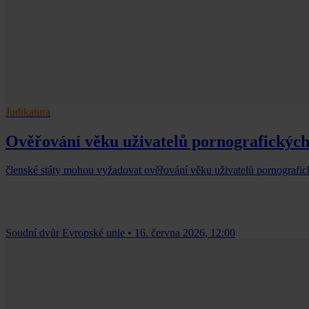
Judikatura
Ověřování věku uživatelů pornografickýc
členské státy mohou vyžadovat ověřování věku uživatelů pornografickýc
Soudní dvůr Evropské unie
•
16. června 2026, 12:00