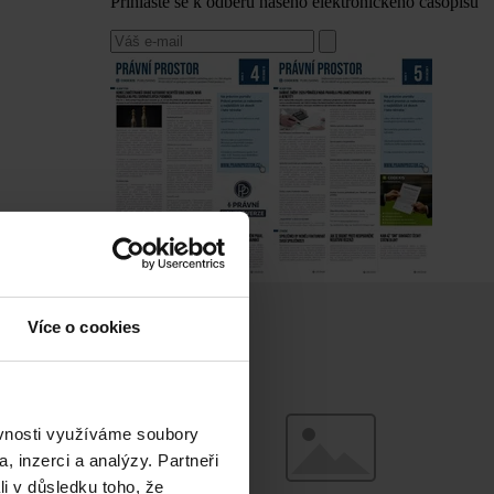
Přihlaste se k odběru našeho elektronického časopisu
Více o cookies
ěvnosti využíváme soubory
, inzerci a analýzy. Partneři
li v důsledku toho, že