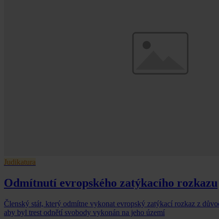
Judikatura
Odmítnutí evropského zatýkacího rozkazu
Členský stát, který odmítne vykonat evropský zatýkací rozkaz z důvo
aby byl trest odnětí svobody vykonán na jeho území