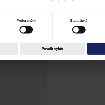
é stránky, které jsou veřejnosti volně přístupné
Preferenční
Statistické
Povolit výběr