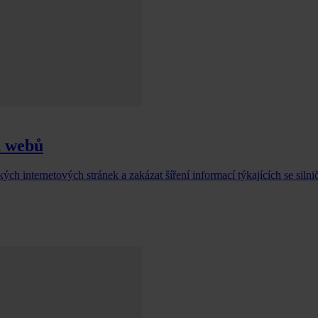
h webů
h internetových stránek a zakázat šíření informací týkajících se silni