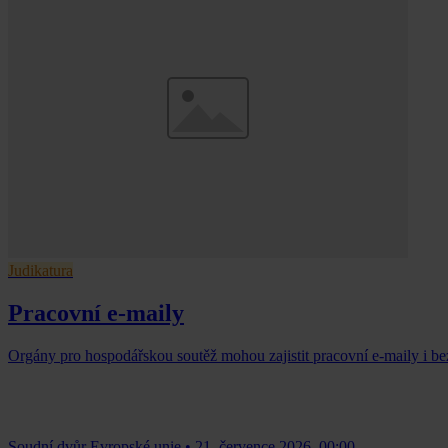
Judikatura
Pracovní e-maily
Orgány pro hospodářskou soutěž mohou zajistit pracovní e-maily i b
Soudní dvůr Evropské unie
•
21. července 2026, 00:00