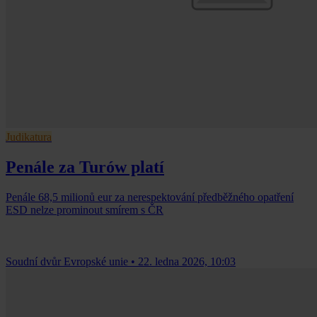
Judikatura
Penále za Turów platí
Penále 68,5 milionů eur za nerespektování předběžného opatření
ESD nelze prominout smírem s ČR
Soudní dvůr Evropské unie
•
22. ledna 2026, 10:03