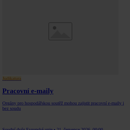
Judikatura
Pracovní e-maily
Orgány pro hospodářskou soutěž mohou zajistit pracovní e-maily i
bez soudu
Soudní dvůr Evropské unie
•
21. července 2026, 00:00