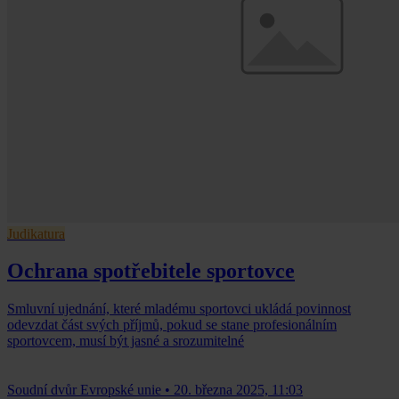
Judikatura
Ochrana spotřebitele sportovce
Smluvní ujednání, které mladému sportovci ukládá povinnost
odevzdat část svých příjmů, pokud se stane profesionálním
sportovcem, musí být jasné a srozumitelné
Soudní dvůr Evropské unie
•
20. března 2025, 11:03