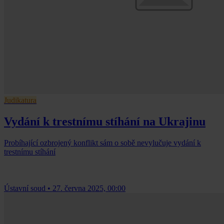
Judikatura
Vydání k trestnímu stíhání na Ukrajinu
Probíhající ozbrojený konflikt sám o sobě nevylučuje vydání k
trestnímu stíhání
Ústavní soud
•
27. června 2025, 00:00