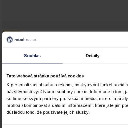
Judikatura
Falešný inzerát na sexuální služby
Souhlas
Detaily
Provozovatel on-line tržiště musí před zveřejněním inzerátů
identifikovat inzeráty obsahující citlivé údaje a ověřit, zda jde o
citlivé údaje inzerenta
Tato webová stránka používá cookies
Soudní dvůr Evropské unie
•
2. prosince 2025, 13:25
K personalizaci obsahu a reklam, poskytování funkcí sociáln
návštěvnosti využíváme soubory cookie. Informace o tom, j
sdílíme se svými partnery pro sociální média, inzerci a analý
mohou zkombinovat s dalšími informacemi, které jste jim posk
důsledku toho, že používáte jejich služby.