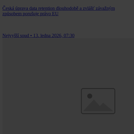
Česká úprava data retention dlouhodobě a zvlášť závažným
způsobem porušuje právo EU
Nejvyšší soud
•
13. ledna 2026, 07:30