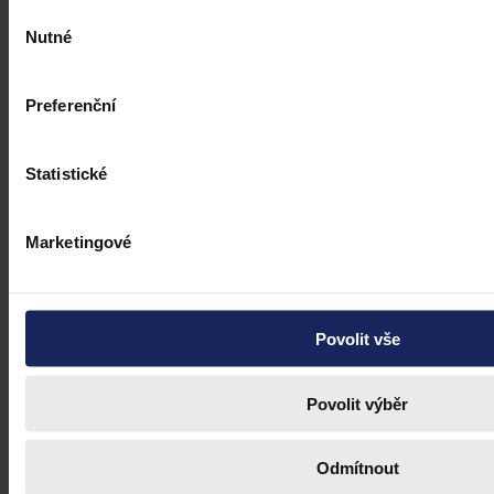
Výběr
Nutné
souhlasu
Preferenční
Statistické
Marketingové
Judikatura
Povolit vše
Uznávání homosexuálních manželství
Povolit výběr
Členský stát je povinen uznat manželství dvou občanů Unie
stejného pohlaví, které bylo legálně uzavřeno v jiném členském státě
Odmítnout