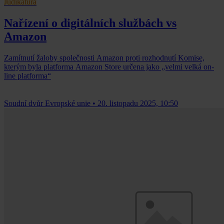
Judikatura
Nařízení o digitálních službách vs
Amazon
Zamítnutí žaloby společnosti Amazon proti rozhodnutí Komise,
kterým byla platforma Amazon Store určena jako „velmi velká on-
line platforma“
Soudní dvůr Evropské unie
•
20. listopadu 2025, 10:50