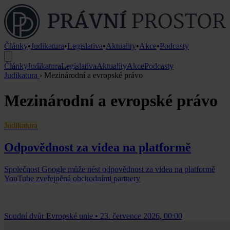
Články
•
Judikatura
•
Legislativa
•
Aktuality
•
Akce
•
Podcasty
Články
Judikatura
Legislativa
Aktuality
Akce
Podcasty
Judikatura
›
Mezinárodní a evropské právo
Mezinárodní a evropské právo
Judikatura
Odpovědnost za videa na platformě
Společnost Google může nést odpovědnost za videa na platformě
YouTube zveřejněná obchodními partnery
Soudní dvůr Evropské unie
•
23. července 2026, 00:00