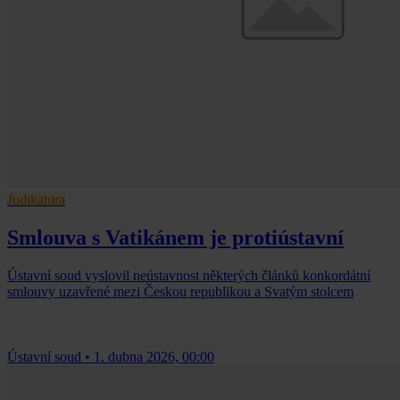
Judikatura
Smlouva s Vatikánem je protiústavní
Ústavní soud vyslovil neústavnost některých článků konkordátní
smlouvy uzavřené mezi Českou republikou a Svatým stolcem
Ústavní soud
•
1. dubna 2026, 00:00