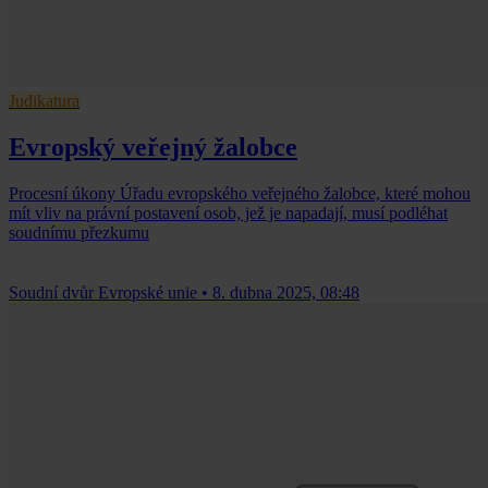
Judikatura
Evropský veřejný žalobce
Procesní úkony Úřadu evropského veřejného žalobce, které mohou
mít vliv na právní postavení osob, jež je napadají, musí podléhat
soudnímu přezkumu
Soudní dvůr Evropské unie
•
8. dubna 2025, 08:48