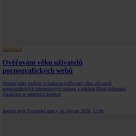
Judikatura
Ověřování věku uživatelů
pornografických webů
členské státy mohou vyžadovat ověřování věku uživatelů
pornografických internetových stránek a zakázat šíření informací
týkajících se silničních kontrol
Soudní dvůr Evropské unie
•
16. června 2026, 12:00