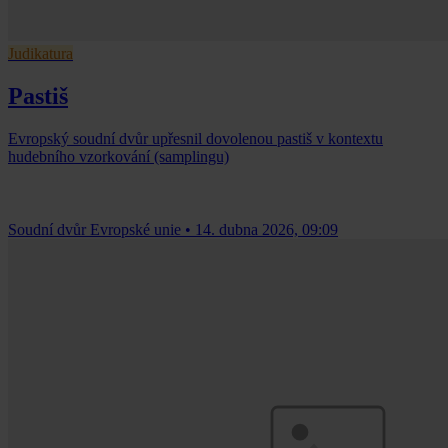
Judikatura
Pastiš
Evropský soudní dvůr upřesnil dovolenou pastiš v kontextu
hudebního vzorkování (samplingu)
Soudní dvůr Evropské unie
•
14. dubna 2026, 09:09