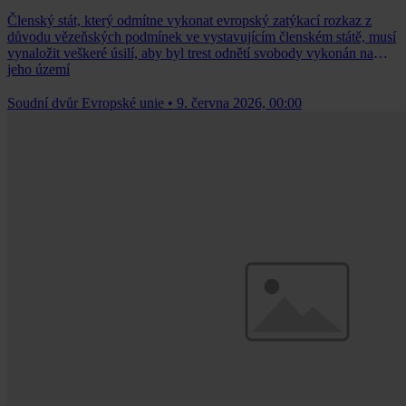
Členský stát, který odmítne vykonat evropský zatýkací rozkaz z
důvodu vězeňských podmínek ve vystavujícím členském státě, musí
vynaložit veškeré úsilí, aby byl trest odnětí svobody vykonán na
jeho území
Soudní dvůr Evropské unie
•
9. června 2026, 00:00