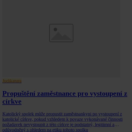
Judikatura
Propuštění zaměstnance pro vystoupení z
církve
Katolický spolek může propustit zaměstnankyni po vystoupení z
katolické církve, pokud vzhledem k povaze vykonávané činnosti
požadavek nevystoupit z této církve je podstatný, legitimní a
odůvodněný s ohledem na etiku tohoto spolku