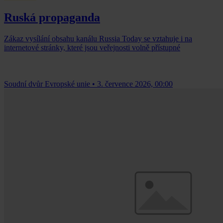
Ruská propaganda
Zákaz vysílání obsahu kanálu Russia Today se vztahuje i na
internetové stránky, které jsou veřejnosti volně přístupné
Soudní dvůr Evropské unie
•
3. července 2026, 00:00