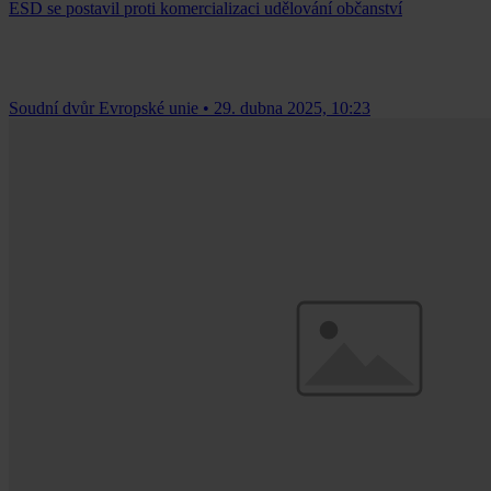
ESD se postavil proti komercializaci udělování občanství
Soudní dvůr Evropské unie
•
29. dubna 2025, 10:23