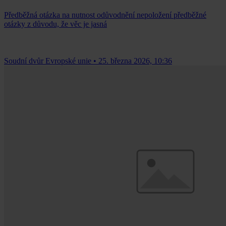
Předběžná otázka na nutnost odůvodnění nepoložení předběžné
otázky z důvodu, že věc je jasná
Soudní dvůr Evropské unie
•
25. března 2026, 10:36