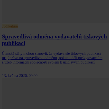
Judikatura
Spravedlivá odměna vydavatelů tiskových
publikací
Členské státy mohou stanovit, že vydavatelé tiskových publikací
mají právo na spravedlivou odměnu, pokud udělí poskytovatelům
služeb informační společnosti svolení k užití svých publikací
13. května 2026, 00:00