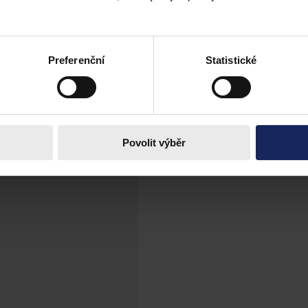
é stránky, které jsou veřejnosti volně přístupné
Preferenční
Statistické
Povolit výběr