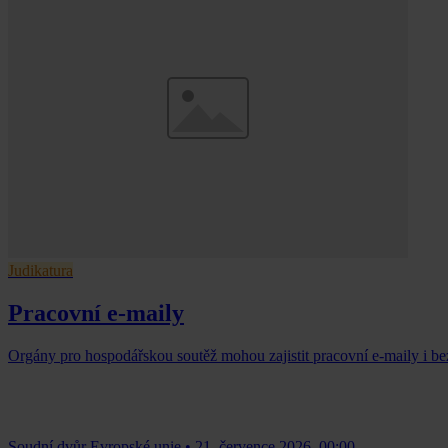
Judikatura
Pracovní e-maily
Orgány pro hospodářskou soutěž mohou zajistit pracovní e-maily i b
Soudní dvůr Evropské unie
•
21. července 2026, 00:00