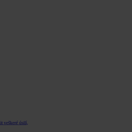
 veškeré úsilí,