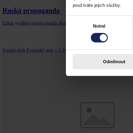
používáte jejich služby.
Ruská propaganda
Výběr
Zákaz vysílání obsahu kanálu Russia Today se vztahuje i na internetov
Nutné
souhlasu
Soudní dvůr Evropské unie
•
3. července 2026, 00:00
Odmítnout