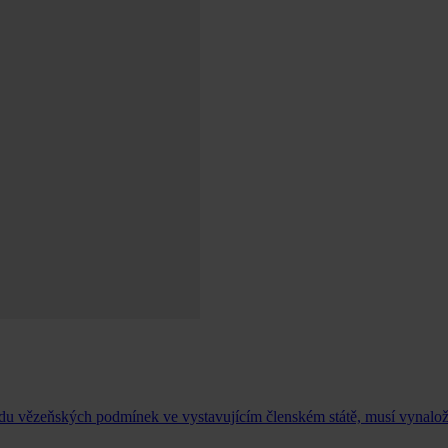
du vězeňských podmínek ve vystavujícím členském státě, musí vynaložit