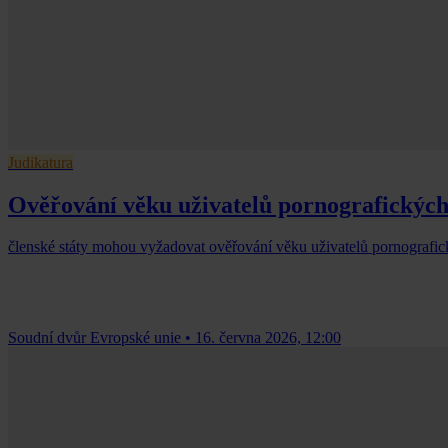
Judikatura
Ověřování věku uživatelů pornografickýc
členské státy mohou vyžadovat ověřování věku uživatelů pornografickýc
Soudní dvůr Evropské unie
•
16. června 2026, 12:00