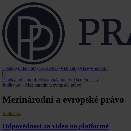
Články
•
Judikatura
•
Legislativa
•
Aktuality
•
Akce
•
Podcasty
Články
Judikatura
Legislativa
Aktuality
Akce
Podcasty
Judikatura
›
Mezinárodní a evropské právo
Mezinárodní a evropské právo
Judikatura
Odpovědnost za videa na platformě