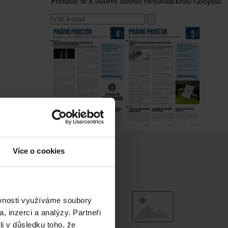
Přihlaste se k odběru našeho elektronického časopisu
Více o cookies
ěvnosti využíváme soubory
, inzerci a analýzy. Partneři
li v důsledku toho, že