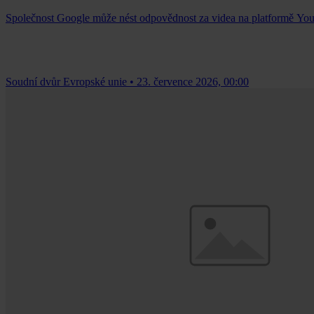
Společnost Google může nést odpovědnost za videa na platformě Yo
Soudní dvůr Evropské unie
•
23. července 2026, 00:00