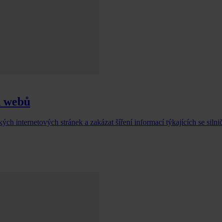
h webů
h internetových stránek a zakázat šíření informací týkajících se silni