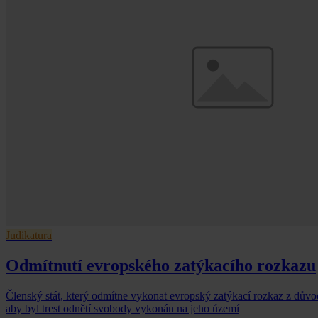
Judikatura
Odmítnutí evropského zatýkacího rozkazu
Členský stát, který odmítne vykonat evropský zatýkací rozkaz z důvo
aby byl trest odnětí svobody vykonán na jeho území