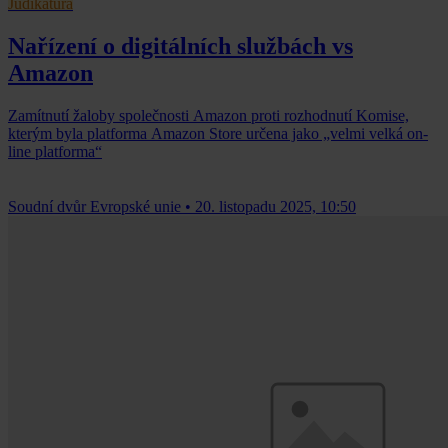
Judikatura
Nařízení o digitálních službách vs
Amazon
Zamítnutí žaloby společnosti Amazon proti rozhodnutí Komise,
kterým byla platforma Amazon Store určena jako „velmi velká on-
line platforma“
Soudní dvůr Evropské unie
•
20. listopadu 2025, 10:50