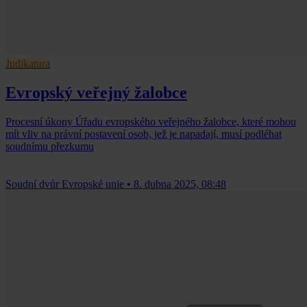
Judikatura
Evropský veřejný žalobce
Procesní úkony Úřadu evropského veřejného žalobce, které mohou
mít vliv na právní postavení osob, jež je napadají, musí podléhat
soudnímu přezkumu
Soudní dvůr Evropské unie
•
8. dubna 2025, 08:48