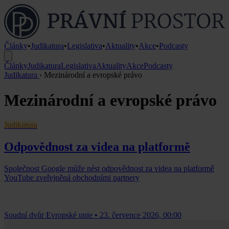
Články
•
Judikatura
•
Legislativa
•
Aktuality
•
Akce
•
Podcasty
Články
Judikatura
Legislativa
Aktuality
Akce
Podcasty
Judikatura
›
Mezinárodní a evropské právo
Mezinárodní a evropské právo
Judikatura
Odpovědnost za videa na platformě
Společnost Google může nést odpovědnost za videa na platformě
YouTube zveřejněná obchodními partnery
Soudní dvůr Evropské unie
•
23. července 2026, 00:00