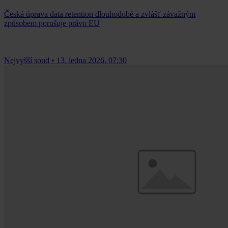
Česká úprava data retention dlouhodobě a zvlášť závažným
způsobem porušuje právo EU
Nejvyšší soud
•
13. ledna 2026, 07:30