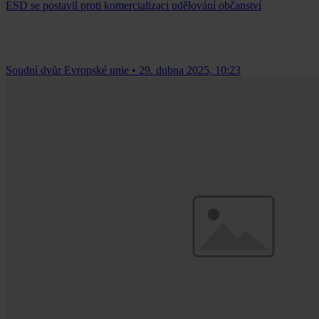
ESD se postavil proti komercializaci udělování občanství
Soudní dvůr Evropské unie
•
29. dubna 2025, 10:23