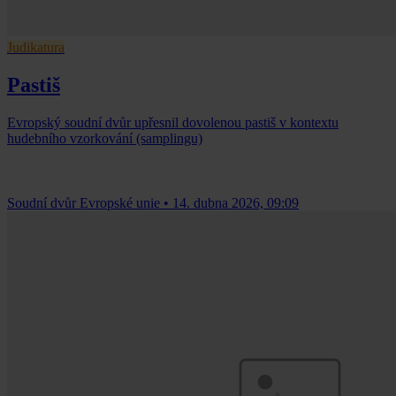
Judikatura
Pastiš
Evropský soudní dvůr upřesnil dovolenou pastiš v kontextu
hudebního vzorkování (samplingu)
Soudní dvůr Evropské unie
•
14. dubna 2026, 09:09