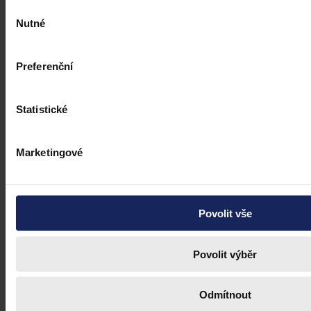
Výběr
Nutné
souhlasu
Preferenční
Statistické
Marketingové
Judikatura
Povolit vše
Uznávání homosexuálních manželství
Povolit výběr
Členský stát je povinen uznat manželství dvou občanů Unie
stejného pohlaví, které bylo legálně uzavřeno v jiném členském státě
Odmítnout