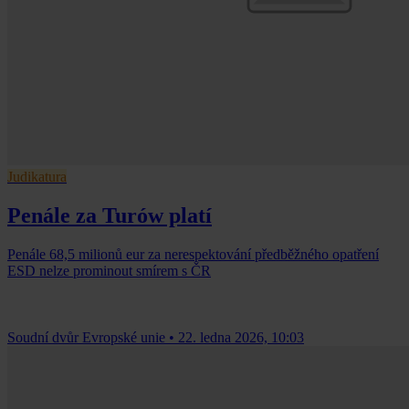
Judikatura
Penále za Turów platí
Penále 68,5 milionů eur za nerespektování předběžného opatření
ESD nelze prominout smírem s ČR
Soudní dvůr Evropské unie
•
22. ledna 2026, 10:03