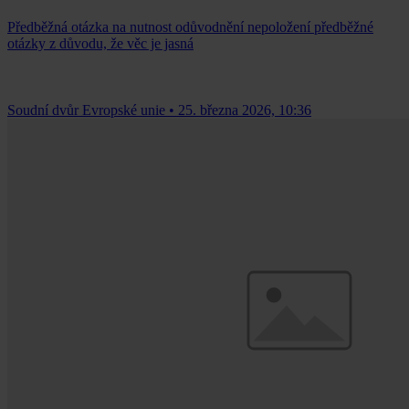
Předběžná otázka na nutnost odůvodnění nepoložení předběžné
otázky z důvodu, že věc je jasná
Soudní dvůr Evropské unie
•
25. března 2026, 10:36