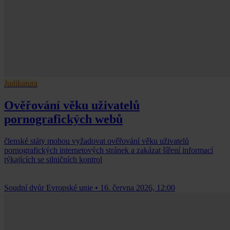
Judikatura
Ověřování věku uživatelů
pornografických webů
členské státy mohou vyžadovat ověřování věku uživatelů
pornografických internetových stránek a zakázat šíření informací
týkajících se silničních kontrol
Soudní dvůr Evropské unie
•
16. června 2026, 12:00