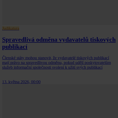
Judikatura
Spravedlivá odměna vydavatelů tiskových
publikací
Členské státy mohou stanovit, že vydavatelé tiskových publikací
mají právo na spravedlivou odměnu, pokud udělí poskytovatelům
služeb informační společnosti svolení k užití svých publikací
13. května 2026, 00:00