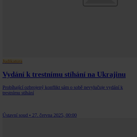
Judikatura
Vydání k trestnímu stíhání na Ukrajinu
Probíhající ozbrojený konflikt sám o sobě nevylučuje vydání k
trestnímu stíhání
Ústavní soud
•
27. června 2025, 00:00