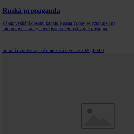
Ruská propaganda
Zákaz vysílání obsahu kanálu Russia Today se vztahuje i na
internetové stránky, které jsou veřejnosti volně přístupné
Soudní dvůr Evropské unie
•
3. července 2026, 00:00