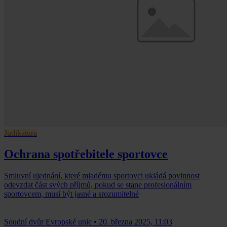
Judikatura
Ochrana spotřebitele sportovce
Smluvní ujednání, které mladému sportovci ukládá povinnost
odevzdat část svých příjmů, pokud se stane profesionálním
sportovcem, musí být jasné a srozumitelné
Soudní dvůr Evropské unie
•
20. března 2025, 11:03