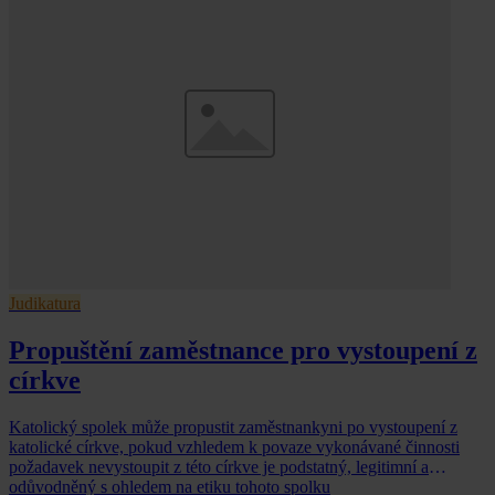
Judikatura
Propuštění zaměstnance pro vystoupení z
církve
Katolický spolek může propustit zaměstnankyni po vystoupení z
katolické církve, pokud vzhledem k povaze vykonávané činnosti
požadavek nevystoupit z této církve je podstatný, legitimní a
odůvodněný s ohledem na etiku tohoto spolku