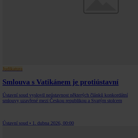
Judikatura
Smlouva s Vatikánem je protiústavní
Ústavní soud vyslovil neústavnost některých článků konkordátní
smlouvy uzavřené mezi Českou republikou a Svatým stolcem
Ústavní soud
•
1. dubna 2026, 00:00