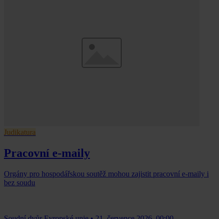
Judikatura
Pracovní e-maily
Orgány pro hospodářskou soutěž mohou zajistit pracovní e-maily i
bez soudu
Soudní dvůr Evropské unie
•
21. července 2026, 00:00