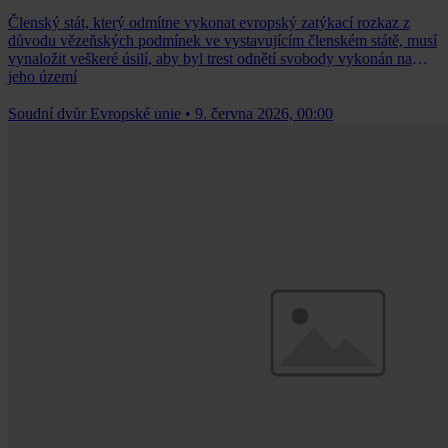
Členský stát, který odmítne vykonat evropský zatýkací rozkaz z
důvodu vězeňských podmínek ve vystavujícím členském státě, musí
vynaložit veškeré úsilí, aby byl trest odnětí svobody vykonán na
jeho území
Soudní dvůr Evropské unie
•
9. června 2026, 00:00