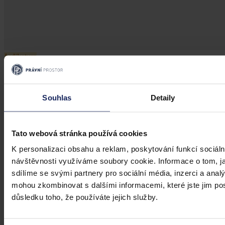
Judikatura
Falešný inzerát na sexuální služby
Souhlas
Detaily
Provozovatel on-line tržiště musí před zveřejněním inzerátů
identifikovat inzeráty obsahující citlivé údaje a ověřit, zda jde o
citlivé údaje inzerenta
Tato webová stránka používá cookies
Soudní dvůr Evropské unie
•
2. prosince 2025, 13:25
K personalizaci obsahu a reklam, poskytování funkcí sociáln
návštěvnosti využíváme soubory cookie. Informace o tom, j
sdílíme se svými partnery pro sociální média, inzerci a analý
mohou zkombinovat s dalšími informacemi, které jste jim posk
důsledku toho, že používáte jejich služby.