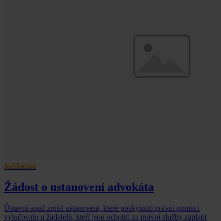
Judikatura
Žádost o ustanovení advokáta
Ústavní soud zrušil ustanovení, které poskytnutí právní pomoci
vylučovalo u žadatelů, kteří jsou ochotni za právní služby zaplatit