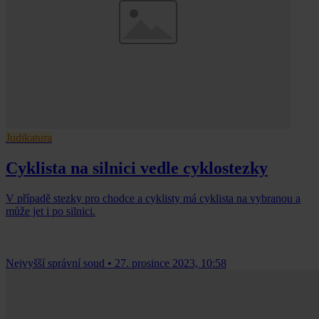
Judikatura
Cyklista na silnici vedle cyklostezky
V případě stezky pro chodce a cyklisty má cyklista na vybranou a
může jet i po silnici.
Nejvyšší správní soud
•
27. prosince 2023, 10:58