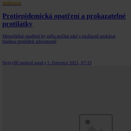
Judikatura
Protiepidemická opatření a prokazatelné
protilátky
Mimořádná opatření by měla počítat také s možností prokázat
hladinu protilátek laboratorně
Nejvyšší správní soud
•
1. července 2021, 07:33