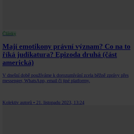
Články
Mají emotikony právní význam? Co na to
říká judikatura? Epizoda druhá (část
americká)
V dnešní době používáme k dorozumívání zcela běžně zprávy přes
messenger, WhatsApp, email či jiné platformy.
Kolektiv autorů
•
21. listopadu 2023, 13:24