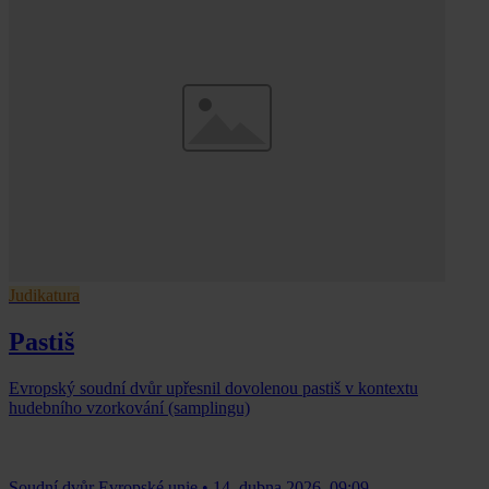
Judikatura
Pastiš
Evropský soudní dvůr upřesnil dovolenou pastiš v kontextu
hudebního vzorkování (samplingu)
Soudní dvůr Evropské unie
•
14. dubna 2026, 09:09