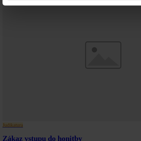
Judikatura
Zákaz vstupu do honitby