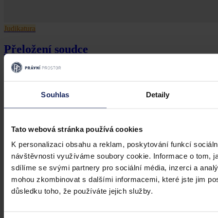
Judikatura
Přeložení soudce
Předseda soudu může přeložit soudce na jinou agendu i bez jeho
souhlasu
Souhlas
Detaily
Nejvyšší správní soud
•
27. května 2022, 08:13
Tato webová stránka používá cookies
K personalizaci obsahu a reklam, poskytování funkcí sociáln
návštěvnosti využíváme soubory cookie. Informace o tom, j
sdílíme se svými partnery pro sociální média, inzerci a analý
mohou zkombinovat s dalšími informacemi, které jste jim posk
důsledku toho, že používáte jejich služby.