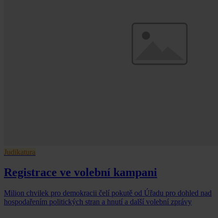
Judikatura
Registrace ve volební kampani
Milion chvilek pro demokracii čelí pokutě od Úřadu pro dohled nad
hospodařením politických stran a hnutí a další volební zprávy