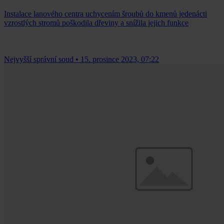
Instalace lanového centra uchycením šroubů do kmenů jedenácti
vzrostlých stromů poškodila dřeviny a snížila jejich funkce
Nejvyšší správní soud
•
15. prosince 2023, 07:22