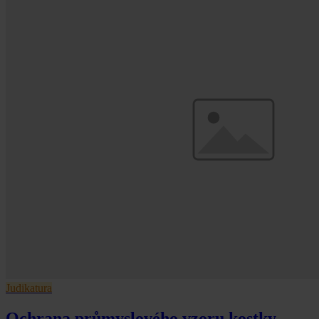
Judikatura
Ochrana průmyslového vzoru kostky