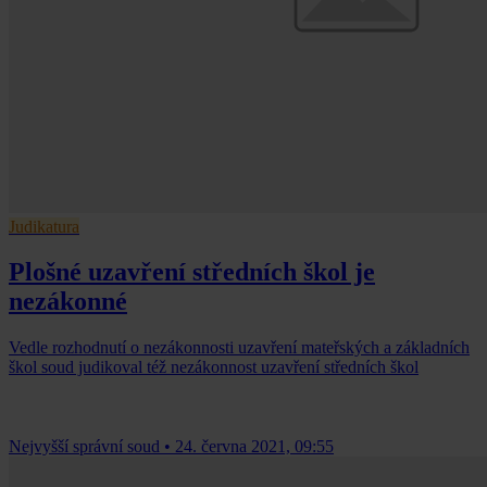
Judikatura
Plošné uzavření středních škol je
nezákonné
Vedle rozhodnutí o nezákonnosti uzavření mateřských a základních
škol soud judikoval též nezákonnost uzavření středních škol
Nejvyšší správní soud
•
24. června 2021, 09:55