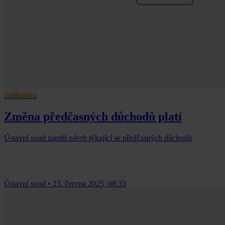
Judikatura
Změna předčasných důchodů platí
Ústavní soud zamítl návrh týkající se předčasných důchodů
Ústavní soud
•
23. června 2025, 08:33