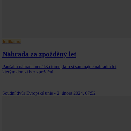
Judikatura
Náhrada za zpožděný let
Paušální náhrada nenáleží tomu, kdo si sám najde náhradní let,
kterým dorazí bez zpoždění
Soudní dvůr Evropské unie
•
2. února 2024, 07:52