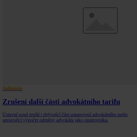
Judikatura
Zrušení další části advokátního tarifu
Ústavní soud zrušil i zbývající část ustanovení advokátního tarifu
upravující výpočet odměny advokáta jako opatrovníka.