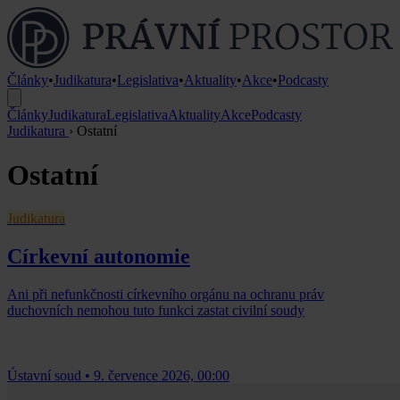
Články
•
Judikatura
•
Legislativa
•
Aktuality
•
Akce
•
Podcasty
Články
Judikatura
Legislativa
Aktuality
Akce
Podcasty
Judikatura
›
Ostatní
Ostatní
Judikatura
Církevní autonomie
Ani při nefunkčnosti církevního orgánu na ochranu práv
duchovních nemohou tuto funkci zastat civilní soudy
Ústavní soud
•
9. července 2026, 00:00