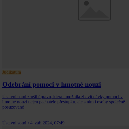
Judikatura
Odebrání pomoci v hmotné nouzi
Ústavní soud zrušil úpravu, která umožnila zbavit dávky pomoci v
hmotné nouzi nejen pachatele přestupku, ale s ním i osoby společně
posuzované
Ústavní soud
•
4. září 2024, 07:49