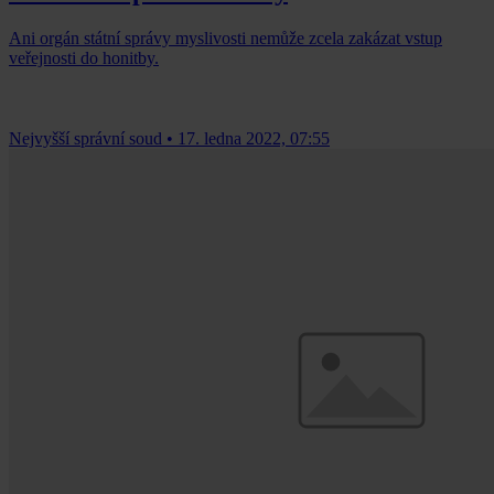
Ani orgán státní správy myslivosti nemůže zcela zakázat vstup
veřejnosti do honitby.
Nejvyšší správní soud
•
17. ledna 2022, 07:55