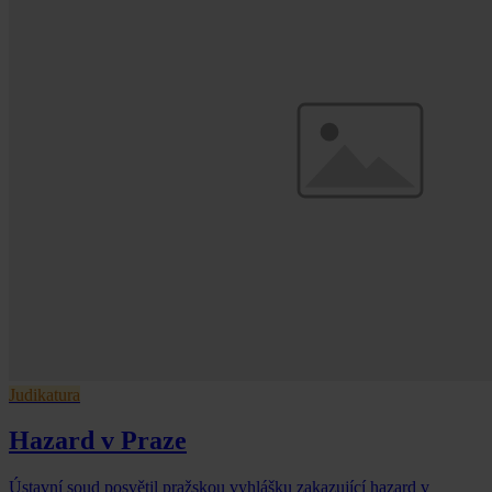
Judikatura
Hazard v Praze
Ústavní soud posvětil pražskou vyhlášku zakazující hazard v