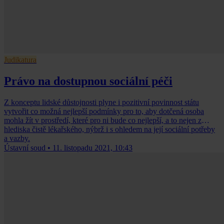
Judikatura
Právo na dostupnou sociální péči
Z konceptu lidské důstojnosti plyne i pozitivní povinnost státu
vytvořit co možná nejlepší podmínky pro to, aby dotčená osoba
mohla žít v prostředí, které pro ni bude co nejlepší, a to nejen z
hlediska čistě lékařského, nýbrž i s ohledem na její sociální potřeby
a vazby.
Ústavní soud
•
11. listopadu 2021, 10:43