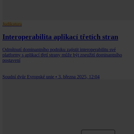
Judikatura
Interoperabilita aplikací třetích stran
Odmítnutí dominantního podniku zajistit interoperabilitu své
platformy s aplikací třetí strany může být zneužití dominantního
postavení
Soudní dvůr Evropské unie
•
3. března 2025, 12:04