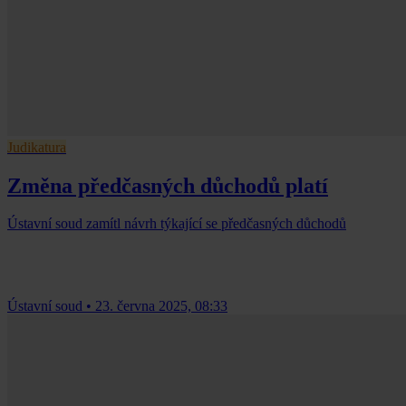
Judikatura
Změna předčasných důchodů platí
Ústavní soud zamítl návrh týkající se předčasných důchodů
Ústavní soud
•
23. června 2025, 08:33