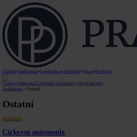
Články
•
Judikatura
•
Legislativa
•
Aktuality
•
Akce
•
Podcasty
Články
Judikatura
Legislativa
Aktuality
Akce
Podcasty
Judikatura
›
Ostatní
Ostatní
Judikatura
Církevní autonomie