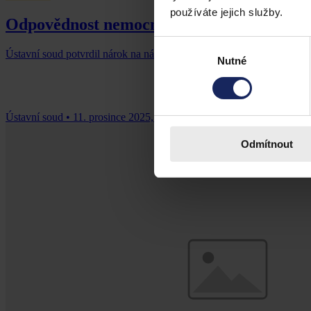
používáte jejich služby.
Odpovědnost nemocnice za sebevražedný 
Výběr
Ústavní soud potvrdil nárok na náhradu újmy, kterou si pacientka zp
Nutné
souhlasu
Ústavní soud
•
11. prosince 2025, 09:45
Odmítnout