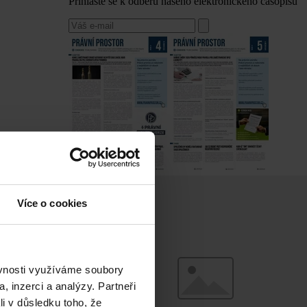
Přihlaste se k odběru našeho elektronického časopisu
Více o cookies
ěvnosti využíváme soubory
, inzerci a analýzy. Partneři
li v důsledku toho, že