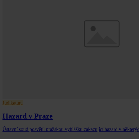
Judikatura
Hazard v Praze
Ústavní soud posvětil pražskou vyhlášku zakazující hazard v některý