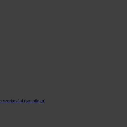
o vzorkování (samplingu)