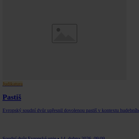
Judikatura
Pastiš
Evropský soudní dvůr upřesnil dovolenou pastiš v kontextu hudebníh
Soudní dvůr Evropské unie
•
14. dubna 2026, 09:09