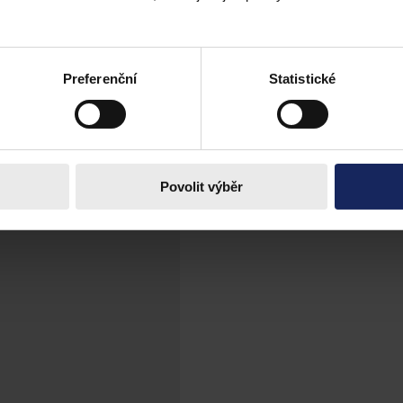
pokus
ůsobila pokusem o sebevraždu
Preferenční
Statistické
Povolit výběr