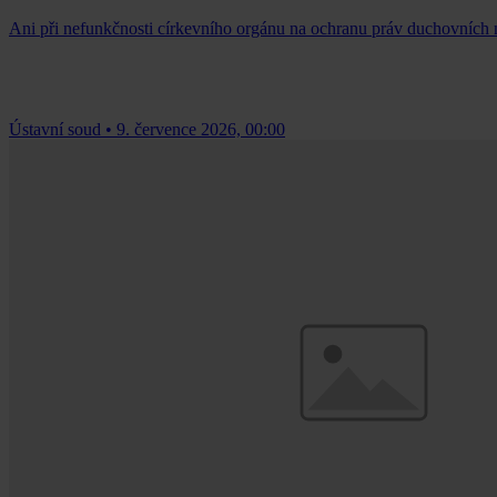
Ani při nefunkčnosti církevního orgánu na ochranu práv duchovních n
Ústavní soud
•
9. července 2026, 00:00