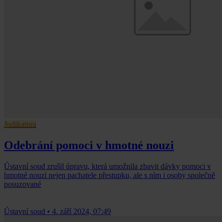
Judikatura
Odebrání pomoci v hmotné nouzi
Ústavní soud zrušil úpravu, která umožnila zbavit dávky pomoci v
hmotné nouzi nejen pachatele přestupku, ale s ním i osoby společně
posuzované
Ústavní soud
•
4. září 2024, 07:49