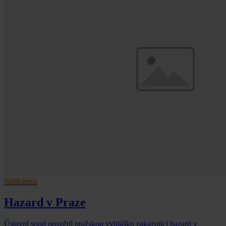
Judikatura
Hazard v Praze
Ústavní soud posvětil pražskou vyhlášku zakazující hazard v