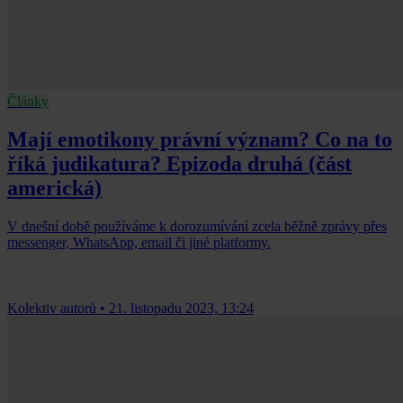
Články
Mají emotikony právní význam? Co na to
říká judikatura? Epizoda druhá (část
americká)
V dnešní době používáme k dorozumívání zcela běžně zprávy přes
messenger, WhatsApp, email či jiné platformy.
Kolektiv autorů
•
21. listopadu 2023, 13:24