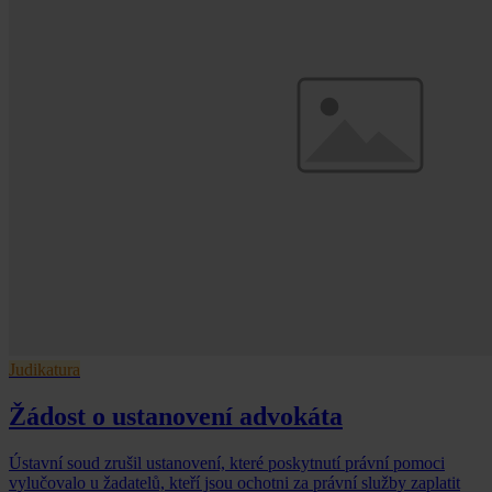
Judikatura
Žádost o ustanovení advokáta
Ústavní soud zrušil ustanovení, které poskytnutí právní pomoci
vylučovalo u žadatelů, kteří jsou ochotni za právní služby zaplatit