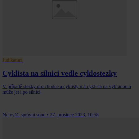
Judikatura
Cyklista na silnici vedle cyklostezky
V případě stezky pro chodce a cyklisty má cyklista na vybranou a
může jet i po silnici.
Nejvyšší správní soud
•
27. prosince 2023, 10:58