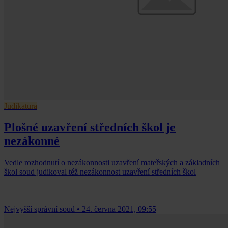
Judikatura
Plošné uzavření středních škol je
nezákonné
Vedle rozhodnutí o nezákonnosti uzavření mateřských a základních
škol soud judikoval též nezákonnost uzavření středních škol
Nejvyšší správní soud
•
24. června 2021, 09:55