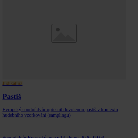
Judikatura
Pastiš
Evropský soudní dvůr upřesnil dovolenou pastiš v kontextu
hudebního vzorkování (samplingu)
Soudní dvůr Evropské unie
•
14. dubna 2026, 09:09