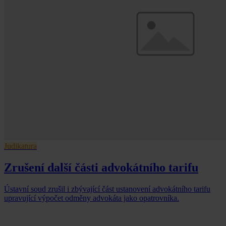
Judikatura
Zrušení další části advokátního tarifu
Ústavní soud zrušil i zbývající část ustanovení advokátního tarifu
upravující výpočet odměny advokáta jako opatrovníka.