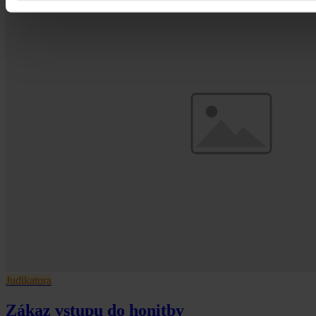
Judikatura
Zákaz vstupu do honitby