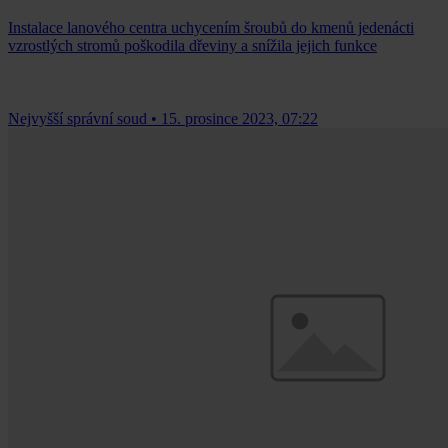
Instalace lanového centra uchycením šroubů do kmenů jedenácti
vzrostlých stromů poškodila dřeviny a snížila jejich funkce
Nejvyšší správní soud
•
15. prosince 2023, 07:22