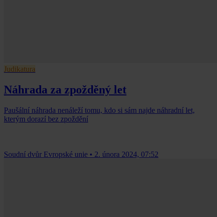
Judikatura
Náhrada za zpožděný let
Paušální náhrada nenáleží tomu, kdo si sám najde náhradní let,
kterým dorazí bez zpoždění
Soudní dvůr Evropské unie
•
2. února 2024, 07:52