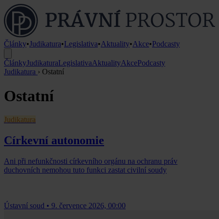
Články
•
Judikatura
•
Legislativa
•
Aktuality
•
Akce
•
Podcasty
Články
Judikatura
Legislativa
Aktuality
Akce
Podcasty
Judikatura
›
Ostatní
Ostatní
Judikatura
Církevní autonomie
Ani při nefunkčnosti církevního orgánu na ochranu práv
duchovních nemohou tuto funkci zastat civilní soudy
Ústavní soud
•
9. července 2026, 00:00