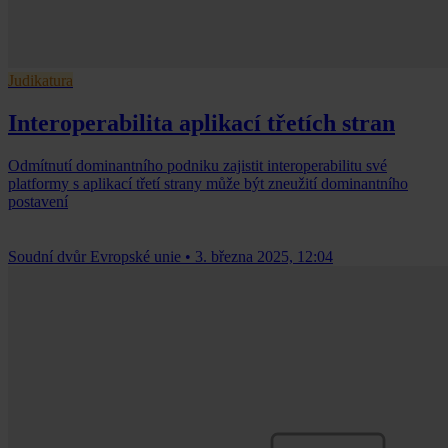
Judikatura
Interoperabilita aplikací třetích stran
Odmítnutí dominantního podniku zajistit interoperabilitu své
platformy s aplikací třetí strany může být zneužití dominantního
postavení
Soudní dvůr Evropské unie
•
3. března 2025, 12:04