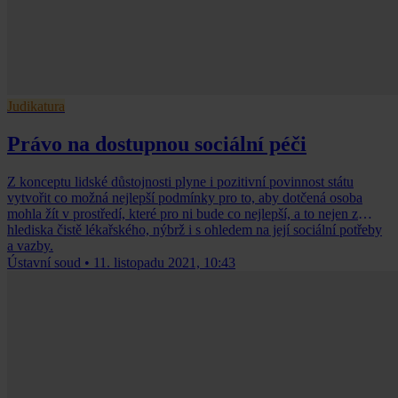
Judikatura
Právo na dostupnou sociální péči
Z konceptu lidské důstojnosti plyne i pozitivní povinnost státu
vytvořit co možná nejlepší podmínky pro to, aby dotčená osoba
mohla žít v prostředí, které pro ni bude co nejlepší, a to nejen z
hlediska čistě lékařského, nýbrž i s ohledem na její sociální potřeby
a vazby.
Ústavní soud
•
11. listopadu 2021, 10:43