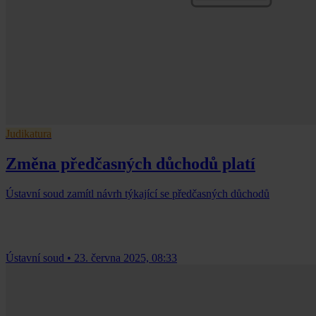
Judikatura
Změna předčasných důchodů platí
Ústavní soud zamítl návrh týkající se předčasných důchodů
Ústavní soud
•
23. června 2025, 08:33