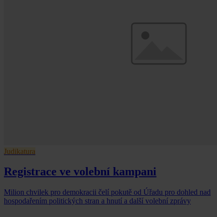
Judikatura
Registrace ve volební kampani
Milion chvilek pro demokracii čelí pokutě od Úřadu pro dohled nad
hospodařením politických stran a hnutí a další volební zprávy