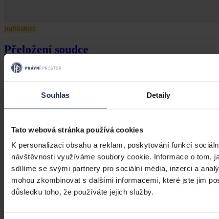
Judikatura
Přeložení soudce
Předseda soudu může přeložit soudce na jinou agendu i bez jeho
souhlasu
Souhlas
Detaily
Nejvyšší správní soud
•
27. května 2022, 08:13
Tato webová stránka používá cookies
K personalizaci obsahu a reklam, poskytování funkcí sociáln
návštěvnosti využíváme soubory cookie. Informace o tom, j
sdílíme se svými partnery pro sociální média, inzerci a analý
mohou zkombinovat s dalšími informacemi, které jste jim posk
důsledku toho, že používáte jejich služby.