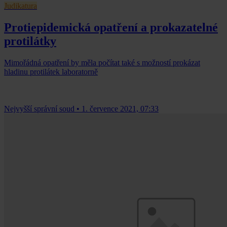
Judikatura
Protiepidemická opatření a prokazatelné
protilátky
Mimořádná opatření by měla počítat také s možností prokázat
hladinu protilátek laboratorně
Nejvyšší správní soud
•
1. července 2021, 07:33