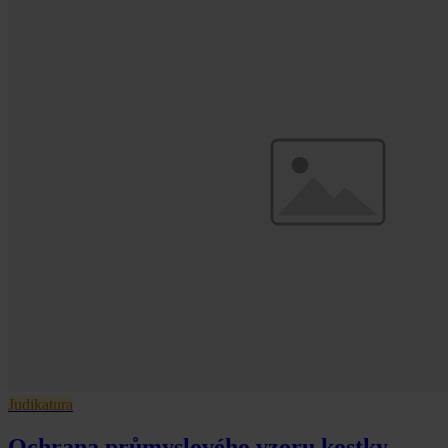
Judikatura
Ochrana průmyslového vzoru kostky