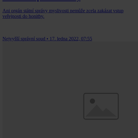
Ani orgán státní správy myslivosti nemůže zcela zakázat vstup
veřejnosti do honitby.
Nejvyšší správní soud
•
17. ledna 2022, 07:55