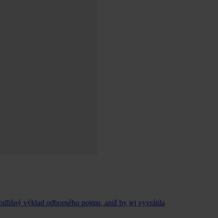
 odlišný výklad odborného pojmu, aniž by jej vyvrátila