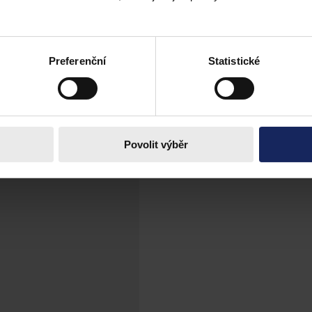
ch mezinárodní ochrany
 představuje nepřímou diskriminaci cizinců
Preferenční
Statistické
Povolit výběr