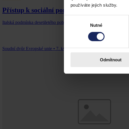
používáte jejich služby.
Přístup k sociální pomoci osob požívající
Výběr
Italská podmínka desetiletého pobytu pro nárok na "občanský příjem"
Nutné
souhlasu
Soudní dvůr Evropské unie
•
7. května 2026, 00:00
Odmítnout