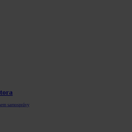
stora
onem samosprávy