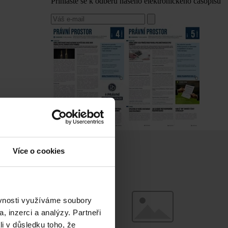
Přihlaste se k odběru našeho elektronického časopisu
Více o cookies
ěvnosti využíváme soubory
, inzerci a analýzy. Partneři
li v důsledku toho, že