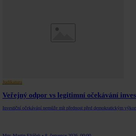
Judikatura
Veřejný odpor vs legitimní očekávání inve
Investiční očekávání nemůže mít přednost před demokratickým výk
Mgr. Martin Eliášek
•
8. července 2026, 00:00