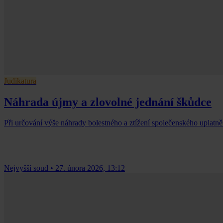
Judikatura
Náhrada újmy a zlovolné jednání škůdce
Při určování výše náhrady bolestného a ztížení společenského uplatně
Nejvyšší soud
•
27. února 2026, 13:12