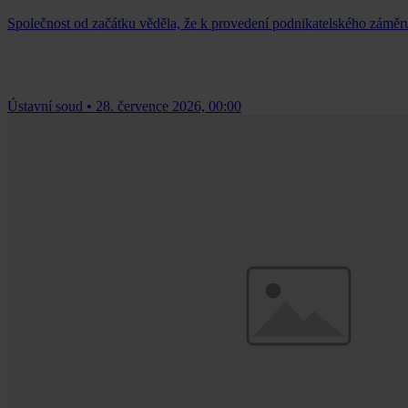
Společnost od začátku věděla, že k provedení podnikatelského záměr
Ústavní soud
•
28. července 2026, 00:00