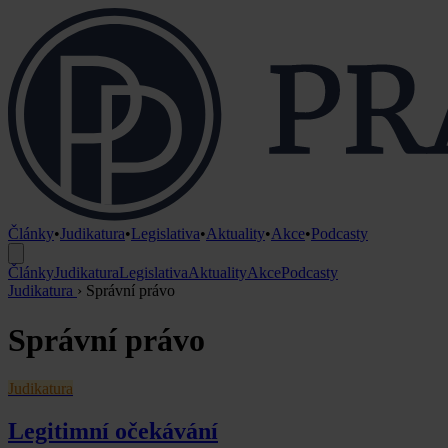
Články
•
Judikatura
•
Legislativa
•
Aktuality
•
Akce
•
Podcasty
Články
Judikatura
Legislativa
Aktuality
Akce
Podcasty
Judikatura
›
Správní právo
Správní právo
Judikatura
Legitimní očekávání