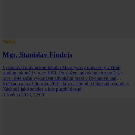
Názory
Mgr. Stanislav Findejs
Vystudoval právnickou fakultu Masarykovy univerzity v Brně,
studium ukončil v roce 1991. Po složení advokátních zkoušek v
roce 1994 začal vykonávat advokátní praxi v Rychnově nad
Kněžnou a to až do roku 2001, kdy nastoupil u Okresního soudu v
Náchodě jako soudce a kde působí dosud.
8. května 2018, 22:00