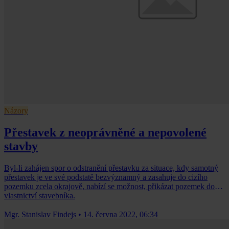
Názory
Přestavek z neoprávněné a nepovolené
stavby
Byl-li zahájen spor o odstranění přestavku za situace, kdy samotný
přestavek je ve své podstatě bezvýznamný a zasahuje do cizího
pozemku zcela okrajově, nabízí se možnost, přikázat pozemek do
vlastnictví stavebníka.
Mgr. Stanislav Findejs
•
14. června 2022, 06:34