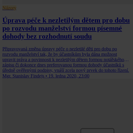
Názory
Úprava péče k nezletilým dětem pro dobu
po rozvodu manželství formou písemné
dohody bez rozhodnutí soudu
Připravovaná změna úpravy péče o nezletilé děti pro dobu po
rozvodu manželství tak, že by účastníkům byla dána možnost
upravit práva a povinnosti k nezletilým dětem formou notářského
zápisu či dokonce dnes preferovanou formou dohody účastníků s
úředně ověřenými podpisy, vnáší zcela nový prvek do tohoto řízení.
Mgr. Stanislav Findejs
•
19. ledna 2020, 23:00