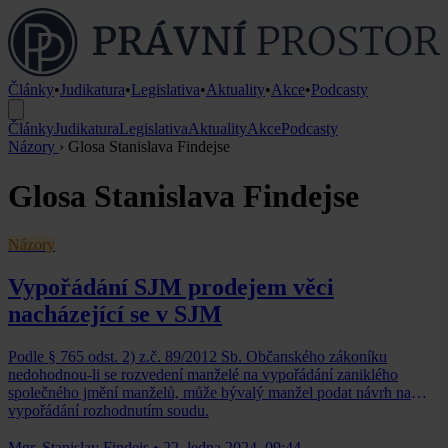
Články
•
Judikatura
•
Legislativa
•
Aktuality
•
Akce
•
Podcasty
Články
Judikatura
Legislativa
Aktuality
Akce
Podcasty
Názory
›
Glosa Stanislava Findejse
Glosa Stanislava Findejse
Názory
Vypořádání SJM prodejem věci
nacházející se v SJM
Podle § 765 odst. 2) z.č. 89/2012 Sb. Občanského zákoníku
nedohodnou-li se rozvedení manželé na vypořádání zaniklého
společného jmění manželů, může bývalý manžel podat návrh na
vypořádání rozhodnutím soudu.
Mgr. Stanislav Findejs
•
22. ledna 2024, 09:44