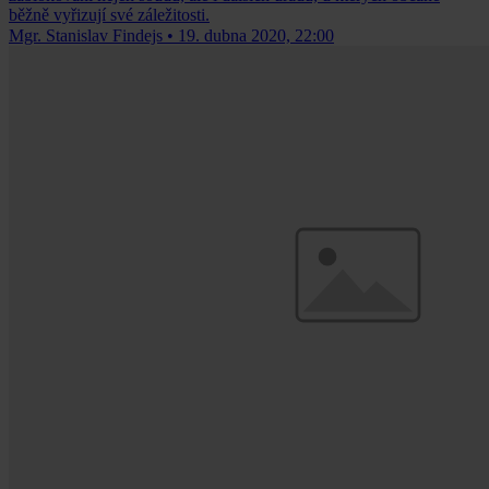
běžně vyřizují své záležitosti.
Mgr. Stanislav Findejs
•
19. dubna 2020, 22:00