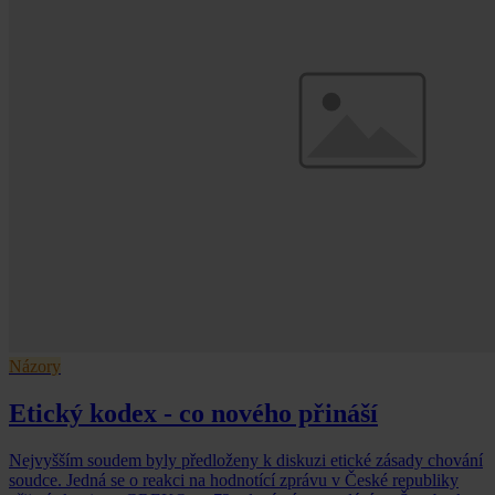
Názory
Etický kodex - co nového přináší
Nejvyšším soudem byly předloženy k diskuzi etické zásady chování
soudce. Jedná se o reakci na hodnotící zprávu v České republiky