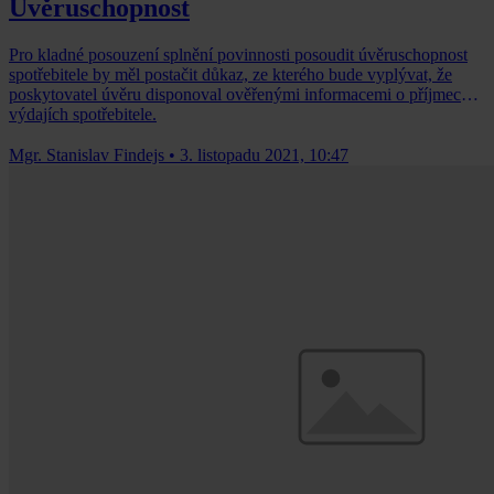
Úvěruschopnost
Pro kladné posouzení splnění povinnosti posoudit úvěruschopnost
spotřebitele by měl postačit důkaz, ze kterého bude vyplývat, že
poskytovatel úvěru disponoval ověřenými informacemi o příjmech a
výdajích spotřebitele.
Mgr. Stanislav Findejs
•
3. listopadu 2021, 10:47