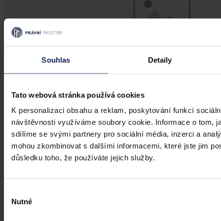
Souhlas
Detaily
Tato webová stránka používá cookies
K personalizaci obsahu a reklam, poskytování funkcí sociáln
návštěvnosti využíváme soubory cookie. Informace o tom, j
Názory
sdílíme se svými partnery pro sociální média, inzerci a analý
Ochrana osobních údajů a spravedlnost
mohou zkombinovat s dalšími informacemi, které jste jim posk
důsledku toho, že používáte jejich služby.
15. května rozhodoval německý nejvyšší soud spor o přípustnosti
důkazu - záběry kamer umístěných v automobilu. Stěžejní otázkou
sporu bylo, zda je možné použít důkaz, který zasahuje do
osobnostních práv jiných osob.
Výběr
Nutné
souhlasu
Mgr. Stanislav Findejs
•
10. června 2018, 22:00