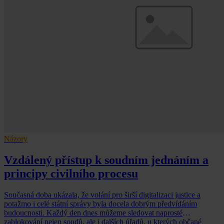
Názory
Vzdálený přístup k soudním jednáním a
principy civilního procesu
Současná doba ukázala, že volání pro širší digitalizaci justice a
potažmo i celé státní správy byla docela dobrým předvídáním
budoucnosti. Každý den dnes můžeme sledovat naprosté
zablokování nejen soudů, ale i dalších úřadů, u kterých občané