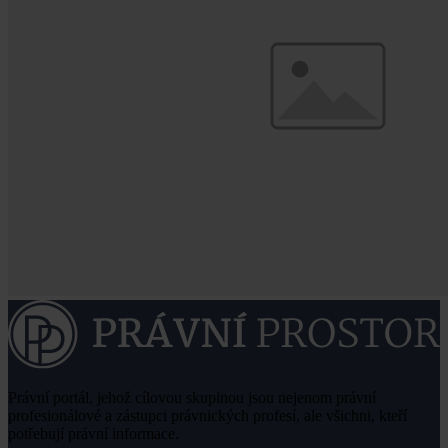
Právní portál, jehož cílovou skupinou jsou nejenom právní
profesionálové a zástupci právnických profesí, ale všichni, kteří
potřebují právní informace.