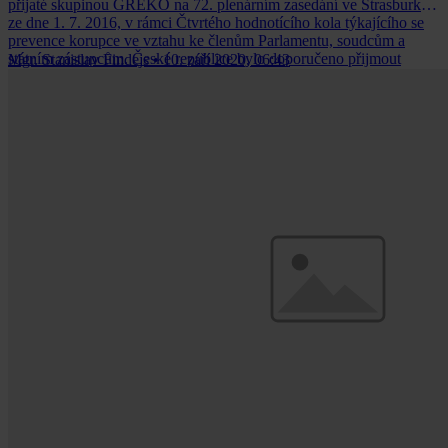
přijaté skupinou GREKO na 72. plenárním zasedání ve Štrasburku
ze dne 1. 7. 2016, v rámci Čtvrtého hodnotícího kola týkajícího se
prevence korupce ve vztahu ke členům Parlamentu, soudcům a
státním zástupcům. České republice bylo doporučeno přijmout
Mgr. Stanislav Findejs
•
10. září 2020, 06:43
etický kodex pro všechny soudce doplněný vysvětlujícími
poznámkami a příklady.