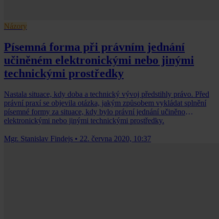
Názory
Písemná forma při právním jednání
učiněném elektronickými nebo jinými
technickými prostředky
Nastala situace, kdy doba a technický vývoj předstihly právo. Před
právní praxí se objevila otázka, jakým způsobem vykládat splnění
písemné formy za situace, kdy bylo právní jednání učiněno
elektronickými nebo jinými technickými prostředky.
Mgr. Stanislav Findejs
•
22. června 2020, 10:37