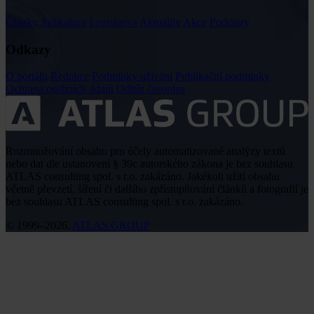
Články
Judikatura
Legislativa
Aktuality
Akce
Podcasty
Odkazy
O portálu
Redakce
Podmínky užívání
Publikační podmínky
Ochrana osobních údajů
Odběr časopisu
Rozmnožování obsahu pro účely automatizované analýzy textů
nebo dat dle ustanovení § 39c autorského zákona je bez souhlasu
ATLAS consulting spol. s r.o. zakázáno. Jakékoli užití obsahu
včetně převzetí, šíření či dalšího zpřístupňování článků a fotografií je
bez souhlasu ATLAS consulting spol. s r.o. zakázáno.
© 1999–2026,
ATLAS GROUP