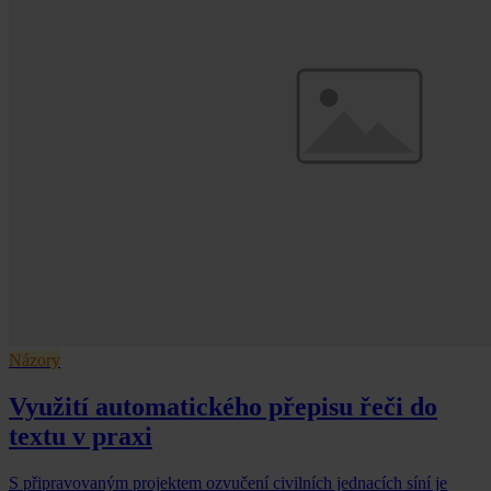
Názory
Využití automatického přepisu řeči do
textu v praxi
S připravovaným projektem ozvučení civilních jednacích síní je