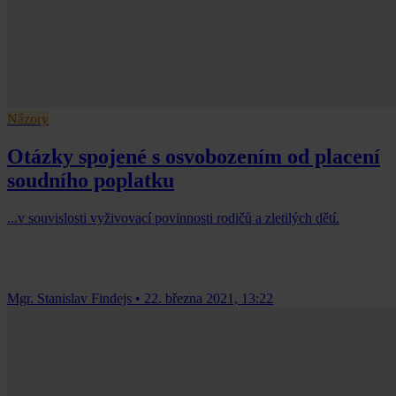
Názory
Otázky spojené s osvobozením od placení
soudního poplatku
...v souvislosti vyživovací povinnosti rodičů a zletilých dětí.
Mgr. Stanislav Findejs
•
22. března 2021, 13:22