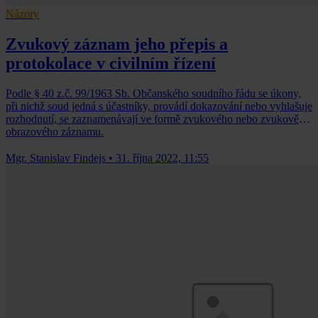
Názory
Zvukový záznam jeho přepis a
protokolace v civilním řízení
Podle § 40 z.č. 99/1963 Sb. Občanského soudního řádu se úkony,
při nichž soud jedná s účastníky, provádí dokazování nebo vyhlašuje
rozhodnutí, se zaznamenávají ve formě zvukového nebo zvukově
obrazového záznamu.
Mgr. Stanislav Findejs
•
31. října 2022, 11:55