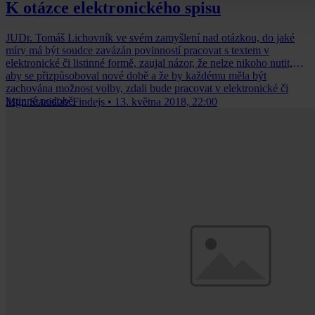
K otázce elektronického spisu
JUDr. Tomáš Lichovník ve svém zamyšlení nad otázkou, do jaké
míry má být soudce zavázán povinností pracovat s textem v
elektronické či listinné formě, zaujal názor, že nelze nikoho nutit,
aby se přizpůsoboval nové době a že by každému měla být
zachována možnost volby, zdali bude pracovat v elektronické či
listinné podobě.
Mgr. Stanislav Findejs
•
13. května 2018, 22:00