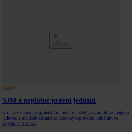
Názory
SJM a neplatné právní jednání
K otázce vnosu do společného jmění manželů z výhradního majetku
jednoho z manželů získaného neplatným právním jednáním ve
smyslu § 714 OZ.