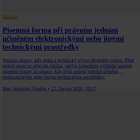
Názory
Písemná forma při právním jednání
učiněném elektronickými nebo jinými
technickými prostředky
Nastala situace, kdy doba a technický vývoj předstihly právo. Před
právní praxí se objevila otázka, jakým způsobem vykládat splnění
písemné formy za situace, kdy bylo právní jednání učiněno
elektronickými nebo jinými technickými prostředky.
Mgr. Stanislav Findejs
•
22. června 2020, 10:37