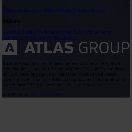
Články
Judikatura
Legislativa
Aktuality
Akce
Podcasty
Odkazy
O portálu
Redakce
Podmínky užívání
Publikační podmínky
Ochrana osobních údajů
Odběr časopisu
Rozmnožování obsahu pro účely automatizované analýzy textů
nebo dat dle ustanovení § 39c autorského zákona je bez souhlasu
ATLAS consulting spol. s r.o. zakázáno. Jakékoli užití obsahu
včetně převzetí, šíření či dalšího zpřístupňování článků a fotografií je
bez souhlasu ATLAS consulting spol. s r.o. zakázáno.
© 1999–2026,
ATLAS GROUP