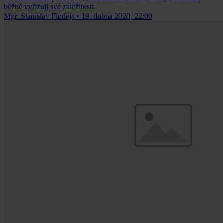
běžně vyřizují své záležitosti.
Mgr. Stanislav Findejs
•
19. dubna 2020, 22:00