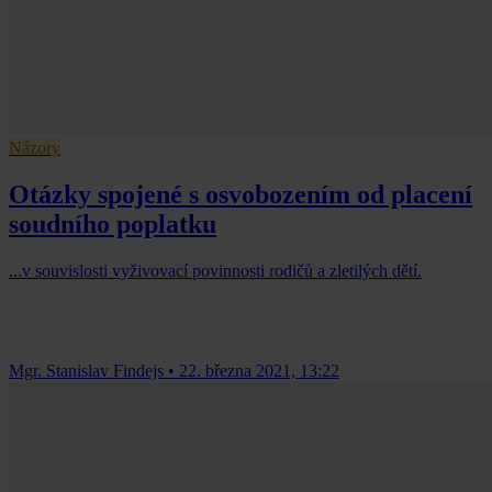
Názory
Otázky spojené s osvobozením od placení
soudního poplatku
...v souvislosti vyživovací povinnosti rodičů a zletilých dětí.
Mgr. Stanislav Findejs
•
22. března 2021, 13:22