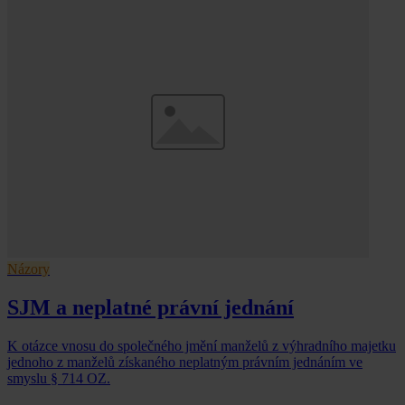
Názory
SJM a neplatné právní jednání
K otázce vnosu do společného jmění manželů z výhradního majetku
jednoho z manželů získaného neplatným právním jednáním ve
smyslu § 714 OZ.