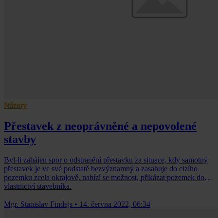
Názory
Přestavek z neoprávněné a nepovolené
stavby
Byl-li zahájen spor o odstranění přestavku za situace, kdy samotný
přestavek je ve své podstatě bezvýznamný a zasahuje do cizího
pozemku zcela okrajově, nabízí se možnost, přikázat pozemek do
vlastnictví stavebníka.
Mgr. Stanislav Findejs
•
14. června 2022, 06:34