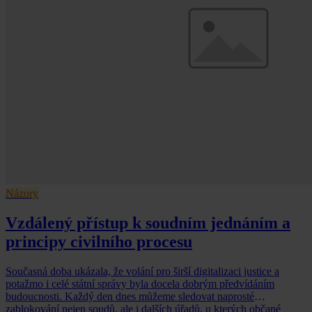
Názory
Vzdálený přístup k soudním jednáním a
principy civilního procesu
Současná doba ukázala, že volání pro širší digitalizaci justice a
potažmo i celé státní správy byla docela dobrým předvídáním
budoucnosti. Každý den dnes můžeme sledovat naprosté
zablokování nejen soudů, ale i dalších úřadů, u kterých občané