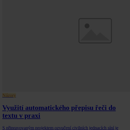
Názory
Využití automatického přepisu řeči do
textu v praxi
S připravovaným projektem ozvučení civilních jednacích síní je