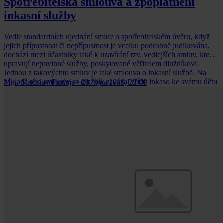
Spotřebitelská smlouva a zpoplatnění
inkasní služby
Vedle standardních ujednání smluv o spotřebitelském úvěru, když
jejich přípustnost či nepřípustnost je vcelku podrobně judikována,
dochází mezi účastníky také k uzavírání tzv. vedlejších smluv, které
upravují nepovinné služby, poskytované věřitelem dlužníkovi.
Jednou z takovýchto smluv je také smlouva o inkasní službě. Na
základě této smlouvy se dlužník zavázal zřídit inkaso ke svému účtu
Mgr. Stanislav Findejs
•
28. října 2019, 23:00
a věřiteli tak vzniklo právo na inkasování splátky úvěru z účtu
dlužníka. Případně bylo mezi účastníky ujednáno, že splátky úvěru
budou spláceny formou osobního výběru splátek. Zaměstnanci či
smluvní partneři věřitele poté navštěvují dlužníky v pravidelném
časovém období a inkasují jednotlivé splátky úvěru.