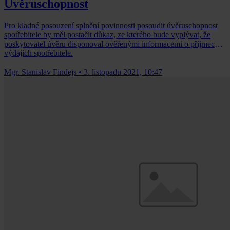
Úvěruschopnost
Pro kladné posouzení splnění povinnosti posoudit úvěruschopnost
spotřebitele by měl postačit důkaz, ze kterého bude vyplývat, že
poskytovatel úvěru disponoval ověřenými informacemi o příjmech a
výdajích spotřebitele.
Mgr. Stanislav Findejs
•
3. listopadu 2021, 10:47