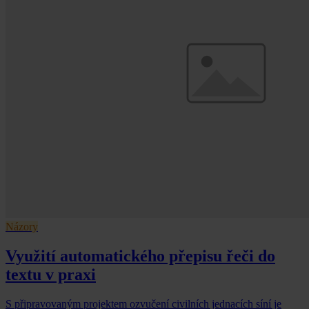
Názory
Využití automatického přepisu řeči do
textu v praxi
S připravovaným projektem ozvučení civilních jednacích síní je