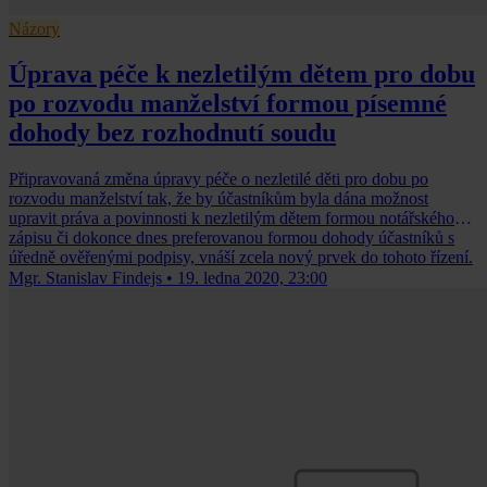
Názory
Úprava péče k nezletilým dětem pro dobu
po rozvodu manželství formou písemné
dohody bez rozhodnutí soudu
Připravovaná změna úpravy péče o nezletilé děti pro dobu po
rozvodu manželství tak, že by účastníkům byla dána možnost
upravit práva a povinnosti k nezletilým dětem formou notářského
zápisu či dokonce dnes preferovanou formou dohody účastníků s
úředně ověřenými podpisy, vnáší zcela nový prvek do tohoto řízení.
Mgr. Stanislav Findejs
•
19. ledna 2020, 23:00