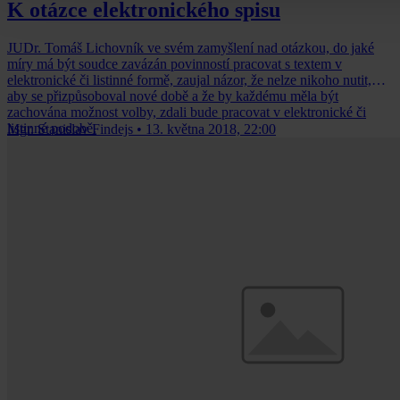
K otázce elektronického spisu
JUDr. Tomáš Lichovník ve svém zamyšlení nad otázkou, do jaké
míry má být soudce zavázán povinností pracovat s textem v
elektronické či listinné formě, zaujal názor, že nelze nikoho nutit,
aby se přizpůsoboval nové době a že by každému měla být
zachována možnost volby, zdali bude pracovat v elektronické či
listinné podobě.
Mgr. Stanislav Findejs
•
13. května 2018, 22:00