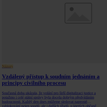
Názory
Vzdálený přístup k soudním jednáním a
principy civilního procesu
Současná doba ukázala, že volání pro širší digitalizaci justice a
potažmo i celé státní správy byla docela dobrým předvídáním
budoucnosti. Každý den dnes můžeme sledovat naprosté
zablokování nejen soudů, ale i dalších úřadů, u kterých občané