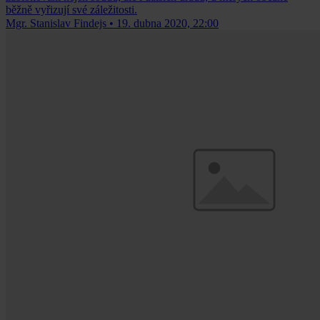
běžně vyřizují své záležitosti.
Mgr. Stanislav Findejs
•
19. dubna 2020, 22:00