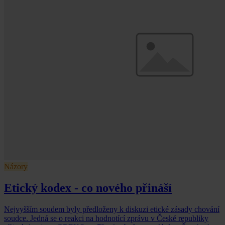
Názory
Etický kodex - co nového přináší
Nejvyšším soudem byly předloženy k diskuzi etické zásady chování
soudce. Jedná se o reakci na hodnotící zprávu v České republiky