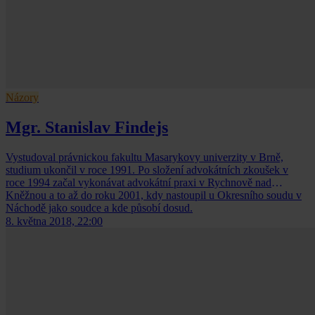
Názory
Mgr. Stanislav Findejs
Vystudoval právnickou fakultu Masarykovy univerzity v Brně,
studium ukončil v roce 1991. Po složení advokátních zkoušek v
roce 1994 začal vykonávat advokátní praxi v Rychnově nad
Kněžnou a to až do roku 2001, kdy nastoupil u Okresního soudu v
Náchodě jako soudce a kde působí dosud.
8. května 2018, 22:00