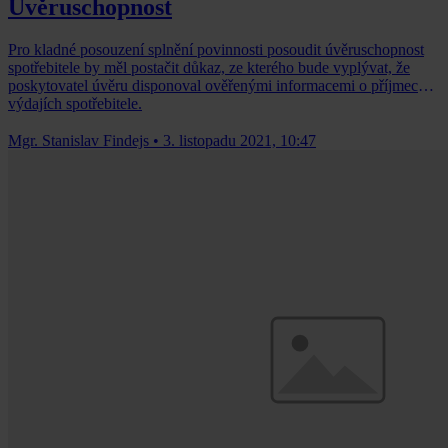
Úvěruschopnost
Pro kladné posouzení splnění povinnosti posoudit úvěruschopnost
spotřebitele by měl postačit důkaz, ze kterého bude vyplývat, že
poskytovatel úvěru disponoval ověřenými informacemi o příjmech a
výdajích spotřebitele.
Mgr. Stanislav Findejs
•
3. listopadu 2021, 10:47