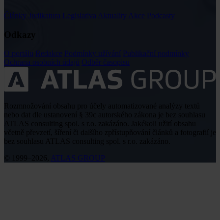
Články
Judikatura
Legislativa
Aktuality
Akce
Podcasty
Odkazy
O portálu
Redakce
Podmínky užívání
Publikační podmínky
Ochrana osobních údajů
Odběr časopisu
Rozmnožování obsahu pro účely automatizované analýzy textů
nebo dat dle ustanovení § 39c autorského zákona je bez souhlasu
ATLAS consulting spol. s r.o. zakázáno. Jakékoli užití obsahu
včetně převzetí, šíření či dalšího zpřístupňování článků a fotografií je
bez souhlasu ATLAS consulting spol. s r.o. zakázáno.
© 1999–2026,
ATLAS GROUP