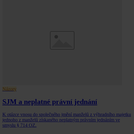
Názory
SJM a neplatné právní jednání
K otázce vnosu do společného jmění manželů z výhradního majetku
jednoho z manželů získaného neplatným právním jednáním ve
smyslu § 714 OZ.