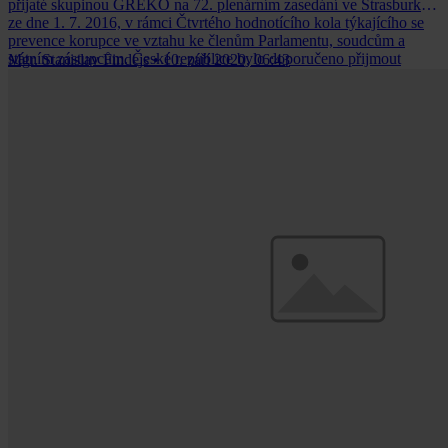
přijaté skupinou GREKO na 72. plenárním zasedání ve Štrasburku
ze dne 1. 7. 2016, v rámci Čtvrtého hodnotícího kola týkajícího se
prevence korupce ve vztahu ke členům Parlamentu, soudcům a
státním zástupcům. České republice bylo doporučeno přijmout
Mgr. Stanislav Findejs
•
10. září 2020, 06:43
etický kodex pro všechny soudce doplněný vysvětlujícími
poznámkami a příklady.