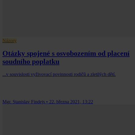
Názory
Otázky spojené s osvobozením od placení
soudního poplatku
...v souvislosti vyživovací povinnosti rodičů a zletilých dětí.
Mgr. Stanislav Findejs
•
22. března 2021, 13:22