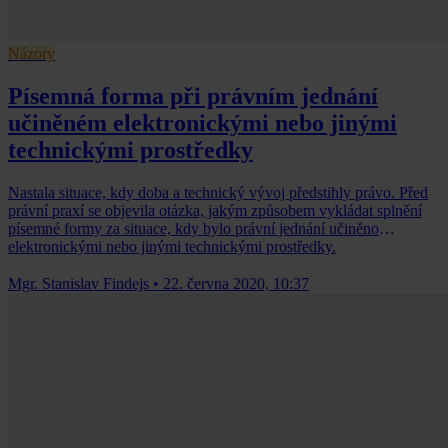
Názory
Písemná forma při právním jednání
učiněném elektronickými nebo jinými
technickými prostředky
Nastala situace, kdy doba a technický vývoj předstihly právo. Před
právní praxí se objevila otázka, jakým způsobem vykládat splnění
písemné formy za situace, kdy bylo právní jednání učiněno
elektronickými nebo jinými technickými prostředky.
Mgr. Stanislav Findejs
•
22. června 2020, 10:37