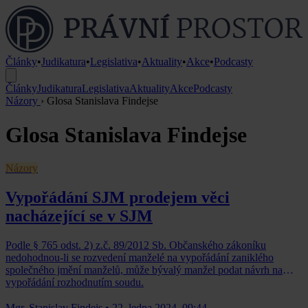
Články
•
Judikatura
•
Legislativa
•
Aktuality
•
Akce
•
Podcasty
Články
Judikatura
Legislativa
Aktuality
Akce
Podcasty
Názory
›
Glosa Stanislava Findejse
Glosa Stanislava Findejse
Názory
Vypořádání SJM prodejem věci
nacházející se v SJM
Podle § 765 odst. 2) z.č. 89/2012 Sb. Občanského zákoníku
nedohodnou-li se rozvedení manželé na vypořádání zaniklého
společného jmění manželů, může bývalý manžel podat návrh na
vypořádání rozhodnutím soudu.
Mgr. Stanislav Findejs
•
22. ledna 2024, 09:44