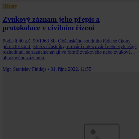
Názory
Zvukový záznam jeho přepis a
protokolace v civilním řízení
Podle § 40 z.č. 99/1963 Sb. Občanského soudního řádu se úkony,
při nichž soud jedná s účastníky, provádí dokazování nebo vyhlašuje
rozhodnutí, se zaznamenávají ve formě zvukového nebo zvukově
obrazového záznamu.
Mgr. Stanislav Findejs
•
31. října 2022, 11:55