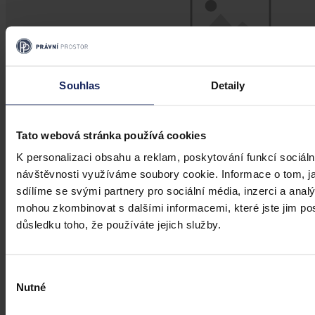
Souhlas
Detaily
Tato webová stránka používá cookies
K personalizaci obsahu a reklam, poskytování funkcí sociáln
návštěvnosti využíváme soubory cookie. Informace o tom, j
Názory
sdílíme se svými partnery pro sociální média, inzerci a analý
Ochrana osobních údajů a spravedlnost
mohou zkombinovat s dalšími informacemi, které jste jim posk
důsledku toho, že používáte jejich služby.
15. května rozhodoval německý nejvyšší soud spor o přípustnosti
důkazu - záběry kamer umístěných v automobilu. Stěžejní otázkou
sporu bylo, zda je možné použít důkaz, který zasahuje do
osobnostních práv jiných osob.
Výběr
Nutné
souhlasu
Mgr. Stanislav Findejs
•
10. června 2018, 22:00