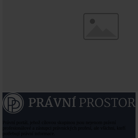
Právní portál, jehož cílovou skupinou jsou nejenom právní
profesionálové a zástupci právnických profesí, ale všichni, kteří
potřebují právní informace.