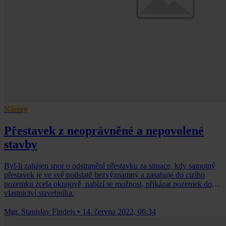
Názory
Přestavek z neoprávněné a nepovolené
stavby
Byl-li zahájen spor o odstranění přestavku za situace, kdy samotný
přestavek je ve své podstatě bezvýznamný a zasahuje do cizího
pozemku zcela okrajově, nabízí se možnost, přikázat pozemek do
vlastnictví stavebníka.
Mgr. Stanislav Findejs
•
14. června 2022, 06:34