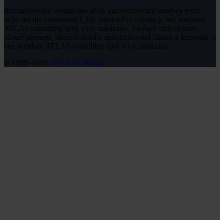
Rozmnožování obsahu pro účely automatizované analýzy textů
nebo dat dle ustanovení § 39c autorského zákona je bez souhlasu
ATLAS consulting spol. s r.o. zakázáno. Jakékoli užití obsahu
včetně převzetí, šíření či dalšího zpřístupňování článků a fotografií je
bez souhlasu ATLAS consulting spol. s r.o. zakázáno.
© 1999–2026,
ATLAS GROUP