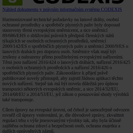
Náhled dokumentu v právním informačním systému CODEXIS
Harmonizované technické požadavky na lanové dráhy, osobní
ochranné prostředky a spotřebiče plynných paliv byly doposud
stanoveny třemi evropskými směrnicemi, a sice směrnicí
89/686/EHS o sbližování právních předpisů členských států
týkajících se osobních ochranných prostředků, směrnicí
2009/142/ES o spotřebičích plynných paliv a směrnicí 2000/9/ES o
lanových drahách pro dopravu osob. Směrnice však mají být
zrušeny a nahrazeny přímo použitelnými evropskými nařízeními.
Těmi jsou nařízení 2016/424 o lanových dráhách, nařízení 2016/425
o osobních ochranných prostředcích a nařízení 2016/426 o
spotřebičích plynných paliv. Zákonodárce k přijetí právě
publikované novely přistoupil, aby zajistil řádnou aplikaci těchto
nových nařízení. Stejně tak má být novela důležitá pro úplnou
transpozici některých evropských směrnic, a sice 2014/32/EU,
2014/68/EU a 2014/53/EU, jež zákon o posuzování shody výrobků
také transponuje.
Cílem úpravy na evropské úrovni, od čehož je samozřejmě odvozen
rovněž cíl úpravy vnitrostátní, je, dle důvodové zprávy, zkvalitnit
regulaci trhu s výše jmenovanými výrobky tak, aby byla účinně
zajištěna ochrana zdraví a bezpečnosti osob, ochrana majetku a
dalších oprávněných zájmů.