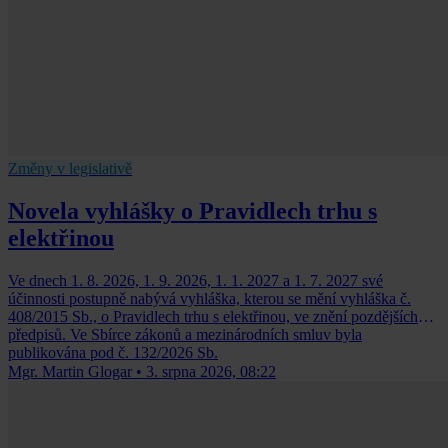
Změny v legislativě
Novela vyhlášky o Pravidlech trhu s
elektřinou
Ve dnech 1. 8. 2026, 1. 9. 2026, 1. 1. 2027 a 1. 7. 2027 své
účinnosti postupně nabývá vyhláška, kterou se mění vyhláška č.
408/2015 Sb., o Pravidlech trhu s elektřinou, ve znění pozdějších
předpisů. Ve Sbírce zákonů a mezinárodních smluv byla
publikována pod č. 132/2026 Sb.
Mgr. Martin Glogar
•
3. srpna 2026, 08:22