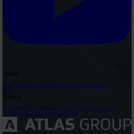
Obsah
Články
Judikatura
Legislativa
Aktuality
Akce
Podcasty
Odkazy
O portálu
Redakce
Podmínky užívání
Publikační podmínky
Ochrana osobních údajů
Odběr časopisu