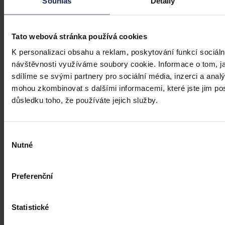
Souhlas
Detaily
Dne 1. 7. 2026 své účinnosti nabyla vyhláška, kterou se mění
vyhláška č. 376/2011 Sb., kterou se provádějí některá ustanovení
zákona o veřejném zdravotním pojištění, ve znění pozdějších
Tato webová stránka používá cookies
předpisů. Ve Sbírce zákonů a mezinárodních smluv byla
publikována pod č. 119/2026 Sb.
K personalizaci obsahu a reklam, poskytování funkcí sociáln
Mgr. Martin Glogar
•
30. července 2026, 07:27
návštěvnosti využíváme soubory cookie. Informace o tom, j
sdílíme se svými partnery pro sociální média, inzerci a analý
mohou zkombinovat s dalšími informacemi, které jste jim posk
důsledku toho, že používáte jejich služby.
Výběr
Nutné
souhlasu
Preferenční
Statistické