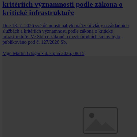
kritériích významnosti podle zákona o
kritické infrastruktuře
Dne 18. 7. 2026 své účinnosti nabylo nařízení vlády o základních
službách a kritériích významnosti podle zákona o kritické
infrastruktuře. Ve Sbírce zákonů a mezinárodních smluv bylo
publikováno pod č. 127/2026 Sb.
Mgr. Martin Glogar
•
4. srpna 2026, 08:15