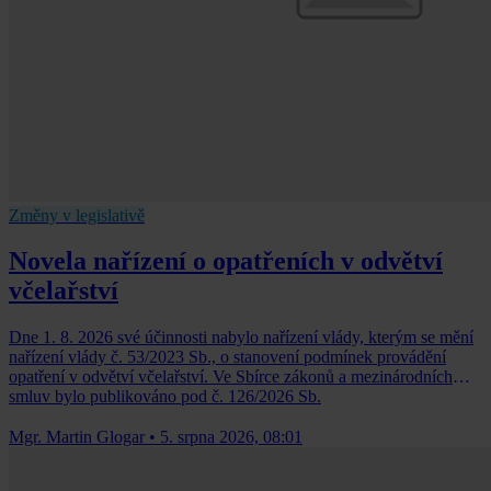
Změny v legislativě
Novela nařízení o opatřeních v odvětví
včelařství
Dne 1. 8. 2026 své účinnosti nabylo nařízení vlády, kterým se mění
nařízení vlády č. 53/2023 Sb., o stanovení podmínek provádění
opatření v odvětví včelařství. Ve Sbírce zákonů a mezinárodních
smluv bylo publikováno pod č. 126/2026 Sb.
Mgr. Martin Glogar
•
5. srpna 2026, 08:01