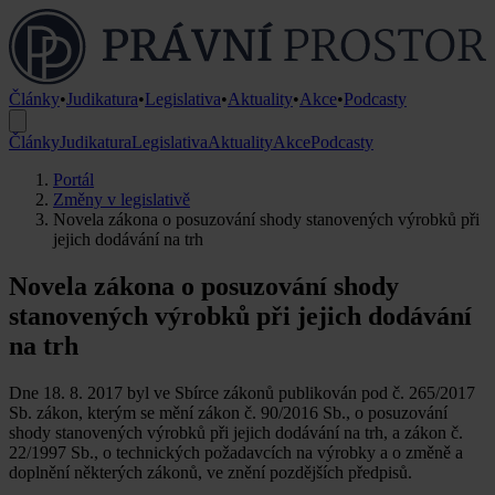
Články
•
Judikatura
•
Legislativa
•
Aktuality
•
Akce
•
Podcasty
Články
Judikatura
Legislativa
Aktuality
Akce
Podcasty
Portál
Změny v legislativě
Novela zákona o posuzování shody stanovených výrobků při
jejich dodávání na trh
Novela zákona o posuzování shody
stanovených výrobků při jejich dodávání
na trh
Dne 18. 8. 2017 byl ve Sbírce zákonů publikován pod č. 265/2017
Sb. zákon, kterým se mění zákon č. 90/2016 Sb., o posuzování
shody stanovených výrobků při jejich dodávání na trh, a zákon č.
22/1997 Sb., o technických požadavcích na výrobky a o změně a
doplnění některých zákonů, ve znění pozdějších předpisů.