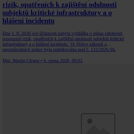
rizik, opatřeních k zajištění odolnosti
subjektů kritické infrastruktury a o
hlášení incidentu
Dne 1. 8. 2026 své účinnosti nabyla vyhláška o plánu odolnosti,
posouzení rizik, opatřeních k zajištění odolnosti subjektů kritické
infrastruktury a o hlášení incidentu. Ve Sbírce zákonů a
mezinárodních smluv byla publikována pod č. 122/2026 Sb.
Mgr. Martin Glogar
•
6. srpna 2026, 09:02