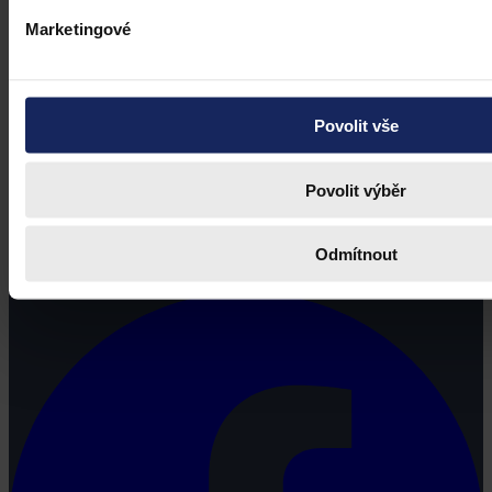
Marketingové
Povolit vše
Povolit výběr
Právní portál, jehož cílovou skupinou jsou nejenom právní
profesionálové a zástupci právnických profesí, ale všichni, kteří
Odmítnout
potřebují právní informace.