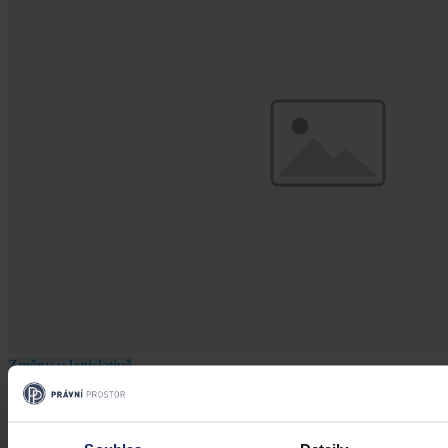
Změny v legislativě
Novela prováděcí vyhlášky k zákonu o
veřejném zdravotním pojištění