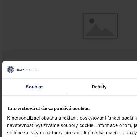
Souhlas
Detaily
Změny v legislativě
Novela prováděcí vyhlášky k zákonu o
Tato webová stránka používá cookies
veřejném zdravotním pojištění
K personalizaci obsahu a reklam, poskytování funkcí sociáln
návštěvnosti využíváme soubory cookie. Informace o tom, j
Dne 1. 7. 2026 své účinnosti nabyla vyhláška, kterou se mění
sdílíme se svými partnery pro sociální média, inzerci a analý
vyhláška č. 376/2011 Sb., kterou se provádějí některá ustanovení