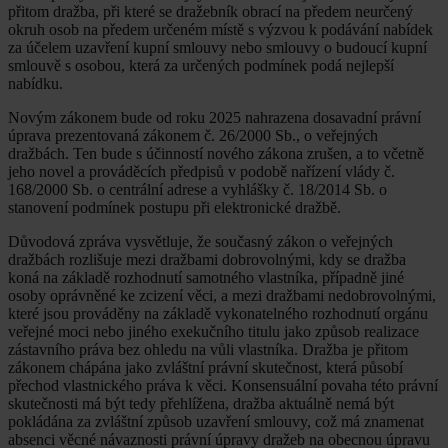
přitom dražba, při které se dražebník obrací na předem neurčený
okruh osob na předem určeném místě s výzvou k podávání nabídek
za účelem uzavření kupní smlouvy nebo smlouvy o budoucí kupní
smlouvě s osobou, která za určených podmínek podá nejlepší
nabídku.
Novým zákonem bude od roku 2025 nahrazena dosavadní právní
úprava prezentovaná zákonem č. 26/2000 Sb., o veřejných
dražbách. Ten bude s účinností nového zákona zrušen, a to včetně
jeho novel a prováděcích předpisů v podobě nařízení vlády č.
168/2000 Sb. o centrální adrese a vyhlášky č. 18/2014 Sb. o
stanovení podmínek postupu při elektronické dražbě.
Důvodová zpráva vysvětluje, že současný zákon o veřejných
dražbách rozlišuje mezi dražbami dobrovolnými, kdy se dražba
koná na základě rozhodnutí samotného vlastníka, případně jiné
osoby oprávněné ke zcizení věci, a mezi dražbami nedobrovolnými,
které jsou prováděny na základě vykonatelného rozhodnutí orgánu
veřejné moci nebo jiného exekučního titulu jako způsob realizace
zástavního práva bez ohledu na vůli vlastníka. Dražba je přitom
zákonem chápána jako zvláštní právní skutečnost, která působí
přechod vlastnického práva k věci. Konsensuální povaha této právní
skutečnosti má být tedy přehlížena, dražba aktuálně nemá být
pokládána za zvláštní způsob uzavření smlouvy, což má znamenat
absenci věcné návaznosti právní úpravy dražeb na obecnou úpravu