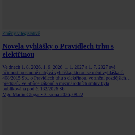
Změny v legislativě
Novela vyhlášky o Pravidlech trhu s
elektřinou
Ve dnech 1. 8. 2026, 1. 9. 2026, 1. 1. 2027 a 1. 7. 2027 své
účinnosti postupně nabývá vyhláška, kterou se mění vyhláška č.
408/2015 Sb., o Pravidlech trhu s elektřinou, ve znění pozdějších
předpisů. Ve Sbírce zákonů a mezinárodních smluv byla
publikována pod č. 132/2026 Sb.
Mgr. Martin Glogar
•
3. srpna 2026, 08:22