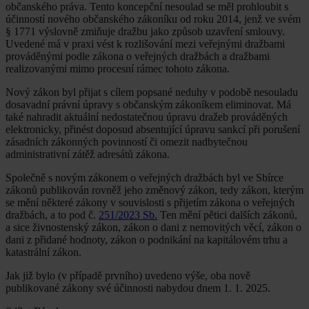
občanského práva. Tento koncepční nesoulad se měl prohloubit s
účinností nového občanského zákoníku od roku 2014, jenž ve svém
§ 1771 výslovně zmiňuje dražbu jako způsob uzavření smlouvy.
Uvedené má v praxi vést k rozlišování mezi veřejnými dražbami
prováděnými podle zákona o veřejných dražbách a dražbami
realizovanými mimo procesní rámec tohoto zákona.
Nový zákon byl přijat s cílem popsané neduhy v podobě nesouladu
dosavadní právní úpravy s občanským zákoníkem eliminovat. Má
také nahradit aktuální nedostatečnou úpravu dražeb prováděných
elektronicky, přinést doposud absentující úpravu sankcí při porušení
zásadních zákonných povinností či omezit nadbytečnou
administrativní zátěž adresátů zákona.
Společně s novým zákonem o veřejných dražbách byl ve Sbírce
zákonů publikován rovněž jeho změnový zákon, tedy zákon, kterým
se mění některé zákony v souvislosti s přijetím zákona o veřejných
dražbách, a to pod č.
251/2023 Sb.
Ten mění pětici dalších zákonů,
a sice živnostenský zákon, zákon o dani z nemovitých věcí, zákon o
dani z přidané hodnoty, zákon o podnikání na kapitálovém trhu a
katastrální zákon.
Jak již bylo (v případě prvního) uvedeno výše, oba nově
publikované zákony své účinnosti nabydou dnem 1. 1. 2025.