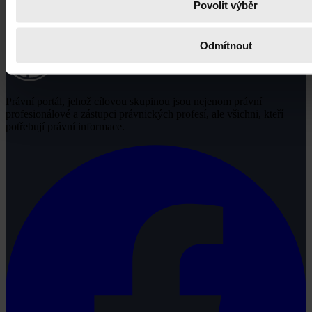
Povolit výběr
Odmítnout
Právní portál, jehož cílovou skupinou jsou nejenom právní
profesionálové a zástupci právnických profesí, ale všichni, kteří
potřebují právní informace.