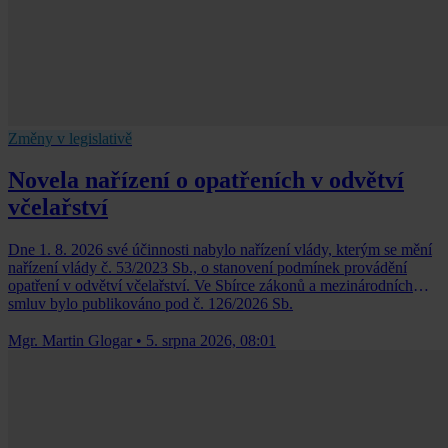
Změny v legislativě
Novela nařízení o opatřeních v odvětví
včelařství
Dne 1. 8. 2026 své účinnosti nabylo nařízení vlády, kterým se mění
nařízení vlády č. 53/2023 Sb., o stanovení podmínek provádění
opatření v odvětví včelařství. Ve Sbírce zákonů a mezinárodních
smluv bylo publikováno pod č. 126/2026 Sb.
Mgr. Martin Glogar
•
5. srpna 2026, 08:01