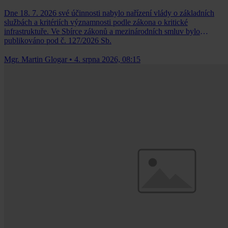
Dne 18. 7. 2026 své účinnosti nabylo nařízení vlády o základních
službách a kritériích významnosti podle zákona o kritické
infrastruktuře. Ve Sbírce zákonů a mezinárodních smluv bylo
publikováno pod č. 127/2026 Sb.
Mgr. Martin Glogar
•
4. srpna 2026, 08:15