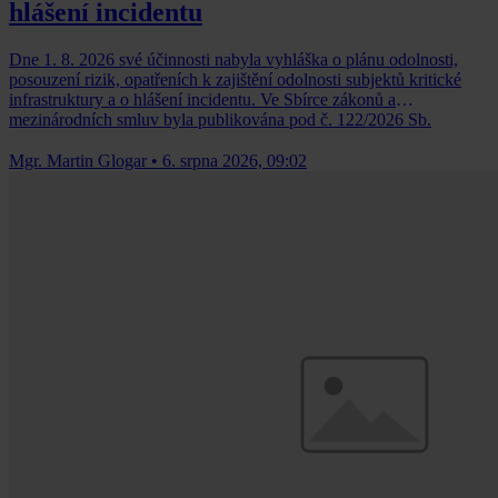
hlášení incidentu
Dne 1. 8. 2026 své účinnosti nabyla vyhláška o plánu odolnosti,
posouzení rizik, opatřeních k zajištění odolnosti subjektů kritické
infrastruktury a o hlášení incidentu. Ve Sbírce zákonů a
mezinárodních smluv byla publikována pod č. 122/2026 Sb.
Mgr. Martin Glogar
•
6. srpna 2026, 09:02