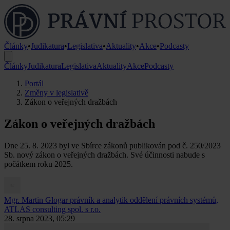
Články
•
Judikatura
•
Legislativa
•
Aktuality
•
Akce
•
Podcasty
Články
Judikatura
Legislativa
Aktuality
Akce
Podcasty
Portál
Změny v legislativě
Zákon o veřejných dražbách
Zákon o veřejných dražbách
Dne 25. 8. 2023 byl ve Sbírce zákonů publikován pod č. 250/2023
Sb. nový zákon o veřejných dražbách. Své účinnosti nabude s
počátkem roku 2025.
Mgr. Martin Glogar
právník a analytik oddělení právních systémů,
ATLAS consulting spol. s r.o.
28. srpna 2023, 05:29