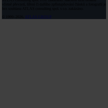
včetně převzetí, šíření či dalšího zpřístupňování článků a fotografií je
bez souhlasu ATLAS consulting spol. s r.o. zakázáno.
© 1999–2026,
ATLAS GROUP