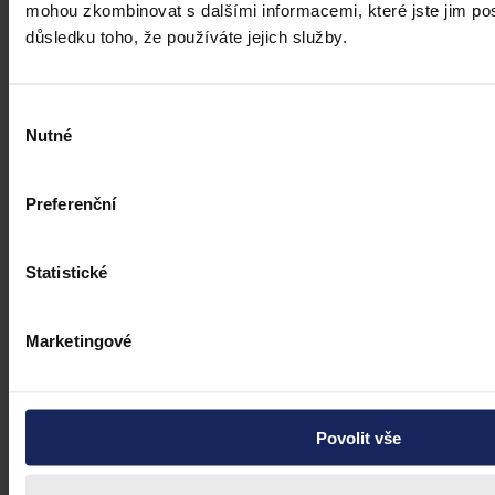
zákona o veřejném zdravotním pojištění, ve znění pozdějších
mohou zkombinovat s dalšími informacemi, které jste jim posk
předpisů. Ve Sbírce zákonů a mezinárodních smluv byla
důsledku toho, že používáte jejich služby.
publikována pod č. 119/2026 Sb.
Mgr. Martin Glogar
•
30. července 2026, 07:27
Výběr
Nutné
souhlasu
Preferenční
Statistické
Marketingové
Povolit vše