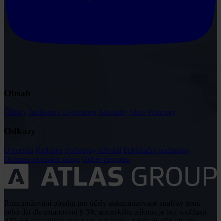
Obsah
Články
Judikatura
Legislativa
Aktuality
Akce
Podcasty
Odkazy
O portálu
Redakce
Podmínky užívání
Publikační podmínky
Ochrana osobních údajů
Odběr časopisu
Rozmnožování obsahu pro účely automatizované analýzy textů
nebo dat dle ustanovení § 39c autorského zákona je bez souhlasu
ATLAS consulting spol. s r.o. zakázáno. Jakékoli užití obsahu