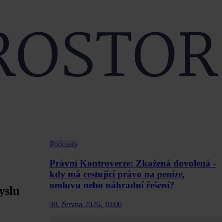
Podcasty
Právní Kontroverze: Zkažená dovolená -
kdy má cestující právo na peníze,
omluvu nebo náhradní řešení?
yslu
30. června 2026, 10:00