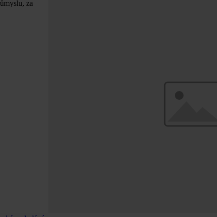
růmyslu, za