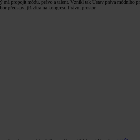
rý má propojit módu, právo a talent. Vznikl tak Ústav práva módního p
 představí již zítra na kongresu Právní prostor.