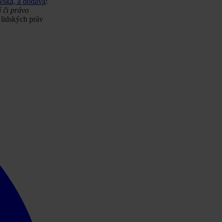
vská, a dodává
:
í či právo
 lidských práv