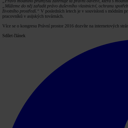
„Právo módního průmyslu zahrnuje ta právní odvětví, která s módním 
„Můžeme do něj zařadit právo duševního vlastnictví, ochranu spotřebit
životního prostředí.“
V posledních letech je v souvislosti s módním pr
pracovníků v asijských továrnách.
Více se o kongresu Právní prostor 2016 dozvíte na internetových str
Sdílet článek