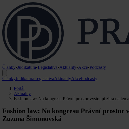
Články
•
Judikatura
•
Legislativa
•
Aktuality
•
Akce
•
Podcasty
Články
Judikatura
Legislativa
Aktuality
Akce
Podcasty
Portál
Aktuality
Fashion law: Na kongresu Právní prostor vystoupí zítra na t
Fashion law: Na kongresu Právní prostor 
Zuzana Šimonovská