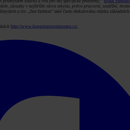
průmyslem souvisí a řeší pro něj specifické problémy,“
uvádí Šimono
ele, závazky v nejširším slova smyslu, právo pracovní, soutěžní, trestn
ůmyslem a tzv. „fast fashion“ také často diskutována otázka základních
ánkách
http://www.kongrespravniprostor.cz/
.