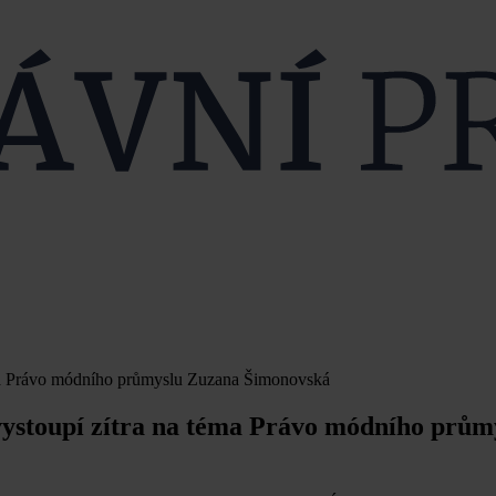
éma Právo módního průmyslu Zuzana Šimonovská
vystoupí zítra na téma Právo módního prům