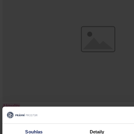
Aktuality
Ruský podnik neuspěl s kasační stížností
kvůli zablokování českého účtu
Souhlas
Detaily