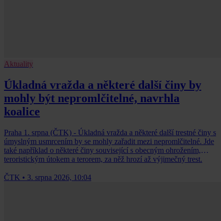
Aktuality
Úkladná vražda a některé další činy by
mohly být nepromlčitelné, navrhla
koalice
Praha 1. srpna (ČTK) - Úkladná vražda a některé další trestné činy s
úmyslným usmrcením by se mohly zařadit mezi nepromlčitelné. Jde
také například o některé činy související s obecným ohrožením,
teroristickým útokem a terorem, za něž hrozí až výjimečný trest.
ČTK
•
3. srpna 2026, 10:04