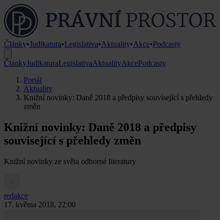
Články
•
Judikatura
•
Legislativa
•
Aktuality
•
Akce
•
Podcasty
Články
Judikatura
Legislativa
Aktuality
Akce
Podcasty
Portál
Aktuality
Knižní novinky: Daně 2018 a předpisy související s přehledy
změn
Knižní novinky: Daně 2018 a předpisy
související s přehledy změn
Knižní novinky ze světa odborné literatury
redakce
17. května 2018, 22:00