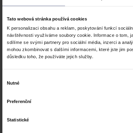
Brno 30. července (ČTK) - Ruský Podnik pro správu majetku
v zahraničí neuspěl s kasační stížností kvůli zablokování českého
bankovního účtu.
Tato webová stránka používá cookies
K personalizaci obsahu a reklam, poskytování funkcí sociáln
ČTK
•
31. července 2026, 10:55
návštěvnosti využíváme soubory cookie. Informace o tom, j
sdílíme se svými partnery pro sociální média, inzerci a analý
mohou zkombinovat s dalšími informacemi, které jste jim posk
důsledku toho, že používáte jejich služby.
Výběr
Nutné
souhlasu
Preferenční
Statistické