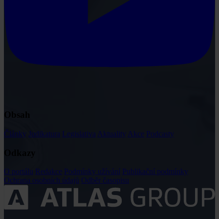
Obsah
Články
Judikatura
Legislativa
Aktuality
Akce
Podcasty
Odkazy
O portálu
Redakce
Podmínky užívání
Publikační podmínky
Ochrana osobních údajů
Odběr časopisu