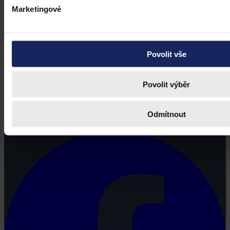
Marketingové
Povolit vše
Povolit výběr
Právní portál, jehož cílovou skupinou jsou nejenom právní
profesionálové a zástupci právnických profesí, ale všichni, kteří
Odmítnout
potřebují právní informace.