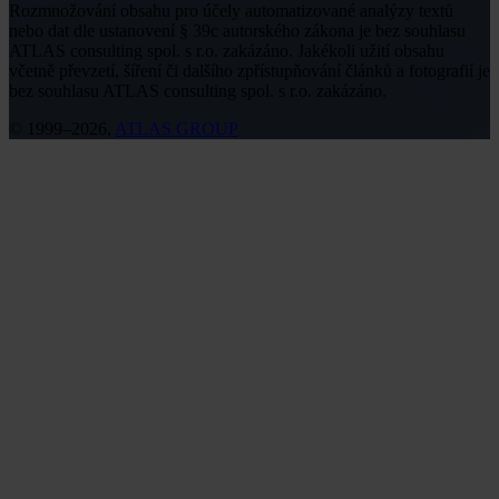
Rozmnožování obsahu pro účely automatizované analýzy textů
nebo dat dle ustanovení § 39c autorského zákona je bez souhlasu
ATLAS consulting spol. s r.o. zakázáno. Jakékoli užití obsahu
včetně převzetí, šíření či dalšího zpřístupňování článků a fotografií je
bez souhlasu ATLAS consulting spol. s r.o. zakázáno.
© 1999–2026,
ATLAS GROUP