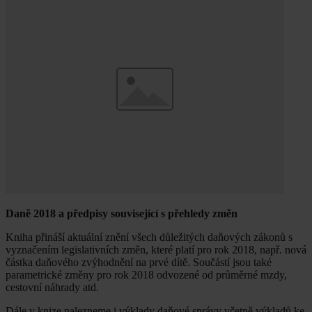
Daně 2018 a předpisy související s přehledy změn
Kniha přináší aktuální znění všech důležitých daňových zákonů s
vyznačením legislativních změn, které platí pro rok 2018, např. nová
částka daňového zvýhodnění na prvé dítě. Součástí jsou také
parametrické změny pro rok 2018 odvozené od průměrné mzdy,
cestovní náhrady atd.
Dále v knize nalezneme i výklady daňové správy včetně výkladů ke