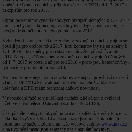
změnám zákona o daních z příjmů a zákona o DPH od 1. 7. 2017 a
tiskopisům pro rok 2018.
Oproti poslednímu vydání daňových předpisů účinných k 1. 7. 2017
kniha zachycuje a komentuje všechny další legislativní změny, ke
kterým došlo během druhého pololetí roku 2017.
Vzhledem k tomu, že některé změny v zákoně o daních z příjmů se
použijí již pro období roku 2017, jsou komentovány nejen změny k
1. 1. 2018, ale i změny pro sestavení daňového přiznání za rok
2017. Naopak, většina změn v zákoně o daních z příjmů účinných
od 1. 7. 2017 se použije až pro rok 2018 – proto jsou komentovány i
tyto změny pro období roku 2018.
Kniha obsahuje nejen daňové zákony, ale např. i prováděcí nařízení
vlády č. 361/2014 Sb. v aktuálním znění, na jehož základě se
uplatňuje u DPH režim přenesení daňové povinnosti.
V neposlední řadě se v publikaci nachází také zákon o evidenci
tržeb ve znění nálezu Ústavního soudu č. 8/2018 Sb.
Část již déle platných pokynů, informací a sdělení, které v knize již
několikrát vyšly a z hlediska běžné praxe jsou méně aktuální, je
přesunuta ke stažení zdarma na naše webové stránky
www.anag.cz
a na uvolněné místo jsou zařazeny zcela aktuální novinky.