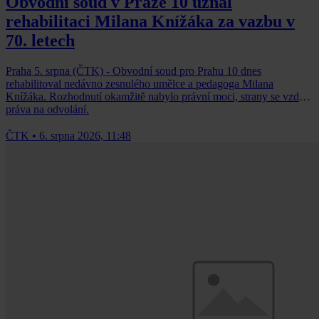
Obvodní soud v Praze 10 uznal
rehabilitaci Milana Knížáka za vazbu v
70. letech
Praha 5. srpna (ČTK) - Obvodní soud pro Prahu 10 dnes
rehabilitoval nedávno zesnulého umělce a pedagoga Milana
Knížáka. Rozhodnutí okamžitě nabylo právní moci, strany se vzdaly
práva na odvolání.
ČTK
•
6. srpna 2026, 11:48