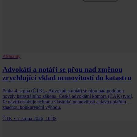
Aktuality
Advokáti a notáři se přou nad změnou
zrychlující vklad nemovitostí do katastru
Praha 4. srpna (ČTK) - Advokáti a notáři se přou nad podobou
novely katastrálního zákona. Česká advokátní komora (ČAK) tvrdí,
že návrh oslabuje ochranu vlastníků nemovitostí a dává notářům
značnou konkurenční výhodu.
ČTK
•
5. srpna 2026, 10:38