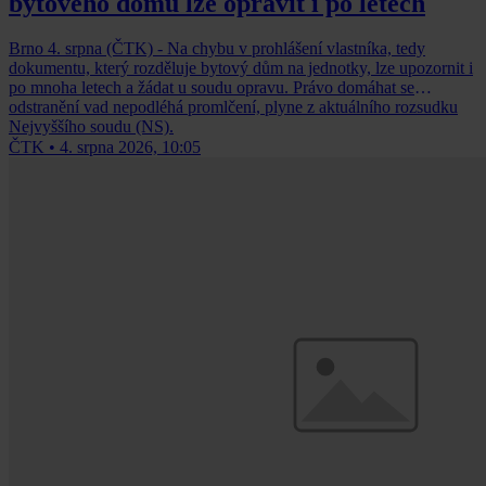
bytového domu lze opravit i po letech
Brno 4. srpna (ČTK) - Na chybu v prohlášení vlastníka, tedy
dokumentu, který rozděluje bytový dům na jednotky, lze upozornit i
po mnoha letech a žádat u soudu opravu. Právo domáhat se
odstranění vad nepodléhá promlčení, plyne z aktuálního rozsudku
Nejvyššího soudu (NS).
ČTK
•
4. srpna 2026, 10:05