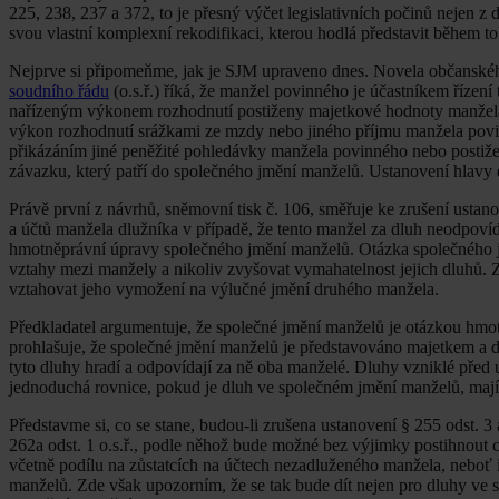
225, 238, 237 a 372, to je přesný výčet legislativních počinů nejen z d
svou vlastní komplexní rekodifikaci, kterou hodlá představit během t
Nejprve si připomeňme, jak je SJM upraveno dnes. Novela občanskéh
soudního řádu
(o.s.ř.) říká, že manžel povinného je účastníkem řízení
nařízeným výkonem rozhodnutí postiženy majetkové hodnoty manžel
výkon rozhodnutí srážkami ze mzdy nebo jiného příjmu manžela povi
přikázáním jiné peněžité pohledávky manžela povinného nebo postižen
závazku, který patří do společného jmění manželů. Ustanovení hlavy d
Právě první z návrhů, sněmovní tisk č. 106, směřuje ke zrušení ustanov
a účtů manžela dlužníka v případě, že tento manžel za dluh neodpoví
hmotněprávní úpravy společného jmění manželů. Otázka společného j
vztahy mezi manžely a nikoliv zvyšovat vymahatelnost jejich dluhů. Z 
vztahovat jeho vymožení na výlučné jmění druhého manžela.
Předkladatel argumentuje, že společné jmění manželů je otázkou hmo
prohlašuje, že společné jmění manželů je představováno majetkem a 
tyto dluhy hradí a odpovídají za ně oba manželé. Dluhy vzniklé před
jednoduchá rovnice, pokud je dluh ve společném jmění manželů, mají
Představme si, co se stane, budou-li zrušena ustanovení § 255 odst. 3 
262a odst. 1 o.s.ř., podle něhož bude možné bez výjimky postihnout 
včetně podílu na zůstatcích na účtech nezadluženého manžela, neboť
manželů. Zde však upozorním, že se tak bude dít nejen pro dluhy ve s