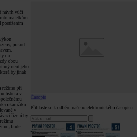
í návrh vůči
těmto majetkům.
í postižením
 výkon
kozeny, pokud
tavem.
ely do
mzdy obou
vinný není jeho
která by jinak
 režimu při
 listin a v
Časopis
 společnému
ěnka okamžiku
Přihlaste se k odběru našeho elektronického časopisu
idované v
vací řízení by
 režimu
ežimu, bude