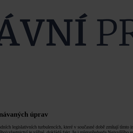
dnávaných úprav
ních legislativních turbulencích, které v současné době zmítají tímto in
ého) vlastnictví je vážné, dokládá fakt, že i místopředseda Nejvyššího