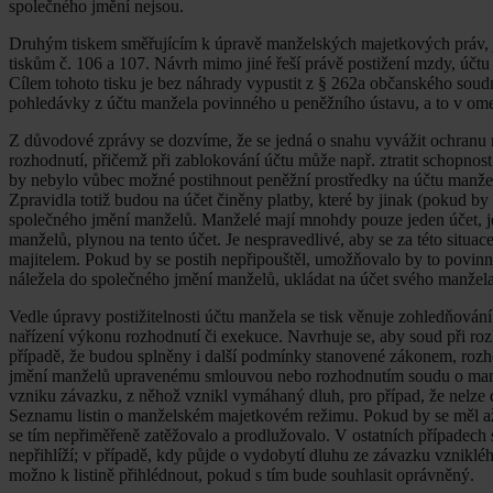
společného jmění nejsou.
Druhým tiskem směřujícím k úpravě manželských majetkových práv, je
tiskům č. 106 a 107. Návrh mimo jiné řeší právě postižení mzdy, účt
Cílem tohoto tisku je bez náhrady vypustit z § 262a občanského soud
pohledávky z účtu manžela povinného u peněžního ústavu, a to v om
Z důvodové zprávy se dozvíme, že se jedná o snahu vyvážit ochranu m
rozhodnutí, přičemž při zablokování účtu může např. ztratit schopnost
by nebylo vůbec možné postihnout peněžní prostředky na účtu manže
Zpravidla totiž budou na účet činěny platby, které by jinak (pokud b
společného jmění manželů. Manželé mají mnohdy pouze jeden účet, je
manželů, plynou na tento účet. Je nespravedlivé, aby se za této situa
majitelem. Pokud by se postih nepřipouštěl, umožňovalo by to povinn
náležela do společného jmění manželů, ukládat na účet svého manžela
Vedle úpravy postižitelnosti účtu manžela se tisk věnuje zohledňová
nařízení výkonu rozhodnutí či exekuce. Navrhuje se, aby soud při ro
případě, že budou splněny i další podmínky stanovené zákonem, rozh
jmění manželů upravenému smlouvou nebo rozhodnutím soudu o man
vzniku závazku, z něhož vznikl vymáhaný dluh, pro případ, že nelze do
Seznamu listin o manželském majetkovém režimu. Pokud by se měl až
se tím nepřiměřeně zatěžovalo a prodlužovalo. V ostatních případec
nepřihlíží; v případě, kdy půjde o vydobytí dluhu ze závazku vznikl
možno k listině přihlédnout, pokud s tím bude souhlasit oprávněný.