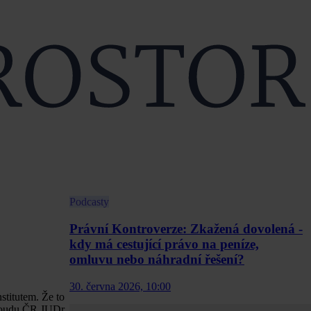
Podcasty
Právní Kontroverze: Zkažená dovolená -
kdy má cestující právo na peníze,
omluvu nebo náhradní řešení?
30. června 2026, 10:00
stitutem. Že to
 soudu ČR JUDr.