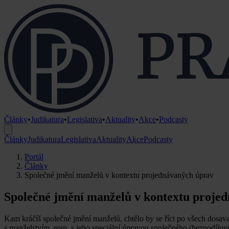
Články
•
Judikatura
•
Legislativa
•
Aktuality
•
Akce
•
Podcasty
Články
Judikatura
Legislativa
Aktuality
Akce
Podcasty
Portál
Články
Společné jmění manželů v kontextu projednávaných úprav
Společné jmění manželů v kontextu proje
Kam kráčíš společné jmění manželů, chtělo by se říct po všech dosavad
s manželstvím, resp. s jeho speciální úpravou společného (bezpodílov