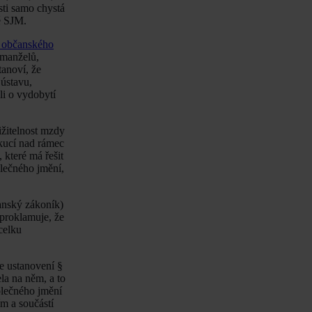
osti samo chystá
ě SJM.
3 občanského
 manželů,
tanoví, že
ústavu,
li o vydobytí
ižitelnost mzdy
ekucí nad rámec
které má řešit
olečného jmění,
anský zákoník)
proklamuje, že
celku
ne ustanovení §
la na něm, a to
olečného jmění
m a součástí