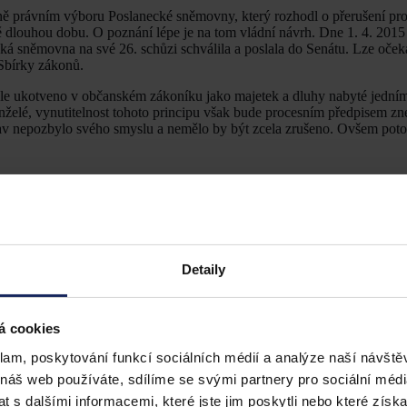
vně právním výboru Poslanecké sněmovny, který rozhodl o přerušení pr
 dlouhou dobu. O poznání lépe je na tom vládní návrh. Dne 1. 4. 2015 
ká sněmovna na své 26. schůzi schválila a poslala do Senátu. Lze očeká
 Sbírky zákonů.
tále ukotveno v občanském zákoníku jako majetek a dluhy nabyté jedn
manželé, vynutitelnost tohoto principu však bude procesním předpisem 
av nepozbylo svého smyslu a nemělo by být zcela zrušeno. Ovšem pot
Detaily
á cookies
klam, poskytování funkcí sociálních médií a analýze naší návšt
 náš web používáte, sdílíme se svými partnery pro sociální média
 s dalšími informacemi, které jste jim poskytli nebo které získa