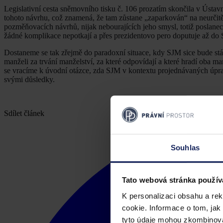
Legislativní cesta sněmovního tisku č. 106 prozatím skončila v Ústa
tohoto návrhu, což znamená, že tam zůstane „zaparkován“ na neurčitě
pozměňovacích návrhů, nijak nebourajících jeho smysl, totiž poslanec
žádné komplikace nepotkají a přes prezidentovo pero doputuje až do
Dostaneme se tak zřejmě do paradoxní situace, kdy SJM sice bude s
manželi za trvání manželství, za které odpovídají a které hradí oba 
se vracíme k úvodní otázce, zda SJM v kontextu projednávaných úpr
svými důsledky.
Sdílet článek
Souhlas
Tato webová stránka použív
K personalizaci obsahu a re
cookie. Informace o tom, jak
tyto údaje mohou zkombinovat