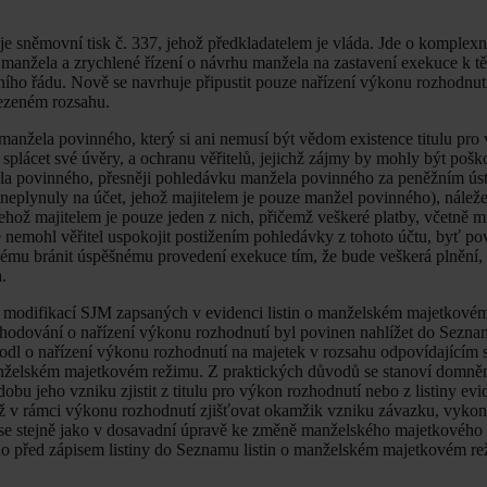
 sněmovní tisk č. 337, jehož předkladatelem je vláda. Jde o komplexn
u manžela a zrychlené řízení o návrhu manžela na zastavení exekuce k 
ního řádu. Nově se navrhuje připustit pouze nařízení výkonu rozhodnut
ezeném rozsahu.
anžela povinného, který si ani nemusí být vědom existence titulu pro
 splácet své úvěry, a ochranu věřitelů, jejichž zájmy by mohly být poš
la povinného, přesněji pohledávku manžela povinného za peněžním ús
y neplynuly na účet, jehož majitelem je pouze manžel povinného), nálež
hož majitelem je pouze jeden z nich, přičemž veškeré platby, včetně 
ce nemohl věřitel uspokojit postižením pohledávky z tohoto účtu, byť po
ému bránit úspěšnému provedení exekuce tím, že bude veškerá plnění, 
.
ní modifikací SJM zapsaných v evidenci listin o manželském majetkovém
zhodování o nařízení výkonu rozhodnutí byl povinen nahlížet do Seznamu
odl o nařízení výkonu rozhodnutí na majetek v rozsahu odpovídajícím
želském majetkovém režimu. Z praktických důvodů se stanoví domn
bu jeho vzniku zjistit z titulu pro výkon rozhodnutí nebo z listiny ev
 v rámci výkonu rozhodnutí zjišťovat okamžik vzniku závazku, vykoná
h se stejně jako v dosavadní úpravě ke změně manželského majetkového
ého před zápisem listiny do Seznamu listin o manželském majetkovém r