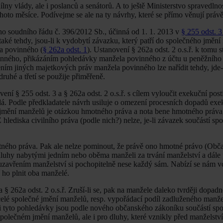
ílny vlády, ale i poslanců a senátorů. A to ještě Ministerstvo spravedln
ohoto měsíce. Podívejme se ale na ty návrhy, které se přímo věnují práv
o soudního řádu č. 396/2012 Sb., účinná od 1. 1. 2013 v
§ 255 odst. 
 také tehdy, jsou-li k vydobytí závazku, který patří do společného jmění
a povinného (
§ 262a odst. 1
). Ustanovení § 262a odst. 2 o.s.ř. k tomu s
nného, přikázáním pohledávky manžela povinného z účtu u peněžního 
ím jiných majetkových práv manžela povinného lze nařídit tehdy, jde-
ruhé a třetí se použije přiměřeně.
ení § 255 odst. 3 a § 262a odst. 2 o.s.ř. s cílem vyloučit exekuční post
dá. Podle předkladatele návrh usiluje o omezení procesních dopadů ex
mění manželů je otázkou hmotného práva a nota bene hmotného práva, 
hlediska civilního práva (podle nich?) nelze, je-li závazek součástí sp
tného práva. Pak ale nelze pominout, že právě ono hmotné právo (Obč
dluhy nabytými jedním nebo oběma manželi za trvání manželství a dále 
 uzavřením manželství si pochopitelně nese každý sám. Nabízí se nám v
 ho plnit oba manželé.
a § 262a odst. 2 o.s.ř. Zruší-li se, pak na manžele daleko tvrději dopad
celé společné jmění manželů, resp. vypořádací podíl zadluženého manže
 i tyto pohledávky jsou podle nového občanského zákoníku součástí sp
polečném jmění manželů, ale i pro dluhy, které vznikly před manželství