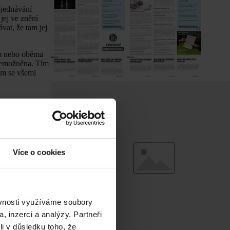
ojednávání
jej ve znění
vat, že tam jej
ím nebo oběma
znemožněna. Tím
om se všemi
Více o cookies
ěvnosti využíváme soubory
, inzerci a analýzy. Partneři
li v důsledku toho, že