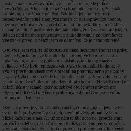
přistane na ostrově zavražděn, a na místo nepřijede policie a
nevyšetřuje vraždu, ale je chráněna komunita jen proto, že je tak
primitivní, že má být chráněna. Pak hledejme hranici mezi
respektováním jedné z nejvýznamnějších lidskoprávních hodnot,
kterou je ochrana života, před ochranou určité kultury určité oblasti
a skupiny lidí. Z posledních dnů také cítím, že už v demokratických
státech není hanba znovu mluvit o znárodňování a zpochybňovat
vlastnické právo, o němž jsem se domníval, že je nedotknutelné.
O to více jsem rád, že už čtvrtstoletí mám možnost věnovat se právu,
které je typické tím, že bez ohledu na dobu, ve které se psalo a
uplatňovalo, a to jak z pohledu legislativy, tak interpretace a
aplikace, vždy bylo reprezentováno jako kontinuální hodnotový
výklad přechodu vlastnictví z předků na potomky nebo jiné osoby
tak, aby byla naplněna vůle těchto lidí a zákona. Jsem velmi vděčný
osudu za to, že už před mnoha lety při příchodu na Nejvyšší soud mi
naložil účast v senátě, který se zabývá obyčejným právem pro
obyčejné lidi řešící obyčejné problémy, tedy právem pracovním,
rodinným a dědickým.
Dědické právo je v tomto ohledu asi to, co považuji za jeden z těch
systémů či podsystémů právních, které mi vždy připadaly jako
blízké každému z nás. Ať už se nám to líbí nebo ne, protože smrt
provází každého z nás, ať už našich blízkých nebo nás samotných.
Umožňuje nám náhled na řešení právních problémů někdy z větší