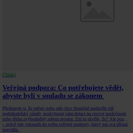
Články
Veřejná podpora: Co potřebujete vědět,
abyste byli v souladu se zákonem
Představte si, že město nebo stát chce finančně podpořit váš
podnikatelský záměr, poskytnout vám dotaci na rozvoj společnosti
nebo třeba zvýhodněný nájem prostor. Zní to skvěle, že? Ale pozor
– právě jste vstoupili do světa veřejné podpory, který má svá přísná
pravidla.