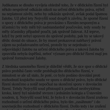
Judikatura se dlouho vyvíjela ohledně toho, že v dědickém řízení byl
někdo nesprávně odkázán nikoli na určení dědického práva, nýbrž
na neplatnost závěti, nebo by odkázán správně, avšak podal špatnou
žalobu. Už před lety Nejvyšší soud dospěl k závěru, že sporné řízení
o spory z dědického práva je provázáno s řízením nesporným a
účastníci by tedy měli být nadstandardně poučováni, tedy soudy by
měly účastníky případně poučit, jak správně žalovat. Až teprve,
když by petit nebyl upraven do správné podoby, pak by se takový
dědic dostal do situace, že by musel prokazovat naléhavý právní
zájem na požadovaném určení, protože by se nejednalo o
odpovídající žalobu na určení dědického práva a taková žaloba by
zpravidla nebyla úspěšná, neboť význam pro dědické řízení mají jen
správně formulované žaloby.
Z hlediska samotného řízení je důležité vědět, že sice spor o dědické
právo probíhá často vedle probíhajícího dědického řízení, v
minulosti se ale už stalo, že poté, co bylo podáno dovolání proti
rozhodnutí krajského soudu ve sporu o dědické právo, bylo dědické
řízení skončeno a notář nepočkal na skončení sporu v dovolacím
řízení. Tehdy Nejvyšší soud přistoupil k poněkud neobvyklému
kroku, který byl následně stvrzen i jednáním kolegia a Ústavním
soudem, tj. Nejvyšší soud řekl, že bylo-li v dovolacím řízení zrušeno
rozhodnutí o určení dědického práva, bylo tím „zasáhnuto“ i do
souvisejícího rozhodnutí v dědickém řízení. Došlo tedy i ke zrušení