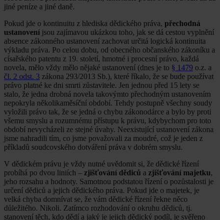
jiné peníze a jiné daně.
Pokud jde o kontinuitu z hlediska dědického práva,
přechodná
ustanovení
jsou zajímavou ukázkou toho, jak se dá cestou vyplnění
absence zákonného ustanovení zachovat určitá logická kontinuita
výkladu práva. Po celou dobu, od obecného občanského zákoníku a
císařského patentu z 19. století, hmotné i procesní právo, každá
novela, mělo vždy mělo nějaké ustanovení (dnes je to
§ 1479
o.z. a
čl. 2 odst. 3
zákona 293/2013 Sb.), které říkalo, že se bude používat
právo platné ke dni smrti zůstavitele. Jen jednou před 15 lety se
stalo, že jedna drobná novela takovýmto přechodným ustanovením
nepokryla několikaměsíční období. Tehdy postupně všechny soudy
vyložili právo tak, že se jedná o chybu zákonodárce a bylo by proti
všemu smyslu a rozumnému přístupu k právu, kdybychom pro toto
období nevycházeli ze stejné úvahy. Neexistující ustanovení zákona
jsme nahradili tím, co jsme považovali za moudré, což je jeden z
příkladů soudcovského dotváření práva v dobrém smyslu.
V dědickém právu je vždy nutné uvědomit si, že dědické řízení
probíhá po dvou liniích –
zjišťování dědiců
a
zjišťování majetku
,
jeho rozsahu a hodnoty. Samotnou podstatou řízení o pozůstalosti je
určení dědiců a jejich dědického práva. Pokud jde o majetek, je
velká chyba domnívat se, že vám dědické řízení řekne něco
důležitého. Nikoli. Zatímco rozhodování o okruhu dědiců, tj.
stanovení těch, kdo dědí a jaký je jejich dědický podíl, je svěřeno