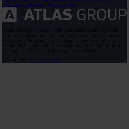
Ochrana osobních údajů
Odběr časopisu
Rozmnožování obsahu pro účely automatizované analýzy textů
nebo dat dle ustanovení § 39c autorského zákona je bez souhlasu
ATLAS consulting spol. s r.o. zakázáno. Jakékoli užití obsahu
včetně převzetí, šíření či dalšího zpřístupňování článků a fotografií je
bez souhlasu ATLAS consulting spol. s r.o. zakázáno.
© 1999–2026,
ATLAS GROUP