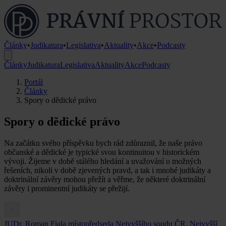
Články
•
Judikatura
•
Legislativa
•
Aktuality
•
Akce
•
Podcasty
Články
Judikatura
Legislativa
Aktuality
Akce
Podcasty
Portál
Články
Spory o dědické právo
Spory o dědické právo
Na začátku svého příspěvku bych rád zdůraznil, že naše právo
občanské a dědické je typické svou kontinuitou v historickém
vývoji. Žijeme v době stálého hledání a uvažování o možných
řešeních, nikoli v době zjevených pravd, a tak i mnohé judikáty a
doktrinální závěry mohou přežít a věřme, že některé doktrinální
závěry i prominentní judikáty se přežijí.
JUDr. Roman Fiala
místopředseda Nejvyššího soudu ČR, Nejvyšší