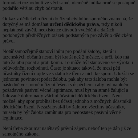
formulaci rozhodnutí ve věci samé, nicméně judikatorně se postupně
podařilo většinu chyb odstranit.
Odkaz z dědického řízení do řízení civilního sporného znamená, že
dotyčný se má domáhat
určení dědického práva
, tedy nikoli
neplatnosti závěti, neexistence důvodů vydědění a dalších
podobných předběžných otázek podstatných pro závěr o dědickém
právu.
Notář samozřejmě stanoví lhůtu pro podání žaloby, která u
tuzemských občanů nesmí být kratší než 2 měsíce, a určí, kdo má
tuto žalobu podat a proti komu. To může být stanoveno ve výroku i
odůvodnění rozhodnutí. Často je situace taková, že mezi pěti
účastníky řízení dojde ve vztahu ke třem z nich ke sporu. Uloží-li se
jednomu povinnost podat žalobu, pak aby tato žaloba mohla být
následně ve sporném řízení řešena s úspěchem a aby byl naplněn
požadavek pasivní věcné legitimace, musí být na straně žalující a
žalované dohromady všichni účastníci dědického řízení. Není
možné, aby spor probíhal bez účasti jednoho z možných účastníků
dědického řízení. Nezažaloval-li by žalobce všechny účastníky,
musela by být žaloba zamítnuta pro nedostatek pasivní věcné
legitimace.
Není třeba zkoumat naléhavý právní zájem, neboť ten je dán již ze
samotného zákona.