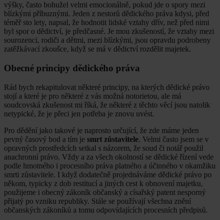
výšky, často bohužel velmi emocionálně, pokud jde o spory mezi
blízkými příbuznými. Jeden z nestorů dědického práva kdysi, před
téměř sto lety, napsal, že hodnotit lidské vztahy dřív, než před nimi
byl spor o dědictví, je předčasné. Je mou zkušeností, že vztahy mezi
sourozenci, rodiči a dětmi, mezi blízkými, jsou opravdu podrobeny
zatěžkávací zkoušce, když se má v dědictví rozdělit majetek.
Obecné principy dědického práva
Rád bych rekapitulovat některé principy, na kterých dědické právo
stojí a které je pro některé z vás možná notorietou, ale má
soudcovská zkušenost mi říká, že některé z těchto věcí jsou natolik
netypické, že je přeci jen potřeba je znovu uvést.
Pro dědění jako takové je naprosto určující, že zde máme jeden
pevný časový bod a tím je
smrt zůstavitele
. Velmi často jsem se v
opravných prostředcích setkal s názorem, že soud či notář použil
anachronní právo. Vždy a za všech okolností se dědické řízení vede
podle hmotného i procesního práva platného a účinného v okamžiku
smrti zůstavitele. I když dodatečně projednáváme dědické právo po
někom, typicky z dob restitucí a jiných cest k obnovení majetku,
použijeme i obecný zákoník občanský a císařský patent nesporný
přijatý po vzniku republiky. Stále se používají všechna znění
občanských zákoníků a tomu odpovídajících procesních předpisů.