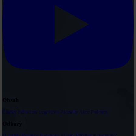
Obsah
Články
Judikatura
Legislativa
Aktuality
Akce
Podcasty
Odkazy
O portálu
Redakce
Podmínky užívání
Publikační podmínky