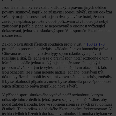
Jsou-li ale námitky ve vztahu k dědickým právům jiných dědiců
povahy skutkové, například zůstavitel pořídil závěť, kterou odkázal
veškerý majetek sousedovi, a jeho dva synové se brání, že tato
závěť je neplatná, protože v době pořizování závěti otec již nebyl
způsobilý ji pořídit, jedná se nepochybně o okolnost vyžadující
dokazování, jedná se o skutkový spor. V nesporném řízení ho není
možné řešit.
Zákon o zvláštních řízeních soudních proto v ust.
§ 168 až 170
promítá do procesního předpisu základní úpravu hmotného práva.
Citovaná ustanovení tyto dva typy sporu (skutkový a právní)
rozlišuje a říká, že jedná-li se o právní spor, notář rozhodne o tom, s
kým bude nadále jednat a s kým jednat přestane. Je to jakýsi
procesní závěr, kterým je vyřešena hmotněprávní otázka. Ti, kdo
jsou označení, že s nimi nebude nadále jednáno, přestávají být
účastníky řízení a mohli by se jimi znovu stát pouze tehdy, změnily-
li by se okolnosti případu a znovu by se obnovila pravděpodobnost
jejich dědického práva (například nová závěť).
V případě sporu skutkového vydává notář rozhodnutí, kterým
odkazuje toho z dědiců, jehož právo se jeví jako méně silné, aby
podal žalobu k soudu, kde ve sporném řízení se svých práv domůže
či nikoli. Tento odkaz z dědického řízení je velmi frekventovaný. V
těchto civilních řízeních docházelo v minulosti k mnoha chybám ve