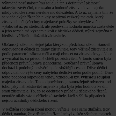
výhradně pozůstalostnímu soudu a ten s definitivní platností
takovýto závěr činí, o rozsahu a hodnotě zůstavitelova majetku
nikdy dědické řízení neřekne nic důležitého. A to už zejména tím, že
se v dědických řízeních nikdy nepřizná veškerý majetek, který
zůstavitel měl (všechny majetkové položky se obvykle začnou
vytahovat až při střetech), ale především hodnota majetku zůstavitele
a jeho rozsah má význam nikoli z hlediska dědiců, nýbrž zejména z
hlediska věřitelů a dlužníků zůstavitele.
Občanský zákoník, stejně jako kterýkoli předchozí zákon, stanovil
odpovědnost dědiců za dluhy zůstavitele, tedy věřitelé zůstavitele se
podle parametrů zákona měli a mají obracet na zůstavitelovy dědice
a vymáhat to, co původně chtěli po zůstaviteli. V tomto směru byla
předchozí právní úprava jednoduchá. Současná právní úprava
dochází k podobným závěrům, ale složitější cestou. Dříve dědici
odpovídali do výše ceny nabytého dědictví nebo podle podílů. Dnes
touto podobou odpovídají tehdy, vznesou-li tzv.
výhradu soupisu
majetku zůstavitele. Tato odpovědnost je samozřejmě odvozena od
toho, jaký měl zůstavitel majetek a jaká byla jeho hodnota ke dni
smrti zůstavitele. To, co se odehraje v průběhu dědického řízení,
nemůže nikdy vázat věřitele zůstavitele, kteří v 99 % případech
nejsou účastníky dědického řízení.
V každém sporném řízení mohou věřitelé, ale i sami dlužníci, tedy
dědici, namítat, že v dědickém řízení nebyl zjištěn všechen majetek