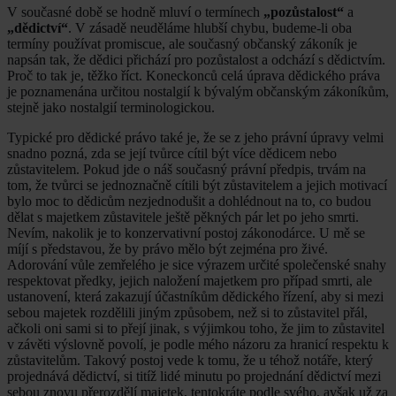
V současné době se hodně mluví o termínech
„pozůstalost“
a
„dědictví“
. V zásadě neuděláme hlubší chybu, budeme-li oba
termíny používat promiscue, ale současný občanský zákoník je
napsán tak, že dědici přichází pro pozůstalost a odchází s dědictvím.
Proč to tak je, těžko říct. Koneckonců celá úprava dědického práva
je poznamenána určitou nostalgií k bývalým občanským zákoníkům,
stejně jako nostalgií terminologickou.
Typické pro dědické právo také je, že se z jeho právní úpravy velmi
snadno pozná, zda se její tvůrce cítil být více dědicem nebo
zůstavitelem. Pokud jde o náš současný právní předpis, trvám na
tom, že tvůrci se jednoznačně cítili být zůstavitelem a jejich motivací
bylo moc to dědicům nezjednodušit a dohlédnout na to, co budou
dělat s majetkem zůstavitele ještě pěkných pár let po jeho smrti.
Nevím, nakolik je to konzervativní postoj zákonodárce. U mě se
míjí s představou, že by právo mělo být zejména pro živé.
Adorování vůle zemřelého je sice výrazem určité společenské snahy
respektovat předky, jejich naložení majetkem pro případ smrti, ale
ustanovení, která zakazují účastníkům dědického řízení, aby si mezi
sebou majetek rozdělili jiným způsobem, než si to zůstavitel přál,
ačkoli oni sami si to přejí jinak, s výjimkou toho, že jim to zůstavitel
v závěti výslovně povolí, je podle mého názoru za hranicí respektu k
zůstavitelům. Takový postoj vede k tomu, že u téhož notáře, který
projednává dědictví, si titíž lidé minutu po projednání dědictví mezi
sebou znovu přerozdělí majetek, tentokráte podle svého, avšak už za