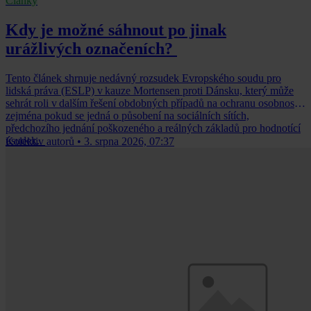
Články
Kdy je možné sáhnout po jinak
urážlivých označeních?
Tento článek shrnuje nedávný rozsudek Evropského soudu pro
lidská práva (ESLP) v kauze Mortensen proti Dánsku, který může
sehrát roli v dalším řešení obdobných případů na ochranu osobnosti,
zejména pokud se jedná o působení na sociálních sítích,
předchozího jednání poškozeného a reálných základů pro hodnotící
úsudek.
Kolektiv autorů
•
3. srpna 2026, 07:37