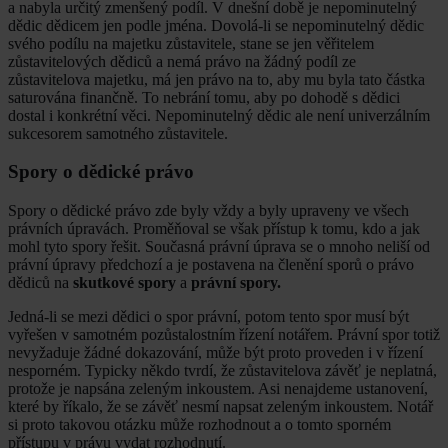
a nabyla určitý zmenšený podíl. V dnešní době je nepominutelný
dědic dědicem jen podle jména. Dovolá-li se nepominutelný dědic
svého podílu na majetku zůstavitele, stane se jen věřitelem
zůstavitelových dědiců a nemá právo na žádný podíl ze
zůstavitelova majetku, má jen právo na to, aby mu byla tato částka
saturována finančně. To nebrání tomu, aby po dohodě s dědici
dostal i konkrétní věci. Nepominutelný dědic ale není univerzálním
sukcesorem samotného zůstavitele.
Spory o dědické právo
Spory o dědické právo zde byly vždy a byly upraveny ve všech
právních úpravách. Proměňoval se však přístup k tomu, kdo a jak
mohl tyto spory řešit. Současná právní úprava se o mnoho neliší od
právní úpravy předchozí a je postavena na členění sporů o právo
dědiců na
skutkové spory
a
právní spory.
Jedná-li se mezi dědici o spor právní, potom tento spor musí být
vyřešen v samotném pozůstalostním řízení notářem. Právní spor totiž
nevyžaduje žádné dokazování, může být proto proveden i v řízení
nesporném. Typicky někdo tvrdí, že zůstavitelova závěť je neplatná,
protože je napsána zeleným inkoustem. Asi nenajdeme ustanovení,
které by říkalo, že se závěť nesmí napsat zeleným inkoustem. Notář
si proto takovou otázku může rozhodnout a o tomto sporném
přístupu v právu vydat rozhodnutí.