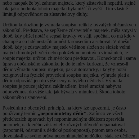
nebo naopak že byl zahrnut majetek, který zůstaviteli nepatřil, stejně
tak, jako hodnota tohoto majetku byla nižší či vyšší. Tím vlastně
limitují odpovědnost za zůstavitelovy dluhy.
Určitou kuriozitou je výhrada soupisu, relikt z bývalých občanských
zákoníků. Představa, že sepíšeme zůstavitelův majetek, měla smysl v
době, kdy přišel notář a sepsal kravky ve stáji, spočítal, co má kdo v
chalupě a co lidé nestačili odnést k sousedům a schovat. V dnešní
době, kdy je zůstavitelův majetek většinou složen ze složek velmi
malých hmotných věcí nebo položek nehmotných virtuálních, je
soupis majetku určitou chimérickou představou. Koneckonců i sama
úprava občanského zákoníku je do té míry kuriozní, že vznese-li
dědic výhradu soupisu majetku, pak automaticky, i kdyby notář
rezignoval na fyzické provedení soupisu majetku, výhrada platí a
dědic odpovídá jen do výše ceny nabytého dědictví. Výhrada
soupisu je pouze jakýmsi zaklínadlem, které umožní nabývat
odpovědnost do výše tak, jak bývala v minulosti. Škoda tohoto
zákonného ustanovení.
Posledním z obecných principů, na který lze upozornit, je často
používaný termín
„nepominutelný dědic“
. Zatímco ve všech
předchozích úpravách byl nepominutelným dědicem zpravidla
potomek, na kterého zůstavitel z různých důvodů nepamatoval
(zapomněl, odstranil z dědické posloupnosti), potom tato osoba,
dovolala-li se svého práva nepominutelného dědice, stala se dědicem