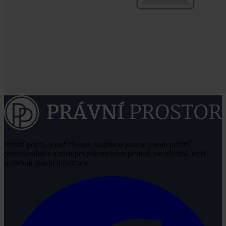
Právní portál, jehož cílovou skupinou jsou nejenom právní
profesionálové a zástupci právnických profesí, ale všichni, kteří
potřebují právní informace.