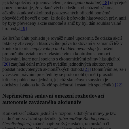
jejichž společným jmenovatelem je
denegatio iustitiae
)
[18]
obyčejně
pouze konstatuje, že v dané věci nedošlo k obcházení zákona,
ačkoliv skutkové okolnosti posuzovaných případů poměrně
přesvědčivě hovoří o tom, že došlo k převodu hlasovacích práv, aniž
by byly převedeny akcie samotné a aniž by byl dán souhlas valné
hromady.
[19]
Ze širšího úhlu pohledu je rovněž nutné upozornit, že otázka akcií
fakticky zbavených hlasovacího práva traktovaná v zahraničí též v
kontextu teorie
empty voting and hidden ownership
(narušení
proporčního vztahu mezi vlastnictvím a kontrolou s pomocí
hlasování, které není spojeno s ekonomickými zájmy hlasujícího)
[20]
zaujímá čelní místo při uvádění jednotlivých skutkových
podstat nedovolených akcionářských dohod.
[21]
Domnívám se, že i
v českém právním prostředí by se proto mohl (a měl) prosadit
kritický pohled na ujednání, jejichž skutečným smyslem je
obcházení zákona ke škodě společnosti i ostatních společníků.
[22]
Nepřiměřená smluvní omezení rozhodovací
autonomie zavázaného akcionáře
Konkretizací zákazu jednání v rozporu s dobrými mravy je tzv.
nadměrné zavázání společníka
(übermäßige Bindung eines
Gesellschafters)
známé např. ve švýcarském, rakouském či
německém právu. Na rozdíl od zákazu obcházení pravidel o