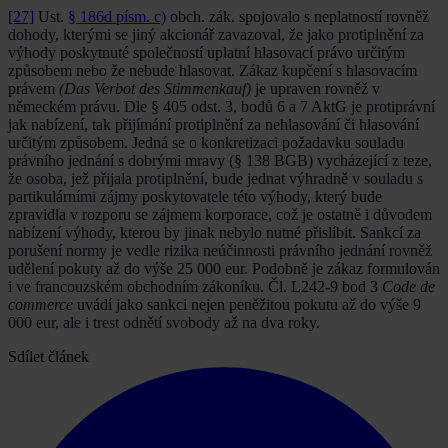
[27]
Ust.
§ 186d písm. c)
obch. zák. spojovalo s neplatností rovněž
dohody, kterými se jiný akcionář zavazoval, že jako protiplnění za
výhody poskytnuté společností uplatní hlasovací právo určitým
způsobem nebo že nebude hlasovat. Zákaz kupčení s hlasovacím
právem
(Das Verbot des Stimmenkauf)
je upraven rovněž v
německém právu. Dle § 405 odst. 3, bodů 6 a 7 AktG je protiprávní
jak nabízení, tak přijímání protiplnění za nehlasování či hlasování
určitým způsobem. Jedná se o konkretizaci požadavku souladu
právního jednání s dobrými mravy (§ 138 BGB) vycházející z teze,
že osoba, jež přijala protiplnění, bude jednat výhradně v souladu s
partikulárními zájmy poskytovatele této výhody, který bude
zpravidla v rozporu se zájmem korporace, což je ostatně i důvodem
nabízení výhody, kterou by jinak nebylo nutné přislíbit. Sankcí za
porušení normy je vedle rizika neúčinnosti právního jednání rovněž
udělení pokuty až do výše 25 000 eur. Podobně je zákaz formulován
i ve francouzském obchodním zákoníku. Čl. L242-9 bod 3
Code de
commerce
uvádí jako sankci nejen peněžitou pokutu až do výše 9
000 eur, ale i trest odnětí svobody až na dva roky.
Sdílet článek