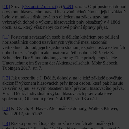
[10]
Srov.
§ 78 odst. 2 písm. i)
či
§ 491
z. o. k. O přípustnosti dohod
o výkonu hlasovacího práva i hlasování učiněného na jejich základě
bylo v minulosti diskutováno s ohledem na zákaz uzavírání
vybraných dohod o výkonu hlasovacích práv obsažený v § 186d
obch. zák., který však nebyl do nové právní úpravy přejat.
[11]
Postavení zavázaných osob je dělicím kritériem pro odlišení
horizontálních dohod uzavíraných výlučně mezi akcionáři,
vertikálních dohod, jejichž jednou stranou je společnost, a externích
dohod mezi stávajícím akcionářem a třetí osobou. Blíže viz S.
Schneider: Der Stimmbindungsvertrag: Eine prinzipiengeleitete
Untersuchung im System der Aktiengesellschaft, Mohr Siebeck,
Tübingen 2017, str. 7.
[12]
Jak upozorňuje J. Dědič, dohody, na jejichž základě pověřuje
akcionář výkonem hlasovacích práv jinou osobu, která pak hlasuje
ve svém zájmu, se svým obsahem blíží převodu hlasovacího práva.
Viz J. Dědič: Individuální výkon hlasovacích práv v akciové
společnosti, Obchodní právo č. 4/1997, str. 13 a násl.
[13]
K. Csach, B. Havel: Akcionářské dohody, Wolters Kluwer,
Praha 2017, str. 51-52.
[14]
Riziko porušení loajality hrozí u externích akcionářských
dohod, přenechá-li akcionář výkon hlasovacího práva třetí osobě,