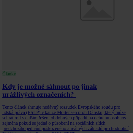
Články
Kdy je možné sáhnout po jinak
urážlivých označeních?
Tento článek shrnuje nedávný rozsudek Evropského soudu pro
lidská práva (ESLP) v kauze Mortensen proti Dánsku, který může
sehrát roli v dalším řešení obdobných případů na ochranu osobnosti,
zejména pokud se jedná o působení na sociálních sítích,
předchozího jednání poškozeného a reálných základů pro hodnotící