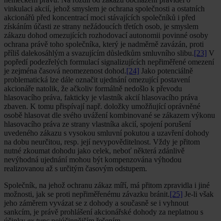
vinkulaci akcií, jehož smyslem je ochrana společnosti a ostatních
akcionářů před koncentrací moci stávajících společníků i před
získáním účasti ze strany nežádoucích třetích osob, je smyslem
zákazu dohod omezujících rozhodovací autonomii povinné osoby
ochrana právě toho společníka, který je nadměrně zavázán, proti
příliš dalekosáhlým a svazujícím důsledkům smluvního slibu.
[23]
V
popředí podezřelých formulací signalizujících nepřiměřené omezení
je zejména časová neomezenost dohod.
[24]
Jako potenciálně
problematická lze dále označit ujednání omezující postavení
akcionáře natolik, že ačkoliv formálně nedošlo k převodu
hlasovacího práva, fakticky je vlastník akcií hlasovacího práva
zbaven. K tomu přispívají např. doložky umožňující oprávněné
osobě hlasovat dle svého uvážení kombinované se zákazem výkonu
hlasovacího práva ze strany vlastníka akcií, spojení porušení
uvedeného zákazu s vysokou smluvní pokutou a uzavření dohody
na dobu neurčitou, resp. její nevypověditelnost. Vždy je přitom
nutné zkoumat dohodu jako celek, neboť některá zdánlivě
nevýhodná ujednání mohou být kompenzována výhodou
realizovanou až s určitým časovým odstupem.
Společník, na jehož ochranu zákaz míří, má přitom zpravidla i jiné
možnosti, jak se proti nepřiměřenému závazku bránit.
[25]
Je-li však
jeho záměrem vyvázat se z dohody a současně se i vyhnout
sankcím, je právě prohlášení akcionářské dohody za neplatnou s
účinky
ex tunc
nejúčinnějším řešením.