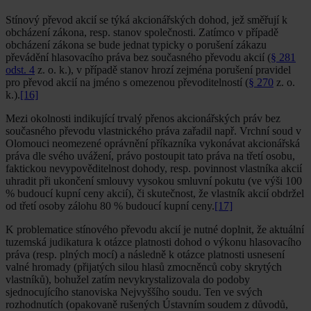
Stínový převod akcií se týká akcionářských dohod, jež směřují k
obcházení zákona, resp. stanov společnosti. Zatímco v případě
obcházení zákona se bude jednat typicky o porušení zákazu
převádění hlasovacího práva bez současného převodu akcií (
§ 281
odst. 4
z. o. k.), v případě stanov hrozí zejména porušení pravidel
pro převod akcií na jméno s omezenou převoditelností (
§ 270
z. o.
k.).
[16]
Mezi okolnosti indikující trvalý přenos akcionářských práv bez
současného převodu vlastnického práva zařadil např. Vrchní soud v
Olomouci neomezené oprávnění příkazníka vykonávat akcionářská
práva dle svého uvážení, právo postoupit tato práva na třetí osobu,
faktickou nevypověditelnost dohody, resp. povinnost vlastníka akcií
uhradit při ukončení smlouvy vysokou smluvní pokutu (ve výši 100
% budoucí kupní ceny akcií), či skutečnost, že vlastník akcií obdržel
od třetí osoby zálohu 80 % budoucí kupní ceny.
[17]
K problematice stínového převodu akcií je nutné doplnit, že aktuální
tuzemská judikatura k otázce platnosti dohod o výkonu hlasovacího
práva (resp. plných mocí) a následně k otázce platnosti usnesení
valné hromady (přijatých silou hlasů zmocněnců coby skrytých
vlastníků), bohužel zatím nevykrystalizovala do podoby
sjednocujícího stanoviska Nejvyššího soudu. Ten ve svých
rozhodnutích (opakovaně rušených Ústavním soudem z důvodů,