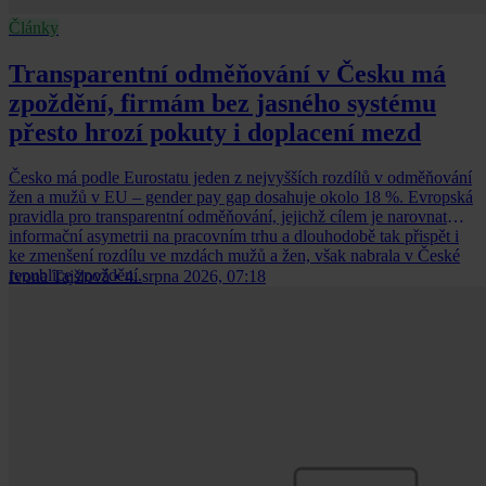
Články
Transparentní odměňování v Česku má
zpoždění, firmám bez jasného systému
přesto hrozí pokuty i doplacení mezd
Česko má podle Eurostatu jeden z nejvyšších rozdílů v odměňování
žen a mužů v EU – gender pay gap dosahuje okolo 18 %. Evropská
pravidla pro transparentní odměňování, jejichž cílem je narovnat
informační asymetrii na pracovním trhu a dlouhodobě tak přispět i
ke zmenšení rozdílu ve mzdách mužů a žen, však nabrala v České
republice zpoždění.
Ivona Tajšlová
•
4. srpna 2026, 07:18