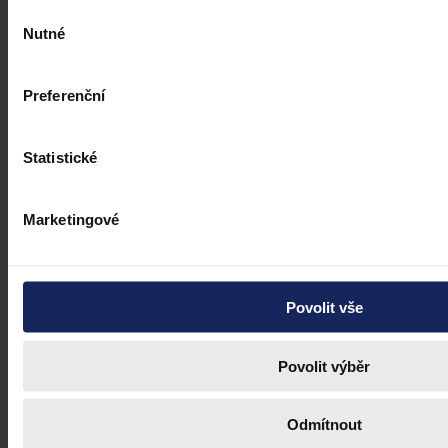
Výběr
dobré mravy
akciová společnost
akcie
veřejný pořádek
stínový
převod akcií
akcionářské dohody
hlasovací právo
ostatní
Nutné
souhlasu
Preferenční
Statistické
Marketingové
Povolit vše
Povolit výběr
Odmítnout