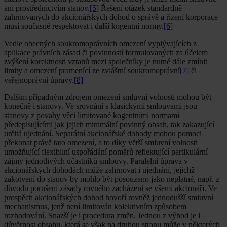
ani prostřednictvím stanov.
[5]
Řešení otázek standardně
zahrnovaných do akcionářských dohod o správě a řízení korporace
musí současně respektovat i další kogentní normy.
[6]
Vedle obecných soukromoprávních omezení vyplývajících z
aplikace právních zásad či povinností formulovaných za účelem
zvýšení korektnosti vztahů mezi společníky je nutné dále zmínit
limity a omezení pramenící ze zvláštní soukromoprávní
[7]
či
veřejnoprávní úpravy.
[8]
Dalším případným zdrojem omezení smluvní volnosti mohou být
konečně i stanovy. Ve srovnání s klasickými smlouvami jsou
stanovy z povahy věci limitované kogentními normami
předepisujícími jak jejich minimální povinný obsah, tak zakazující
určitá ujednání. Separátní akcionářské dohody mohou pomoci
překonat právě tato omezení, a to díky větší smluvní volnosti
umožňující flexibilní uspořádání poměrů reflektující partikulární
zájmy jednotlivých účastníků smlouvy. Paralelní úprava v
akcionářských dohodách může zahrnovat i ujednání, jejichž
zakotvení do stanov by mohlo být posouzeno jako neplatné, např. z
důvodu porušení zásady rovného zacházení se všemi akcionáři. Ve
prospěch akcionářských dohod hovoří rovněž jednodušší smluvní
mechanismus, jenž není limitován kolektivním způsobem
rozhodování. Snazší je i procedura změn. Jednou z výhod je i
důvěrnost obsahu, která se však na druhou stranu může v některých