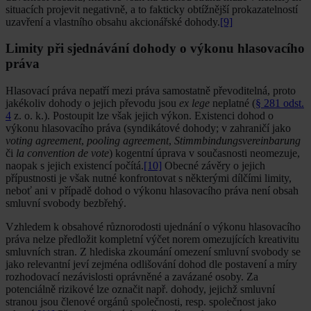
situacích projevit negativně, a to fakticky obtížnější prokazatelností
uzavření a vlastního obsahu akcionářské dohody.
[9]
Limity při sjednávání dohody o výkonu hlasovacího
práva
Hlasovací práva nepatří mezi práva samostatně převoditelná, proto
jakékoliv dohody o jejich převodu jsou
ex lege
neplatné (
§ 281 odst.
4
z. o. k.). Postoupit lze však jejich výkon. Existenci dohod o
výkonu hlasovacího práva (syndikátové dohody; v zahraničí jako
voting agreement
,
pooling agreement
,
Stimmbindungsvereinbarung
či
la convention de vote
) kogentní úprava v současnosti neomezuje,
naopak s jejich existencí počítá.
[10]
Obecné závěry o jejich
přípustnosti je však nutné konfrontovat s některými dílčími limity,
neboť ani v případě dohod o výkonu hlasovacího práva není obsah
smluvní svobody bezbřehý.
Vzhledem k obsahové různorodosti ujednání o výkonu hlasovacího
práva nelze předložit kompletní výčet norem omezujících kreativitu
smluvních stran. Z hlediska zkoumání omezení smluvní svobody se
jako relevantní jeví zejména odlišování dohod dle postavení a míry
rozhodovací nezávislosti oprávněné a zavázané osoby. Za
potenciálně rizikové lze označit např. dohody, jejichž smluvní
stranou jsou členové orgánů společnosti, resp. společnost jako