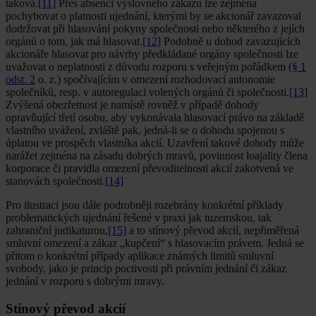
taková.
[11]
Přes absenci výslovného zákazu lze zejména
pochybovat o platnosti ujednání, kterými by se akcionář zavazoval
dodržovat při hlasování pokyny společnosti nebo některého z jejích
orgánů o tom, jak má hlasovat.
[12]
Podobně u dohod zavazujících
akcionáře hlasovat pro návrhy předkládané orgány společnosti lze
uvažovat o neplatnosti z důvodu rozporu s veřejným pořádkem (
§ 1
odst. 2
o. z.) spočívajícím v omezení rozhodovací autonomie
společníků, resp. v autoregulaci volených orgánů či společnosti.
[13]
Zvýšená obezřetnost je namístě rovněž v případě dohody
opravňující třetí osobu, aby vykonávala hlasovací právo na základě
vlastního uvážení, zvláště pak, jedná-li se o dohodu spojenou s
úplatou ve prospěch vlastníka akcií. Uzavření takové dohody může
narážet zejména na zásadu dobrých mravů, povinnost loajality člena
korporace či pravidla omezení převoditelnosti akcií zakotvená ve
stanovách společnosti.
[14]
Pro ilustraci jsou dále podrobněji rozebrány konkrétní příklady
problematických ujednání řešené v praxi jak tuzemskou, tak
zahraniční judikaturou,
[15]
a to stínový převod akcií, nepřiměřená
smluvní omezení a zákaz „kupčení“ s hlasovacím právem. Jedná se
přitom o konkrétní případy aplikace známých limitů smluvní
svobody, jako je princip poctivosti při právním jednání či zákaz
jednání v rozporu s dobrými mravy.
Stínový převod akcií