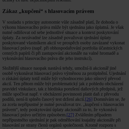
Zákaz „kupčení“ s hlasovacím právem
V souladu s principy autonomie vůle zásadně platí, že dohoda o
výkonu hlasovacího práva může být sjednána jako úplatná. Je však
nutné odlišovat od sebe jednotlivé situace a kontext poskytování
úplaty. Za nezávadné lze zásadně považovat sjednání úplaty
poskytované vlastníkem akcií ve prospěch osoby zavázané vykonat
hlasovací právo (např. při obhospodařování portfolia účastnických
cenných papírů či při zastupování akcionáře na valné hromadě a
vykonávání hlasovacího práva dle jeho instrukcí).
Složitější situace naopak nastává tehdy, umožní-li akcionář jiné
osobě vykonávat hlasovací právo výměnou za protiplnění. Ujednání
o získání úplaty totiž může být vyhodnoceno jako stínový převod
akcií. Ten přitom může být problematický jak z pohledu obcházení
pravidel vinkulace, tak z hlediska porušení daňových předpisů, jež
může spočívat např. v obcházení povinnosti platit daň z převodu
podílů, není-li splněn časový test držení akcií.
[26]
Domnívám se, že
za zcela nepřípustné je nutné považovat tzv. „kupčení s hlasovacím
právem“, tedy poskytování úplaty akcionáři za to, že vykonává
hlasovací právo určitým způsobem.
[27]
Zvláštním případem
nepřípustného ujednání je pak odměňování loajality akcionáře při
hlasování ze strany členů orgánů společnosti. Kromě rozporu s