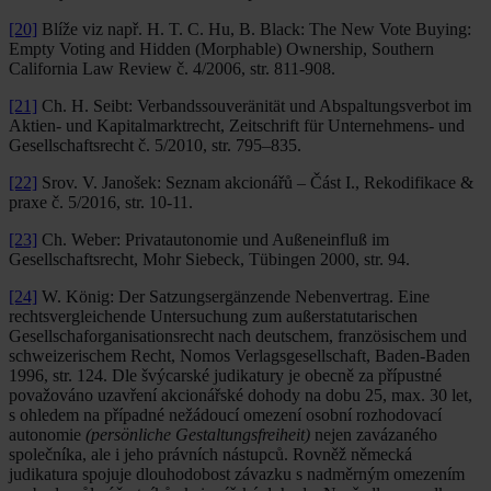
[20]
Blíže viz např. H. T. C. Hu, B. Black: The New Vote Buying:
Empty Voting and Hidden (Morphable) Ownership, Southern
California Law Review č. 4/2006, str. 811-908.
[21]
Ch. H. Seibt: Verbandssouveränität und Abspaltungsverbot im
Aktien- und Kapitalmarktrecht, Zeitschrift für Unternehmens- und
Gesellschaftsrecht č. 5/2010, str. 795–835.
[22]
Srov. V. Janošek: Seznam akcionářů – Část I., Rekodifikace &
praxe č. 5/2016, str. 10-11.
[23]
Ch. Weber: Privatautonomie und Außeneinfluß im
Gesellschaftsrecht, Mohr Siebeck, Tübingen 2000, str. 94.
[24]
W. König: Der Satzungsergänzende Nebenvertrag. Eine
rechtsvergleichende Untersuchung zum außerstatutarischen
Gesellschaforganisationsrecht nach deutschem, französischem und
schweizerischem Recht, Nomos Verlagsgesellschaft, Baden-Baden
1996, str. 124. Dle švýcarské judikatury je obecně za přípustné
považováno uzavření akcionářské dohody na dobu 25, max. 30 let,
s ohledem na případné nežádoucí omezení osobní rozhodovací
autonomie
(persönliche Gestaltungsfreiheit)
nejen zavázaného
společníka, ale i jeho právních nástupců. Rovněž německá
judikatura spojuje dlouhodobost závazku s nadměrným omezením