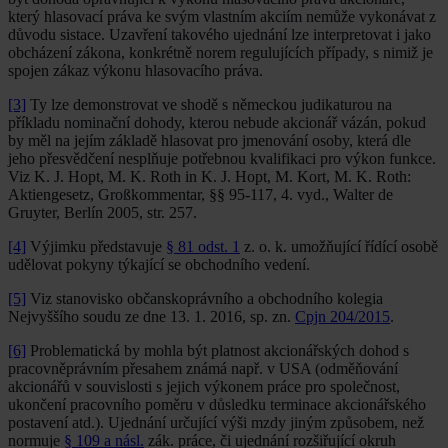
který hlasovací práva ke svým vlastním akciím nemůže vykonávat z
důvodu sistace. Uzavření takového ujednání lze interpretovat i jako
obcházení zákona, konkrétně norem regulujících případy, s nimiž je
spojen zákaz výkonu hlasovacího práva.
[3]
Ty lze demonstrovat ve shodě s německou judikaturou na
příkladu nominační dohody, kterou nebude akcionář vázán, pokud
by měl na jejím základě hlasovat pro jmenování osoby, která dle
jeho přesvědčení nesplňuje potřebnou kvalifikaci pro výkon funkce.
Viz K. J. Hopt, M. K. Roth in K. J. Hopt, M. Kort, M. K. Roth:
Aktiengesetz, Großkommentar, §§ 95-117, 4. vyd., Walter de
Gruyter, Berlín 2005, str. 257.
[4]
Výjimku představuje
§ 81 odst. 1
z. o. k. umožňující řídící osobě
udělovat pokyny týkající se obchodního vedení.
[5]
Viz stanovisko občanskoprávního a obchodního kolegia
Nejvyššího soudu ze dne 13. 1. 2016, sp. zn.
Cpjn 204/2015
.
[6]
Problematická by mohla být platnost akcionářských dohod s
pracovněprávním přesahem známá např. v USA (odměňování
akcionářů v souvislosti s jejich výkonem práce pro společnost,
ukončení pracovního poměru v důsledku terminace akcionářského
postavení atd.). Ujednání určující výši mzdy jiným způsobem, než
normuje
§ 109 a násl.
zák. práce, či ujednání rozšiřující okruh