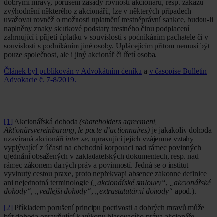
dobrými mravy, porušení zásady rovnosti akcionářů, resp. zákazu
zvýhodnění některého z akcionářů, lze v některých případech
uvažovat rovněž o možnosti uplatnění trestněprávní sankce, budou-li
naplněny znaky skutkové podstaty trestného činu podplacení
zahrnující i přijetí úplatku v souvislosti s podnikáním pachatele či v
souvislosti s podnikáním jiné osoby. Uplácejícím přitom nemusí být
pouze společnost, ale i jiný akcionář či třetí osoba.
Článek byl publikován v Advokátním deníku
a
v časopise Bulletin
Advokacie č. 7-8/2019.
[1]
Akcionářská dohoda
(shareholders agreement,
Aktionärsvereinbarung, le pacte d’actionnaires)
je jakákoliv dohoda
uzavíraná akcionáři
inter se
, upravující jejich vzájemné vztahy
vyplývající z účasti na obchodní korporaci nad rámec povinných
ujednání obsažených v zakladatelských dokumentech, resp. nad
rámec zákonem daných práv a povinností. Jedná se o institut
vyvinutý cestou praxe, proto nepřekvapí absence zákonné definice
ani nejednotná terminologie (
„akcionářské smlouvy“
,
„akcionářské
dohody“
,
„vedlejší dohody“
,
„extrastatutární dohody“
apod.).
[2]
Příkladem porušení principu poctivosti a dobrých mravů může
být dohoda opravňující k výkonu hlasovacího práva akcionáře,