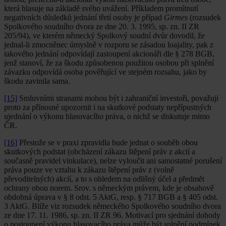
která hlasuje na základě svého uvážení. Příkladem promítnutí
negativních důsledků jednání třetí osoby je případ
Girmes
(rozsudek
Spolkového soudního dvora ze dne 20. 3. 1995, sp. zn. II ZR
205/94), ve kterém německý Spolkový soudní dvůr dovodil, že
jednal-li zmocněnec úmyslně v rozporu se zásadou loajality, pak z
takového jednání odpovídají zastoupení akcionáři dle § 278 BGB,
jenž stanoví, že za škodu způsobenou použitou osobou při splnění
závazku odpovídá osoba pověřující ve stejném rozsahu, jako by
škodu zavinila sama.
[15]
Smluvními stranami mohou být i zahraniční investoři, považuji
proto za přínosné upozornit i na skutkové podstaty nepřípustných
ujednání o výkonu hlasovacího práva, o nichž se diskutuje mimo
ČR.
[16]
Přestože se v praxi zpravidla bude jednat o souběh obou
skutkových podstat (obcházení zákazu štěpení práv z akcií a
současně pravidel vinkulace), nelze vyloučit ani samostatné porušení
práva pouze ve vztahu k zákazu štěpení práv z (volně
převoditelných) akcií, a to s ohledem na odlišný účel a předmět
ochrany obou norem. Srov. s německým právem, kde je obsahově
obdobná úprava v § 8 odst. 5 AktG, resp. § 717 BGB a § 405 odst.
3 AktG. Blíže viz rozsudek německého Spolkového soudního dvora
ze dne 17. 11. 1986, sp. zn. II ZR 96. Motivací pro sjednání dohody
o postoupení výkonu hlasovacího práva může být splnění podmínek