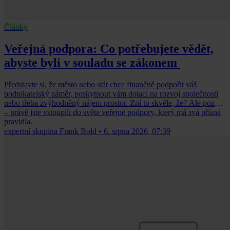
Články
Veřejná podpora: Co potřebujete vědět,
abyste byli v souladu se zákonem
Představte si, že město nebo stát chce finančně podpořit váš
podnikatelský záměr, poskytnout vám dotaci na rozvoj společnosti
nebo třeba zvýhodněný nájem prostor. Zní to skvěle, že? Ale pozor
– právě jste vstoupili do světa veřejné podpory, který má svá přísná
pravidla.
expertní skupina Frank Bold
•
6. srpna 2026, 07:39