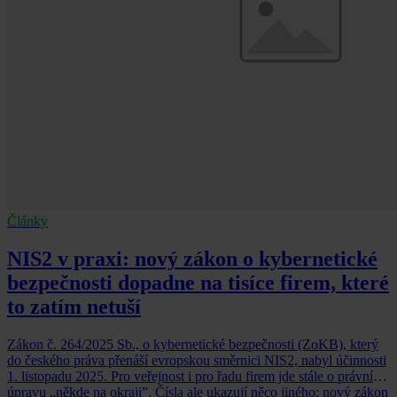
Články
NIS2 v praxi: nový zákon o kybernetické
bezpečnosti dopadne na tisíce firem, které
to zatím netuší
Zákon č. 264/2025 Sb., o kybernetické bezpečnosti (ZoKB), který
do českého práva přenáší evropskou směrnici NIS2, nabyl účinnosti
1. listopadu 2025. Pro veřejnost i pro řadu firem jde stále o právní
úpravu „někde na okraji”. Čísla ale ukazují něco jiného: nový zákon