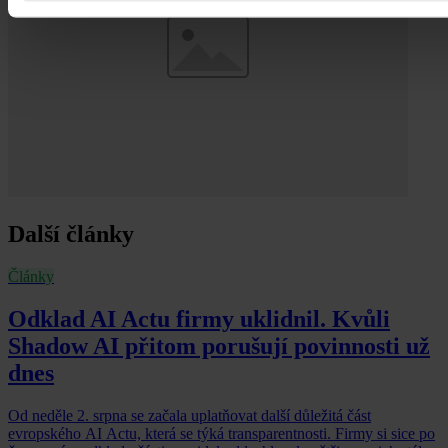
Další články
Články
Odklad AI Actu firmy uklidnil. Kvůli
Shadow AI přitom porušují povinnosti už
dnes
Od neděle 2. srpna se začala uplatňovat další důležitá část
evropského AI Actu, která se týká transparentnosti. Firmy si sice po