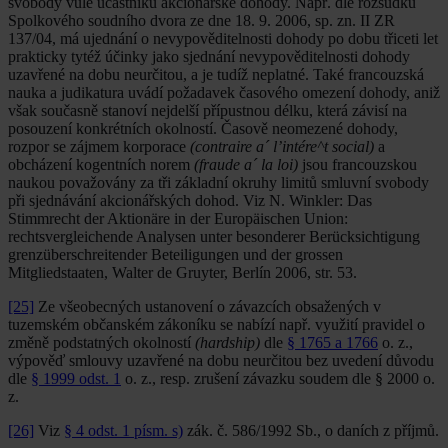
svobody vůle účastníků akcionářské dohody. Např. dle rozsudku
Spolkového soudního dvora ze dne 18. 9. 2006, sp. zn. II ZR
137/04, má ujednání o nevypověditelnosti dohody po dobu třiceti let
prakticky tytéž účinky jako sjednání nevypověditelnosti dohody
uzavřené na dobu neurčitou, a je tudíž neplatné. Také francouzská
nauka a judikatura uvádí požadavek časového omezení dohody, aniž
však současně stanoví nejdelší přípustnou délku, která závisí na
posouzení konkrétních okolností. Časově neomezené dohody,
rozpor se zájmem korporace
(contraire a´ l’intére^t social)
a
obcházení kogentních norem
(fraude a´ la loi)
jsou francouzskou
naukou považovány za tři základní okruhy limitů smluvní svobody
při sjednávání akcionářských dohod. Viz N. Winkler: Das
Stimmrecht der Aktionäre in der Europäischen Union:
rechtsvergleichende Analysen unter besonderer Berücksichtigung
grenzüberschreitender Beteiligungen und der grossen
Mitgliedstaaten, Walter de Gruyter, Berlín 2006, str. 53.
[25]
Ze všeobecných ustanovení o závazcích obsažených v
tuzemském občanském zákoníku se nabízí např. využití pravidel o
změně podstatných okolností
(hardship)
dle
§ 1765 a 1766
o. z.,
výpověď smlouvy uzavřené na dobu neurčitou bez uvedení důvodu
dle
§ 1999 odst. 1
o. z., resp. zrušení závazku soudem dle § 2000 o.
z.
[26]
Viz
§ 4 odst. 1 písm. s)
zák. č. 586/1992 Sb., o daních z příjmů.