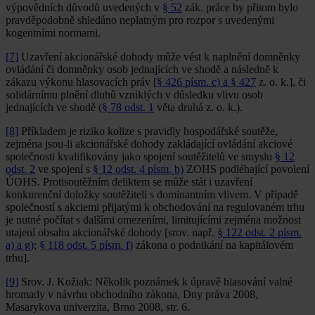
výpovědních důvodů uvedených v
§ 52
zák. práce by přitom bylo
pravděpodobně shledáno neplatným pro rozpor s uvedenými
kogentními normami.
[7]
Uzavření akcionářské dohody může vést k naplnění domněnky
ovládání či domněnky osob jednajících ve shodě a následně k
zákazu výkonu hlasovacích práv [
§ 426 písm. c) a § 427
z. o. k.], či
solidárnímu plnění dluhů vzniklých v důsledku vlivu osob
jednajících ve shodě (
§ 78 odst. 1
věta druhá z. o. k.).
[8]
Příkladem je riziko kolize s pravidly hospodářské soutěže,
zejména jsou-li akcionářské dohody zakládající ovládání akciové
společnosti kvalifikovány jako spojení soutěžitelů ve smyslu
§ 12
odst. 2
ve spojení s
§ 12 odst. 4 písm. b)
ZOHS podléhající povolení
ÚOHS. Protisoutěžním deliktem se může stát i uzavření
konkurenční doložky soutěžiteli s dominantním vlivem. V případě
společností s akciemi přijatými k obchodování na regulovaném trhu
je nutné počítat s dalšími omezeními, limitujícími zejména možnost
utajení obsahu akcionářské dohody [srov. např.
§ 122 odst. 2 písm.
a) a g)
;
§ 118 odst. 5 písm. f)
zákona o podnikání na kapitálovém
trhu].
[9]
Srov. J. Kožiak: Několik poznámek k úpravě hlasování valné
hromady v návrhu obchodního zákona, Dny práva 2008,
Masarykova univerzita, Brno 2008, str. 6.