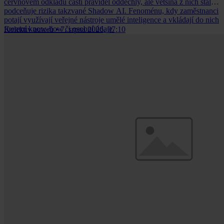
červnovém odkladu části pravidel oddechly, ale většina z nich stále
podceňuje rizika takzvané Shadow AI. Fenoménu, kdy zaměstnanci
potají využívají veřejné nástroje umělé inteligence a vkládají do nich
firemní know-how či osobní údaje.
Kolektiv autorů
•
7. srpna 2026, 07:10