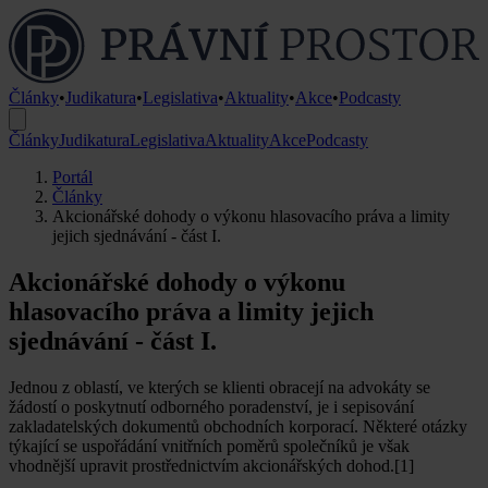
Články
•
Judikatura
•
Legislativa
•
Aktuality
•
Akce
•
Podcasty
Články
Judikatura
Legislativa
Aktuality
Akce
Podcasty
Portál
Články
Akcionářské dohody o výkonu hlasovacího práva a limity
jejich sjednávání - část I.
Akcionářské dohody o výkonu
hlasovacího práva a limity jejich
sjednávání - část I.
Jednou z oblastí, ve kterých se klienti obracejí na advokáty se
žádostí o poskytnutí odborného poradenství, je i sepisování
zakladatelských dokumentů obchodních korporací. Některé otázky
týkající se uspořádání vnitřních poměrů společníků je však
vhodnější upravit prostřednictvím akcionářských dohod.[1]