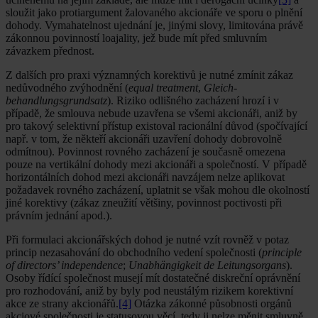
sloužit jako protiargument žalovaného akcionáře ve sporu o plnění
dohody. Vymahatelnost ujednání je, jinými slovy, limitována právě
zákonnou povinností loajality, jež bude mít před smluvním
závazkem přednost.
Z dalších pro praxi významných korektivů je nutné zmínit zákaz
nedůvodného zvýhodnění (
equal treatment
,
Gleich­
behandlungsgrundsatz
). Riziko odlišného zacházení hrozí i v
případě, že smlouva nebude uzavřena se všemi akcionáři, aniž by
pro takový selektivní přístup existoval racionální důvod (spočívající
např. v tom, že někteří akcio­náři uzavření dohody dobrovolně
odmítnou). Povinnost rovného zacházení je současně omezena
pouze na vertikální dohody mezi akcionáři a společností. V případě
horizontálních dohod mezi akcionáři navzájem nelze aplikovat
požadavek rovného zacházení, uplatnit se však mohou dle okolností
jiné korektivy (zákaz zneužití většiny, povinnost poctivosti při
právním jednání apod.).
Při formulaci akcionářských dohod je nutné vzít rovněž v potaz
princip nezasahování do obchodního vedení společnosti (
principle
of directors’ independence
;
Unabhängigkeit de Leitungsorgans
).
Osoby řídící společnost musejí mít dostatečné diskreční oprávnění
pro rozhodování, aniž by byly pod neustálým rizikem korektivní
akce ze strany akcionářů.
[4]
Otázka zákonné působnosti orgánů
akciové společnosti je statusovou věcí, tedy ji nelze měnit smluvně