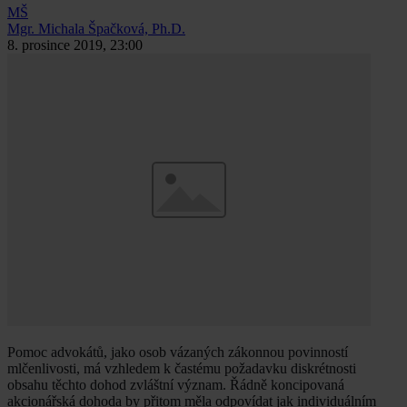
MŠ
Mgr. Michala Špačková, Ph.D.
8. prosince 2019, 23:00
Pomoc advokátů, jako osob vázaných zákonnou povinností
mlčenlivosti, má vzhledem k častému požadavku diskrétnosti
obsahu těchto dohod zvláštní význam. Řádně koncipovaná
akcionářská dohoda by přitom měla odpovídat jak individuálním