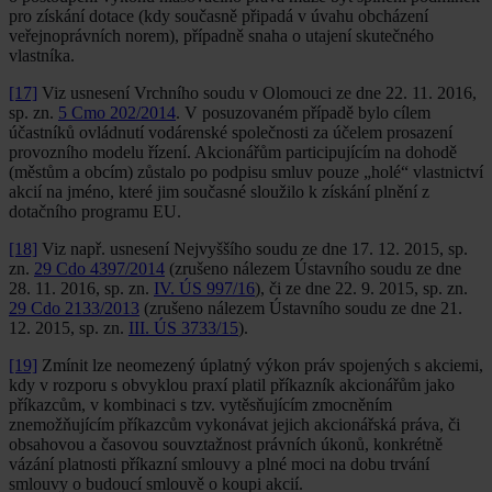
pro získání dotace (kdy současně připadá v úvahu obcházení
veřejnoprávních norem), případně snaha o utajení skutečného
vlastníka.
[17]
Viz usnesení Vrchního soudu v Olomouci ze dne 22. 11. 2016,
sp. zn.
5 Cmo 202/2014
. V posuzovaném případě bylo cílem
účastníků ovládnutí vodárenské společnosti za účelem prosazení
provozního modelu řízení. Akcionářům participujícím na dohodě
(městům a obcím) zůstalo po podpisu smluv pouze „holé“ vlastnictví
akcií na jméno, které jim současné sloužilo k získání plnění z
dotačního programu EU.
[18]
Viz např. usnesení Nejvyššího soudu ze dne 17. 12. 2015, sp.
zn.
29 Cdo 4397/2014
(zrušeno nálezem Ústavního soudu ze dne
28. 11. 2016, sp. zn.
IV. ÚS 997/16
), či ze dne 22. 9. 2015, sp. zn.
29 Cdo 2133/2013
(zrušeno nálezem Ústavního soudu ze dne 21.
12. 2015, sp. zn.
III. ÚS 3733/15
).
[19]
Zmínit lze neomezený úplatný výkon práv spojených s akciemi,
kdy v rozporu s obvyklou praxí platil příkazník akcionářům jako
příkazcům, v kombinaci s tzv. vytěsňujícím zmocněním
znemožňujícím příkazcům vykonávat jejich akcionářská práva, či
obsahovou a časovou souvztažnost právních úkonů, konkrétně
vázání platnosti příkazní smlouvy a plné moci na dobu trvání
smlouvy o budoucí smlouvě o koupi akcií.