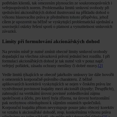
potřebám klientů, tak omezením plynoucím ze soukromoprávních i
veřejnoprávních norem. Problematika limitů smluvní svobody při
sjednávání akcionářských dohod ilustrovaná na příkladu dohod o
výkonu hlasovacího práva je předmětem tohoto příspěvku, jehož
cílem je upozornit na běžně se vyskytující problematická ujednání a
související otázky řešení sporů o platnost a vynutitelnost smluvních
závazků.
Limity při formulování akcionářských dohod
Na prvním místě je nutné zmínit obecné limity smluvní svobody
dopadající na všechna závazková právní jednání bez rozdílu. I při
formulaci akcionářských dohod je tak nutné vzít v potaz např.
veřejný pořádek, zásadu ochrany menšiny či dobré mravy.
[2]
Vedle limitů týkajících se obecně jakékoliv smlouvy lze dále hovořit
o omezeních korporačně-právního charakteru. Z běžně
aplikovaných korektivů vyskytujících se nejen v českém právu lze
vyzdvihnout povinnost loajality mezi akcionáři (
loyalty
;
Treupflicht
)
,
zahrnující na vertikální úrovni povinné zohledňování zájmu
společnosti a účelu, pro který byla zřízena, na úrovni horizontální
pak nezbytnou ohleduplnost k zájmům ostatních společníků.
Korporační loajalita přitom nevystupuje pouze jako obecný korektiv
ve vztahu k akcionářské dohodě, resp. konkrétnímu výkonu práva
učiněnému na jejím základě, ale může mít i derogační účinky
[3]
a