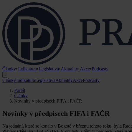
Články
•
Judikatura
•
Legislativa
•
Aktuality
•
Akce
•
Podcasty
Články
Judikatura
Legislativa
Aktuality
Akce
Podcasty
Portál
Články
Novinky v předpisech FIFA i FAČR
Novinky v předpisech FIFA i FAČR
Na jednání, které se konalo v Bogotě v březnu tohoto roku, byla Rad
Players (dále jen FIFA RSTP). V souladu s těmito předpisy, které js