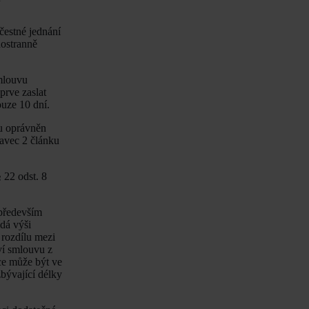
čestné jednání
nostranně
smlouvu
prve zaslat
ouze 10 dní.
pu oprávněn
tavec 2 článku
 22 odst. 8
především
dá výši
rozdílu mezi
ví smlouvu z
ce může být ve
bývající délky