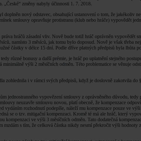
la. „České“ změny nabyly účinnosti 1. 7. 2018.
l doplněn nový odstavec, obsahující ustanovení o tom, že jakékoliv ne
dmínek smlouvy opravňuje protistranu (klub nebo hráče) vypovědět jed
a práva hráčů zásadní vliv. Nově bude totiž hráč oprávněn vypovědět 
síců, namísto 3 měsíců, jak tomu bylo doposud. Nově je však třeba nej
žné částky v délce 15 dní. Podle dříve platných předpisů byla lhůta p
tedy různé bonusy a další prémie, je hráč po uplatnění stejného postu
dá minimálně výši 2 měsíčních odměn. Této problematice se věnuje ods
 zohlednila i v rámci svých předpisů, když je doslovně zakotvila do §
dkům jednostranného vypovězení smlouvy z oprávněného důvodu, tedy 
smlouvy neuzavře smlouvu novou, platí obecně, že kompenzace odpoví
řed vydáním rozhodnutí podepíše, náleží mu kompenzace pouze ve výši 
dná se o tzv. mitigační kompenzaci. Kromě té má ale hráč, který vypo
čnou kompenzaci ve výši 3 měsíčních odměn. Tato dodatečná kompenza
 mzdám s tím, že celková částka nikdy nesmí překročit výši hodnoty z