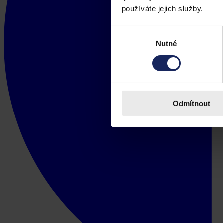
používáte jejich služby.
Výběr
Nutné
souhlasu
Odmítnout