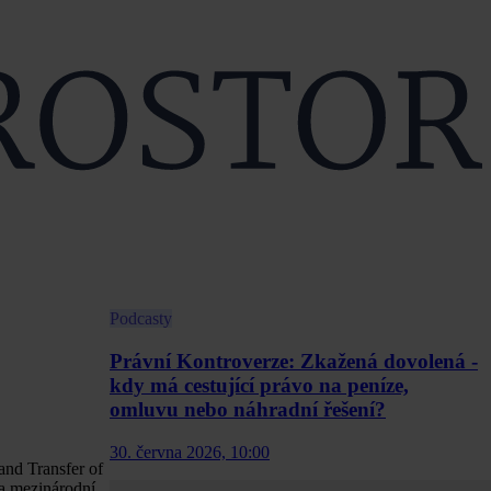
Podcasty
Právní Kontroverze: Zkažená dovolená -
kdy má cestující právo na peníze,
omluvu nebo náhradní řešení?
30. června 2026, 10:00
and Transfer of
na mezinárodní