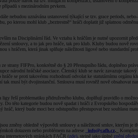
ovala pouze nárok na tzv. mitigační kompenzaci, ustanovení o kompenza
ze případů s mezinárodním prvkem.
le nebudou uznávána ustanovení týkající se tzv. grace periods, nebo-
, po kterou mohl klub „beztrestně“ hráči doplatit již splatnou odměnu
evším na Disciplinární řád. Ve vztahu k hráčům je nutné upozornit pře
ězení smlouvy, a to jak pro hráče, tak pro klub. Kluby budou nově ro
u s hráčem, která jinak splňuje náležitosti ligové nebo standardní pro
u ze strany FIFPro, konkrétně do § 20 Přestupního řádu, doplněno právo
tupce národní hráčské asociace. Členský klub se navíc zavazuje takový
 hráče se proti takovému rozhodnutí odvolat ke statutárnímu orgánu kl
zení tak musí být dvojinstanční. Smlouva musí rovněž nově obsahovat na
gy řeší problematiku přidruženého klubu, doplňují pravidlo o možnos
ropy. Do této kategorie budou nově spadat i hráči z Evropského hospodář
 hráč, který bude moci bez odstupného přestupovat bez souhlasu mat
sou změny ohledně výpovědi smlouvy a náležitostí smluv, kterým je t
akýmkoli dotazem nebo problémem na adrese
_info@cafh.cz
._
Kompletn
a internetových stránkách FAČR (
zde)
, stejně jako úplné
znění předpi