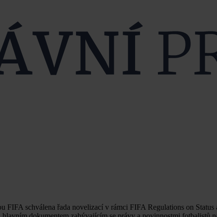
ou FIFA schválena řada novelizací v rámci FIFA Regulations on Status 
ou hlavním dokumentem zabývajícím se právy a povinnostmi fotbalistů 