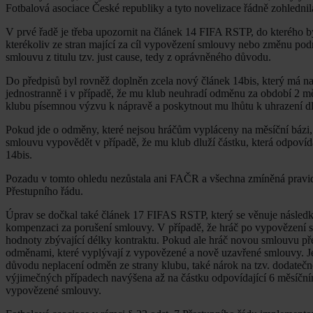
Fotbalová asociace České republiky a tyto novelizace řádně zohledni
V prvé řadě je třeba upozornit na článek 14 FIFA RSTP, do kterého by
kterékoliv ze stran mající za cíl vypovězení smlouvy nebo změnu po
smlouvu z titulu tzv. just cause, tedy z oprávněného důvodu.
Do předpisů byl rovněž doplněn zcela nový článek 14bis, který má n
jednostranně i v případě, že mu klub neuhradí odměnu za období 2 mě
klubu písemnou výzvu k nápravě a poskytnout mu lhůtu k uhrazení dlu
Pokud jde o odměny, které nejsou hráčům vypláceny na měsíční bázi, 
smlouvu vypovědět v případě, že mu klub dluží částku, která odpoví
14bis.
Pozadu v tomto ohledu nezůstala ani FAČR a všechna zmíněná pravidla
Přestupního řádu.
Úprav se dočkal také článek 17 FIFAS RSTP, který se věnuje násle
kompenzaci za porušení smlouvy. V případě, že hráč po vypovězení 
hodnoty zbývající délky kontraktu. Pokud ale hráč novou smlouvu p
odměnami, které vyplývají z vypovězené a nově uzavřené smlouvy. Je
důvodu neplacení odměn ze strany klubu, také nárok na tzv. dodate
výjimečných případech navýšena až na částku odpovídající 6 měsíčním
vypovězené smlouvy.