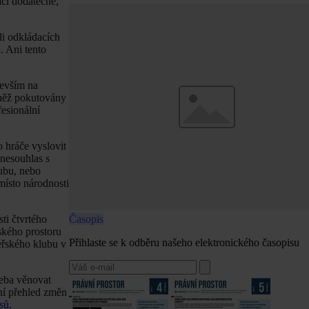
ci dodatečné,
li odkládacích
. Ani tento
devším na
vněž pokutovány
fesionální
 hráče vyslovit
 nesouhlas s
ubu, nebo
místo národnosti
Časopis
ti čtvrtého
ského prostoru
Přihlaste se k odběru našeho elektronického časopisu
eřského klubu v
řeba věnovat
í přehled změn
sů
.