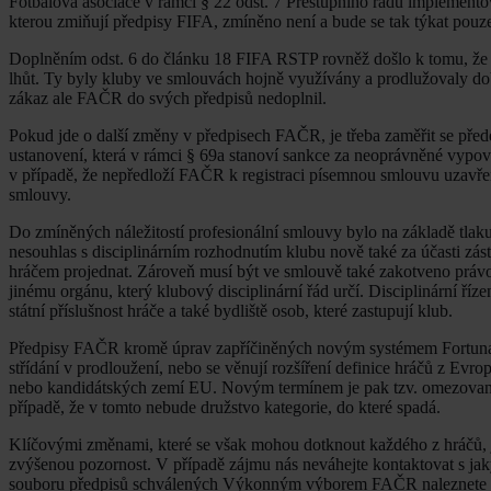
Fotbalová asociace v rámci § 22 odst. 7 Přestupního řádu implement
kterou zmiňují předpisy FIFA, zmíněno není a bude se tak týkat pou
Doplněním odst. 6 do článku 18 FIFA RSTP rovněž došlo k tomu, že dá
lhůt. Ty byly kluby ve smlouvách hojně využívány a prodlužovaly dobu
zákaz ale FAČR do svých předpisů nedoplnil.
Pokud jde o další změny v předpisech FAČR, je třeba zaměřit se před
ustanovení, která v rámci § 69a stanoví sankce za neoprávněné vypov
v případě, že nepředloží FAČR k registraci písemnou smlouvu uzavřeno
smlouvy.
Do zmíněných náležitostí profesionální smlouvy bylo na základě tlak
nesouhlas s disciplinárním rozhodnutím klubu nově také za účasti zás
hráčem projednat. Zároveň musí být ve smlouvě také zakotveno právo
jinému orgánu, který klubový disciplinární řád určí. Disciplinární ří
státní příslušnost hráče a také bydliště osob, které zastupují klub.
Předpisy FAČR kromě úprav zapříčiněných novým systémem Fortuna li
střídání v prodloužení, nebo se věnují rozšíření definice hráčů z Ev
nebo kandidátských zemí EU. Novým termínem je pak tzv. omezovaný
případě, že v tomto nebude družstvo kategorie, do které spadá.
Klíčovými změnami, které se však mohou dotknout každého z hráčů, j
zvýšenou pozornost. V případě zájmu nás neváhejte kontaktovat s j
souboru předpisů schválených Výkonným výborem FAČR naleznete n