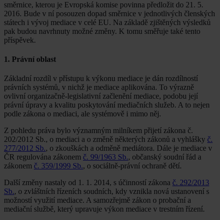
směrnice, kterou je Evropská komise povinna předložit do 21. 5.
2016. Bude v ní posouzen dopad směrnice v jednotlivých členských
státech i vývoj mediace v celé EU. Na základě zjištěných výsledků
pak budou navrhnuty možné změny. K tomu směřuje také tento
příspěvek.
1. Právní oblast
Základní rozdíl v přístupu k výkonu mediace je dán rozdílností
právních systémů, v nichž je mediace aplikována. To výrazně
ovlivní organizačně-legislativní začlenění mediace, podobu její
právní úpravy a kvalitu poskytování mediačních služeb. A to nejen
podle zákona o mediaci, ale systémově i mimo něj.
Z pohledu práva bylo významným milníkem přijetí zákona č.
202/2012 Sb., o mediaci a o změně některých zákonů a vyhlášky
č.
277/2012 Sb.
, o zkouškách a odměně mediátora. Dále je mediace v
ČR regulována zákonem
č. 99/1963 Sb.
, občanský soudní řád a
zákonem
č. 359/1999 Sb.
, o sociálně-právní ochraně dětí.
Další změny nastaly od 1. 1. 2014, s účinností zákona
č. 292/2013
Sb.
, o zvláštních řízeních soudních, kdy vznikla nová ustanovení s
možností využití mediace. A samozřejmě zákon o probační a
mediační službě, který upravuje výkon mediace v trestním řízení.