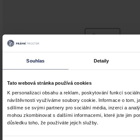
Souhlas
Detaily
Tato webová stránka používá cookies
K personalizaci obsahu a reklam, poskytování funkcí sociáln
návštěvnosti využíváme soubory cookie. Informace o tom, j
sdílíme se svými partnery pro sociální média, inzerci a analý
Články
mohou zkombinovat s dalšími informacemi, které jste jim posk
důsledku toho, že používáte jejich služby.
Transparentní odměňování v Česku má
zpoždění, firmám bez jasného systému