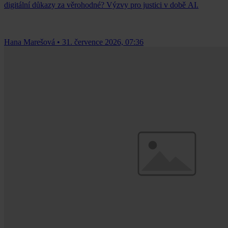
digitální důkazy za věrohodné? Výzvy pro justici v době AI.
Hana Marešová
•
31. července 2026, 07:36