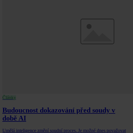
Články
Budoucnost dokazování před soudy v
době AI
Umělá inteligence změní soudní proces. Je možné dnes považovat