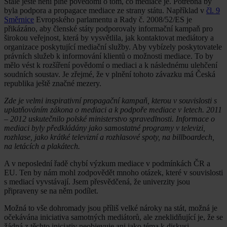
Stále ještě není plné povědomí o tom, co mediace je. Potřebná by
byla podpora a propagace mediace ze strany státu. Například v
čl. 9
Směrnice
Evropského parlamentu a Rady č. 2008/52/ES je
přikázáno, aby členské státy podporovaly informační kampaň pro
širokou veřejnost, která by vysvětlila, jak kontaktovat mediátory a
organizace poskytující mediační služby. Aby vybízely poskytovatele
právních služeb k informování klientů o možnosti mediace. To by
mělo vést k rozšíření povědomí o mediaci a k následnému ulehčení
soudních soustav. Je zřejmé, že v plnění tohoto závazku má Česká
republika ještě značné mezery.
Zde je velmi inspirativní propagační kampaň, kterou v souvislosti s
uplatňováním zákona o mediaci a k podpoře mediace v letech. 2011
– 2012 uskutečnilo polské ministerstvo spravedlnosti. Informace o
mediaci byly předkládány jako samostatné programy v televizi,
rozhlase, jako krátké televizní a rozhlasové spoty, na billboardech,
na letácích a plakátech.
A v neposlední řadě chybí výzkum mediace v podmínkách ČR a
EU. Ten by nám mohl zodpovědět mnoho otázek, které v souvislosti
s mediací vyvstávají. Jsem přesvědčená, že univerzity jsou
připraveny se na něm podílet.
Možná to vše dohromady jsou příliš velké nároky na stát, možná je
očekávána iniciativa samotných mediátorů, ale zneklidňující je, že se
žádná z těchto iniciativ neobjevuje ani jako téma k diskusi.