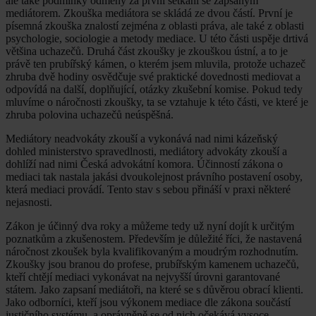
ale také podmínky odměny za první setkání se zapsaným
mediátorem. Zkouška mediátora se skládá ze dvou částí. První je
písemná zkouška znalostí zejména z oblasti práva, ale také z oblasti
psychologie, sociologie a metody mediace. U této části uspěje drtivá
většina uchazečů. Druhá část zkoušky je zkouškou ústní, a to je
právě ten prubířský kámen, o kterém jsem mluvila, protože uchazeč
zhruba dvě hodiny osvědčuje své praktické dovednosti mediovat a
odpovídá na další, doplňující, otázky zkušební komise. Pokud tedy
mluvíme o náročnosti zkoušky, ta se vztahuje k této části, ve které je
zhruba polovina uchazečů neúspěšná.
Mediátory neadvokáty zkouší a vykonává nad nimi kázeňský
dohled ministerstvo spravedlnosti, mediátory advokáty zkouší a
dohlíží nad nimi Česká advokátní komora. Účinností zákona o
mediaci tak nastala jakási dvoukolejnost právního postavení osoby,
která mediaci provádí. Tento stav s sebou přináší v praxi některé
nejasnosti.
Zákon je účinný dva roky a můžeme tedy už nyní dojít k určitým
poznatkům a zkušenostem. Především je důležité říci, že nastavená
náročnost zkoušek byla kvalifikovaným a moudrým rozhodnutím.
Zkoušky jsou branou do profese, prubířským kamenem uchazečů,
kteří chtějí mediaci vykonávat na nejvyšší úrovni garantované
státem. Jako zapsaní mediátoři, na které se s důvěrou obrací klienti.
Jako odborníci, kteří jsou výkonem mediace dle zákona součástí
justičního systému, a oprávněně se od nich očekává vysoce