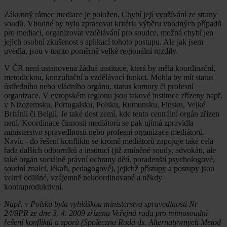
Zákonný rámec mediace je položen. Chybí její využívání ze strany
soudů. Vhodné by bylo zpracovat kritéria výběru vhodných případů
pro mediaci, organizovat vzdělávání pro soudce, možná chybí jen
jejich osobní zkušenost s aplikací tohoto postupu. Ale jak jsem
uvedla, jsou v tomto poměrně velké regionální rozdíly.
V ČR není ustanovena žádná instituce, která by měla koordinační,
metodickou, konzultační a vzdělávací funkci. Mohla by mít status
ústředního nebo vládního orgánu, status komory či profesní
organizace. V evropském regionu jsou takové instituce zřízeny např.
v Nizozemsku, Portugalsku, Polsku, Rumunsku, Finsku, Velké
Británii či Belgii. Je také dost zemí, kde tento centrální orgán zřízen
není. Koordinace činnosti mediátorů se pak ujímá zpravidla
ministerstvo spravedlnosti nebo profesní organizace mediátorů.
Navíc - do řešení konfliktu se kromě mediátorů zapojuje také celá
řada dalších odborníků a institucí (již zmíněné soudy, advokáti, ale
také orgán sociálně právní ochrany dětí, poradenští psychologové,
soudní znalci, lékaři, pedagogové), jejichž přístupy a postupy jsou
velmi odlišné, vzájemně nekoordinované a někdy
kontraproduktivní.
Např. v Polsku byla vyhláškou ministerstva spravedlnosti Nr
24/9PR ze dne 3. 4. 2009 zřízena Veřejná rada pro mimosoudní
řešení konfliktů a sporů (Społeczna Rada ds. Alternatywnych Metod