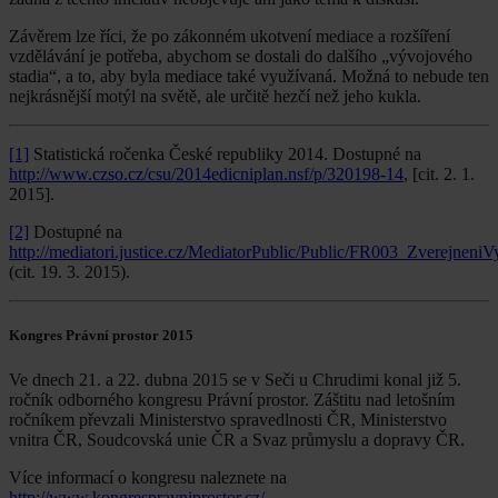
Závěrem lze říci, že po zákonném ukotvení mediace a rozšíření
vzdělávání je potřeba, abychom se dostali do dalšího „vývojového
stadia“, a to, aby byla mediace také využívaná. Možná to nebude ten
nejkrásnější motýl na světě, ale určitě hezčí než jeho kukla.
[1]
Statistická ročenka České republiky 2014. Dostupné na
http://www.czso.cz/csu/2014edicniplan.nsf/p/320198-14
, [cit. 2. 1.
2015].
[2]
Dostupné na
http://mediatori.justice.cz/MediatorPublic/Public/FR003_Zverejnen
(cit. 19. 3. 2015).
Kongres Právní prostor 2015
Ve dnech 21. a 22. dubna 2015 se v Seči u Chrudimi konal již 5.
ročník odborného kongresu Právní prostor. Záštitu nad letošním
ročníkem převzali Ministerstvo spravedlnosti ČR, Ministerstvo
vnitra ČR, Soudcovská unie ČR a Svaz průmyslu a dopravy ČR.
Více informací o kongresu naleznete na
http://www.kongrespravniprostor.cz/