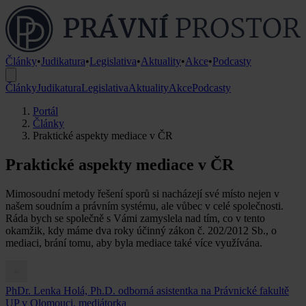
Články
•
Judikatura
•
Legislativa
•
Aktuality
•
Akce
•
Podcasty
Články
Judikatura
Legislativa
Aktuality
Akce
Podcasty
Portál
Články
Praktické aspekty mediace v ČR
Praktické aspekty mediace v ČR
Mimosoudní metody řešení sporů si nacházejí své místo nejen v
našem soudním a právním systému, ale vůbec v celé společnosti.
Ráda bych se společně s Vámi zamyslela nad tím, co v tento
okamžik, kdy máme dva roky účinný zákon č. 202/2012 Sb., o
mediaci, brání tomu, aby byla mediace také více využívána.
PhDr. Lenka Holá, Ph.D.
odborná asistentka na Právnické fakultě
UP v Olomouci, mediátorka