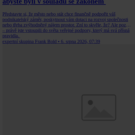
abyste byli v souladu se zákonem
Představte si, že město nebo stát chce finančně podpořit váš
podnikatelský záměr, poskytnout vám dotaci na rozvoj společnosti
nebo třeba zvýhodněný nájem prostor. Zní to skvěle, že? Ale pozor
– právě jste vstoupili do světa veřejné podpory, který má svá přísná
pravidla.
expertní skupina Frank Bold
•
6. srpna 2026, 07:39