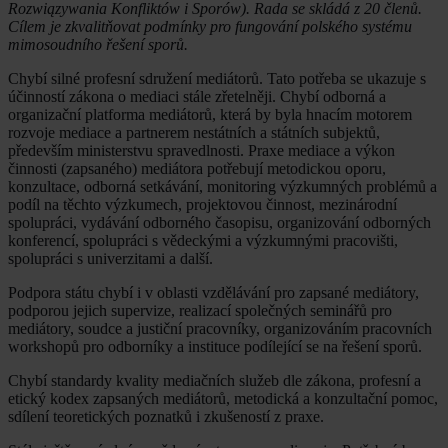
Rozwiązywania Konfliktów i Sporów). Rada se skládá z 20 členů.
Cílem je zkvalitňovat podmínky pro fungování polského systému
mimosoudního řešení sporů.
Chybí silné profesní sdružení mediátorů. Tato potřeba se ukazuje s
účinností zákona o mediaci stále zřetelněji. Chybí odborná a
organizační platforma mediátorů, která by byla hnacím motorem
rozvoje mediace a partnerem nestátních a státních subjektů,
především ministerstvu spravedlnosti. Praxe mediace a výkon
činnosti (zapsaného) mediátora potřebují metodickou oporu,
konzultace, odborná setkávání, monitoring výzkumných problémů a
podíl na těchto výzkumech, projektovou činnost, mezinárodní
spolupráci, vydávání odborného časopisu, organizování odborných
konferencí, spolupráci s vědeckými a výzkumnými pracovišti,
spolupráci s univerzitami a další.
Podpora státu chybí i v oblasti vzdělávání pro zapsané mediátory,
podporou jejich supervize, realizací společných seminářů pro
mediátory, soudce a justiční pracovníky, organizováním pracovních
workshopů pro odborníky a instituce podílející se na řešení sporů.
Chybí standardy kvality mediačních služeb dle zákona, profesní a
etický kodex zapsaných mediátorů, metodická a konzultační pomoc,
sdílení teoretických poznatků i zkušeností z praxe.