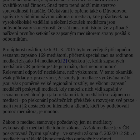
kvalifikovaná činnost. Snad tento trend udrží ministerstvo
spravedlnosti i nadále. Očekávání je opřeno také o Důvodovou
zprávu k vládnímu návrhu zákona o mediaci, kde požadavek na
vysokoškolské vzdělání a složení zkoušek mediátora jsou
odůvodňovány skutečností, že stát musí mít jistotu, že v případě
nařízení prvního setkání se zapsaným mediátorem strany posílá k
odborníkům.
Pro úplnost uvádím, že k 31. 3. 2015 bylo ve veřejně přístupném
seznamu zapsáno 169 mediátorů, přičemž specializaci na rodinnou
mediaci získalo 14 mediátorů.
[2]
Otázkou je, kolik zapsaných
mediátorů ČR potřebuje? Je jich málo, dost nebo mnoho?
Relevantní odpověď nezískáme, než výzkumem. V tento okamžik
však příklady z praxe víme, že soudy je mediace využívána málo,
jsou však poměrně velké regionální rozdíly; ne všichni zapsaní
mediátoři poskytují mediaci, kdy mnozí z nich vidí zapsání v
seznamu mediátorů jen jako reklamní tah; mediátoři se zájmem o
mediaci - po překonání počátečních překážek s rozvojem své praxe -
mají nyní již dostatečnou klientelu a klientů, kteří by potřebovali
pomoc mediátora, je mnoho.
Zákon o mediaci stanovuje požadavky jen na mediátory
vykonávající mediaci dle tohoto zákona. Avšak mediace je v ČR
poskytovaná čtyřmi způsoby - ve smyslu zákona č. 202/2012 Sb., o
mediaci; na základě živnostenského oprávnění; v rámci