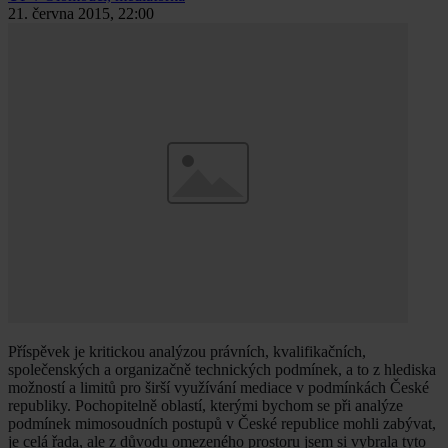
21. června 2015, 22:00
Příspěvek je kritickou analýzou právních, kvalifikačních,
společenských a organizačně technických podmínek, a to z hlediska
možností a limitů pro širší využívání mediace v podmínkách České
republiky. Pochopitelně oblastí, kterými bychom se při analýze
podmínek mimosoudních postupů v České republice mohli zabývat,
je celá řada, ale z důvodu omezeného prostoru jsem si vybrala tyto