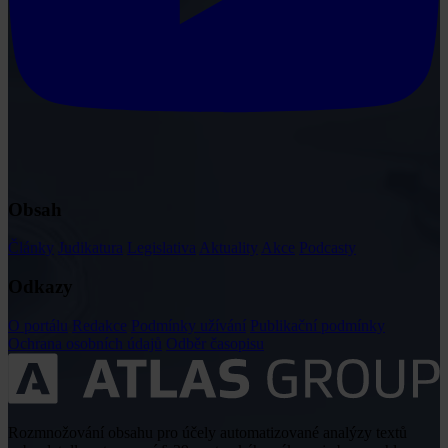
Obsah
Články
Judikatura
Legislativa
Aktuality
Akce
Podcasty
Odkazy
O portálu
Redakce
Podmínky užívání
Publikační podmínky
Ochrana osobních údajů
Odběr časopisu
Rozmnožování obsahu pro účely automatizované analýzy textů