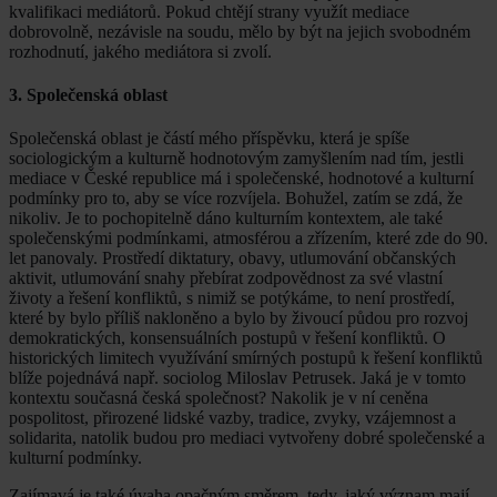
kvalifikaci mediátorů. Pokud chtějí strany využít mediace
dobrovolně, nezávisle na soudu, mělo by být na jejich svobodném
rozhodnutí, jakého mediátora si zvolí.
3. Společenská oblast
Společenská oblast je částí mého příspěvku, která je spíše
sociologickým a kulturně hodnotovým zamyšlením nad tím, jestli
mediace v České republice má i společenské, hodnotové a kulturní
podmínky pro to, aby se více rozvíjela. Bohužel, zatím se zdá, že
nikoliv. Je to pochopitelně dáno kulturním kontextem, ale také
společenskými podmínkami, atmosférou a zřízením, které zde do 90.
let panovaly. Prostředí diktatury, obavy, utlumování občanských
aktivit, utlumování snahy přebírat zodpovědnost za své vlastní
životy a řešení konfliktů, s nimiž se potýkáme, to není prostředí,
které by bylo příliš nakloněno a bylo by živoucí půdou pro rozvoj
demokratických, konsensuálních postupů v řešení konfliktů. O
historických limitech využívání smírných postupů k řešení konfliktů
blíže pojednává např. sociolog Miloslav Petrusek. Jaká je v tomto
kontextu současná česká společnost? Nakolik je v ní ceněna
pospolitost, přirozené lidské vazby, tradice, zvyky, vzájemnost a
solidarita, natolik budou pro mediaci vytvořeny dobré společenské a
kulturní podmínky.
Zajímavá je také úvaha opačným směrem, tedy, jaký význam mají