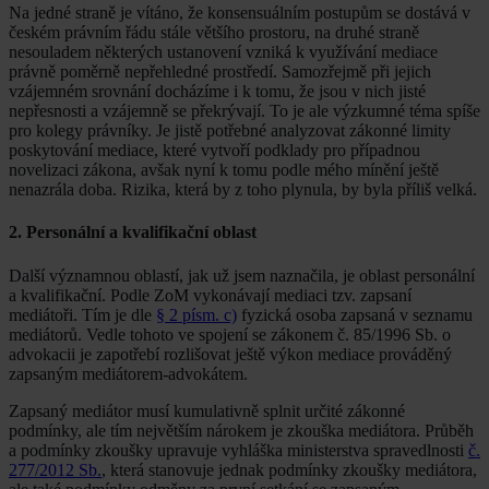
Na jedné straně je vítáno, že konsensuálním postupům se dostává v
českém právním řádu stále většího prostoru, na druhé straně
nesouladem některých ustanovení vzniká k využívání mediace
právně poměrně nepřehledné prostředí. Samozřejmě při jejich
vzájemném srovnání docházíme i k tomu, že jsou v nich jisté
nepřesnosti a vzájemně se překrývají. To je ale výzkumné téma spíše
pro kolegy právníky. Je jistě potřebné analyzovat zákonné limity
poskytování mediace, které vytvoří podklady pro případnou
novelizaci zákona, avšak nyní k tomu podle mého mínění ještě
nenazrála doba. Rizika, která by z toho plynula, by byla příliš velká.
2. Personální a kvalifikační oblast
Další významnou oblastí, jak už jsem naznačila, je oblast personální
a kvalifikační. Podle ZoM vykonávají mediaci tzv. zapsaní
mediátoři. Tím je dle
§ 2 písm. c)
fyzická osoba zapsaná v seznamu
mediátorů. Vedle tohoto ve spojení se zákonem č. 85/1996 Sb. o
advokacii je zapotřebí rozlišovat ještě výkon mediace prováděný
zapsaným mediátorem-advokátem.
Zapsaný mediátor musí kumulativně splnit určité zákonné
podmínky, ale tím největším nárokem je zkouška mediátora. Průběh
a podmínky zkoušky upravuje vyhláška ministerstva spravedlnosti
č.
277/2012 Sb.
, která stanovuje jednak podmínky zkoušky mediátora,