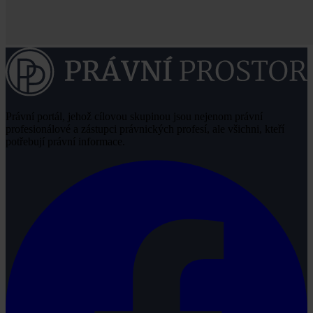
Právní portál, jehož cílovou skupinou jsou nejenom právní
profesionálové a zástupci právnických profesí, ale všichni, kteří
potřebují právní informace.