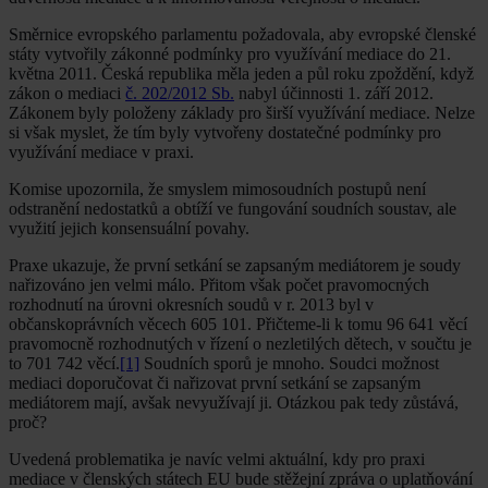
Směrnice evropského parlamentu požadovala, aby evropské členské
státy vytvořily zákonné podmínky pro využívání mediace do 21.
května 2011. Česká republika měla jeden a půl roku zpoždění, když
zákon o mediaci
č. 202/2012 Sb.
nabyl účinnosti 1. září 2012.
Zákonem byly položeny základy pro širší využívání mediace. Nelze
si však myslet, že tím byly vytvořeny dostatečné podmínky pro
využívání mediace v praxi.
Komise upozornila, že smyslem mimosoudních postupů není
odstranění nedostatků a obtíží ve fungování soudních soustav, ale
využití jejich konsensuální povahy.
Praxe ukazuje, že první setkání se zapsaným mediátorem je soudy
nařizováno jen velmi málo. Přitom však počet pravomocných
rozhodnutí na úrovni okresních soudů v r. 2013 byl v
občanskoprávních věcech 605 101. Přičteme-li k tomu 96 641 věcí
pravomocně rozhodnutých v řízení o nezletilých dětech, v součtu je
to 701 742 věcí.
[1]
Soudních sporů je mnoho. Soudci možnost
mediaci doporučovat či nařizovat první setkání se zapsaným
mediátorem mají, avšak nevyužívají ji. Otázkou pak tedy zůstává,
proč?
Uvedená problematika je navíc velmi aktuální, kdy pro praxi
mediace v členských státech EU bude stěžejní zpráva o uplatňování