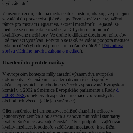
čtyři základní.
Zkušenosti zemí, kde má mediace delší historii, ukazují, že při jejím
zavádění do praxe existují dvě etapy. První spočívá ve vytváření
rámce pro mediaci (legislativa, školení mediátorů). Je jasné, že
mediace se nebude dále rozvíjet, aniž bychom k tomu měli
kvalifikované mediátory. Ve druhé je důležité dosáhnout toho, aby
lidé mediaci využívali. Potvrdilo se také, že vládní podpora mediace
byla pro důvěryhodnost procesu mimořádně důležitá (
Důvodová
zpráva vládního návrhu zákona o mediaci
).
Uvedení do problematiky
V evropském kontextu měly zásadní význam dva evropské
dokumenty - Zelená kniha o alternativním řešení sporů v
občanskoprávních a obchodních věcech vypracovaná Evropskou
komisí v r. 2002 a Směrnice Evropského parlamentu a Rady
č.
2008/52/ES
, o některých aspektech mediace v občanských a
obchodních věcech (dále jen směrnice).
Cílem směrnice je harmonizovat odlišné chápání mediace v
jednotlivých zemích a oblastech a stanovit minimální standardy
kvality. Směrnice zavazuje členské státy k podpoře a zajišťování
kvality mediace, k podpoře vzdělávání mediátorů, k zajištění
důvěrnosti mediace a k informovanosti veřejnosti o mediaci.