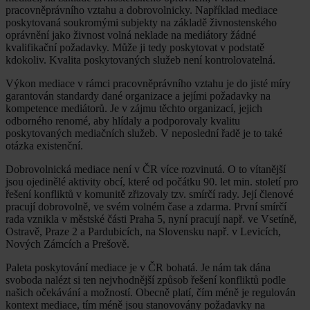
pracovněprávního vztahu a dobrovolnicky. Například mediace
poskytovaná soukromými subjekty na základě živnostenského
oprávnění jako živnost volná neklade na mediátory žádné
kvalifikační požadavky. Může ji tedy poskytovat v podstatě
kdokoliv. Kvalita poskytovaných služeb není kontrolovatelná.
Výkon mediace v rámci pracovněprávního vztahu je do jisté míry
garantován standardy dané organizace a jejími požadavky na
kompetence mediátorů. Je v zájmu těchto organizací, jejich
odborného renomé, aby hlídaly a podporovaly kvalitu
poskytovaných mediačních služeb. V neposlední řadě je to také
otázka existenční.
Dobrovolnická mediace není v ČR více rozvinutá. O to vítanější
jsou ojedinělé aktivity obcí, které od počátku 90. let min. století pro
řešení konfliktů v komunitě zřizovaly tzv. smírčí rady. Její členové
pracují dobrovolně, ve svém volném čase a zdarma. První smírčí
rada vznikla v městské části Praha 5, nyní pracují např. ve Vsetíně,
Ostravě, Praze 2 a Pardubicích, na Slovensku např. v Levicích,
Nových Zámcích a Prešově.
Paleta poskytování mediace je v ČR bohatá. Je nám tak dána
svoboda nalézt si ten nejvhodnější způsob řešení konfliktů podle
našich očekávání a možností. Obecně platí, čím méně je regulován
kontext mediace, tím méně jsou stanovovány požadavky na