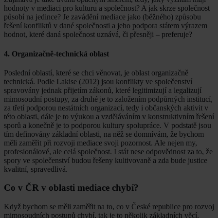
hodnoty v mediaci pro kulturu a společnost? A jak skrze společnost
působí na jedince? Je zavádění mediace jako (běžného) způsobu
řešení konfliktů v dané společnosti a jeho podpora státem výrazem
hodnot, které daná společnost uznává, či přesněji – preferuje?
4. Organizačně-technická oblast
Poslední oblastí, které se chci věnovat, je oblast organizačně
technická. Podle Lakise (2012) jsou konflikty ve společenství
spravovány jednak přijetím zákonů, které legitimizují a legalizují
mimosoudní postupy, za druhé je to založením podpůrných institucí,
za třetí podporou nestátních organizací, tedy i občanských aktivit v
této oblasti, dále je to výukou a vzděláváním v konstruktivním řešení
sporů a konečně je to podporou kultury spolupráce. V podstatě jsou
tím definovány základní oblasti, na něž se domnívám, že bychom
měli zaměřit při rozvoji mediace svoji pozornost. Ale nejen my,
profesionálové, ale celá společnost. I stát nese odpovědnost za to, že
spory ve společenství budou řešeny kultivovaně a zda bude justice
kvalitní, spravedlivá.
Co v ČR v oblasti mediace chybí?
Když bychom se měli zaměřit na to, co v České republice pro rozvoj
mimosoudních postupů chybí, tak je to několik základních věcí.