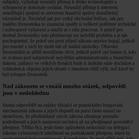
subjekty, vyžaduje neustálý přístup k těmto technologiím a
schopnost je dokonale ovládat. Neustálý přístup k internetu
umožňující spojení se serverem finanční správy dosažitelný
víceméně je. Nicméně jak pro velký obchodní řetězec, tak pro
malého živnostníka to znamená opatřit si veškeré potřebné technické
i softwarové vybavení a naučit se s ním pracovat. A právě pro
drobné živnostníky toto představuje asi největší problém a je tak
pochopitelné, že právě oni proti přijetí zákona nejvíce bojují, jelikož
pro mnohé z nich by mohl mít až fatální následky. Obavám
živnostníků se příliš nemůžeme divit, jelikož právě oni budou ti, kdo
se ocitnou pod subjektivně největším administrativním a finančním
tlakem, zatímco ve velkých firmách bude k únikům stále docházet a
vzhledem k objemu jejich obratů v mnohem větší výši, než které by
byl schopen živnostník.
Nad zákonem se vznáší mnoho otázek, odpovědi
jsou v nedohlednu
Snaha odpovědět na otázky týkající se praktického fungování
mechanizmů zákona a jejich dopadů na praxi často narazí na
skutečnost, že předkládaný návrh zákona obsahuje pramálo
podrobností a jejich nastavení nechává až na předjímané prováděcí
předpisy. Těžko říci, jestli tímto způsobem nedochází na delegaci
zákonu vyhrazených záležitostí na podzákonné předpisy, která by
pochopitelně byla protiústavní. Kromě toho, že není příliš jisté, kdo