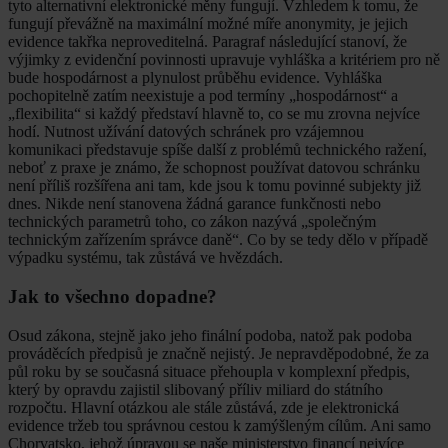
tyto alternativní elektronické měny fungují. Vzhledem k tomu, že
fungují převážně na maximální možné míře anonymity, je jejich
evidence takřka neproveditelná. Paragraf následující stanoví, že
výjimky z evidenční povinnosti upravuje vyhláška a kritériem pro ně
bude hospodárnost a plynulost průběhu evidence. Vyhláška
pochopitelně zatím neexistuje a pod termíny „hospodárnost“ a
„flexibilita“ si každý představí hlavně to, co se mu zrovna nejvíce
hodí. Nutnost užívání datových schránek pro vzájemnou
komunikaci představuje spíše další z problémů technického ražení,
neboť z praxe je známo, že schopnost používat datovou schránku
není příliš rozšířena ani tam, kde jsou k tomu povinné subjekty již
dnes. Nikde není stanovena žádná garance funkčnosti nebo
technických parametrů toho, co zákon nazývá „společným
technickým zařízením správce daně“. Co by se tedy dělo v případě
výpadku systému, tak zůstává ve hvězdách.
Jak to všechno dopadne?
Osud zákona, stejně jako jeho finální podoba, natož pak podoba
prováděcích předpisů je značně nejistý. Je nepravděpodobné, že za
půl roku by se současná situace přehoupla v komplexní předpis,
který by opravdu zajistil slibovaný příliv miliard do státního
rozpočtu. Hlavní otázkou ale stále zůstává, zde je elektronická
evidence tržeb tou správnou cestou k zamýšleným cílům. Ani samo
Chorvatsko, jehož úpravou se naše ministerstvo financí nejvíce