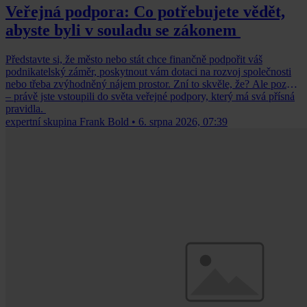
Veřejná podpora: Co potřebujete vědět,
abyste byli v souladu se zákonem
Představte si, že město nebo stát chce finančně podpořit váš
podnikatelský záměr, poskytnout vám dotaci na rozvoj společnosti
nebo třeba zvýhodněný nájem prostor. Zní to skvěle, že? Ale pozor
– právě jste vstoupili do světa veřejné podpory, který má svá přísná
pravidla.
expertní skupina Frank Bold
•
6. srpna 2026, 07:39