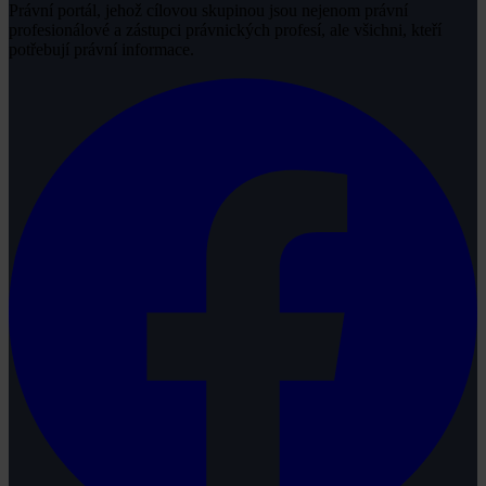
Právní portál, jehož cílovou skupinou jsou nejenom právní
profesionálové a zástupci právnických profesí, ale všichni, kteří
potřebují právní informace.