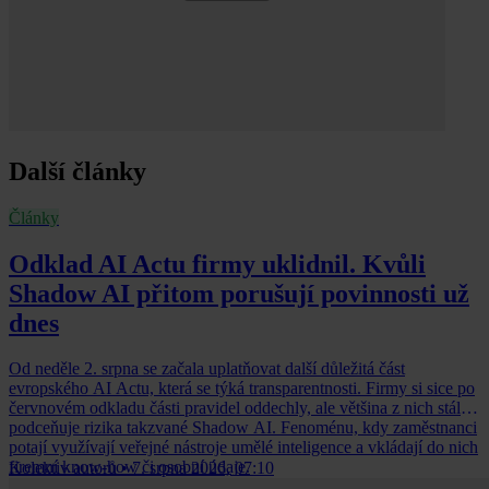
Další články
Články
Odklad AI Actu firmy uklidnil. Kvůli
Shadow AI přitom porušují povinnosti už
dnes
Od neděle 2. srpna se začala uplatňovat další důležitá část
evropského AI Actu, která se týká transparentnosti. Firmy si sice po
červnovém odkladu části pravidel oddechly, ale většina z nich stále
podceňuje rizika takzvané Shadow AI. Fenoménu, kdy zaměstnanci
potají využívají veřejné nástroje umělé inteligence a vkládají do nich
firemní know-how či osobní údaje.
Kolektiv autorů
•
7. srpna 2026, 07:10