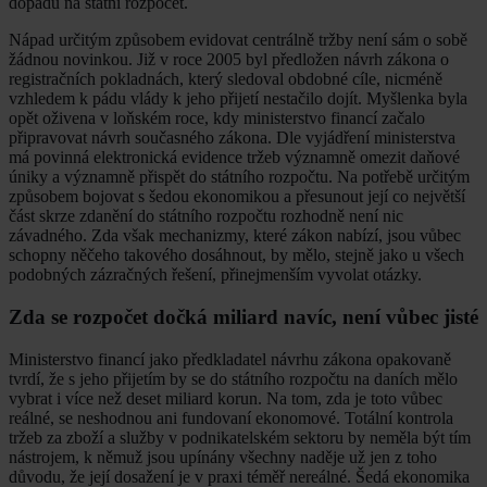
dopadů na státní rozpočet.
Nápad určitým způsobem evidovat centrálně tržby není sám o sobě
žádnou novinkou. Již v roce 2005 byl předložen návrh zákona o
registračních pokladnách, který sledoval obdobné cíle, nicméně
vzhledem k pádu vlády k jeho přijetí nestačilo dojít. Myšlenka byla
opět oživena v loňském roce, kdy ministerstvo financí začalo
připravovat návrh současného zákona. Dle vyjádření ministerstva
má povinná elektronická evidence tržeb významně omezit daňové
úniky a významně přispět do státního rozpočtu. Na potřebě určitým
způsobem bojovat s šedou ekonomikou a přesunout její co největší
část skrze zdanění do státního rozpočtu rozhodně není nic
závadného. Zda však mechanizmy, které zákon nabízí, jsou vůbec
schopny něčeho takového dosáhnout, by mělo, stejně jako u všech
podobných zázračných řešení, přinejmenším vyvolat otázky.
Zda se rozpočet dočká miliard navíc, není vůbec jisté
Ministerstvo financí jako předkladatel návrhu zákona opakovaně
tvrdí, že s jeho přijetím by se do státního rozpočtu na daních mělo
vybrat i více než deset miliard korun. Na tom, zda je toto vůbec
reálné, se neshodnou ani fundovaní ekonomové. Totální kontrola
tržeb za zboží a služby v podnikatelském sektoru by neměla být tím
nástrojem, k němuž jsou upínány všechny naděje už jen z toho
důvodu, že její dosažení je v praxi téměř nereálné. Šedá ekonomika