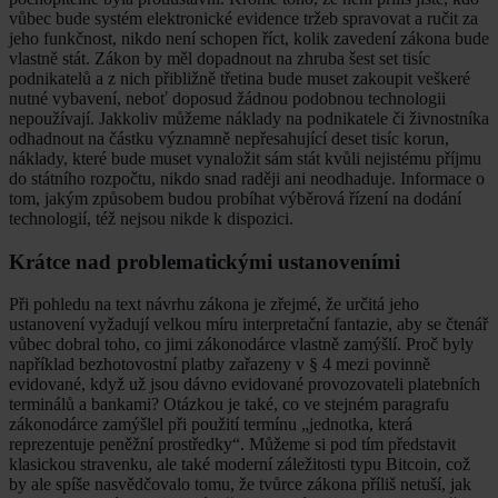
vůbec bude systém elektronické evidence tržeb spravovat a ručit za
jeho funkčnost, nikdo není schopen říct, kolik zavedení zákona bude
vlastně stát. Zákon by měl dopadnout na zhruba šest set tisíc
podnikatelů a z nich přibližně třetina bude muset zakoupit veškeré
nutné vybavení, neboť doposud žádnou podobnou technologii
nepoužívají. Jakkoliv můžeme náklady na podnikatele či živnostníka
odhadnout na částku významně nepřesahující deset tisíc korun,
náklady, které bude muset vynaložit sám stát kvůli nejistému příjmu
do státního rozpočtu, nikdo snad raději ani neodhaduje. Informace o
tom, jakým způsobem budou probíhat výběrová řízení na dodání
technologií, též nejsou nikde k dispozici.
Krátce nad problematickými ustanoveními
Při pohledu na text návrhu zákona je zřejmé, že určitá jeho
ustanovení vyžadují velkou míru interpretační fantazie, aby se čtenář
vůbec dobral toho, co jimi zákonodárce vlastně zamýšlí. Proč byly
například bezhotovostní platby zařazeny v § 4 mezi povinně
evidované, když už jsou dávno evidované provozovateli platebních
terminálů a bankami? Otázkou je také, co ve stejném paragrafu
zákonodárce zamýšlel při použití termínu „jednotka, která
reprezentuje peněžní prostředky“. Můžeme si pod tím představit
klasickou stravenku, ale také moderní záležitosti typu Bitcoin, což
by ale spíše nasvědčovalo tomu, že tvůrce zákona příliš netuší, jak