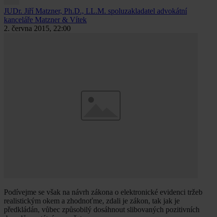
JUDr. Jiří Matzner, Ph.D., LL.M.
spoluzakladatel advokátní
kanceláře Matzner & Vítek
2. června 2015, 22:00
Podívejme se však na návrh zákona o elektronické evidenci tržeb
realistickým okem a zhodnoťme, zdali je zákon, tak jak je
předkládán, vůbec způsobilý dosáhnout slibovaných pozitivních