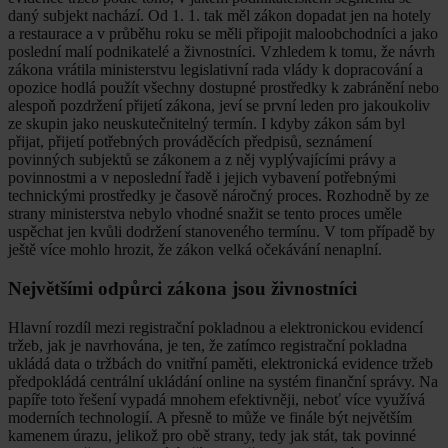
daný subjekt nachází. Od 1. 1. tak měl zákon dopadat jen na hotely
a restaurace a v průběhu roku se měli připojit maloobchodníci a jako
poslední malí podnikatelé a živnostníci. Vzhledem k tomu, že návrh
zákona vrátila ministerstvu legislativní rada vlády k dopracování a
opozice hodlá použít všechny dostupné prostředky k zabránění nebo
alespoň pozdržení přijetí zákona, jeví se první leden pro jakoukoliv
ze skupin jako neuskutečnitelný termín. I kdyby zákon sám byl
přijat, přijetí potřebných prováděcích předpisů, seznámení
povinných subjektů se zákonem a z něj vyplývajícími právy a
povinnostmi a v neposlední řadě i jejich vybavení potřebnými
technickými prostředky je časově náročný proces. Rozhodně by ze
strany ministerstva nebylo vhodné snažit se tento proces uměle
uspěchat jen kvůli dodržení stanoveného termínu. V tom případě by
ještě více mohlo hrozit, že zákon velká očekávání nenaplní.
Největšími odpůrci zákona jsou živnostníci
Hlavní rozdíl mezi registrační pokladnou a elektronickou evidencí
tržeb, jak je navrhována, je ten, že zatímco registrační pokladna
ukládá data o tržbách do vnitřní paměti, elektronická evidence tržeb
předpokládá centrální ukládání online na systém finanční správy. Na
papíře toto řešení vypadá mnohem efektivněji, neboť více využívá
moderních technologií. A přesně to může ve finále být největším
kamenem úrazu, jelikož pro obě strany, tedy jak stát, tak povinné