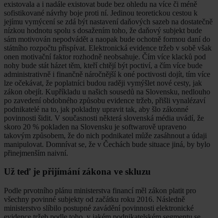
existovala a i nadále existovat bude bez ohledu na více či méně
sofistikované návrhy boje proti ní. Jedinou teoretickou cestou k
jejímu vymýcení se zdá být nastavení daňových sazeb na dostatečně
nízkou hodnotu spolu s dosažením toho, že daňový subjekt bude
sám motivován nepodvádět a naopak bude ochotně formou daní do
státního rozpočtu přispívat. Elektronická evidence tržeb v sobě však
onen motivační faktor rozhodně neobsahuje. Čím více klacků pod
nohy bude stát házet těm, kteří chtějí být poctiví, a čím více bude
administrativně i finančně náročnější k oné poctivosti dojít, tím více
lze očekávat, že poplatníci budou raději vymýšlet nové cesty, jak
zákon obejít. Kupříkladu u našich sousedů na Slovensku, nedlouho
po zavedení obdobného způsobu evidence tržeb, přišli vynalézaví
podnikatelé na to, jak pokladny upravit tak, aby šlo zákonné
povinnosti šidit. V současnosti některá slovenská média uvádí, že
skoro 20 % pokladen na Slovensku je softwarově upraveno
takovým způsobem, že do nich podnikatel může zasáhnout a údaji
manipulovat. Domnívat se, že v Čechách bude situace jiná, by bylo
přinejmenším naivní.
Už teď je přijímání zákona ve skluzu
Podle prvotního plánu ministerstva financí měl zákon platit pro
všechny povinné subjekty od začátku roku 2016. Následně
ministerstvo slíbilo postupné zavádění povinnosti elektronické
evidence tržeb podle toho, v jakém podnikatelském segmentu se