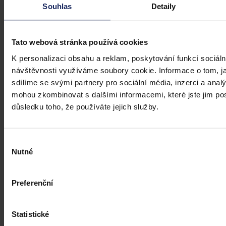
Souhlas
Detaily
zpoždění, firmám bez jasného systému
přesto hrozí pokuty i doplacení mezd
Tato webová stránka používá cookies
Česko má podle Eurostatu jeden z nejvyšších rozdílů v odměňování
žen a mužů v EU – gender pay gap dosahuje okolo 18 %. Evropská
K personalizaci obsahu a reklam, poskytování funkcí sociáln
pravidla pro transparentní odměňování, jejichž cílem je narovnat
návštěvnosti využíváme soubory cookie. Informace o tom, j
informační asymetrii na pracovním trhu a dlouhodobě tak přispět i
ke zmenšení rozdílu ve mzdách mužů a žen, však nabrala v České
sdílíme se svými partnery pro sociální média, inzerci a analý
republice zpoždění.
Ivona Tajšlová
•
4. srpna 2026, 07:18
mohou zkombinovat s dalšími informacemi, které jste jim posk
důsledku toho, že používáte jejich služby.
Výběr
Nutné
souhlasu
Preferenční
Statistické