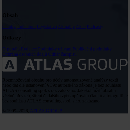
Obsah
Články
Judikatura
Legislativa
Aktuality
Akce
Podcasty
Odkazy
O portálu
Redakce
Podmínky užívání
Publikační podmínky
Ochrana osobních údajů
Odběr časopisu
Rozmnožování obsahu pro účely automatizované analýzy textů
nebo dat dle ustanovení § 39c autorského zákona je bez souhlasu
ATLAS consulting spol. s r.o. zakázáno. Jakékoli užití obsahu
včetně převzetí, šíření či dalšího zpřístupňování článků a fotografií je
bez souhlasu ATLAS consulting spol. s r.o. zakázáno.
© 1999–2026,
ATLAS GROUP