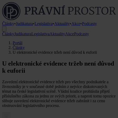
Články
•
Judikatura
•
Legislativa
•
Aktuality
•
Akce
•
Podcasty
Články
Judikatura
Legislativa
Aktuality
Akce
Podcasty
Portál
Články
U elektronické evidence tržeb není důvod k euforii
U elektronické evidence tržeb není důvod
k euforii
Zavedení elektronické evidence tržeb pro všechny podnikatele a
živnostníky je v současné době jedním z nejvíce diskutovaných
témat na české legislativní scéně. Vládní koalice prohlásila přijetí
příslušného zákona za jednu ze svých priorit, a naproti tomu opozice
slibuje zavedení elektronické evidence tržeb zabránit i za cenu
obstruování legislativního procesu.