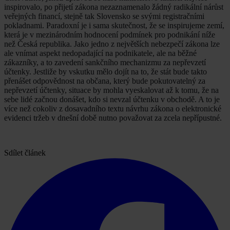
inspirovalo, po přijetí zákona nezaznamenalo žádný radikální nárůst
veřejných financí, stejně tak Slovensko se svými registračními
pokladnami. Paradoxní je i sama skutečnost, že se inspirujeme zemí,
která je v mezinárodním hodnocení podmínek pro podnikání níže
než Česká republika. Jako jedno z největších nebezpečí zákona lze
ale vnímat aspekt nedopadající na podnikatele, ale na běžné
zákazníky, a to zavedení sankčního mechanizmu za nepřevzetí
účtenky. Jestliže by vskutku mělo dojít na to, že stát bude takto
přenášet odpovědnost na občana, který bude pokutovatelný za
nepřevzetí účtenky, situace by mohla vyeskalovat až k tomu, že na
sebe lidé začnou donášet, kdo si nevzal účtenku v obchodě. A to je
více než cokoliv z dosavadního textu návrhu zákona o elektronické
evidenci tržeb v dnešní době nutno považovat za zcela nepřípustné.
Sdílet článek