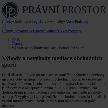
Články
•
Judikatura
•
Legislativa
•
Aktuality
•
Akce
•
Podcasty
Články
Judikatura
Legislativa
Aktuality
Akce
Podcasty
Portál
Články
Výhody a nevýhody mediace obchodních sporů
Výhody a nevýhody mediace obchodních
sporů
Další díl seriálu Úvod do mediace se zaměří na výhody a nevýhody
mediace coby nástroje pro řešení obchodních sporů. Je všeobecně
uznávaným faktem, že obchodní styk (a dvojnásob ten mezinárodní)
je především o akceptování rizika, nikoliv o jeho eliminaci. Na
druhou stranu je však úkolem efektivního managementu jakákoliv
nebezpečí vyplývající z nejrůznějších obchodních transakcí a dalších
vztahů minimalizovat. Nemálo mu v tom může asistovat právě
mediace.