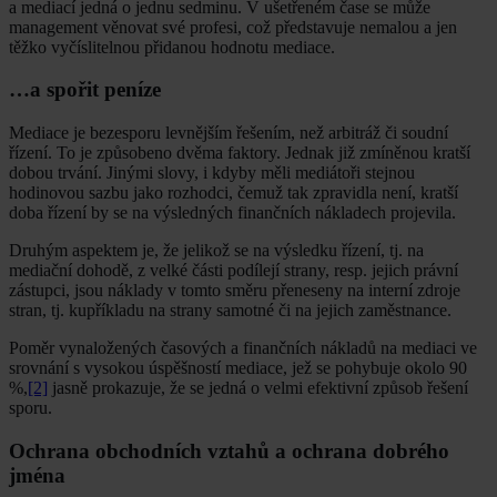
a mediací jedná o jednu sedminu. V ušetřeném čase se může
management věnovat své profesi, což představuje nemalou a jen
těžko vyčíslitelnou přidanou hodnotu mediace.
…a spořit peníze
Mediace je bezesporu levnějším řešením, než arbitráž či soudní
řízení. To je způsobeno dvěma faktory. Jednak již zmíněnou kratší
dobou trvání. Jinými slovy, i kdyby měli mediátoři stejnou
hodinovou sazbu jako rozhodci, čemuž tak zpravidla není, kratší
doba řízení by se na výsledných finančních nákladech projevila.
Druhým aspektem je, že jelikož se na výsledku řízení, tj. na
mediační dohodě, z velké části podílejí strany, resp. jejich právní
zástupci, jsou náklady v tomto směru přeneseny na interní zdroje
stran, tj. kupříkladu na strany samotné či na jejich zaměstnance.
Poměr vynaložených časových a finančních nákladů na mediaci ve
srovnání s vysokou úspěšností mediace, jež se pohybuje okolo 90
%,
[2]
jasně prokazuje, že se jedná o velmi efektivní způsob řešení
sporu.
Ochrana obchodních vztahů a ochrana dobrého
jména