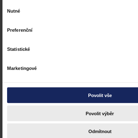
Výběr
přesto hrozí pokuty i doplacení mezd
Nutné
souhlasu
Česko má podle Eurostatu jeden z nejvyšších rozdílů v odměňování
žen a mužů v EU – gender pay gap dosahuje okolo 18 %. Evropská
Preferenční
pravidla pro transparentní odměňování, jejichž cílem je narovnat
informační asymetrii na pracovním trhu a dlouhodobě tak přispět i
ke zmenšení rozdílu ve mzdách mužů a žen, však nabrala v České
republice zpoždění.
Ivona Tajšlová
•
4. srpna 2026, 07:18
Statistické
Marketingové
Povolit vše
Povolit výběr
Odmítnout