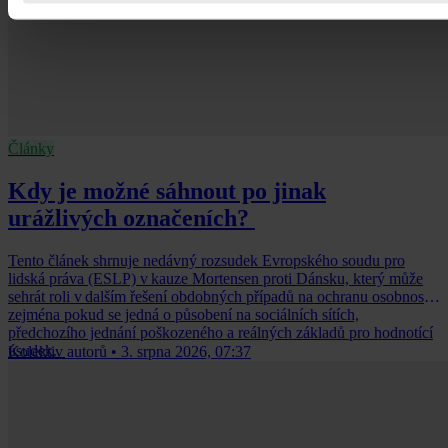
Články
Kdy je možné sáhnout po jinak
urážlivých označeních?
Tento článek shrnuje nedávný rozsudek Evropského soudu pro
lidská práva (ESLP) v kauze Mortensen proti Dánsku, který může
sehrát roli v dalším řešení obdobných případů na ochranu osobnosti,
zejména pokud se jedná o působení na sociálních sítích,
předchozího jednání poškozeného a reálných základů pro hodnotící
úsudek.
Kolektiv autorů
•
3. srpna 2026, 07:37