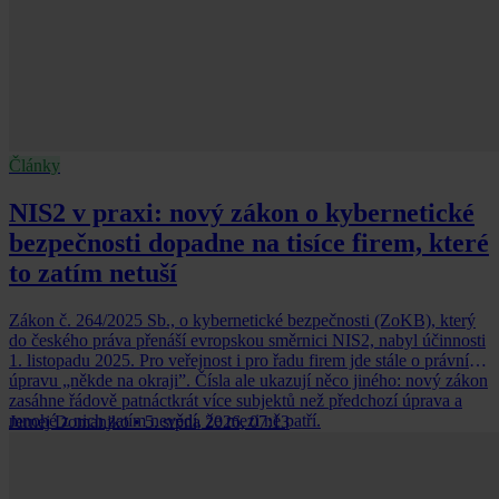
Články
NIS2 v praxi: nový zákon o kybernetické
bezpečnosti dopadne na tisíce firem, které
to zatím netuší
Zákon č. 264/2025 Sb., o kybernetické bezpečnosti (ZoKB), který
do českého práva přenáší evropskou směrnici NIS2, nabyl účinnosti
1. listopadu 2025. Pro veřejnost i pro řadu firem jde stále o právní
úpravu „někde na okraji”. Čísla ale ukazují něco jiného: nový zákon
zasáhne řádově patnáctkrát více subjektů než předchozí úprava a
mnohé z nich zatím nevědí, že mezi ně patří.
Jernej Domanjko
•
5. srpna 2026, 07:13