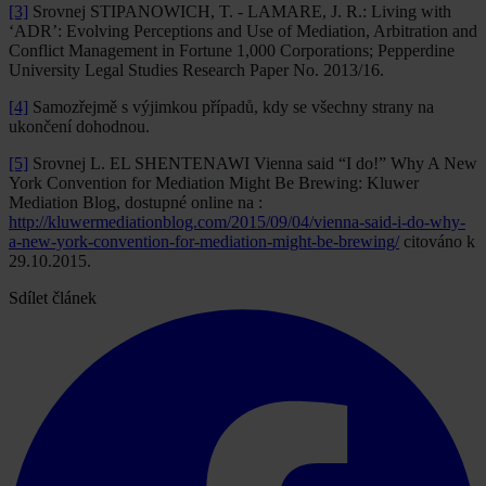
[3]
Srovnej STIPANOWICH, T. - LAMARE, J. R.: Living with
‘ADR’: Evolving Perceptions and Use of Mediation, Arbitration and
Conflict Management in Fortune 1,000 Corporations; Pepperdine
University Legal Studies Research Paper No. 2013/16.
[4]
Samozřejmě s výjimkou případů, kdy se všechny strany na
ukončení dohodnou.
[5]
Srovnej L. EL SHENTENAWI Vienna said “I do!” Why A New
York Convention for Mediation Might Be Brewing: Kluwer
Mediation Blog, dostupné online na :
http://kluwermediationblog.com/2015/09/04/vienna-said-i-do-why-
a-new-york-convention-for-mediation-might-be-brewing/
citováno k
29.10.2015.
Sdílet článek