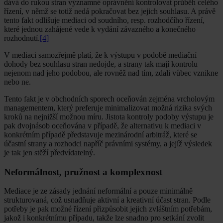
dává do rukou stran významné oprávnění kontrolovat průběh celého
řízení, v němž se totiž nedá pokračovat bez jejich souhlasu. A právě
tento fakt odlišuje mediaci od soudního, resp. rozhodčího řízení,
které jednou zahájené vede k vydání závazného a konečného
rozhodnutí.
[4]
V mediaci samozřejmě platí, že k výstupu v podobě mediační
dohody bez souhlasu stran nedojde, a strany tak mají kontrolu
nejenom nad jeho podobou, ale rovněž nad tím, zdali vůbec vznikne
nebo ne.
Tento fakt je v obchodních sporech oceňován zejména vrcholovým
managementem, který preferuje minimalizovat možná rizika svých
kroků na nejnižší možnou míru. Jistota kontroly podoby výstupu je
pak dvojnásob oceňována v případě, že alternativu k mediaci v
konkrétním případě představuje mezinárodní arbitráž, které se
účastní strany a rozhodci napříč právními systémy, a jejíž výsledek
je tak jen stěží předvídatelný.
Neformálnost, pružnost a komplexnost
Mediace je ze zásady jednání neformální a pouze minimálně
strukturovaná, což usnadňuje aktivní a kreativní účast stran. Podle
potřeby je pak možné řízení přizpůsobit jejich zvláštním potřebám,
jakož i konkrétnímu případu, takže lze snadno pro setkání zvolit