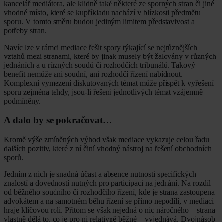
kancelář mediátora, ale klidně také některé ze sporných stran či jiné
vhodné místo, které se kupříkladu nachází v blízkosti předmětu
sporu. V tomto směru budou jediným limitem představivost a
potřeby stran.
Navíc lze v rámci mediace řešit spory týkající se nejrůznějších
vztahů mezi stranami, které by jinak musely být žalovány v různých
jednáních a u různých soudů či rozhodčích tribunálů. Takový
benefit nemůže ani soudní, ani rozhodčí řízení nabídnout.
Komplexní vymezení diskutovaných témat může přispět k vyřešení
sporu zejména tehdy, jsou-li řešení jednotlivých témat vzájemně
podmíněny.
A dalo by se pokračovat…
Kromě výše zmíněných výhod však mediace vykazuje celou řadu
dalších pozitiv, které z ní činí vhodný nástroj na řešení obchodních
sporů.
Jedním z nich je snadná účast a absence nutnosti specifických
znalostí a dovedností nutných pro participaci na jednání. Na rozdíl
od běžného soudního či rozhodčího řízení, kde je strana zastoupena
advokátem a na samotném běhu řízení se přímo nepodílí, v mediaci
hraje klíčovou roli. Přitom se však nejedná o nic náročného – strana
vlastně dělá to, co je pro ni relativně běžné – vyjednává. Dvojnásob