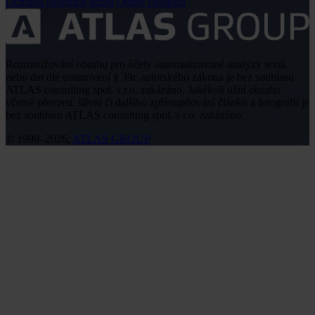
Ochrana osobních údajů
Odběr časopisu
Rozmnožování obsahu pro účely automatizované analýzy textů
nebo dat dle ustanovení § 39c autorského zákona je bez souhlasu
ATLAS consulting spol. s r.o. zakázáno. Jakékoli užití obsahu
včetně převzetí, šíření či dalšího zpřístupňování článků a fotografií je
bez souhlasu ATLAS consulting spol. s r.o. zakázáno.
© 1999–2026,
ATLAS GROUP