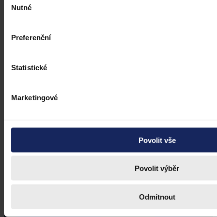
Nutné
souhlasu
Preferenční
Statistické
Marketingové
Právní portál, jehož cílovou skupinou jsou nejenom právní
Povolit vše
profesionálové a zástupci právnických profesí, ale všichni, kteří
potřebují právní informace.
Povolit výběr
Odmítnout