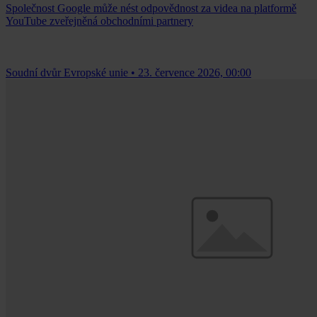
Společnost Google může nést odpovědnost za videa na platformě
YouTube zveřejněná obchodními partnery
Soudní dvůr Evropské unie
•
23. července 2026, 00:00