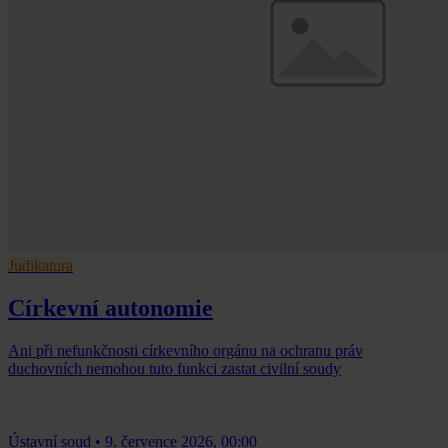
Judikatura
Církevní autonomie
Ani při nefunkčnosti církevního orgánu na ochranu práv
duchovních nemohou tuto funkci zastat civilní soudy
Ústavní soud
•
9. července 2026, 00:00