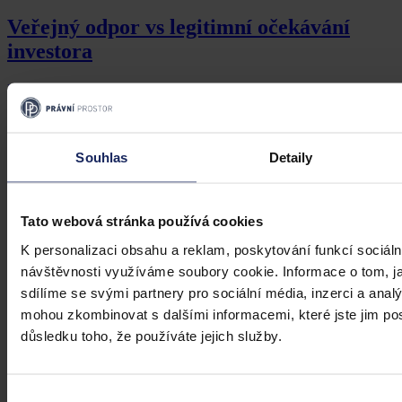
Veřejný odpor vs legitimní očekávání
investora
Investiční očekávání nemůže mít přednost před demokratickým
výkonem samosprávy
Souhlas
Detaily
Mgr. Martin Eliášek
•
8. července 2026, 00:00
Tato webová stránka používá cookies
K personalizaci obsahu a reklam, poskytování funkcí sociáln
návštěvnosti využíváme soubory cookie. Informace o tom, j
sdílíme se svými partnery pro sociální média, inzerci a analý
mohou zkombinovat s dalšími informacemi, které jste jim posk
důsledku toho, že používáte jejich služby.
Výběr