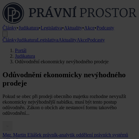
Články
•
Judikatura
•
Legislativa
•
Aktuality
•
Akce
•
Podcasty
Články
Judikatura
Legislativa
Aktuality
Akce
Podcasty
Portál
Judikatura
Odůvodnění ekonomicky nevýhodného prodeje
Odůvodnění ekonomicky nevýhodného
prodeje
Pokud se obec při prodeji obecního majetku rozhodne nevyužít
ekonomicky nejvýhodnější nabídku, musí být tento postup
odůvodněn. Zákon o obcích ale nestanoví formu takového
odůvodnění...
Mgr. Martin Eliášek
právník-analytik oddělení právních systémů