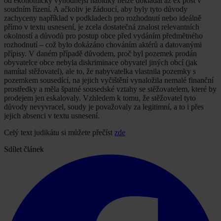
od ekonomicky výhodnější nabídky nelze dokládat až ex post v
soudním řízení. A ačkoliv je žádoucí, aby byly tyto důvody
zachyceny například v podkladech pro rozhodnutí nebo ideálně
přímo v textu usnesení, je zcela dostatečná znalost relevantních
okolností a důvodů pro postup obce před vydáním předmětného
rozhodnutí – což bylo dokázáno chováním aktérů a datovanými
přípisy. V daném případě důvodem, proč byl pozemek prodán
obyvatelce obce nebyla diskriminace obyvatel jiných obcí (jak
namítal stěžovatel), ale to, že nabyvatelka vlastnila pozemky s
pozemkem sousedící, na jejich vyčištění vynaložila nemalé finanční
prostředky a měla špatné sousedské vztahy se stěžovatelem, které by
prodejem jen eskalovaly. Vzhledem k tomu, že stěžovatel tyto
důvody nevyvracel, soudy je považovaly za legitimní, a to i přes
jejich absenci v textu usnesení.
Celý text judikátu si můžete přečíst
zde
Sdílet článek