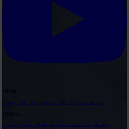
Obsah
Články
Judikatura
Legislativa
Aktuality
Akce
Podcasty
Odkazy
O portálu
Redakce
Podmínky užívání
Publikační podmínky