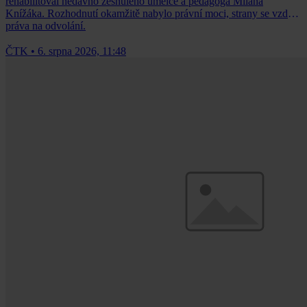
rehabilitoval nedávno zesnulého umělce a pedagoga Milana
Knížáka. Rozhodnutí okamžitě nabylo právní moci, strany se vzdaly
práva na odvolání.
ČTK
•
6. srpna 2026, 11:48