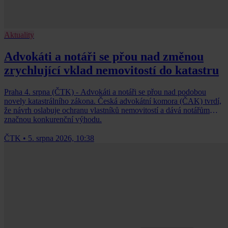
Aktuality
Advokáti a notáři se přou nad změnou
zrychlující vklad nemovitostí do katastru
Praha 4. srpna (ČTK) - Advokáti a notáři se přou nad podobou
novely katastrálního zákona. Česká advokátní komora (ČAK) tvrdí,
že návrh oslabuje ochranu vlastníků nemovitostí a dává notářům
značnou konkurenční výhodu.
ČTK
•
5. srpna 2026, 10:38