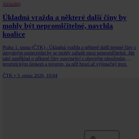
Aktuality
Úkladná vražda a některé další činy by
mohly být nepromlčitelné, navrhla
koalice
Praha 1. srpna (ČTK) - Úkladná vražda a některé další trestné činy s
úmyslným usmrcením by se mohly zařadit mezi nepromlčitelné. Jde
také například o některé činy související s obecným ohrožením,
teroristickým útokem a terorem, za něž hrozí až výjimečný trest.
ČTK
•
3. srpna 2026, 10:04