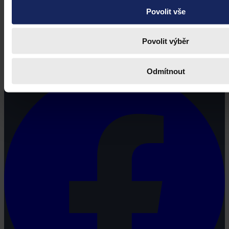
Povolit vše
Právní portál, jehož cílovou skupinou jsou nejenom právní
Povolit výběr
profesionálové a zástupci právnických profesí, ale všichni, kteří
potřebují právní informace.
Odmítnout