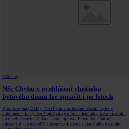
Aktuality
NS: Chybu v prohlášení vlastníka
bytového domu lze opravit i po letech
Brno 4. srpna (ČTK) - Na chybu v prohlášení vlastníka, tedy
dokumentu, který rozděluje bytový dům na jednotky, lze upozornit i
po mnoha letech a žádat u soudu opravu. Právo domáhat se
odstranění vad nepodléhá promlčení, plyne z aktuálního rozsudku