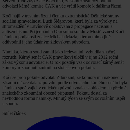
Serveru Lidovky.cz ale Kočí řekl, že soud zrušil rozhodnutí
odvolací kárné komise ČAK a věc vrátil komoře k dalšímu řízení.
Kočí hájil v trestním řízení členku extremistické Dělnické strany
sociální spravedlnosti Lucii Šlégrovou, která byla za výroky na
shromáždění v Litvínově obžalována z propagace nacismu a
antisemitismu. Při jednání u Okresního soudu v Mostě vznesl Kočí
námitku podjatosti znalce Michala Mazla, kterou mimo jiné
odůvodnil i jeho údajným židovským původem.
Námitka, kterou soud zamítl jako irelevantní, vzbudila značný
rozruch. Kárný senát ČAK právníkovi uložil v říjnu 2012 roční
zákaz výkonu advokacie. O rok později však odvolací kárný senát
komory rozhodnutí zmírnil na stotisícovou pokutu.
Kočí se proti pokutě odvolal. Zdůraznil, že komora mu nakonec v
zásadní otázce dala zapravdu: podle odvolacího kárného senátu byla
námitka spočívající v etnickém původu znalce s ohledem na předmět
znaleckého zkoumání obecně přípustná. Pokutu dostal za
nevhodnou formu námitky. Minulý týden se svým odvoláním uspěl
u soudu.
Sdílet článek