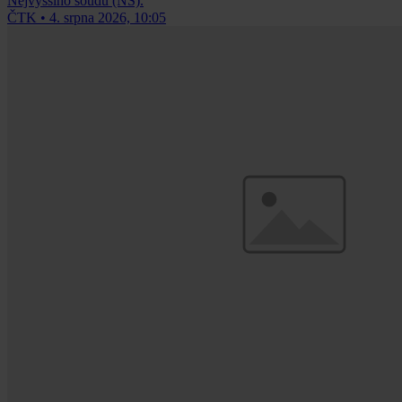
Nejvyššího soudu (NS).
ČTK
•
4. srpna 2026, 10:05