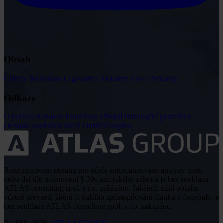
Obsah
Články
Judikatura
Legislativa
Aktuality
Akce
Podcasty
Odkazy
O portálu
Redakce
Podmínky užívání
Publikační podmínky
Ochrana osobních údajů
Odběr časopisu
Rozmnožování obsahu pro účely automatizované analýzy textů
nebo dat dle ustanovení § 39c autorského zákona je bez souhlasu
ATLAS consulting spol. s r.o. zakázáno. Jakékoli užití obsahu
včetně převzetí, šíření či dalšího zpřístupňování článků a fotografií je
bez souhlasu ATLAS consulting spol. s r.o. zakázáno.
© 1999–2026,
ATLAS GROUP