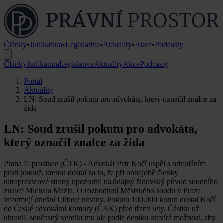
Články
•
Judikatura
•
Legislativa
•
Aktuality
•
Akce
•
Podcasty
Články
Judikatura
Legislativa
Aktuality
Akce
Podcasty
Portál
Aktuality
LN: Soud zrušil pokutu pro advokáta, který označil znalce za
žida
LN: Soud zrušil pokutu pro advokáta,
který označil znalce za žida
Praha 7. prosince (ČTK) - Advokát Petr Kočí uspěl s odvoláním
proti pokutě, kterou dostal za to, že při obhajobě členky
ultrapravicové strany upozornil na údajný židovský původ soudního
znalce Michala Mazla. O rozhodnutí Městského soudu v Praze
informují dnešní Lidové noviny. Pokutu 100.000 korun dostal Kočí
od České advokátní komory (ČAK) před třemi lety. Částku už
uhradil, současný verdikt mu ale podle deníku otevírá možnost, aby