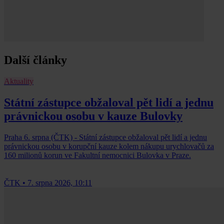
Další články
Aktuality
Státní zástupce obžaloval pět lidí a jednu
právnickou osobu v kauze Bulovky
Praha 6. srpna (ČTK) - Státní zástupce obžaloval pět lidí a jednu
právnickou osobu v korupční kauze kolem nákupu urychlovačů za
160 milionů korun ve Fakultní nemocnici Bulovka v Praze.
ČTK
•
7. srpna 2026, 10:11