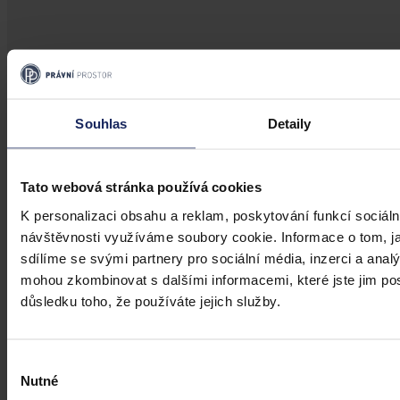
Aktuality
Úkladná vražda a některé další činy by
Souhlas
Detaily
mohly být nepromlčitelné, navrhla
koalice
Tato webová stránka používá cookies
Praha 1. srpna (ČTK) - Úkladná vražda a některé další trestné činy s
úmyslným usmrcením by se mohly zařadit mezi nepromlčitelné. Jde
K personalizaci obsahu a reklam, poskytování funkcí sociáln
také například o některé činy související s obecným ohrožením,
návštěvnosti využíváme soubory cookie. Informace o tom, j
teroristickým útokem a terorem, za něž hrozí až výjimečný trest.
sdílíme se svými partnery pro sociální média, inzerci a analý
ČTK
•
3. srpna 2026, 10:04
mohou zkombinovat s dalšími informacemi, které jste jim posk
důsledku toho, že používáte jejich služby.
Výběr
Nutné
souhlasu