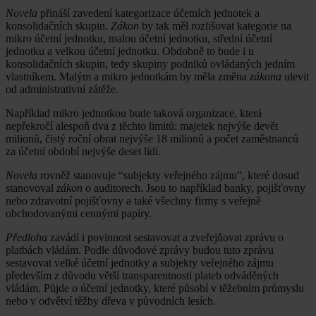
Novela
přináší zavedení kategorizace účetních jednotek a
konsolidačních skupin.
Zákon
by tak měl rozlišovat kategorie na
mikro účetní jednotku, malou účetní jednotku, střední účetní
jednotku a velkou účetní jednotku. Obdobně to bude i u
konsolidačních skupin, tedy skupiny podniků ovládaných jedním
vlastníkem. Malým a mikro jednotkám by měla změna
zákona
ulevit
od administrativní zátěže.
Například mikro jednotkou bude taková organizace, která
nepřekročí alespoň dva z těchto limitů: majetek nejvýše devět
milionů, čistý roční obrat nejvýše 18 milionů a počet zaměstnanců
za účetní období nejvýše deset lidí.
Novela
rovněž stanovuje “subjekty veřejného zájmu”, které dosud
stanovoval
zákon
o auditorech. Jsou to například banky, pojišťovny
nebo zdravotní pojišťovny a také všechny firmy s veřejně
obchodovanými cennými papíry.
Předloha
zavádí i povinnost sestavovat a zveřejňovat zprávu o
platbách vládám. Podle důvodové zprávy budou tuto zprávu
sestavovat velké účetní jednotky a subjekty veřejného zájmu
především z důvodu větší transparentnosti plateb odváděných
vládám. Půjde o účetní jednotky, které působí v těžebním průmyslu
nebo v odvětví těžby dřeva v původních lesích.