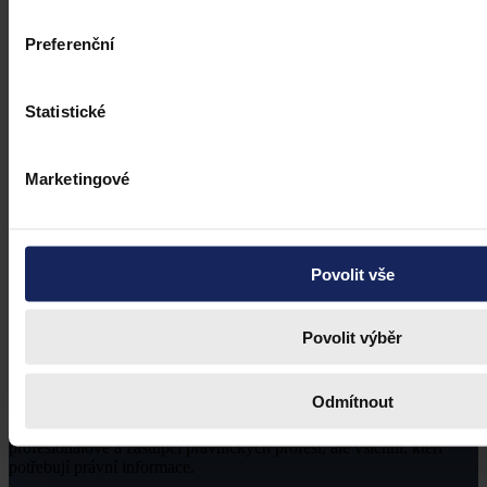
Preferenční
Statistické
Marketingové
Povolit vše
Povolit výběr
Odmítnout
Právní portál, jehož cílovou skupinou jsou nejenom právní
profesionálové a zástupci právnických profesí, ale všichni, kteří
potřebují právní informace.