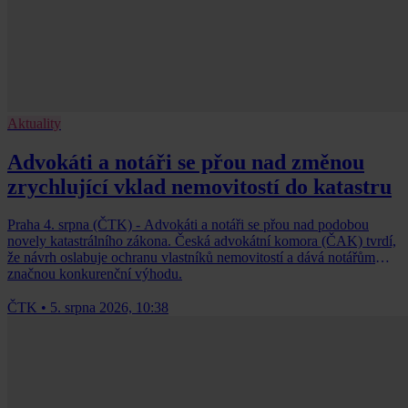
Aktuality
Advokáti a notáři se přou nad změnou
zrychlující vklad nemovitostí do katastru
Praha 4. srpna (ČTK) - Advokáti a notáři se přou nad podobou
novely katastrálního zákona. Česká advokátní komora (ČAK) tvrdí,
že návrh oslabuje ochranu vlastníků nemovitostí a dává notářům
značnou konkurenční výhodu.
ČTK
•
5. srpna 2026, 10:38