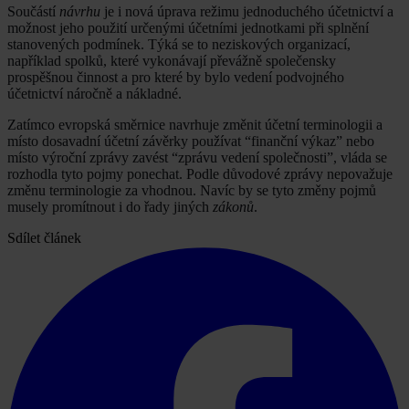
Součástí
návrhu
je i nová úprava režimu jednoduchého účetnictví a
možnost jeho použití určenými účetními jednotkami při splnění
stanovených podmínek. Týká se to neziskových organizací,
například spolků, které vykonávají převážně společensky
prospěšnou činnost a pro které by bylo vedení podvojného
účetnictví náročně a nákladné.
Zatímco evropská směrnice navrhuje změnit účetní terminologii a
místo dosavadní účetní závěrky používat “finanční výkaz” nebo
místo výroční zprávy zavést “zprávu vedení společnosti”, vláda se
rozhodla tyto pojmy ponechat. Podle důvodové zprávy nepovažuje
změnu terminologie za vhodnou. Navíc by se tyto změny pojmů
musely promítnout i do řady jiných
zákonů
.
Sdílet článek