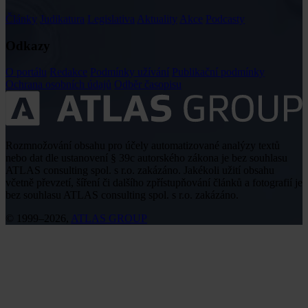
Články
Judikatura
Legislativa
Aktuality
Akce
Podcasty
Odkazy
O portálu
Redakce
Podmínky užívání
Publikační podmínky
Ochrana osobních údajů
Odběr časopisu
Rozmnožování obsahu pro účely automatizované analýzy textů
nebo dat dle ustanovení § 39c autorského zákona je bez souhlasu
ATLAS consulting spol. s r.o. zakázáno. Jakékoli užití obsahu
včetně převzetí, šíření či dalšího zpřístupňování článků a fotografií je
bez souhlasu ATLAS consulting spol. s r.o. zakázáno.
© 1999–2026,
ATLAS GROUP