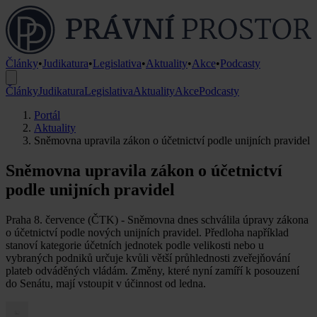
Články
•
Judikatura
•
Legislativa
•
Aktuality
•
Akce
•
Podcasty
Články
Judikatura
Legislativa
Aktuality
Akce
Podcasty
Portál
Aktuality
Sněmovna upravila zákon o účetnictví podle unijních pravidel
Sněmovna upravila zákon o účetnictví
podle unijních pravidel
Praha 8. července (ČTK) - Sněmovna dnes schválila úpravy zákona
o účetnictví podle nových unijních pravidel. Předloha například
stanoví kategorie účetních jednotek podle velikosti nebo u
vybraných podniků určuje kvůli větší průhlednosti zveřejňování
plateb odváděných vládám. Změny, které nyní zamíří k posouzení
do Senátu, mají vstoupit v účinnost od ledna.