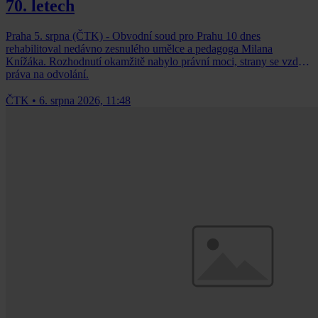
70. letech
Praha 5. srpna (ČTK) - Obvodní soud pro Prahu 10 dnes
rehabilitoval nedávno zesnulého umělce a pedagoga Milana
Knížáka. Rozhodnutí okamžitě nabylo právní moci, strany se vzdaly
práva na odvolání.
ČTK
•
6. srpna 2026, 11:48