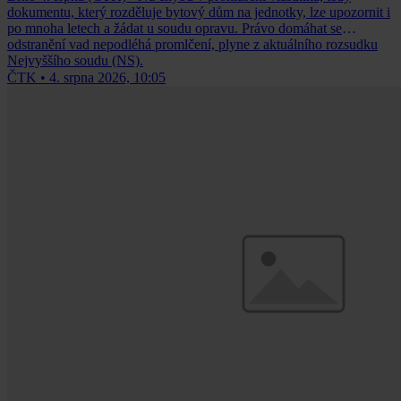
dokumentu, který rozděluje bytový dům na jednotky, lze upozornit i
po mnoha letech a žádat u soudu opravu. Právo domáhat se
odstranění vad nepodléhá promlčení, plyne z aktuálního rozsudku
Nejvyššího soudu (NS).
ČTK
•
4. srpna 2026, 10:05